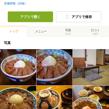
店舗情報（詳細）
アプリで開く
アプリで保存
写真
口コミ
トップ
メニュー
5021
1887
写真