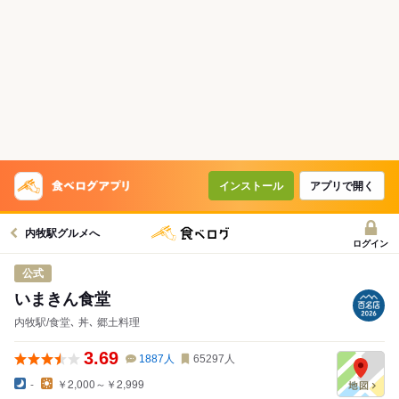
インストール
アプリで開く
内牧駅グルメへ
ログイン
公式
いまきん食堂
内牧駅/食堂､ 丼､ 郷土料理
3.69
1887
人
65297
人
-
￥2,000～￥2,999