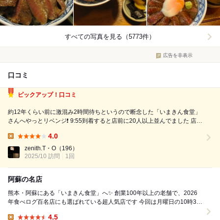
すべての写真を見る（5773件）
広告を非表示
口コミ
ピックアップ！口コミ
約12年くらい前に激混み2時間待ちというので断念した「いまきん食堂」
さんへやっとリベンジ❗️ 9:55到着すると店前に20人以上並んでました 店の
近くの駐車場は満車のため、第二駐車場へ それがまた微妙に遠く お店に
4.0
着くと、さっきまで並んでた人達がいない。 開店して一気に店内へ案内
Lunch:
された模様...
zenith.T・O
（196）
2025/10 訪問
1回
阿蘇の名店
熊本・阿蘇にある「いまきん食堂」へ✨ 創業100年以上の老舗で、2026
年食べログ百名店にも選ばれている超人気店です 今回は月曜日の10時30
分に到着しましたが、すでに...
4.5