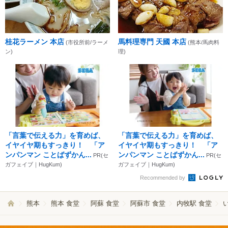
桂花ラーメン 本店
馬料理専門 天國 本店
(市役所前/ラーメ
(熊本/馬肉料
ン)
理)
「言葉で伝える力」を育めば、
「言葉で伝える力」を育めば、
イヤイヤ期もすっきり！ 「ア
イヤイヤ期もすっきり！ 「ア
ンパンマン ことばずかん...
ンパンマン ことばずかん...
PR(セ
PR(セ
ガフェイブ｜HugKum)
ガフェイブ｜HugKum)
Recommended by
熊本
熊本 食堂
阿蘇 食堂
阿蘇市 食堂
内牧駅 食堂