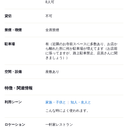
8人可
貸切
不可
禁煙・喫煙
全席禁煙
駐車場
有（近隣のお寺前スペースに多数あり、お店か
ら離れた所に何か駐車場が増えてます（お店前
に張ってますが、路上駐車禁止、店員さんに聞
きましょう））
空間・設備
座敷あり
特徴・関連情報
利用シーン
家族・子供と
知人・友人と
こんな時によく使われます。
ロケーション
一軒家レストラン