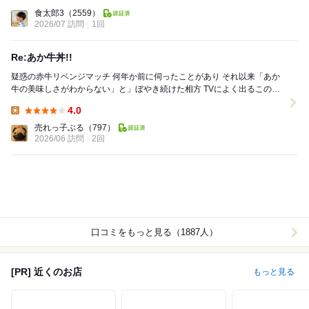
Lunch:
食太郎3
（2559）
2026/07 訪問
1回
Re:あか牛丼!!
疑惑の赤牛リベンジマッチ 何年か前に伺ったことがあり それ以来「あか
牛の美味しさがわからない」と」ぼやき続けた相方 TVによく出るこのお
店、芸能人が」「美味い」と言うと「うそ...
4.0
Lunch:
売れっ子ぶる
（797）
2026/06 訪問
2回
口コミをもっと見る（1887人）
[PR] 近くのお店
もっと見る