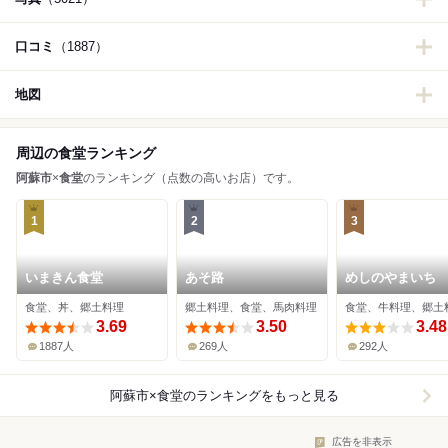
口コミ
（1887）
地図
周辺の食堂ランキング
阿蘇市
×
食堂
のランキング（点数の高いお店）です。
1
2
3
いまきん食堂
あそ路
めしのやまいち
食堂、丼、郷土料理
郷土料理、食堂、馬肉料理
食堂、牛料理、郷土
3.69
3.50
3.48
1887人
269人
292人
阿蘇市×食堂
のランキングをもっと見る
広告を非表示