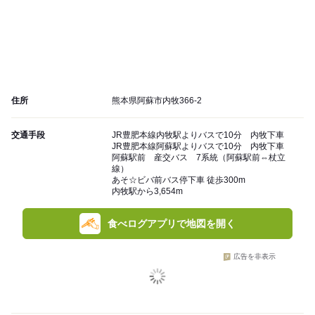
住所
熊本県阿蘇市内牧366-2
交通手段
JR豊肥本線内牧駅よりバスで10分 内牧下車
JR豊肥本線阿蘇駅よりバスで10分 内牧下車
阿蘇駅前 産交バス 7系統（阿蘇駅前⇔杖立
線）
あそ☆ビバ前バス停下車 徒歩300m
内牧駅から3,654m
食べログアプリで地図を開く
広告を非表示