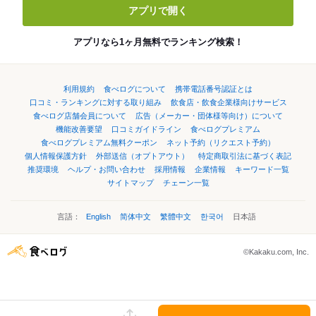
アプリで開く
アプリなら1ヶ月無料でランキング検索！
利用規約
食べログについて
携帯電話番号認証とは
口コミ・ランキングに対する取り組み
飲食店・飲食企業様向けサービス
食べログ店舗会員について
広告（メーカー・団体様等向け）について
機能改善要望
口コミガイドライン
食べログプレミアム
食べログプレミアム無料クーポン
ネット予約（リクエスト予約）
個人情報保護方針
外部送信（オプトアウト）
特定商取引法に基づく表記
推奨環境
ヘルプ・お問い合わせ
採用情報
企業情報
キーワード一覧
サイトマップ
チェーン一覧
言語：
English
简体中文
繁體中文
한국어
日本語
©Kakaku.com, Inc.