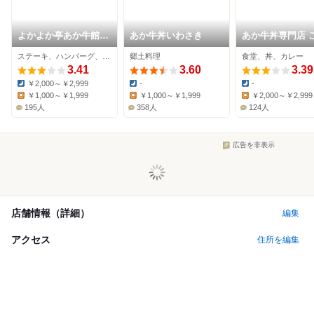
よかよか亭あか牛館
あか牛丼いわさき
あか牛丼専門店 
宮地店
う屋
ステーキ、ハンバーグ、郷土料理
郷土料理
食堂、丼、カレー
3.41
3.60
3.39
￥2,000～￥2,999
-
-
Dinner:
Dinner:
Dinner:
￥1,000～￥1,999
￥1,000～￥1,999
￥2,000～￥2,999
Lunch:
Lunch:
Lunch:
195人
358人
124人
広告を非表示
店舗情報（詳細）
編集
アクセス
住所を編集