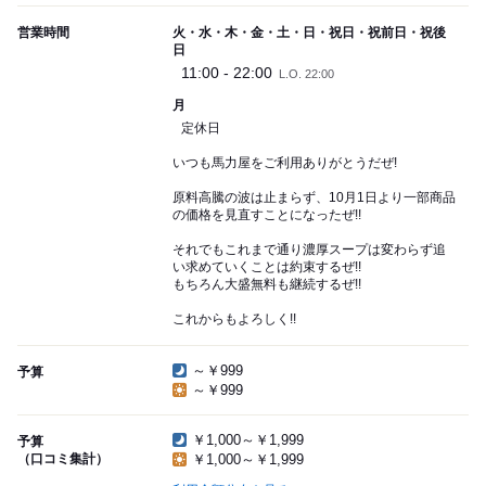
営業時間
火・水・木・金・土・日・祝日・祝前日・祝後
日
11:00 - 22:00
L.O. 22:00
月
定休日
いつも馬力屋をご利用ありがとうだぜ!
原料高騰の波は止まらず、10月1日より一部商品
の価格を見直すことになったぜ!!
それでもこれまで通り濃厚スープは変わらず追
い求めていくことは約束するぜ!!
もちろん大盛無料も継続するぜ!!
これからもよろしく!!
～￥999
予算
～￥999
￥1,000～￥1,999
予算
（口コミ集計）
￥1,000～￥1,999