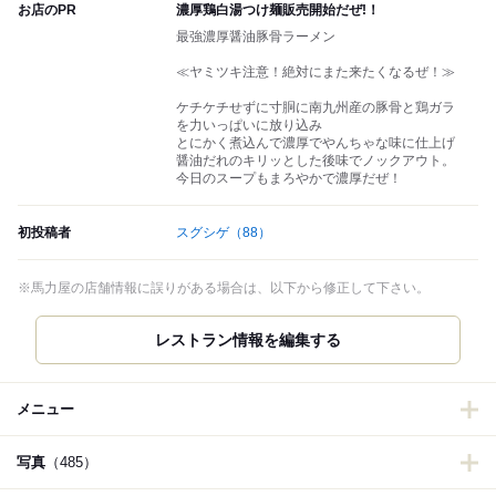
お店のPR
濃厚鶏白湯つけ麺販売開始だぜ!！
最強濃厚醤油豚骨ラーメン
≪ヤミツキ注意！絶対にまた来たくなるぜ！≫
ケチケチせずに寸胴に南九州産の豚骨と鶏ガラ
を力いっぱいに放り込み
とにかく煮込んで濃厚でやんちゃな味に仕上げ
醤油だれのキリッとした後味でノックアウト。
今日のスープもまろやかで濃厚だぜ！
初投稿者
スグシゲ
（88）
※馬力屋の店舗情報に誤りがある場合は、以下から修正して下さい。
レストラン情報を編集する
メニュー
写真
（485）