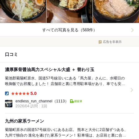
すべての写真を見る（569件）
広告を非表示
口コミ
濃厚豚骨醤油馬力スペシャル大盛 ＋ 替わり玉
菊池郡菊陽町原水、国道57号線沿いにある「馬力屋」さんに、水曜日の
晩御飯でお邪魔しました！ 店舗前と裏に専用駐車場があり、車でも安心
して立ち寄れるお店です。 いつもお客...
5.0
Dinner:
endless_run_channel
（1113）
2026/04 訪問
1回
九州の家系ラーメン
菊陽町原水の国道57号線沿いにあるお店。 熊本と大分に2店舗ずつある、
九州で独自の 進化を遂げた家系ラーメン！ 駐車場は、お店前と裏に合計