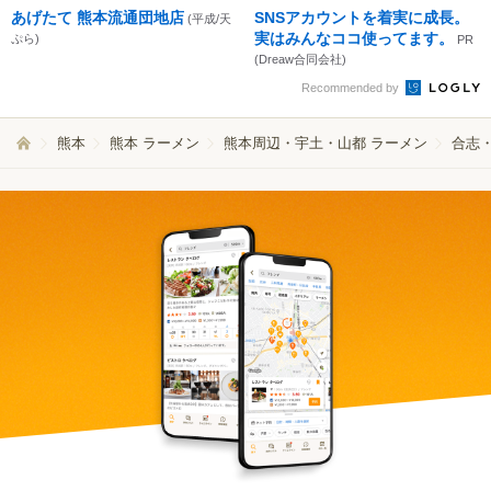
あげたて 熊本流通団地店
SNSアカウントを着実に成長。
(平成/天
実はみんなココ使ってます。
ぷら)
PR
(Dreaw合同会社)
Recommended by
熊本
熊本 ラーメン
熊本周辺・宇土・山都 ラーメン
合志