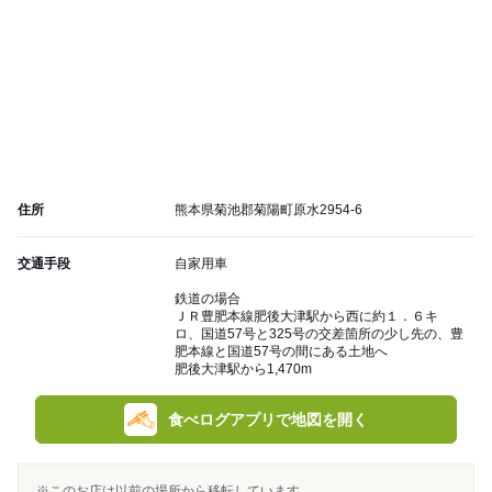
住所
熊本県菊池郡菊陽町原水2954-6
交通手段
自家用車
鉄道の場合
ＪＲ豊肥本線肥後大津駅から西に約１．６キ
ロ、国道57号と325号の交差箇所の少し先の、豊
肥本線と国道57号の間にある土地へ
肥後大津駅から1,470m
食べログアプリで地図を開く
※このお店は以前の場所から移転しています。