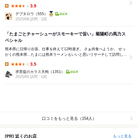
25台。 土曜の11時20...
3.9
Lunch:
デブタロウ
（555）
2025/08 訪問
1回
「たまごとチャーシューがスモーキーで旨い」菊陽町の馬力ス
ペシャル
熊本県に日帰り出張、仕事を終えて12時過ぎ。 さぁ何食べようか。 せっ
かくの熊本県…たまには熊本ラーメンもいいと思いリサーチして訪問した
が閉まってるし、駐車場空いてないしとこの...
3.5
Lunch:
求菩提のカラス天狗
（1351）
2025/05 訪問
1回
口コミをもっと見る（154人）
[PR] 近くのお店
もっと見る