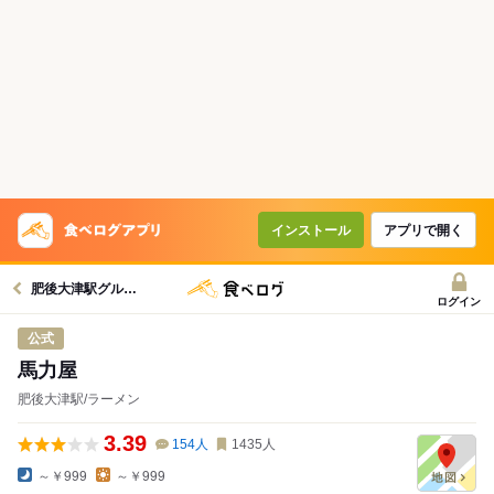
インストール
アプリで開く
肥後大津駅グルメへ
ログイン
公式
馬力屋
肥後大津駅/ラーメン
3.39
154
人
1435
人
～￥999
～￥999