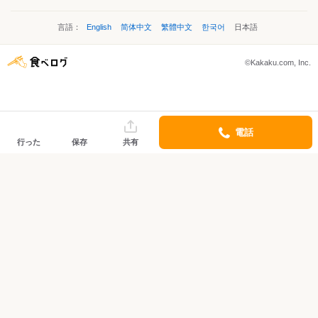
言語：
English
简体中文
繁體中文
한국어
日本語
©Kakaku.com, Inc.
電話
行った
保存
共有