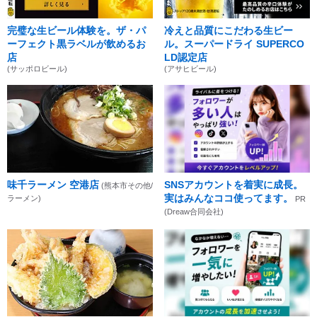
完璧な生ビール体験を。ザ・パ
冷えと品質にこだわる生ビー
ーフェクト黒ラベルが飲めるお
ル。スーパードライ SUPERCO
店
LD認定店
(サッポロビール)
(アサヒビール)
味千ラーメン 空港店
SNSアカウントを着実に成長。
(熊本市その他/
実はみんなココ使ってます。
ラーメン)
PR
(Dreaw合同会社)