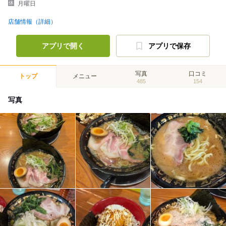
月曜日
店舗情報（詳細）
アプリで開く
アプリで保存
写真
口コミ
トップ
メニュー
485
154
写真