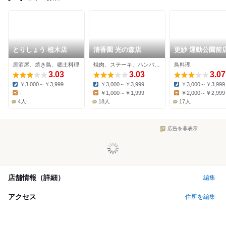
とりしょう 植木店
清香園 光の森店
更紗 運動公園前
居酒屋、焼き鳥、郷土料理
焼肉、ステーキ、ハンバーグ
鳥料理
3.03
3.03
3.07
￥3,000～￥3,999
￥3,000～￥3,999
￥3,000～￥3,999
Dinner:
Dinner:
Dinner:
-
￥1,000～￥1,999
￥2,000～￥2,999
Lunch:
Lunch:
Lunch:
4人
18人
17人
広告を非表示
店舗情報（詳細）
編集
アクセス
住所を編集