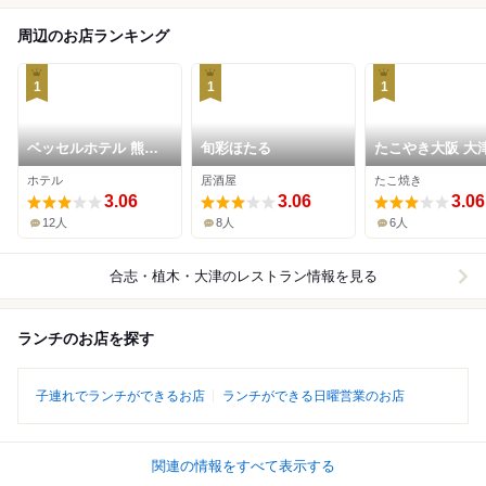
周辺のお店ランキング
1
1
1
ベッセルホテル 熊本
旬彩ほたる
たこやき大阪 大
空港
ホテル
居酒屋
たこ焼き
3.06
3.06
3.06
12人
8人
6人
合志・植木・大津
のレストラン情報を見る
ランチのお店を探す
子連れでランチができるお店
ランチができる日曜営業のお店
関連の情報をすべて表示する