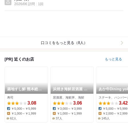
2026/06 訪問
1回
口コミをもっと見る（8人）
[PR] 近くのお店
もっと見る
築地すし鮮 熊本総本
浜焼き海鮮居酒屋 大
あか牛Dining yok
店
庄水産 熊本西銀座通
yoka 鉄板&グリ
寿司
居酒屋、海鮮丼、海鮮
ステーキ、ハンバー
り店
3.08
3.06
3.42
￥5,000～￥5,999
￥3,000～￥3,999
￥5,000～￥5,999
Dinner:
Dinner:
Dinner:
￥1,000～￥1,999
￥1,000～￥1,999
￥2,000～￥2,999
Lunch:
Lunch:
Lunch:
62人
37人
145人