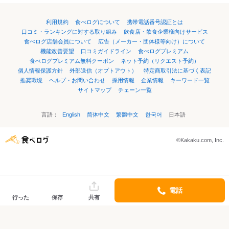
利用規約
食べログについて
携帯電話番号認証とは
口コミ・ランキングに対する取り組み
飲食店・飲食企業様向けサービス
食べログ店舗会員について
広告（メーカー・団体様等向け）について
機能改善要望
口コミガイドライン
食べログプレミアム
食べログプレミアム無料クーポン
ネット予約（リクエスト予約）
個人情報保護方針
外部送信（オプトアウト）
特定商取引法に基づく表記
推奨環境
ヘルプ・お問い合わせ
採用情報
企業情報
キーワード一覧
サイトマップ
チェーン一覧
言語：
English
简体中文
繁體中文
한국어
日本語
©Kakaku.com, Inc.
電話
行った
保存
共有