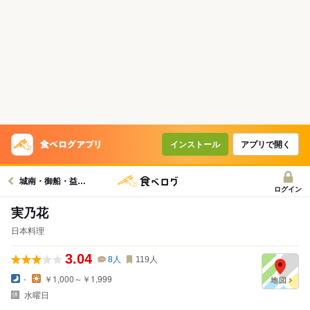
インストール
アプリで開く
城南・御船・益城グルメへ
ログイン
実乃花
日本料理
3.04
8
人
119
人
-
￥1,000～￥1,999
水曜日