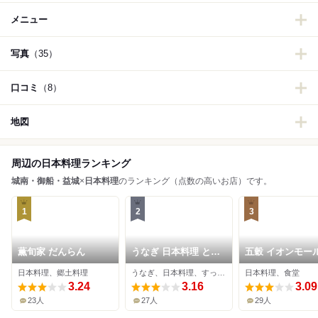
メニュー
写真
（35）
口コミ
（8）
地図
周辺の日本料理ランキング
城南・御船・益城
×
日本料理
のランキング（点数の高いお店）です。
1
2
3
薫旬家 だんらん
うなぎ 日本料理 とく
五穀 イオンモー
なが 中の瀬本店
本店
日本料理、郷土料理
うなぎ、日本料理、すっぽん
日本料理、食堂
3.24
3.16
3.09
23人
27人
29人