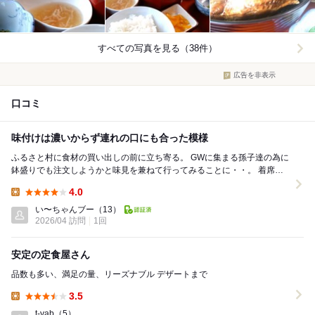
すべての写真を見る（38件）
広告を非表示
口コミ
味付けは濃いからず連れの口にも合った模様
ふるさと村に食材の買い出しの前に立ち寄る。 GWに集まる孫子達の為に
鉢盛りでも注文しようかと味見を兼ねて行ってみることに・・。 着席す
るや、見本の日替わり定食が目に入り、メニュ...
4.0
Lunch:
い〜ちゃんブー
（13）
2026/04 訪問
1回
安定の定食屋さん
品数も多い、満足の量、リーズナブル デザートまで
3.5
Lunch:
t-yab
（5）