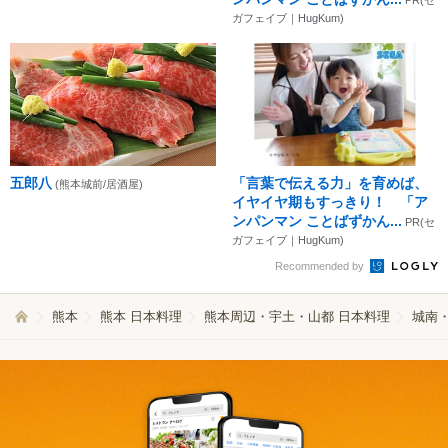
ガフェイブ｜HugKum)
五郎八
「言葉で伝える力」を育めば、
(熊本城前/居酒屋)
イヤイヤ期もすっきり！ 「ア
ンパンマン ことばずかん...
PR(セ
ガフェイブ｜HugKum)
Recommended by
熊本
熊本 日本料理
熊本周辺・宇土・山都 日本料理
城南