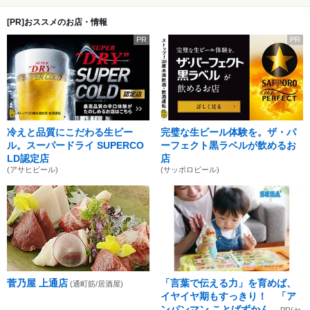
[PR]おススメのお店・情報
PR
PR
冷えと品質にこだわる生ビー
完璧な生ビール体験を。ザ・パ
ル。スーパードライ SUPERCO
ーフェクト黒ラベルが飲めるお
LD認定店
店
(アサヒビール)
(サッポロビール)
菅乃屋 上通店
「言葉で伝える力」を育めば、
(通町筋/居酒屋)
イヤイヤ期もすっきり！ 「ア
ンパンマン ことばずかん...
PR(セ