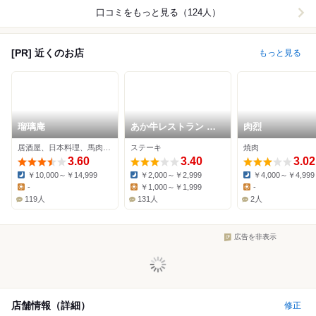
口コミをもっと見る（124人）
[PR] 近くのお店
もっと見る
瑠璃庵
あか牛レストラン 肥
肉烈
後郷土料理よかよか
居酒屋、日本料理、馬肉料理
ステーキ
焼肉
3.60
3.40
3.02
￥10,000～￥14,999
￥2,000～￥2,999
￥4,000～￥4,999
Dinner:
Dinner:
Dinner:
-
￥1,000～￥1,999
-
Lunch:
Lunch:
Lunch:
119人
131人
2人
広告を非表示
店舗情報（詳細）
修正