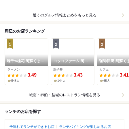
近くのグルメ情報まとめをもっと見る
周辺のお店ランキング
1
2
3
味千×桂花 阿蘇くまも
コッコファーム 阿蘇
珈琲回廊 阿蘇くまも
と空港店
くまもと空港店
と空港店
ラーメン
親子丼
カフェ
3.49
3.43
3.41
548人
144人
65人
城南・御船・益城
のレストラン情報を見る
ランチのお店を探す
子連れでランチができるお店
ランチバイキングが楽しめるお店