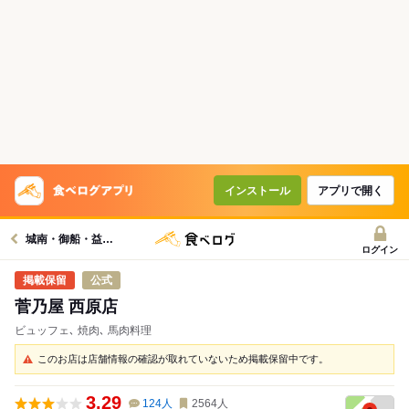
インストール
アプリで開く
城南・御船・益城グルメへ
ログイン
公式
菅乃屋 西原店
ビュッフェ､ 焼肉､ 馬肉料理
このお店は店舗情報の確認が取れていないため掲載保留中です。
3.29
124
人
2564
人