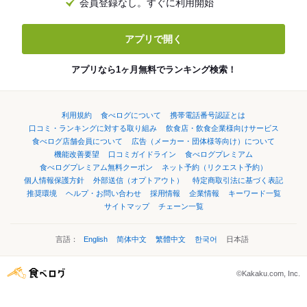
会員登録なし。すぐに利用開始
アプリで開く
アプリなら1ヶ月無料でランキング検索！
利用規約
食べログについて
携帯電話番号認証とは
口コミ・ランキングに対する取り組み
飲食店・飲食企業様向けサービス
食べログ店舗会員について
広告（メーカー・団体様等向け）について
機能改善要望
口コミガイドライン
食べログプレミアム
食べログプレミアム無料クーポン
ネット予約（リクエスト予約）
個人情報保護方針
外部送信（オプトアウト）
特定商取引法に基づく表記
推奨環境
ヘルプ・お問い合わせ
採用情報
企業情報
キーワード一覧
サイトマップ
チェーン一覧
言語：
English
简体中文
繁體中文
한국어
日本語
©Kakaku.com, Inc.