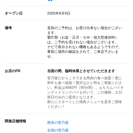
オープン日
2005年8月9日
備考
直前のご予約は、お受け出来ない場合がござい
ます。
繁忙期（お盆・正月・ＧＷ・他大型連休時）
は、ご予約を受けれない場合がございます。
ナビで表示されない機種もあるようですので、
事前に場所の確認をされて、ご来店下さいま
せ。
お店のPR
当面の間、臨時休業とさせていただきます
菅乃屋だからこそできる馬肉の食べ放題！更に
和牛も食べ放題！贅沢なひと時をご堪能くださ
い。料金は4980円（90分間）。もちろんバイキ
ング＋ドリンクバーも付いて、この価格。土日
祝日のみのご提供となります。
新たにスタートした焼肉メニューを是非ご賞味
ください！
関連店舗情報
熊本の菅乃屋
全国の菅乃屋