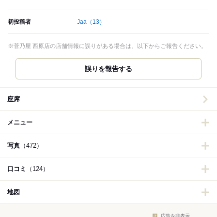
初投稿者
Jaa
（13）
※菅乃屋 西原店の店舗情報に誤りがある場合は、以下からご報告ください。
誤りを報告する
座席
メニュー
写真
（472）
口コミ
（124）
地図
広告を非表示