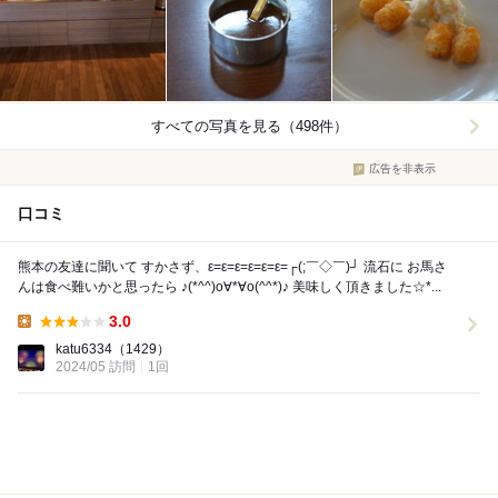
すべての写真を見る（498件）
広告を非表示
口コミ
熊本の友達に聞いて すかさず、ε=ε=ε=ε=ε=ε=┌(;￣◇￣)┘ 流石に お馬さ
んは食べ難いかと思ったら ♪(*^^)o∀*∀o(^^*)♪ 美味しく頂きました☆*...
3.0
Lunch:
katu6334
（1429）
2024/05 訪問
1回