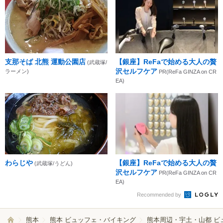
支那そば 北熊 運動公園店
【銀座】ReFaで始める大人の贅
(武蔵塚/
沢セルフケア
ラーメン)
PR(ReFa GINZA on CR
EA)
わらじや
【銀座】ReFaで始める大人の贅
(武蔵塚/うどん)
沢セルフケア
PR(ReFa GINZA on CR
EA)
Recommended by
熊本
熊本 ビュッフェ・バイキング
熊本周辺・宇土・山都 ビ