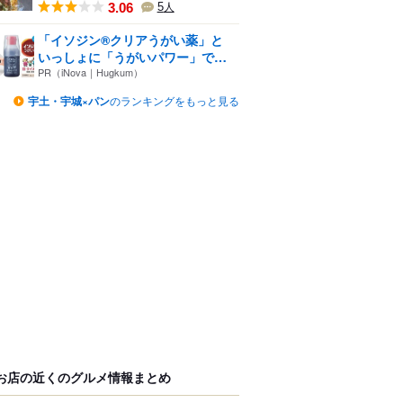
3.06
5
人
「イソジン®クリアうがい薬」と
いっしょに「うがいパワー」で
一...
PR（iNova｜Hugkum）
宇土・宇城×パン
のランキングをもっと見る
お店の近くのグルメ情報まとめ