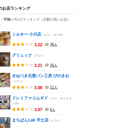
のお店ランキング
・宇城×パン
のランキング
（点数の高いお店）
。
ミルキー 小川店
（パン、ケーキ）
3.22
36
人
グリュック
（パン）
3.21
26
人
きねつき石窯パン工房 ぴのきお
（パン）
3.08
11
人
ドレミファコムギド
（パン、サンドイ
ッチ）
3.07
6
人
まちぱんLab 宇土店
（パン）