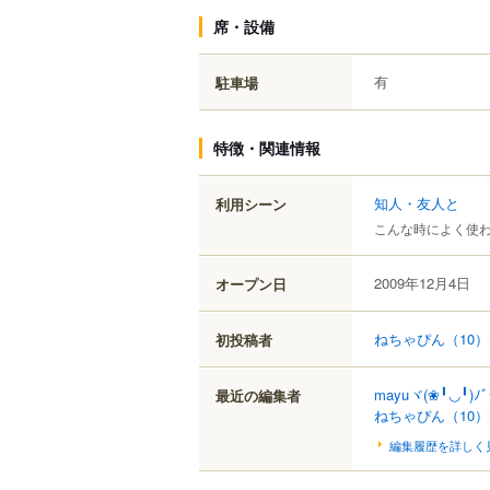
席・設備
有
駐車場
特徴・関連情報
知人・友人と
利用シーン
こんな時によく使
2009年12月4日
オープン日
ねちゃぴん
（10）
初投稿者
mayuヾ(❀╹◡╹)ﾉ
最近の編集者
ねちゃぴん
（10）
編集履歴を詳しく