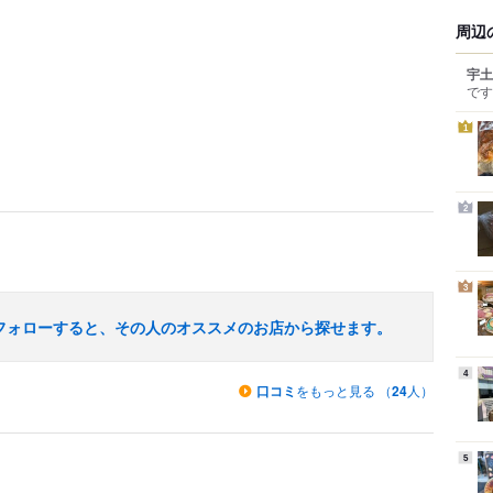
周辺
宇土
です
1
2
3
フォローすると、その人のオススメのお店から探せます。
4
口コミ
をもっと見る （
24
人）
5