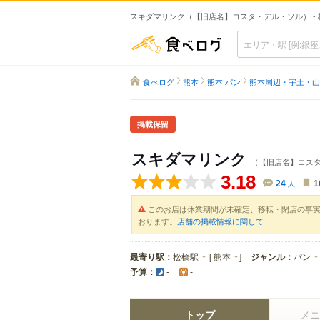
スキダマリンク（【旧店名】コスタ・デル・ソル） -
食べログ
食べログ
熊本
熊本 パン
熊本周辺・宇土・山
掲載保留
スキダマリンク
（【旧店名】コス
3.18
24
人
1
このお店は休業期間が未確定、移転・閉店の事
おります。
店舗の掲載情報に関して
最寄り駅：
松橋駅
[
熊本
]
ジャンル：
パン
予算：
-
-
トップ
メニ