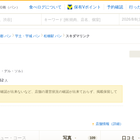
食べログについて
保有Vポイント
予約確認
行っ
 松橋（パン）
都 パン
宇土・宇城 パン
松橋駅 パン
スキダマリンク
タ・デル・ソル）
62
人
実確認が出来ないなど、店舗の運営状況の確認が出来ておらず、掲載保留して
店舗情報（詳細）
ュー・コース
写真
口コミ
109