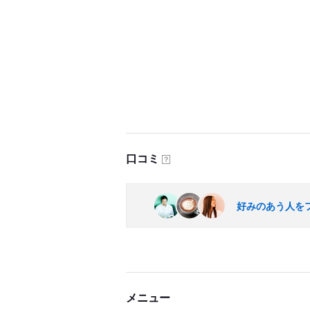
口コミ
？
好みのあう人を
メニュー