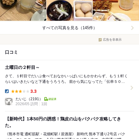
すべての写真を見る（145件）
広告を非表示
口コミ
土曜日の２軒目～
さて、１軒目でだいぶ食べておなかいっぱいにもかかわらず、もう１軒く
らいはいきたいなと下通をうろうろ。 前から気になってた「伝串５０
円」の看板。 新時代というお店ですが、ここって...
3.3
Dinner:
たいじ
（2191）
2026/05 訪問
1回
【新時代】1本50円の誘惑！鶏皮の山をパクパク攻略してき
た。
《熊本市電 通町筋駅・花畑町駅 / 居酒屋》 新時代 熊本下通り2号店 パク