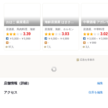
おはこ 銀座通店
海鮮居酒屋 はまさき
中華酒場 アガレ
商店
居酒屋、馬肉料理、海鮮
居酒屋、海鮮、ホルモン
居酒屋、中華料理
3.39
3.03
3.02
￥5,000～￥5,999
￥4,000～￥4,999
￥3,000～￥3,999
Dinner:
Dinner:
Dinner:
-
-
～￥999
Lunch:
Lunch:
Lunch:
97人
7人
3人
広告を非表示
店舗情報（詳細）
編集
アクセス
住所を編集