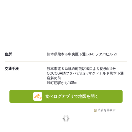
住所
熊本県熊本市中央区下通1-3-6 フタバビル 2F
交通手段
熊本市電Ｂ系統通町筋駅出口より徒歩約2分
COCOSA隣フタバビル2F/マクドナルド熊本下通
店斜め前
通町筋駅から105m
食べログアプリで地図を開く
広告を非表示