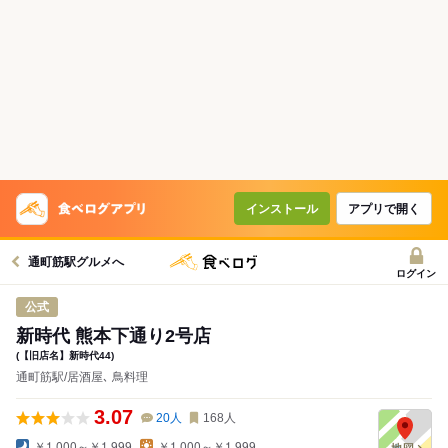
インストール
アプリで開く
通町筋駅グルメへ
ログイン
公式
新時代 熊本下通り2号店
(【旧店名】新時代44)
通町筋駅/居酒屋､ 鳥料理
3.07
20
人
168
人
￥1,000～￥1,999
￥1,000～￥1,999