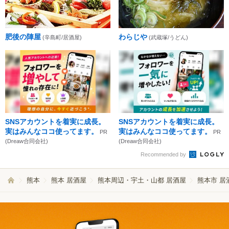
肥後の陣屋
わらじや
(辛島町/居酒屋)
(武蔵塚/うどん)
SNSアカウントを着実に成長。
SNSアカウントを着実に成長。
実はみんなココ使ってます。
実はみんなココ使ってます。
PR
PR
(Dreaw合同会社)
(Dreaw合同会社)
Recommended by
熊本
熊本 居酒屋
熊本周辺・宇土・山都 居酒屋
熊本市 居