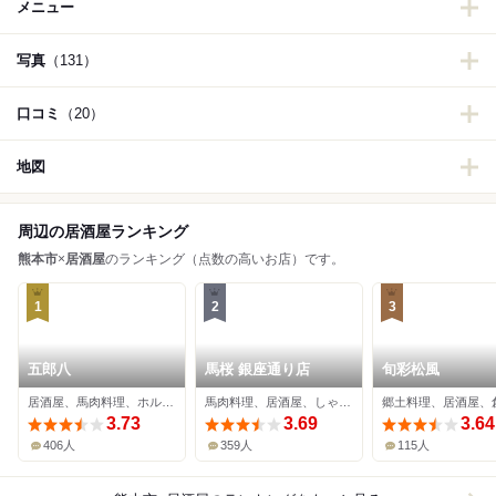
メニュー
写真
（131）
口コミ
（20）
地図
周辺の居酒屋ランキング
熊本市
×
居酒屋
のランキング（点数の高いお店）です。
1
2
3
五郎八
馬桜 銀座通り店
旬彩松風
居酒屋、馬肉料理、ホルモン
馬肉料理、居酒屋、しゃぶしゃぶ
3.73
3.69
3.64
406人
359人
115人