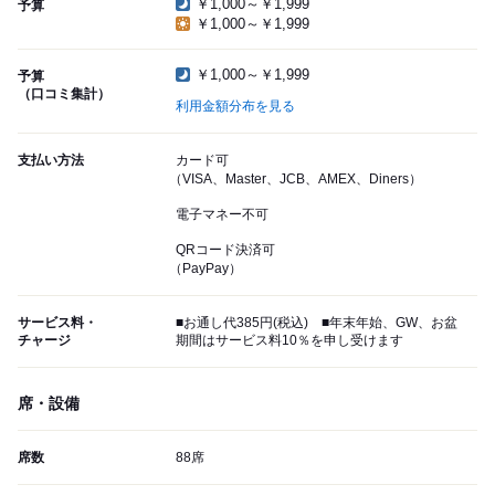
￥1,000～￥1,999
予算
￥1,000～￥1,999
￥1,000～￥1,999
予算
（口コミ集計）
利用金額分布を見る
支払い方法
カード可
（VISA、Master、JCB、AMEX、Diners）
電子マネー不可
QRコード決済可
（PayPay）
サービス料・
■お通し代385円(税込) ■年末年始、GW、お盆
チャージ
期間はサービス料10％を申し受けます
席・設備
席数
88席