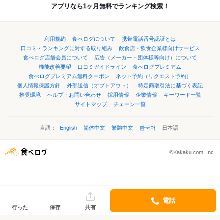
アプリなら1ヶ月無料でランキング検索！
利用規約
食べログについて
携帯電話番号認証とは
口コミ・ランキングに対する取り組み
飲食店・飲食企業様向けサービス
食べログ店舗会員について
広告（メーカー・団体様等向け）について
機能改善要望
口コミガイドライン
食べログプレミアム
食べログプレミアム無料クーポン
ネット予約（リクエスト予約）
個人情報保護方針
外部送信（オプトアウト）
特定商取引法に基づく表記
推奨環境
ヘルプ・お問い合わせ
採用情報
企業情報
キーワード一覧
サイトマップ
チェーン一覧
言語：
English
简体中文
繁體中文
한국어
日本語
©Kakaku.com, Inc.
電話
行った
保存
共有