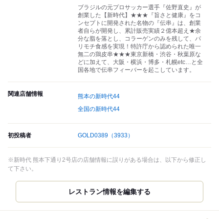
ブラジルの元プロサッカー選手『佐野直史』が
創業した【新時代】★★★『旨さと健康』をコ
ンセプトに開発された名物の『伝串』は、創業
者自らが開発し、累計販売実績２億本超え★余
分な脂を落とし、コラーゲンのみを残して、パ
リモチ食感を実現！特許庁から認められた唯一
無二の鶏皮串★★★東京新橋・渋谷・秋葉原な
どに加えて、大阪・横浜・博多・札幌etc…と全
国各地で伝串フィーバーを起こしています。
関連店舗情報
熊本の新時代44
全国の新時代44
初投稿者
GOLD0389
（3933）
※新時代 熊本下通り2号店の店舗情報に誤りがある場合は、以下から修正し
て下さい。
レストラン情報を編集する