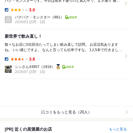
パク・モンスターです。今日は熊本下通りのど真ん中で、文字通り“獲
物”を探しにリアルタイム投稿です。 ...
3.0
Dinner:
パクパク・モンスター
（981）
2026/03 訪問
1回
新世界で飲み直し！
散々なお店に0次回当たってしまい飲み直しで訪問。 お店活気あります
ね。 いい感じですよ。 なんと言っても伝串ですな。 1人5本で行きました
よ。 これでも1人あたり250円...
3.8
Dinner:
シンさん43957
（1918）
2026/07 訪問
1回
口コミをもっと見る（20人）
[PR] 近くの居酒屋のお店
もっと見る