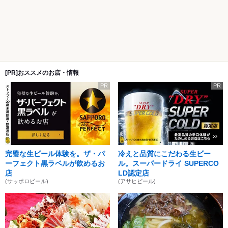
[PR]おススメのお店・情報
PR
PR
完璧な生ビール体験を。ザ・パ
冷えと品質にこだわる生ビー
ーフェクト黒ラベルが飲めるお
ル。スーパードライ SUPERCO
店
LD認定店
(サッポロビール)
(アサヒビール)