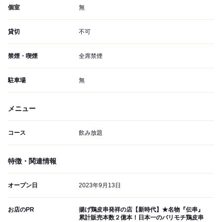
個室
無
貸切
不可
禁煙・喫煙
全席禁煙
駐車場
無
メニュー
コース
飲み放題
特徴・関連情報
オープン日
2023年9月13日
お店のPR
揚げ鶏皮串発祥の店【新時代】★名物『伝串』
累計販売本数２億本！日本一のパリモチ鶏皮串