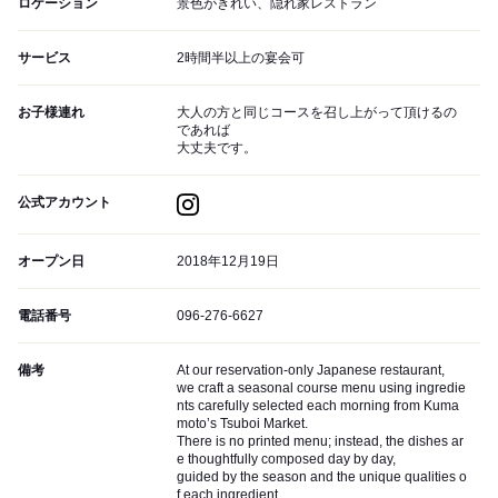
ロケーション
景色がきれい、隠れ家レストラン
サービス
2時間半以上の宴会可
お子様連れ
大人の方と同じコースを召し上がって頂けるの
であれば
大丈夫です。
公式アカウント
オープン日
2018年12月19日
電話番号
096-276-6627
備考
At our reservation-only Japanese restaurant,
we craft a seasonal course menu using ingredie
nts carefully selected each morning from Kuma
moto’s Tsuboi Market.
There is no printed menu; instead, the dishes ar
e thoughtfully composed day by day,
guided by the season and the unique qualities o
f each ingredient.