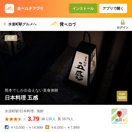
インストール
アプリで開く
水道町駅グルメへ
ログイン
公式
熊本でしか出会えない美食体験
日本料理 五感
水道町駅/日本料理､ 海鮮
3.79
130
人
5679
人
￥10,000～￥14,999
￥6,000～￥7,999