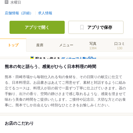
水曜日
店舗情報（詳細）
求人情報
アプリで開く
アプリで保存
写真
口コミ
トップ
座席
メニュー
1384
130
50
貯まる・使える
ディナーで人数×
pt
熊本の旬と語らう、感覚がひらく日本料理の時間
熊本・田崎市場から毎朝仕入れる旬の食材を、その日限りの献立に仕立て
る、日本料理店。お品書きはあえてご用意せず、素材と対話するように組み
立てるコースは、料理人が目の前で一皿ずつ丁寧に仕上げていきます。器の
手触り、出汁の香り、空間の静けさまで感じ取れるような、感覚を澄ませて
味わう美食の時間をご提供いたします。ご接待や記念日、大切な方とのお食
事に。熊本でしか出会えない特別なひとときをお愉しみください。
お店のこだわり