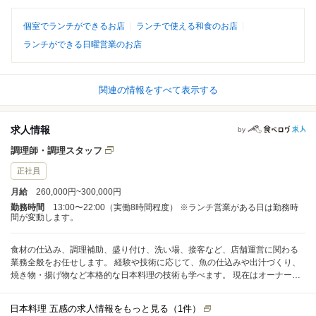
個室でランチができるお店
ランチで使える和食のお店
ランチができる日曜営業のお店
関連の情報をすべて表示する
求人情報
by
調理師・調理スタッフ
正社員
月給
260,000円~300,000円
勤務時間
13:00〜22:00（実働8時間程度） ※ランチ営業がある日は勤務時
間が変動します。
食材の仕込み、調理補助、盛り付け、洗い場、接客など、店舗運営に関わる
業務全般をお任せします。 経験や技術に応じて、魚の仕込みや出汁づくり、
焼き物・揚げ物など本格的な日本料理の技術も学べます。 現在はオーナーを
含め少人数で営業しているため、一人ひとりが幅広い経験を積める環境で
す。 経験よりも人柄と向上心を重視しています。将来的に料理人として成長
日本料理 五感の求人情報をもっと見る（
1
件）
したい方、独立を目指している方も歓迎します。 熊本県内外はもちろん、海