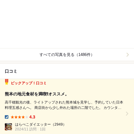
すべての写真を見る（1486件）
口コミ
ピックアップ！口コミ
熊本の地元食材を満喫❗️オススメ。
高千穂観光の後、ライトアップされた熊本城を見学し、予約していた日本
料理五感さんへ。 商店街から少し外れた場所の二階でした。 カウンター
6席とテーブル2つ。本日はテーブル席でしたが、カウンター席は店主さ
4.3
んのライブ感ある調理が見られて最高だと思います。もっと見たかった…
Dinner:
笑。 料理もお酒...
はらぺこダイエッター
（2949）
2024/11 訪問
1回