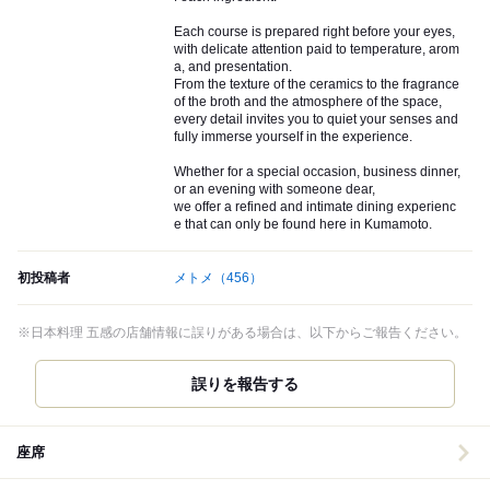
Each course is prepared right before your eyes,
with delicate attention paid to temperature, arom
a, and presentation.
From the texture of the ceramics to the fragrance
of the broth and the atmosphere of the space,
every detail invites you to quiet your senses and
fully immerse yourself in the experience.
Whether for a special occasion, business dinner,
or an evening with someone dear,
we offer a refined and intimate dining experienc
e that can only be found here in Kumamoto.
初投稿者
メトメ
（456）
※日本料理 五感の店舗情報に誤りがある場合は、以下からご報告ください。
誤りを報告する
座席