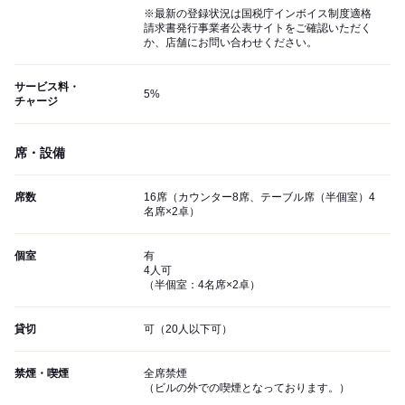
※最新の登録状況は国税庁インボイス制度適格
請求書発行事業者公表サイトをご確認いただく
か、店舗にお問い合わせください。
サービス料・
5%
チャージ
席・設備
席数
16席（カウンター8席、テーブル席（半個室）4
名席×2卓）
個室
有
4人可
（半個室：4名席×2卓）
貸切
可（20人以下可）
禁煙・喫煙
全席禁煙
（ビルの外での喫煙となっております。）