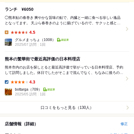
ランチ ¥6050
◯熊本鮎の春巻き 爽やかな旨味の鮎で、内臓と一緒に食べる珍しい逸品
となってます。 天ぷら春巻きのように揚げているので、サクッと感と鮎
の歯ごたえの二重食感がとても良いです。 ...
4.5
Lunch:
グルメまっちょ
（1008）
2025/07 訪問
1回
熊本の繁華街で最近高評価の日本料理店
熊本市内のお店を探しとると最近高評価で挙がっている日本料理店、予約
して訪問しました。休日でしたがそこまで混んでなく、ちなみに後ろのテ
ーブルは英語だったので海外旅行客グループでした。...
4.3
Dinner:
bottarga
（709）
2025/05 訪問
1回
口コミをもっと見る（130人）
店舗情報（詳細）
修正