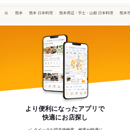
外からのお客様も多くご来店されるため、高いレベルの日本料理と接客を学
ぶことができます。
熊本
熊本 日本料理
熊本周辺・宇土・山都 日本料理
熊本市
より便利になったアプリで
快適にお店探し
クイックな現在地検索。検索が快適に