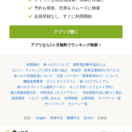
予約も簡単。空席をスムーズに検索
会員登録なし。すぐに利用開始
アプリで開く
アプリなら1ヶ月無料でランキング検索！
利用規約
食べログについて
携帯電話番号認証とは
口コミ・ランキングに対する取り組み
飲食店・飲食企業様向けサービス
食べログ店舗会員について
広告（メーカー・団体様等向け）について
機能改善要望
口コミガイドライン
食べログプレミアム
食べログプレミアム無料クーポン
ネット予約（リクエスト予約）
個人情報保護方針
外部送信（オプトアウト）
特定商取引法に基づく表記
推奨環境
ヘルプ・お問い合わせ
採用情報
企業情報
キーワード一覧
サイトマップ
チェーン一覧
言語：
English
简体中文
繁體中文
한국어
日本語