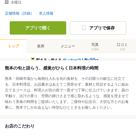
水曜日
店舗情報（詳細）
求人情報
アプリで開く
アプリで保存
写真
口コミ
トップ
座席
メニュー
1384
130
50
貯まる・使える
ディナーで人数×
pt
熊本の旬と語らう、感覚がひらく日本料理の時間
熊本・田崎市場から毎朝仕入れる旬の食材を、その日限りの献立に仕立て
る、日本料理店。お品書きはあえてご用意せず、素材と対話するように組み
立てるコースは、料理人が目の前で一皿ずつ丁寧に仕上げていきます。器の
手触り、出汁の香り、空間の静けさまで感じ取れるような、感覚を澄ませて
味わう美食の時間をご提供いたします。ご接待や記念日、大切な方とのお食
事に。熊本でしか出会えない特別なひとときをお愉しみください。
お店のこだわり