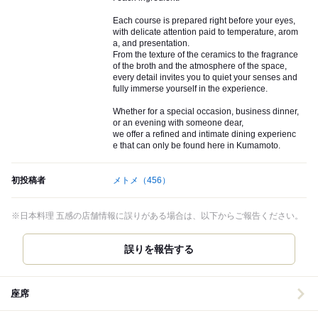
Each course is prepared right before your eyes,
with delicate attention paid to temperature, arom
a, and presentation.
From the texture of the ceramics to the fragrance
of the broth and the atmosphere of the space,
every detail invites you to quiet your senses and
fully immerse yourself in the experience.
Whether for a special occasion, business dinner,
or an evening with someone dear,
we offer a refined and intimate dining experienc
e that can only be found here in Kumamoto.
初投稿者
メトメ
（456）
※日本料理 五感の店舗情報に誤りがある場合は、以下からご報告ください。
誤りを報告する
座席