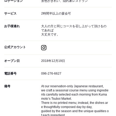
ロケーション
景色がきれい、隠れ家レストラン
サービス
2時間半以上の宴会可
お子様連れ
大人の方と同じコースを召し上がって頂けるの
であれば
大丈夫です。
公式アカウント
オープン日
2018年12月19日
電話番号
096-276-6627
備考
At our reservation-only Japanese restaurant,
we craft a seasonal course menu using ingredie
nts carefully selected each morning from Kuma
moto’s Tsuboi Market.
There is no printed menu; instead, the dishes ar
e thoughtfully composed day by day,
guided by the season and the unique qualities o
f each ingredient.