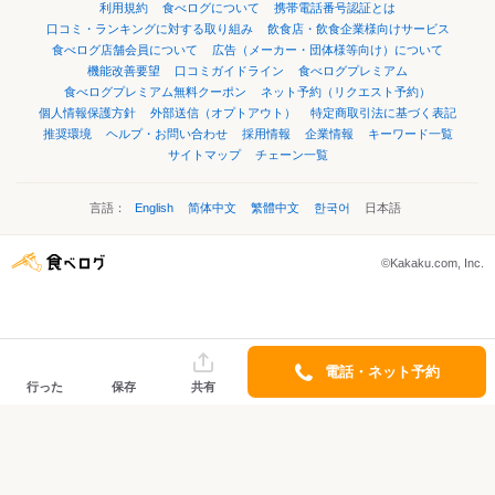
利用規約
食べログについて
携帯電話番号認証とは
口コミ・ランキングに対する取り組み
飲食店・飲食企業様向けサービス
食べログ店舗会員について
広告（メーカー・団体様等向け）について
機能改善要望
口コミガイドライン
食べログプレミアム
食べログプレミアム無料クーポン
ネット予約（リクエスト予約）
個人情報保護方針
外部送信（オプトアウト）
特定商取引法に基づく表記
推奨環境
ヘルプ・お問い合わせ
採用情報
企業情報
キーワード一覧
サイトマップ
チェーン一覧
言語：
English
简体中文
繁體中文
한국어
日本語
©Kakaku.com, Inc.
電話・ネット予約
行った
保存
共有