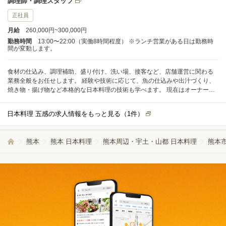
調理師・調理スタッフ
正社員
月給
260,000円~300,000円
勤務時間
13:00〜22:00（実働8時間程度） ※ランチ営業がある日は勤務時
間が変動します。
食材の仕込み、調理補助、盛り付け、洗い場、接客など、店舗運営に関わる
業務全般をお任せします。 経験や技術に応じて、魚の仕込みや出汁づくり、
焼き物・揚げ物など本格的な日本料理の技術も学べます。 現在はオーナーを
含め少人数で営業しているため、一人ひとりが幅広い経験を積める環境で
す。 経験よりも人柄と向上心を重視しています。将来的に料理人として成長
日本料理 五感の求人情報をもっと見る（
1
件）
したい方、独立を目指している方も歓迎します。 熊本県内外はもちろん、海
外からのお客様も多くご来店されるため、高いレベルの日本料理と接客を学
ぶことができます。
熊本
熊本 日本料理
熊本周辺・宇土・山都 日本料理
熊本市