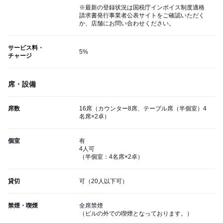
※最新の登録状況は国税庁インボイス制度適格
請求書発行事業者公表サイトをご確認いただく
か、店舗にお問い合わせください。
サービス料・
5%
チャージ
席・設備
席数
16席（カウンター8席、テーブル席（半個室）4
名席×2卓）
個室
有
4人可
（半個室：4名席×2卓）
貸切
可（20人以下可）
禁煙・喫煙
全席禁煙
（ビルの外での喫煙となっております。）