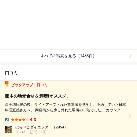
すべての写真を見る（1486件）
口コミ
ピックアップ！口コミ
熊本の地元食材を満喫❗️オススメ。
高千穂観光の後、ライトアップされた熊本城を見学し、予約していた日本
料理五感さんへ。 商店街から少し外れた場所の二階でした。 カウンター
6席とテーブル2つ。本日はテーブル席でしたが、カウンター席は店主さ
4.3
んのライブ感ある調理が見られて最高だと思います。もっと見たかった…
Dinner:
笑。 料理もお酒...
はらぺこダイエッター
（2954）
2024/11 訪問
1回