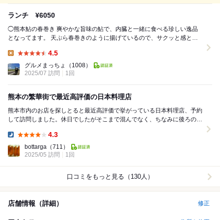
ランチ ¥6050
◯熊本鮎の春巻き 爽やかな旨味の鮎で、内臓と一緒に食べる珍しい逸品
となってます。 天ぷら春巻きのように揚げているので、サクッと感と鮎
の歯ごたえの二重食感がとても良いです。 ...
4.5
Lunch:
グルメまっちょ
（1008）
2025/07 訪問
1回
熊本の繁華街で最近高評価の日本料理店
熊本市内のお店を探しとると最近高評価で挙がっている日本料理店、予約
して訪問しました。休日でしたがそこまで混んでなく、ちなみに後ろのテ
ーブルは英語だったので海外旅行客グループでした。...
4.3
Dinner:
bottarga
（711）
2025/05 訪問
1回
口コミをもっと見る（130人）
店舗情報（詳細）
修正