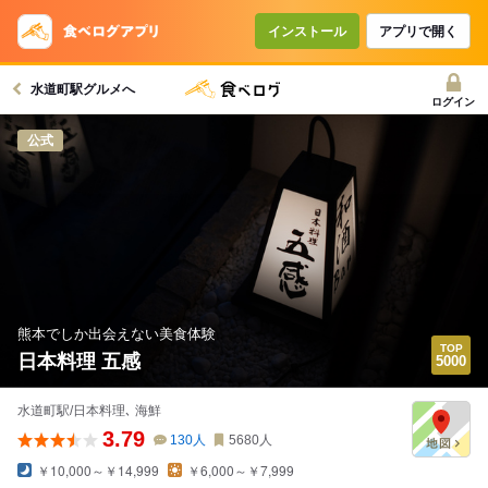
インストール
アプリで開く
水道町駅グルメへ
ログイン
公式
熊本でしか出会えない美食体験
日本料理 五感
水道町駅/日本料理､ 海鮮
3.79
130
人
5680
人
￥10,000～￥14,999
￥6,000～￥7,999