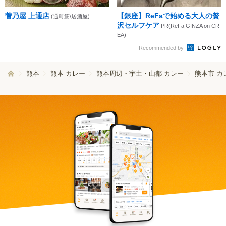
菅乃屋 上通店
【銀座】ReFaで始める大人の贅
(通町筋/居酒屋)
沢セルフケア
PR(ReFa GINZA on CR
EA)
Recommended by
熊本
熊本 カレー
熊本周辺・宇土・山都 カレー
熊本市 カ