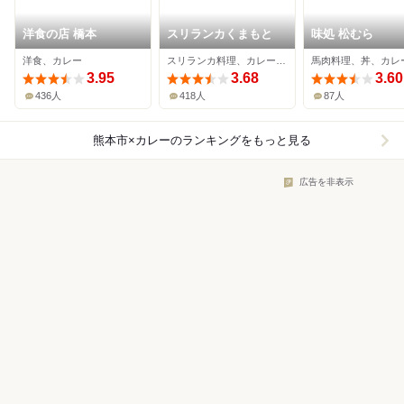
洋食の店 橋本
スリランカくまもと
味処 松むら
洋食、カレー
スリランカ料理、カレー、アジア・エスニック
馬肉料理、丼、カレ
3.95
3.68
3.60
436人
418人
87人
熊本市×カレー
のランキングをもっと見る
広告を非表示