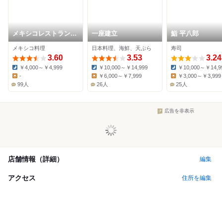
メキシコレストラン
一座建立
鮨 平八郎
トルタコス
メキシコ料理
日本料理、海鮮、天ぷら
寿司
3.60
3.53
3.24
￥4,000～￥4,999
￥10,000～￥14,999
￥10,000～￥14,9
Dinner:
Dinner:
Dinner:
-
￥6,000～￥7,999
￥3,000～￥3,999
Lunch:
Lunch:
Lunch:
99人
26人
25人
広告を非表示
店舗情報（詳細）
編集
アクセス
住所を編集