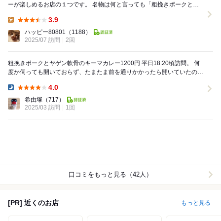
ーが楽しめるお店の１つです。 名物は何と言っても「粗挽きポークとヤ
ゲンナンコツのキーマカレー」。ホッ...
3.9
Lunch:
ハッピー80801
（1188）
2025/07 訪問
2回
粗挽きポークとヤゲン軟骨のキーマカレー1200円 平日18:20頃訪問。 何
度か伺っても開いておらず、たまたま前を通りかかったら開いていたので
入店。 店内は、カウンター9...
4.0
Dinner:
希由塚
（717）
2025/03 訪問
1回
口コミをもっと見る（42人）
[PR] 近くのお店
もっと見る