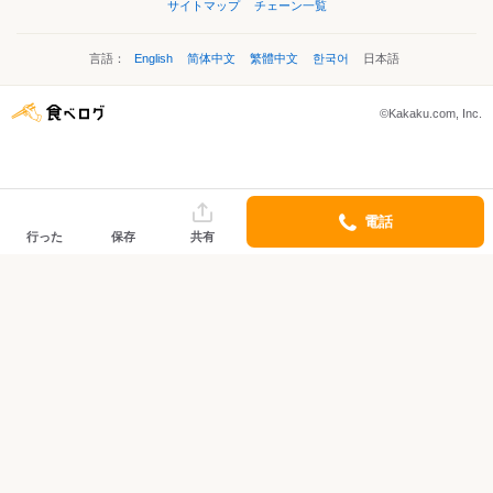
サイトマップ
チェーン一覧
言語：
English
简体中文
繁體中文
한국어
日本語
©Kakaku.com, Inc.
電話
行った
保存
共有