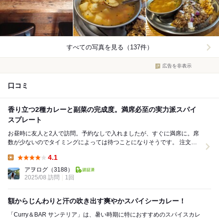
すべての写真を見る（137件）
広告を非表示
口コミ
香り立つ2種カレーと副菜の完成度。満席必至の実力派スパイ
スプレート
お昼時に友人と2人で訪問。予約なしで入れましたが、すぐに満席に。席
数が少ないのでタイミングによっては待つことになりそうです。 注文は
「サンテリアプレート」。 キーマカレ...
4.1
Lunch:
アヲログ
（3188）
2025/08 訪問
1回
額からじんわりと汗の吹き出す爽やかスパイシーカレー！
「Curry＆BAR サンテリア」は、暑い時期に特におすすめのスパイスカレ