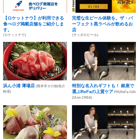
【ロケットナウ】が利用できる
完璧な生ビール体験を。ザ・パ
食べログ掲載店舗をご紹介しま
ーフェクト黒ラベルが飲めるお
す。
店
(ロケットナウ)
(サッポロビール)
浜ん小浦 薄場店
特別な名入れギフトも！ 銀座で
(熊本市その他/魚介
選ぶReFaの上質ケア
料理)
PR(ReFa GIN
ZA on CREA)