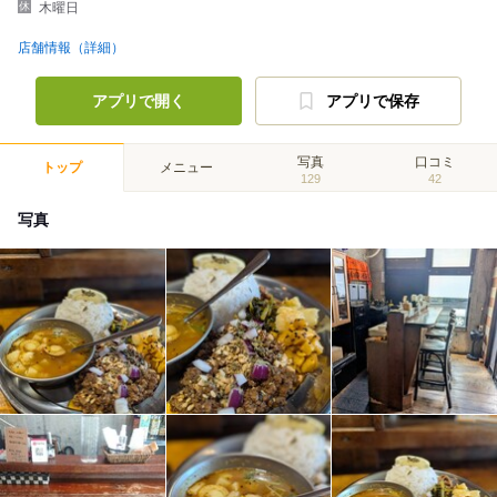
木曜日
店舗情報（詳細）
アプリで開く
アプリで保存
写真
口コミ
トップ
メニュー
129
42
写真