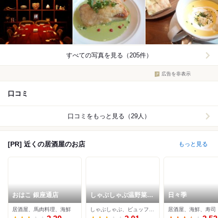
すべての写真を見る（205件）
広告を非表示
口コミ
口コミをもっと見る（29人）
[PR] 近くの居酒屋のお店
もっと見る
おはこ 銀座通店
しゃぶしゃぶ温野菜
日々季
熊本健軍店
居酒屋、馬肉料理、海鮮
しゃぶしゃぶ、ビュッフェ、居酒屋
居酒屋、海鮮、寿司