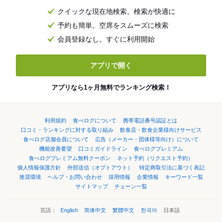
クイックな現在地検索。検索が快適に
予約も簡単。空席をスムーズに検索
会員登録なし。すぐに利用開始
アプリで開く
アプリなら1ヶ月無料でランキング検索！
利用規約
食べログについて
携帯電話番号認証とは
口コミ・ランキングに対する取り組み
飲食店・飲食企業様向けサービス
食べログ店舗会員について
広告（メーカー・団体様等向け）について
機能改善要望
口コミガイドライン
食べログプレミアム
食べログプレミアム無料クーポン
ネット予約（リクエスト予約）
個人情報保護方針
外部送信（オプトアウト）
特定商取引法に基づく表記
推奨環境
ヘルプ・お問い合わせ
採用情報
企業情報
キーワード一覧
サイトマップ
チェーン一覧
言語：
English
简体中文
繁體中文
한국어
日本語