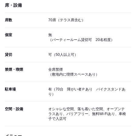
席・設備
席数
70席（テラス席含む）
個室
無
（パーティールーム貸切可 20名程度）
貸切
可（50人以上可）
禁煙・喫煙
全席禁煙
（敷地内に喫煙スペースあり）
駐車場
有（70台 障がい者Ｐあり バイクスタンドあ
り）
空間・設備
オシャレな空間、落ち着いた空間、オープンテ
ラスあり、バリアフリー、無料Wi-Fiあり、車椅
子で入店可