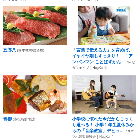
五郎八
「言葉で伝える力」を育めば、
(熊本城前/居酒屋)
イヤイヤ期もすっきり！ 「ア
ンパンマン ことばずかん...
PR(セ
ガフェイブ｜HugKum)
青柳
小学校に慣れた今だからじっく
(市役所前/割烹)
り選べる！ 小学１年生夏休みか
らの「音楽教室」デビュ...
PR(ヤ
マハ音楽振興会｜HugKum)