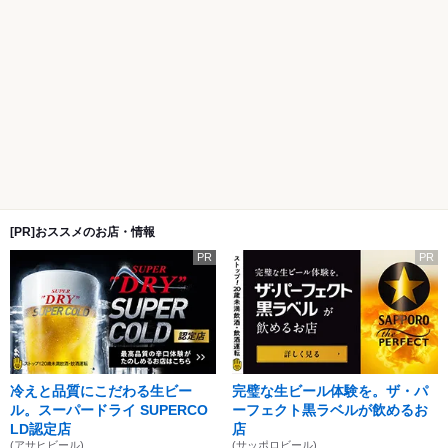
[PR]おススメのお店・情報
PR
PR
冷えと品質にこだわる生ビー
完璧な生ビール体験を。ザ・パ
ル。スーパードライ SUPERCO
ーフェクト黒ラベルが飲めるお
LD認定店
店
(アサヒビール)
(サッポロビール)