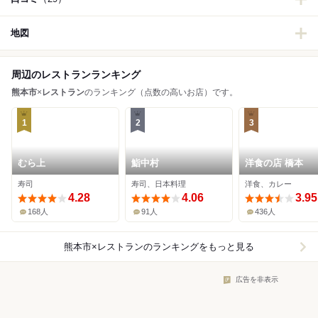
地図
周辺のレストランランキング
熊本市
×
レストラン
のランキング（点数の高いお店）です。
1
2
3
むら上
鮨中村
洋食の店 橋本
寿司
寿司、日本料理
洋食、カレー
4.28
4.06
3.95
168人
91人
436人
熊本市×レストラン
のランキングをもっと見る
広告を非表示