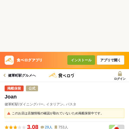
インストール
アプリで開く
健軍町駅グルメへ
ログイン
公式
Joan
健軍町駅/ダイニングバー､ イタリアン､ パスタ
このお店は店舗情報の確認が取れていないため掲載保留中です。
3.08
29
人
753
人