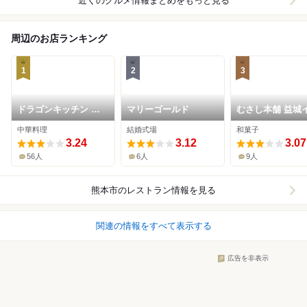
近くのグルメ情報まとめをもっと見る
周辺のお店ランキング
1
2
3
ドラゴンキッチン 益
マリーゴールド
むさし本舗 益城
城本店
ター店
中華料理
結婚式場
和菓子
3.24
3.12
3.07
56人
6人
9人
熊本市
のレストラン情報を見る
関連の情報をすべて表示する
広告を非表示