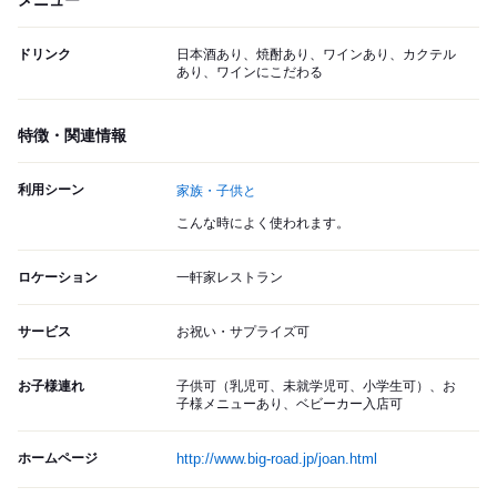
メニュー
ドリンク
日本酒あり、焼酎あり、ワインあり、カクテル
あり、ワインにこだわる
特徴・関連情報
利用シーン
家族・子供と
こんな時によく使われます。
ロケーション
一軒家レストラン
サービス
お祝い・サプライズ可
お子様連れ
子供可（乳児可、未就学児可、小学生可）、お
子様メニューあり、ベビーカー入店可
ホームページ
http://www.big-road.jp/joan.html