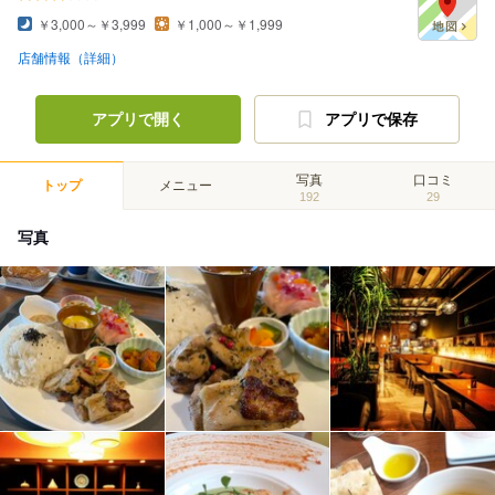
￥3,000～￥3,999
￥1,000～￥1,999
店舗情報（詳細）
アプリで開く
アプリで保存
写真
口コミ
トップ
メニュー
192
29
写真