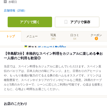
水曜日
店舗情報（詳細）
アプリで開く
アプリで保存
写真
口コミ
クーポン
トップ
メニュー
380
64
5
50
貯まる
ディナーで人数×
pt
【辛島駅3分】本格的なスペイン料理をカジュアルに楽しめる◆お
一人様のご利用も歓迎◎
当店では、スペイン料理をカジュアルに楽しんでいただけます。スペイン直
伝のパエリアは、日本人向けの味にアレンジ。また、日替わりのアヒージョ
や、もっちり食感が魅力のてるえる豚の生ハムもオススメです。ドリンクは
種類豊富で、スペインやイタリアのワインやビールもご用意。28席のテーブ
ルと5席のカウンターで、シーンに応じたご利用が可能です。心温まる接客と
ともに、心地よい時間をお過ごしください。
お店のこだわり