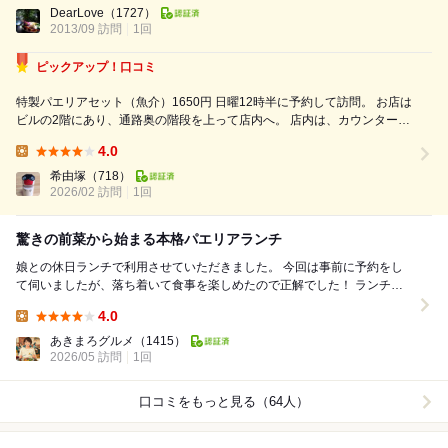
Lunch:
生ハムのサラダ、スープ、ドリンク メインのパスタは、キノコのアンチ
DearLove
（1727）
2013/09 訪問
1回
ョビ風味をチョイス(^-^)/ 100...
ピックアップ！口コミ
特製パエリアセット（魚介）1650円 日曜12時半に予約して訪問。 お店は
ビルの2階にあり、通路奥の階段を上って店内へ。 店内は、カウンター4
席、2人掛けテーブル1卓、4人掛けテーブル7卓。 先客は、4組と1人。 ラ
4.0
ンチメニューは、特製パエリアセットや鶏肉料理、豚肉のミラノ風カツ
Lunch:
レ...
希由塚
（718）
2026/02 訪問
1回
驚きの前菜から始まる本格パエリアランチ
娘との休日ランチで利用させていただきました。 今回は事前に予約をし
て伺いましたが、落ち着いて食事を楽しめたので正解でした！ ランチコ
ース（2,200円）をいただきました。 ...
4.0
Lunch:
あきまろグルメ
（1415）
2026/05 訪問
1回
口コミをもっと見る（64人）