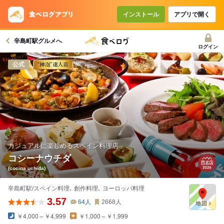
コースで使えるクーポン
戻る
インストール
アプリで開く
辛島町駅グルメへ
クーポンを利用せず予約する
ログイン
公式
カジュアルに楽しめるスペイン料理店
コシーナウチダ
(cocina uchida)
辛島町駅/スペイン料理､ 創作料理､ ヨーロッパ料理
3.57
64
人
2668
人
￥4,000～￥4,999
￥1,000～￥1,999