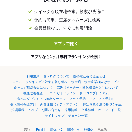
クイックな現在地検索。検索が快適に
予約も簡単。空席をスムーズに検索
会員登録なし。すぐに利用開始
アプリで開く
アプリなら1ヶ月無料でランキング検索！
利用規約
食べログについて
携帯電話番号認証とは
口コミ・ランキングに対する取り組み
飲食店・飲食企業様向けサービス
食べログ店舗会員について
広告（メーカー・団体様等向け）について
機能改善要望
口コミガイドライン
食べログプレミアム
食べログプレミアム無料クーポン
ネット予約（リクエスト予約）
個人情報保護方針
外部送信（オプトアウト）
特定商取引法に基づく表記
推奨環境
ヘルプ・お問い合わせ
採用情報
企業情報
キーワード一覧
サイトマップ
チェーン一覧
言語：
English
简体中文
繁體中文
한국어
日本語