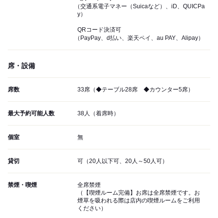
（交通系電子マネー（Suicaなど）、iD、QUICPa
y）
QRコード決済可
（PayPay、d払い、楽天ペイ、au PAY、Alipay）
席・設備
席数
33席（◆テーブル28席 ◆カウンター5席）
最大予約可能人数
38人（着席時）
個室
無
貸切
可（20人以下可、20人～50人可）
禁煙・喫煙
全席禁煙
（【喫煙ルーム完備】お席は全席禁煙です。お
煙草を吸われる際は店内の喫煙ルームをご利用
ください）