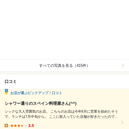
すべての写真を見る（415件）
口コミ
お店が選ぶピックアップ！口コミ
シャワー通りのスペイン料理屋さん(^^)
シックな大人雰囲気のお店。 こちらのお店は今年6月に営業を始めたそう
で、ランチは7月中旬から。 ここに前入っていた店舗が好きだったので、
何が入るのかなぁと気になっていました。 前回前を通ったときは気づか
3.5
なかったのは、ランチしてなかったからかな？ ★パスタランチ…1,000円