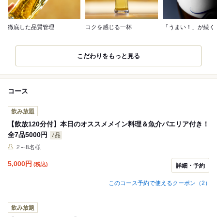
徹底した品質管理
コクを感じる一杯
「うまい！」が続く
こだわりをもっと見る
コース
飲み放題
【飲放120分付】本日のオススメメイン料理＆魚介パエリア付き！
全7品5000円
7品
2～8名様
5,000
円
(税込)
詳細・予約
このコース予約で使えるクーポン（2）
飲み放題