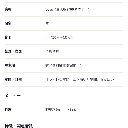
席数
56席（最大収容60名です！）
個室
無
貸切
可（20人～50人可）
禁煙・喫煙
全席禁煙
駐車場
有（無料駐車場完備！）
空間・設備
オシャレな空間、落ち着いた空間、席が広い
メニュー
料理
野菜料理にこだわる
特徴・関連情報