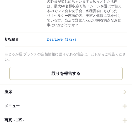
の野菜が楽しめちゃいます☆広々とした店内
は、最大60名様収容可能！シーンを選ばず使え
るのでママ会や女子会、各種宴会にもぴった
り！ヘルシー志向の方、美容と健康に気を付け
ている方、当店で野菜たっぷり栄養満点なお食
事はいかがですか？
初投稿者
DearLove
（1727）
※じゃが屋 ブランチの店舗情報に誤りがある場合は、以下からご報告くださ
い。
誤りを報告する
座席
メニュー
写真
（135）