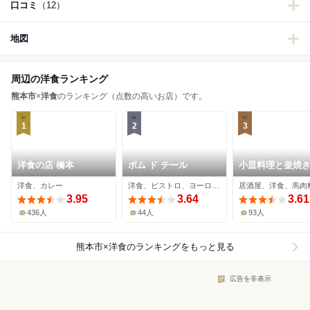
口コミ
（12）
地図
周辺の洋食ランキング
熊本市
×
洋食
のランキング（点数の高いお店）です。
1
2
3
洋食の店 橋本
ポム ド テール
小皿料理と釜焼
KAMANO
洋食、カレー
洋食、ビストロ、ヨーロッパ料理
居酒屋、洋食、馬肉
3.95
3.64
3.61
436人
44人
93人
熊本市×洋食
のランキングをもっと見る
広告を非表示