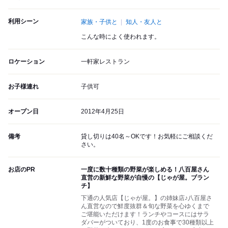
利用シーン
家族・子供と
知人・友人と
こんな時によく使われます。
ロケーション
一軒家レストラン
お子様連れ
子供可
オープン日
2012年4月25日
備考
貸し切りは40名～OKです！お気軽にご相談くだ
さい。
お店のPR
一度に数十種類の野菜が楽しめる！八百屋さん
直営の新鮮な野菜が自慢の【じゃが屋。ブラン
チ】
下通の人気店【じゃが屋。】の姉妹店♪八百屋さ
ん直営なので鮮度抜群＆旬な野菜を心ゆくまで
ご堪能いただけます！ランチやコースにはサラ
ダバーがついており、1度のお食事で30種類以上