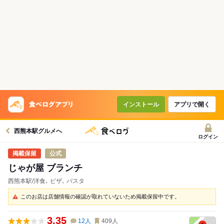
インストール
アプリで開く
西熊本駅グルメへ
ログイン
公式
じゃが屋 ブランチ
西熊本駅/洋食､ ピザ､ パスタ
このお店は店舗情報の確認が取れていないため掲載保留中です。
3.35
12
人
409
人