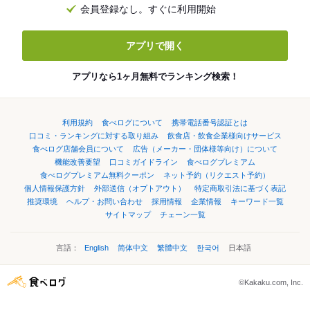
会員登録なし。すぐに利用開始
アプリで開く
アプリなら1ヶ月無料でランキング検索！
利用規約
食べログについて
携帯電話番号認証とは
口コミ・ランキングに対する取り組み
飲食店・飲食企業様向けサービス
食べログ店舗会員について
広告（メーカー・団体様等向け）について
機能改善要望
口コミガイドライン
食べログプレミアム
食べログプレミアム無料クーポン
ネット予約（リクエスト予約）
個人情報保護方針
外部送信（オプトアウト）
特定商取引法に基づく表記
推奨環境
ヘルプ・お問い合わせ
採用情報
企業情報
キーワード一覧
サイトマップ
チェーン一覧
言語：
English
简体中文
繁體中文
한국어
日本語
©Kakaku.com, Inc.