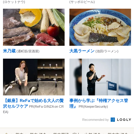
(ロケットナウ)
(サッポロビール)
米乃蔵
大黒ラーメン
(通町筋/居酒屋)
(池田/ラーメン)
【銀座】ReFaで始める大人の贅
事例から学ぶ『特権アクセス管
沢セルフケア
理』
PR(ReFa GINZA on CR
PR(KeeperSecurity)
EA)
Recommended by