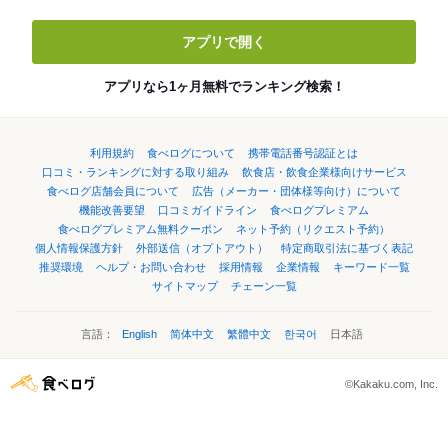
アプリで開く
アプリなら1ヶ月無料でランキング検索！
利用規約
食べログについて
携帯電話番号認証とは
口コミ・ランキングに対する取り組み
飲食店・飲食企業様向けサービス
食べログ店舗会員について
広告（メーカー・団体様等向け）について
機能改善要望
口コミガイドライン
食べログプレミアム
食べログプレミアム無料クーポン
ネット予約（リクエスト予約）
個人情報保護方針
外部送信（オプトアウト）
特定商取引法に基づく表記
推奨環境
ヘルプ・お問い合わせ
採用情報
企業情報
キーワード一覧
サイトマップ
チェーン一覧
言語：
English
简体中文
繁體中文
한국어
日本語
©Kakaku.com, Inc.