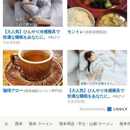
【大人気】ひんやり冷感寝具で
モントレ
(水前寺/喫茶店)
快適な睡眠をあなたに。
PR(アイ
リスプラザ)
珈琲アロー
【大人気】ひんやり冷感寝具で
(熊本城前/コーヒー専門店)
快適な睡眠をあなたに。
PR(アイ
リスプラザ)
Recommended by
熊本
熊本 ラーメン
熊本周辺・宇土・山都 ラーメン
熊本市