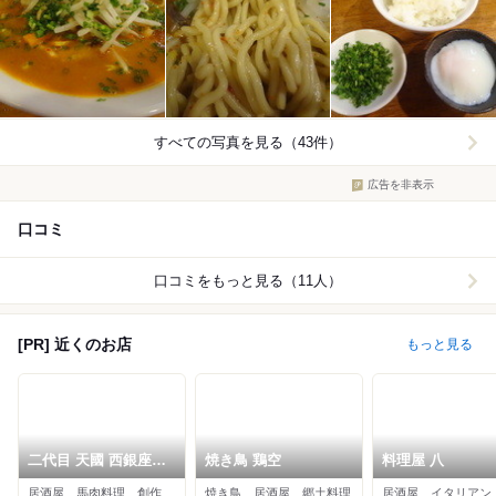
すべての写真を見る（43件）
広告を非表示
口コミ
口コミをもっと見る（11人）
[PR] 近くのお店
もっと見る
二代目 天國 西銀座通
焼き鳥 鶏空
料理屋 八
り店
居酒屋、馬肉料理、創作料理
焼き鳥、居酒屋、郷土料理