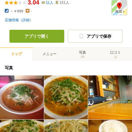
3.04
11
人
151
人
～￥999
-
店舗情報（詳細）
アプリで開く
アプリで保存
写真
口コミ
トップ
メニュー
38
11
写真