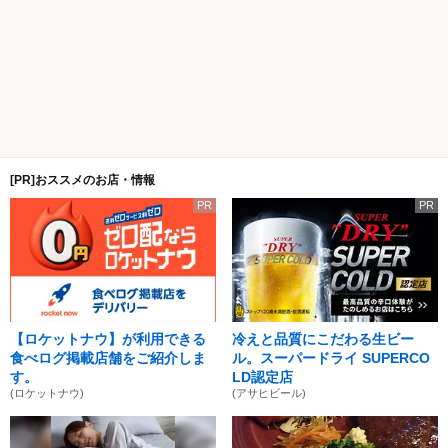
[PR]おススメのお店・情報
PR
PR
【ロケットナウ】が利用できる
冷えと品質にこだわる生ビー
食べログ掲載店舗をご紹介しま
ル。スーパードライ SUPERCO
す。
LD認定店
(ロケットナウ)
(アサヒビール)