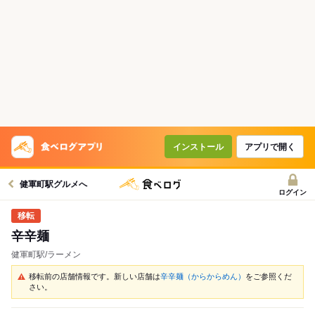
インストール
アプリで開く
健軍町駅グルメへ
ログイン
辛辛麺
健軍町駅/ラーメン
移転前の店舗情報です。新しい店舗は
辛辛麺（からからめん）
をご参照くだ
さい。