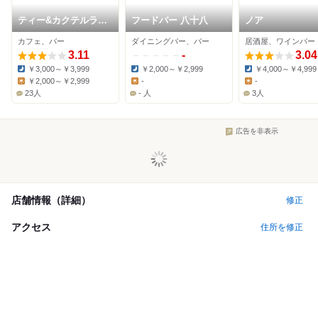
ティー&カクテルラウ
フードバー 八十八
ノア
ンジ「ファウンテン」
カフェ、バー
ダイニングバー、バー
居酒屋、ワインバー
3.11
-
3.04
￥3,000～￥3,999
￥2,000～￥2,999
￥4,000～￥4,999
Dinner:
Dinner:
Dinner:
￥2,000～￥2,999
-
-
Lunch:
Lunch:
Lunch:
23人
- 人
3人
広告を非表示
店舗情報（詳細）
修正
アクセス
住所を修正