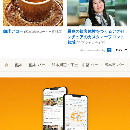
珈琲アロー
最良の顧客体験をつくるアクセ
(熊本城前/コーヒー専門店)
ンチュアのカスタマーフロント
領域
PR(アクセンチュア)
Recommended by
熊本
熊本 バー
熊本周辺・宇土・山都 バー
熊本市 バー