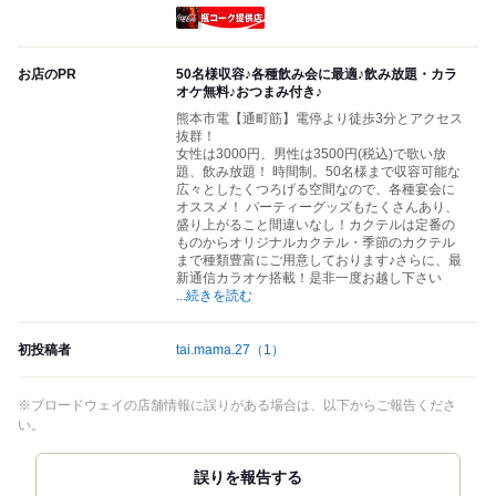
瓶コーク提供店
お店のPR
50名様収容♪各種飲み会に最適♪飲み放題・カラ
オケ無料♪おつまみ付き♪
熊本市電【通町筋】電停より徒歩3分とアクセス
抜群！
女性は3000円、男性は3500円(税込)で歌い放
題、飲み放題！ 時間制。50名様まで収容可能な
広々としたくつろげる空間なので、各種宴会に
オススメ！ パーティーグッズもたくさんあり、
盛り上がること間違いなし！カクテルは定番の
ものからオリジナルカクテル・季節のカクテル
まで種類豊富にご用意しております♪さらに、最
新通信カラオケ搭載！是非一度お越し下さい
...
続きを読む
初投稿者
tai.mama.27
（1）
※ブロードウェイの店舗情報に誤りがある場合は、以下からご報告くださ
い。
誤りを報告する