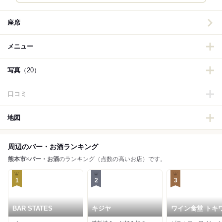
座席
メニュー
写真
（20）
口コミ
地図
周辺のバー・お酒ランキング
熊本市
×
バー・お酒
のランキング（点数の高いお店）です。
1
2
3
BAR STATES
キジヤ
ワイン食堂 トキ