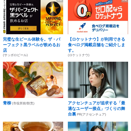
PR
PR
完璧な生ビール体験を。ザ・パ
【ロケットナウ】が利用できる
ーフェクト黒ラベルが飲めるお
食べログ掲載店舗をご紹介しま
店
す。
(サッポロビール)
(ロケットナウ)
青柳
アクセンチュアが追求する「最
(市役所前/割烹)
適なユーザー接点」づくりの舞
台裏
PR(アクセンチュア)