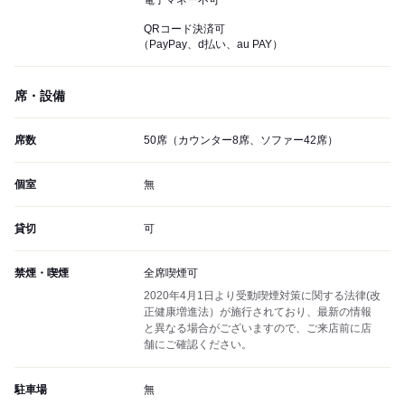
電子マネー不可
QRコード決済可
（PayPay、d払い、au PAY）
席・設備
席数
50席（カウンター8席、ソファー42席）
個室
無
貸切
可
禁煙・喫煙
全席喫煙可
2020年4月1日より受動喫煙対策に関する法律(改
正健康増進法）が施行されており、最新の情報
と異なる場合がございますので、ご来店前に店
舗にご確認ください。
駐車場
無