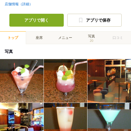
店舗情報（詳細）
アプリで開く
アプリで保存
写真
トップ
座席
メニュー
口コミ
20
写真