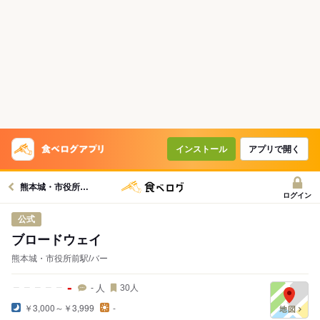
インストール
アプリで開く
熊本城・市役所前駅グルメへ
ログイン
公式
ブロードウェイ
熊本城・市役所前駅/バー
-
人
-
30
人
￥3,000～￥3,999
-