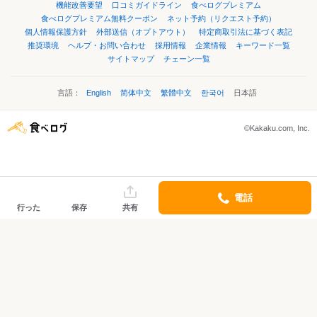
機能改善要望
口コミガイドライン
食べログプレミアム
食べログプレミアム無料クーポン
ネット予約（リクエスト予約）
個人情報保護方針
外部送信（オプトアウト）
特定商取引法に基づく表記
推奨環境
ヘルプ・お問い合わせ
採用情報
企業情報
キーワード一覧
サイトマップ
チェーン一覧
言語：
English
简体中文
繁體中文
한국어
日本語
©Kakaku.com, Inc.
電話
行った
保存
共有