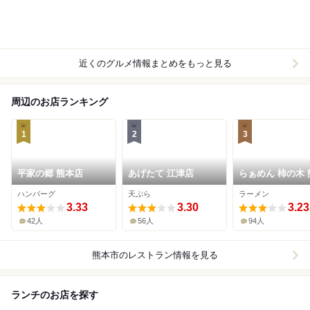
近くのグルメ情報まとめをもっと見る
周辺のお店ランキング
1
2
3
平家の郷 熊本店
あげたて 江津店
らぁめん 柿の木 
本店
ハンバーグ
天ぷら
ラーメン
3.33
3.30
3.23
42人
56人
94人
熊本市
のレストラン情報を見る
ランチのお店を探す