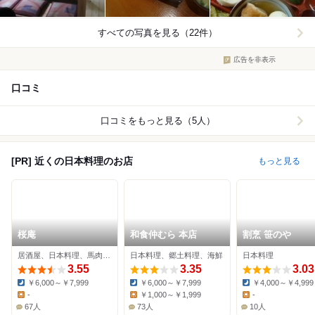
すべての写真を見る（22件）
広告を非表示
口コミ
口コミをもっと見る（5人）
[PR] 近くの日本料理のお店
もっと見る
桜庵
和食仲むら 本店
割烹 笹のや
居酒屋、日本料理、馬肉料理
日本料理、郷土料理、海鮮
日本料理
3.55
3.35
3.03
￥6,000～￥7,999
￥6,000～￥7,999
￥4,000～￥4,999
Dinner:
Dinner:
Dinner:
-
￥1,000～￥1,999
-
Lunch:
Lunch:
Lunch:
67人
73人
10人