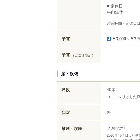
■ 定休日
年内無休
営業時間・定休日
予算
￥3,000～￥3,9
予算
（口コミ集計）
席・設備
40席
席数
（ユッタリとした座
無
個室
全席喫煙可
禁煙・喫煙
2020年4月1日よ
なる場合がございま