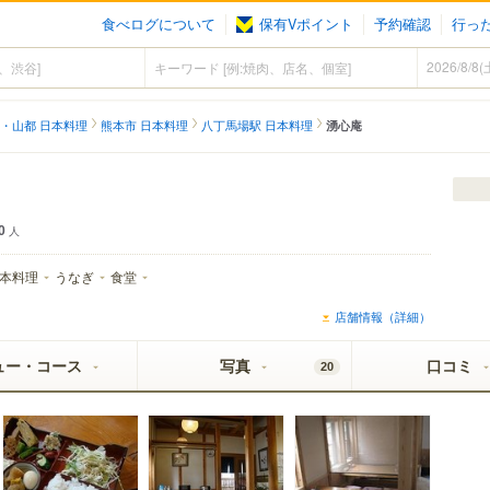
食べログについて
保有Vポイント
予約確認
行っ
・山都 日本料理
熊本市 日本料理
八丁馬場駅 日本料理
湧心庵
0
人
本料理
うなぎ
食堂
店舗情報（詳細）
ュー・コース
写真
口コミ
20