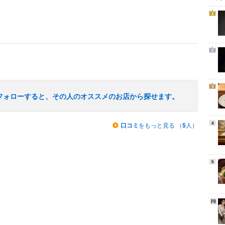
1
2
3
フォローすると、その人のオススメのお店から探せます。
口コミ
をもっと見る （
5
人）
4
5