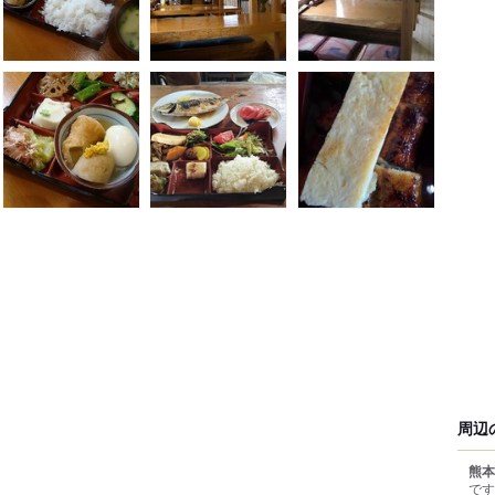
周辺
熊本
です