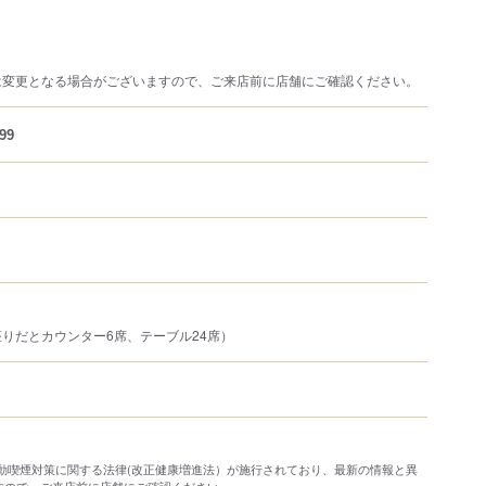
は変更となる場合がございますので、ご来店前に店舗にご確認ください。
99
りだとカウンター6席、テーブル24席）
り受動喫煙対策に関する法律(改正健康増進法）が施行されており、最新の情報と異
すので、ご来店前に店舗にご確認ください。