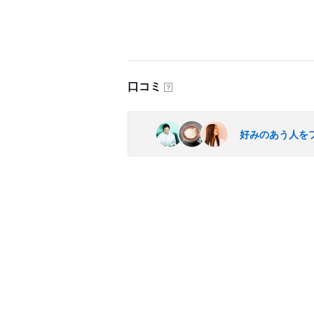
口コミ
？
好みのあう人を