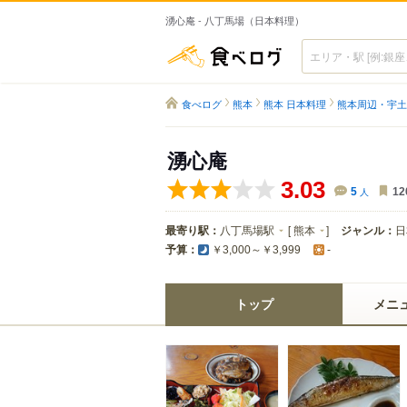
湧心庵 - 八丁馬場（日本料理）
食べログ
食べログ
熊本
熊本 日本料理
熊本周辺・宇土
湧心庵
3.03
5
人
12
最寄り駅：
八丁馬場駅
[
熊本
]
ジャンル：
日
予算：
￥3,000～￥3,999
-
トップ
メニ