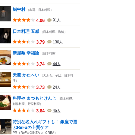
鮨中村
（寿司、日本料理）
4.06
91
人
日本料理 五感
（日本料理、海鮮）
3.79
130
人
新屋敷 幸福論
（日本料理）
3.74
44
人
天蕎 かたへい
（天ぷら、そば、日本料
理）
3.73
24
人
料理や まつもとけんじ
（日本料理、
創作料理、野菜料理）
3.64
45
人
特別な名入れギフトも！ 銀座で選
ぶReFaの上質ケア
PR（ReFa GINZA on CREA）