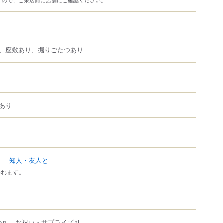
、座敷あり、掘りごたつあり
あり
｜
知人・友人と
われます。
会可、お祝い・サプライズ可