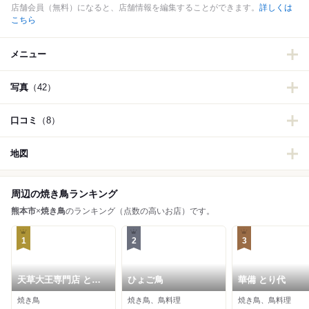
店舗会員（無料）になると、店舗情報を編集することができます。
詳しくは
こちら
メニュー
写真
（42）
口コミ
（8）
地図
周辺の焼き鳥ランキング
熊本市
×
焼き鳥
のランキング（点数の高いお店）です。
1
2
3
天草大王専門店 とさ
ひょご鳥
華備 とり代
か
焼き鳥
焼き鳥、鳥料理
焼き鳥、鳥料理