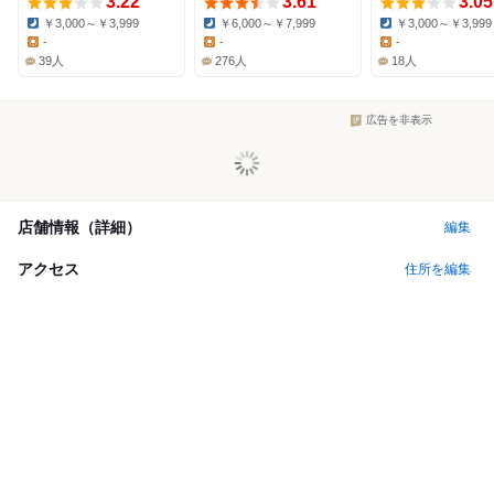
3.22
3.61
3.05
￥3,000～￥3,999
￥6,000～￥7,999
￥3,000～￥3,999
Dinner:
Dinner:
Dinner:
-
-
-
Lunch:
Lunch:
Lunch:
39人
276人
18人
広告を非表示
店舗情報（詳細）
編集
アクセス
住所を編集