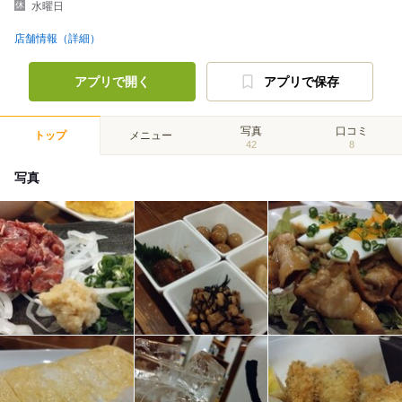
水曜日
店舗情報（詳細）
アプリで開く
アプリで保存
写真
口コミ
トップ
メニュー
42
8
写真