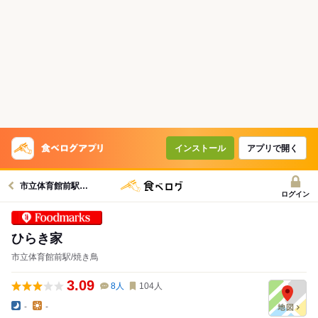
インストール
アプリで開く
市立体育館前駅グルメへ
ログイン
Foodmarks 対象店
ひらき家
市立体育館前駅/焼き鳥
3.09
8
人
104
人
-
-