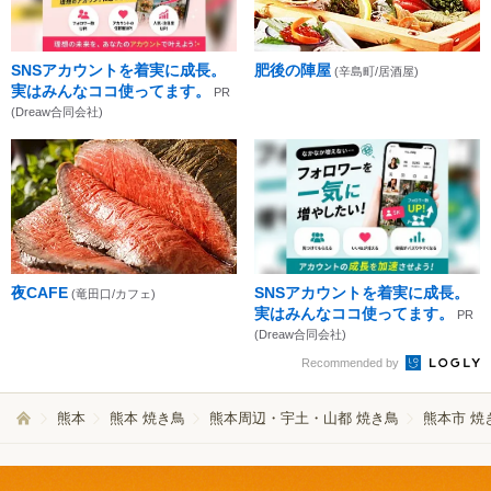
SNSアカウントを着実に成長。
肥後の陣屋
(辛島町/居酒屋)
実はみんなココ使ってます。
PR
(Dreaw合同会社)
夜CAFE
SNSアカウントを着実に成長。
(竜田口/カフェ)
実はみんなココ使ってます。
PR
(Dreaw合同会社)
Recommended by
熊本
熊本 焼き鳥
熊本周辺・宇土・山都 焼き鳥
熊本市 焼