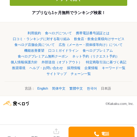
アプリなら1ヶ月無料でランキング検索！
利用規約
食べログについて
携帯電話番号認証とは
口コミ・ランキングに対する取り組み
飲食店・飲食企業様向けサービス
食べログ店舗会員について
広告（メーカー・団体様等向け）について
機能改善要望
口コミガイドライン
食べログプレミアム
食べログプレミアム無料クーポン
ネット予約（リクエスト予約）
個人情報保護方針
外部送信（オプトアウト）
特定商取引法に基づく表記
推奨環境
ヘルプ・お問い合わせ
採用情報
企業情報
キーワード一覧
サイトマップ
チェーン一覧
言語：
English
简体中文
繁體中文
한국어
日本語
©Kakaku.com, Inc.
電話