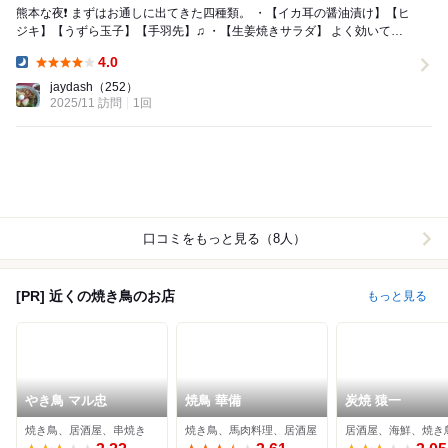
熊本な夜❗ まずはお通しに出てきた四種類。 ・【イカ耳の醤油漬け】【ヒ
ジキ】【うずら玉子】【手羽先】♫ ・【生姜焼きサラダ】 よく効いてい
る生姜がたまらない♫ ・【だし巻...
4.0
Dinner:
jaydash
（252）
2025/11 訪問
1回
口コミをもっと見る（8人）
[PR] 近くの焼き鳥のお店
もっと見る
やき鳥 マル忠
焼鳥 華備
炭焼 猿一
焼き鳥、居酒屋、串焼き
焼き鳥、馬肉料理、居酒屋
居酒屋、海鮮、焼き