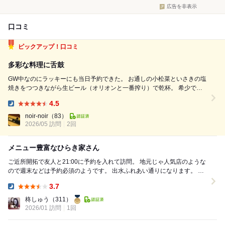
広告を非表示
口コミ
ピックアップ！口コミ
多彩な料理に舌鼓
GW中なのにラッキーにも当日予約できた。 お通しの小松菜といさきの塩
焼きをつつきながら生ビール（オリオンと一番搾り）で乾杯。 希少でこ
の店では高価な部類の馬タン刺しは量は少なめだが、甘みがあって実に旨
4.5
い。甘い醤油と生姜が良く合う。馬のタンは軽く炙ってレモンと塩で食べ
Dinner:
ても美味しいのだが生には生の良...
noir-noir
（83）
2026/05 訪問
2回
メニュー豊富なひらき家さん
ご近所開拓で友人と21:00に予約を入れて訪問。 地元じゃ人気店のような
ので週末などは予約必須のようです。 出水ふれあい通りになります。 専
用駐車場は無し。 遅い時間な...
3.7
Dinner:
柊しゅう
（311）
2026/01 訪問
1回