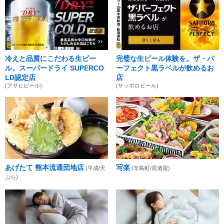
冷えと品質にこだわる生ビー
完璧な生ビール体験を。ザ・パ
ル。スーパードライ SUPERCO
ーフェクト黒ラベルが飲めるお
LD認定店
店
(アサヒビール)
(サッポロビール)
あげたて 熊本流通団地店
写楽
(平成/天
(辛島町/居酒屋)
ぷら)