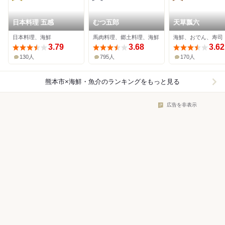
日本料理 五感
むつ五郎
天草瓢六
日本料理、海鮮
馬肉料理、郷土料理、海鮮
海鮮、おでん、寿司
3.79
3.68
3.62
130人
795人
170人
熊本市×海鮮・魚介
のランキングをもっと見る
広告を非表示