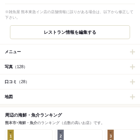
※雑魚屋 熊本東急イン店の店舗情報に誤りがある場合は、以下から修正して
下さい。
レストラン情報を編集する
メニュー
写真
（128）
口コミ
（28）
地図
周辺の海鮮・魚介ランキング
熊本市
×
海鮮・魚介
のランキング（点数の高いお店）です。
1
2
3