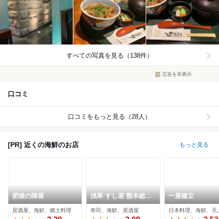
すべての写真を見る（138件）
広告を非表示
口コミ
口コミをもっと見る（28人）
[PR] 近くの海鮮のお店
もっと見る
肥後の陣屋
浅草 すし若 熊本総本
一座建立
店
居酒屋、海鮮、郷土料理
寿司、海鮮、居酒屋
日本料理、海鮮、天