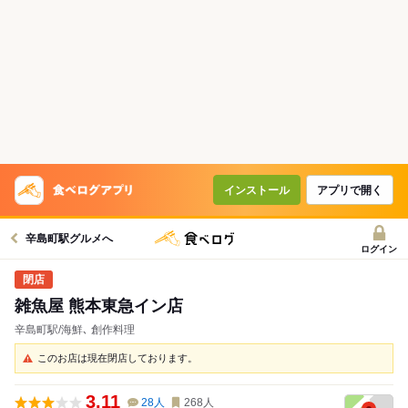
インストール
アプリで開く
辛島町駅グルメへ
ログイン
雑魚屋 熊本東急イン店
辛島町駅/海鮮､ 創作料理
このお店は現在閉店しております。
3.11
28
人
268
人