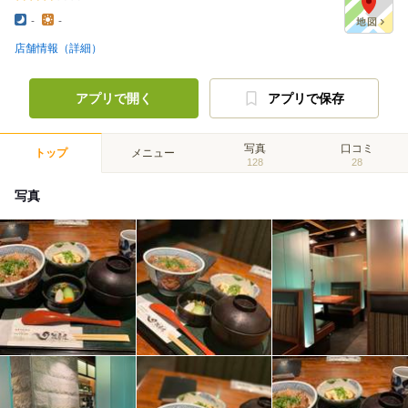
-
-
店舗情報（詳細）
アプリで開く
アプリで保存
写真
口コミ
トップ
メニュー
128
28
写真