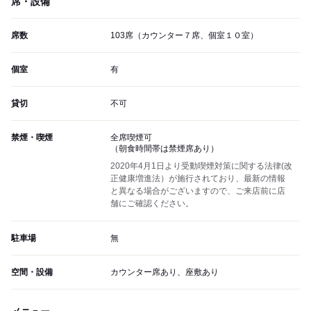
席・設備
席数
103席（カウンター７席、個室１０室）
個室
有
貸切
不可
禁煙・喫煙
全席喫煙可
（朝食時間帯は禁煙席あり）
2020年4月1日より受動喫煙対策に関する法律(改
正健康増進法）が施行されており、最新の情報
と異なる場合がございますので、ご来店前に店
舗にご確認ください。
駐車場
無
空間・設備
カウンター席あり、座敷あり