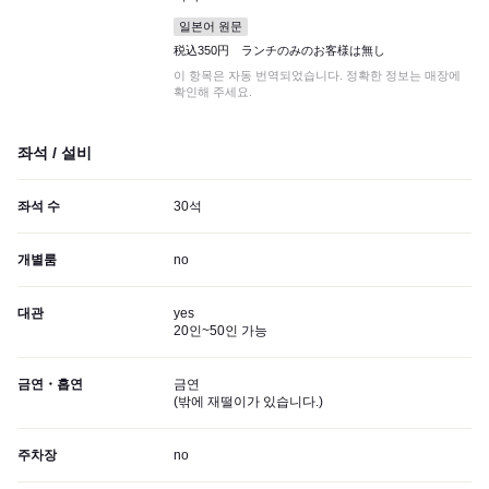
일본어 원문
税込350円 ランチのみのお客様は無し
이 항목은 자동 번역되었습니다. 정확한 정보는 매장에
확인해 주세요.
좌석 / 설비
좌석 수
30석
개별룸
no
대관
yes
20인~50인 가능
금연・흡연
금연
(
밖에 재떨이가 있습니다.
)
주차장
no