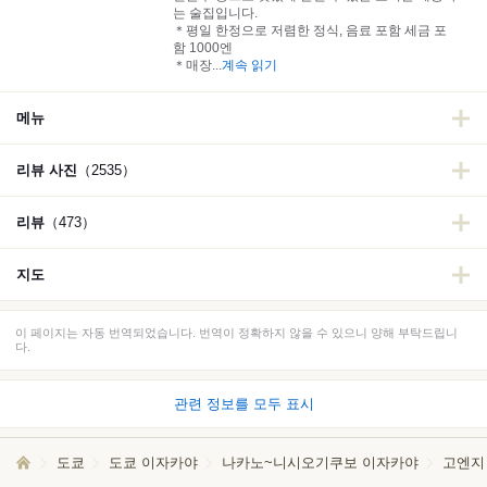
는 술집입니다.
＊평일 한정으로 저렴한 정식, 음료 포함 세금 포
함 1000엔
＊매장
...
계속 읽기
메뉴
리뷰 사진
（2535）
리뷰
（473）
지도
이 페이지는 자동 번역되었습니다. 번역이 정확하지 않을 수 있으니 양해 부탁드립니
다.
관련 정보를 모두 표시
도쿄
도쿄 이자카야
나카노~니시오기쿠보 이자카야
고엔지