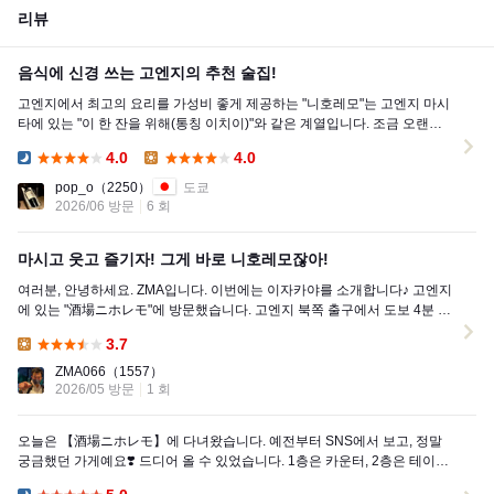
리뷰
음식에 신경 쓰는 고엔지의 추천 술집!
고엔지에서 최고의 요리를 가성비 좋게 제공하는 "니호레모"는 고엔지 마시
타에 있는 "이 한 잔을 위해(통칭 이치이)"와 같은 계열입니다. 조금 오랜만
에 방문했지만...
4.0
4.0
Dinner:
Lunch:
pop_o
（2250）
도쿄
2026/06 방문
6 회
마시고 웃고 즐기자! 그게 바로 니호레모잖아!
여러분, 안녕하세요. ZMA입니다. 이번에는 이자카야를 소개합니다♪ 고엔지
에 있는 "酒場ニホレモ"에 방문했습니다. 고엔지 북쪽 출구에서 도보 4분 거
리에 위치한 ...
3.7
Lunch:
ZMA066
（1557）
2026/05 방문
1 회
오늘은 【酒場ニホレモ】에 다녀왔습니다. 예전부터 SNS에서 보고, 정말
궁금했던 가게예요❣️ 드디어 올 수 있었습니다. 1층은 카운터, 2층은 테이블
자리였습니다...