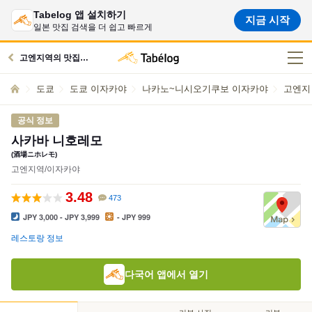
Tabelog 앱 설치하기
지금 시작
일본 맛집 검색을 더 쉽고 빠르게
고엔지역의 맛집으로
도쿄
도쿄 이자카야
나카노~니시오기쿠보 이자카야
고엔지
공식 정보
사카바 니호레모
(酒場ニホレモ)
고엔지역/이자카야
3.48
473
JPY 3,000 - JPY 3,999
- JPY 999
레스토랑 정보
다국어 앱에서 열기