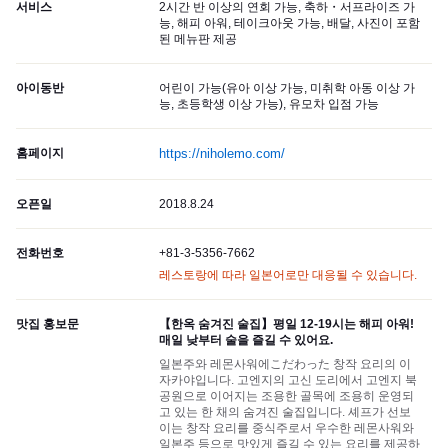
서비스
2시간 반 이상의 연회 가능, 축하・서프라이즈 가
능, 해피 아워, 테이크아웃 가능, 배달, 사진이 포함
된 메뉴판 제공
아이동반
어린이 가능(유아 이상 가능, 미취학 아동 이상 가
능, 초등학생 이상 가능), 유모차 입점 가능
홈페이지
https://niholemo.com/
오픈일
2018.8.24
전화번호
+81-3-5356-7662
레스토랑에 따라 일본어로만 대응될 수 있습니다.
맛집 홍보문
【한옥 숨겨진 술집】평일 12-19시는 해피 아워!
매일 낮부터 술을 즐길 수 있어요.
일본주와 레몬사워에こだわった 창작 요리의 이
자카야입니다. 고엔지의 고신 도리에서 고엔지 북
공원으로 이어지는 조용한 골목에 조용히 운영되
고 있는 한 채의 숨겨진 술집입니다. 셰프가 선보
이는 창작 요리를 중식주로서 우수한 레몬사워와
일본주 등으로 맛있게 즐길 수 있는 요리를 제공하