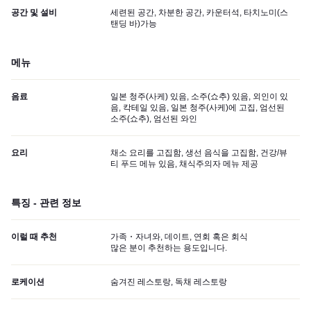
공간 및 설비
세련된 공간, 차분한 공간, 카운터석, 타치노미(스
탠딩 바)가능
메뉴
음료
일본 청주(사케) 있음, 소주(쇼추) 있음, 외인이 있
음, 칵테일 있음, 일본 청주(사케)에 고집, 엄선된
소주(쇼추), 엄선된 와인
요리
채소 요리를 고집함, 생선 음식을 고집함, 건강/뷰
티 푸드 메뉴 있음, 채식주의자 메뉴 제공
특징 - 관련 정보
이럴 때 추천
가족・자녀와, 데이트, 연회 혹은 회식
많은 분이 추천하는 용도입니다.
로케이션
숨겨진 레스토랑, 독채 레스토랑