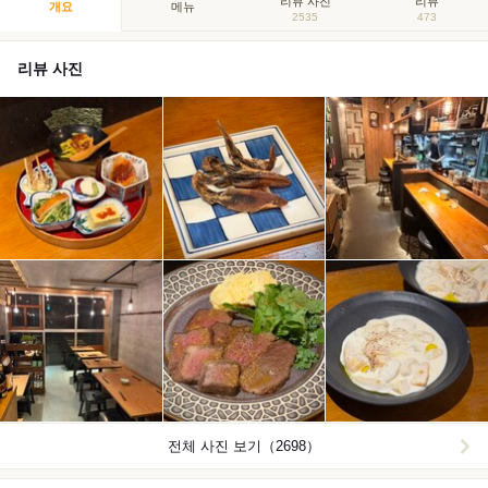
리뷰 사진
리뷰
개요
메뉴
2535
473
리뷰 사진
전체 사진 보기（2698）