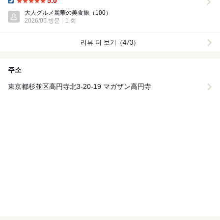
5.0
Dinner:
大人グルメ麗華の美食旅
（100）
2026/05 방문
1 회
리뷰 더 보기（473）
주소
東京都杉並区高円寺北3-20-19 マガザン高円寺