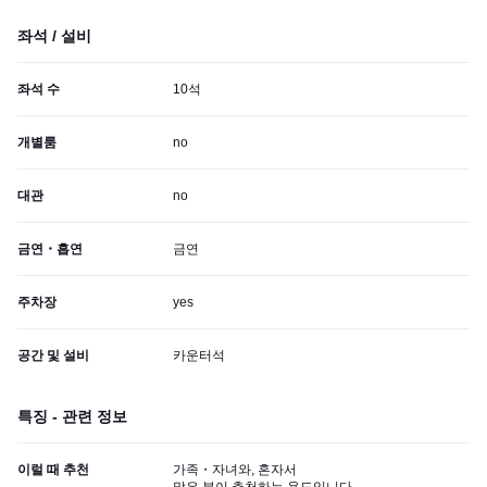
좌석 / 설비
좌석 수
10석
개별룸
no
대관
no
금연・흡연
금연
주차장
yes
공간 및 설비
카운터석
특징 - 관련 정보
이럴 때 추천
가족・자녀와, 혼자서