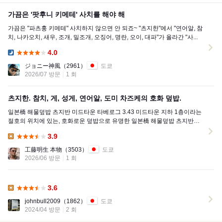
가끔은 '팟후니 키메테' 사치를 해야 해
가끔은 "파츠훙 키메테" 사치하지 않으면 안 되죠~ "츠지한"에서 "연어알, 참
치, 나카오치, 새우, 조개, 밀조개, 오징어, 명란, 오이, 대파"가 올라간 "사...
4.0
Dinner:
ジョニー神風
（2961）
도쿄
2026/07 방문
1 회
츠지한. 참치, 게, 성게, 연어알, 도미 차즈케의 호화 덮밥.
일본橋 해물덮밥 츠지반 미드타운 타베로그 3.43 미드타운 지하 1층이라는
절호의 위치에 있는, 호화로운 덮밥으로 유명한 일본橋 해물덮밥 츠지반에
가보았습니다. ...
3.9
Lunch:
工藤明生 本物
（3503）
도쿄
2026/06 방문
1 회
3.6
Lunch:
johnbull2009
（1862）
도쿄
2024/04 방문
2 회