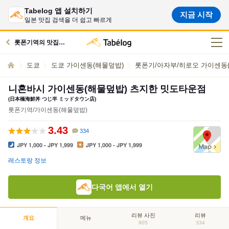
Tabelog 앱 설치하기
지금 시작
일본 맛집 검색을 더 쉽고 빠르게
롯폰기역의 맛집으로
도쿄
도쿄 가이센동(해물덮밥)
롯폰기/아자부/히로오 가이센동
니혼바시 가이센동(해물덮밥) 츠지한 밋도타운점
(日本橋海鮮丼 つじ半 ミッドタウン店)
롯폰기역/가이센동(해물덮밥)
3.43
334
JPY 1,000 - JPY 1,999
JPY 1,000 - JPY 1,999
레스토랑 정보
다국어 앱에서 열기
리뷰 사진
리뷰
개요
메뉴
905
334