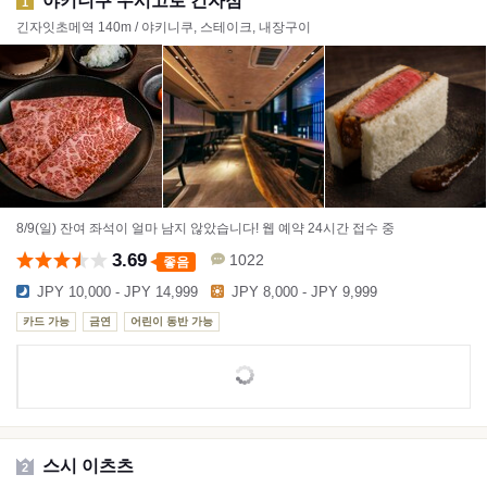
야키니쿠 우시고로 긴자점
1
긴자잇초메역 140m / 야키니쿠, 스테이크, 내장구이
8/9(일) 잔여 좌석이 얼마 남지 않았습니다! 웹 예약 24시간 접수 중
3.69
1022
좋음
JPY 10,000 - JPY 14,999
JPY 8,000 - JPY 9,999
카드 가능
금연
어린이 동반 가능
스시 이츠츠
2