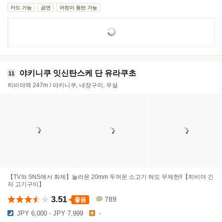
카드 가능
금연
어린이 동반 가능
야키니쿠 잇신탄스케 단 유라쿠초
11
히비야역 247m / 야키니쿠, 내장구이, 우설
【TV와 SNS에서 화제】놀라운 20mm 두꺼운 소고기 혀도 무제한!!【히비야 긴
자 고기구이】
3.51
789
좋음
JPY 6,000 - JPY 7,999
-