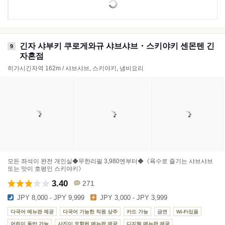
긴자 샤부키 쿠로게와규 샤브샤브・스키야키 센몬텐 긴
9
자혼점
히가시긴자역 162m / 샤브샤브, 스키야키, 냄비요리
모든 좌석이 완전 개인실◆무한리필 3,980엔부터◆《육수로 즐기는 샤브샤브
또는 맛이 호평인 스키야키》
3.40
271
JPY 8,000 - JPY 9,999
JPY 3,000 - JPY 3,999
다국어 메뉴판 제공
다국어 가능한 직원 상주
카드 가능
금연
Wi-Fi있음
어린이 동반 가능
사진이 포함된 메뉴판 제공
디지털 메뉴판 제공