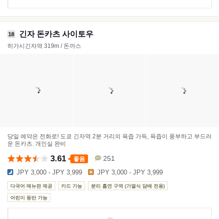
긴자 돈카츠 사이토우
18
히가시긴자역 319m / 돈까스
당일 예약은 전화로! 도쿄 긴자역 2분 거리의 육즙 가득, 육즙이 풍부하고 부드러
운 돈카츠. 개인실 완비
3.61
251
좋음
JPY 3,000 - JPY 3,999
JPY 3,000 - JPY 3,999
다국어 메뉴판 제공
카드 가능
분리 흡연 구역 (가열식 담배 전용)
어린이 동반 가능