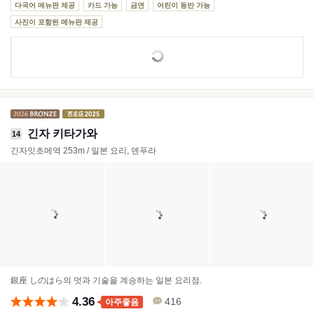
다국어 메뉴판 제공
카드 가능
금연
어린이 동반 가능
사진이 포함된 메뉴판 제공
긴자 키타가와
14
긴자잇초메역 253m / 일본 요리, 덴푸라
銀座 しのはら의 멋과 기술을 계승하는 일본 요리점.
4.36
416
아주좋음