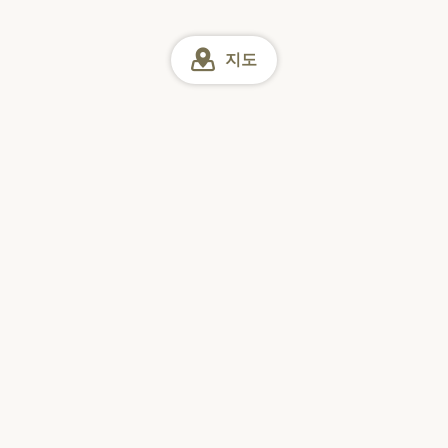
지도
도쿄
도쿄 점심
긴자/신바시/유라쿠초 점심
인터넷 예약
일
월
화
수
목
금
토
일본을 방문하는
해외 여행객이 가장 많이
다운로드한 맛집 앱 1위*
현지 레스토랑 90만 곳 이상 소개