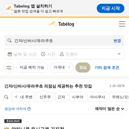
Tabelog 앱 설치하기
지금 시작
일본 맛집 검색을 더 쉽고 빠르게
변경
긴자/신바시/유라쿠초
날짜 및 시간
시간
인원수
지금 예약 가능
가격대
점심
기타 검색 조건
긴자/신바시/유라쿠초
의
점심
제공하는 추천
맛집
1-20 /2878
내 주변
신주쿠
긴자
시부야
아사쿠사
우에노/오
예약이 많은 순
평점에 대하여