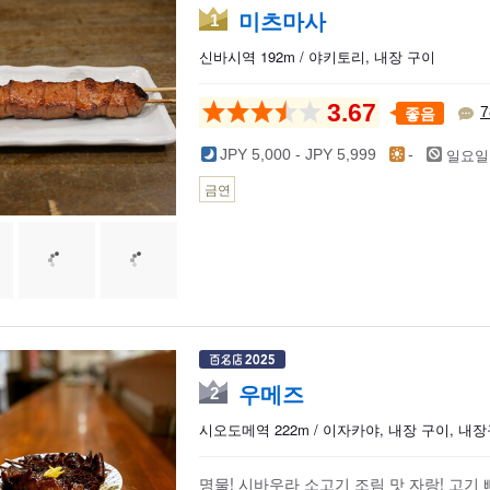
미츠마사
1
신바시역 192m / 야키토리, 내장 구이
3.67
좋음
7
일요일
JPY 5,000 - JPY 5,999
-
금연
우메즈
2
시오도메역 222m / 이자카야, 내장 구이, 내
명물! 시바우라 소고기 조림 맛 자랑! 고기 