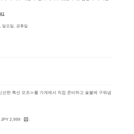
41
, 일요일, 공휴일
≪신선한 특선 모츠≫를 가게에서 직접 준비하고 숯불에 구워냅
-
 JPY 2,999