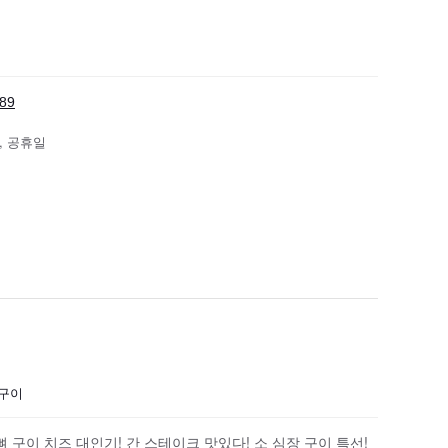
89
, 공휴일
장구이
뼈 구이 치즈 대인기! 간 스테이크 맛있다! 소 심장 구이 특선!