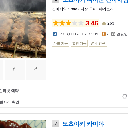
신바시역 178m / 내장 구이, 야키토리
3.46
263
일요일
JPY 3,000 - JPY 3,999
-
카드 가능
흡연 가능
Wi-Fi있음
인터넷 예약
빈자리 확인
모츠야키 카미야
7