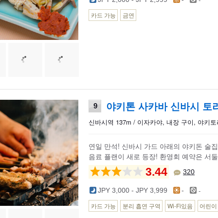
카드 가능
금연
야키톤 사카바 신바시 토
9
신바시역 137m / 이자카야, 내장 구이, 야키
연일 만석! 신바시 가드 아래의 야키돈 술집 
음료 플랜이 새로 등장! 환영회 예약은 서둘
3.44
320
-
JPY 3,000 - JPY 3,999
-
카드 가능
분리 흡연 구역
Wi-Fi있음
어린이