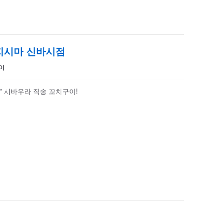
지시마 신바시점
구이
" 시바우라 직송 꼬치구이!
점