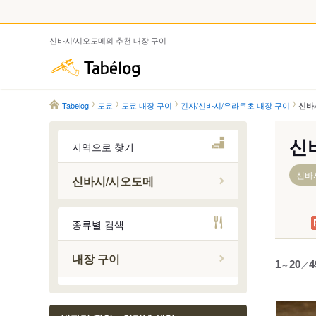
신바시/시오도메의 추천 내장 구이
Tabelog
Tabelog
도쿄
도쿄 내장 구이
긴자/신바시/유라쿠초 내장 구이
신바
신
지역으로 찾기
신바
신바시/시오도메
신바시역
종류별 검색
우치사이
내장 구이
시오도메
1
～
20
／
4