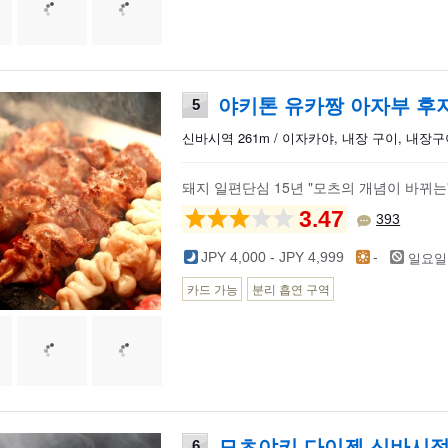
야키톤 유카짱 아자부 후
5
신바시역 261m / 이자카야, 내장 구이, 내장
돼지 일편단심 15년 "모츠의 개념이 바뀌는
3.47
393
일요일
JPY 4,000 - JPY 4,999
-
카드 가능
분리 흡연 구역
모츠야키 다이젠 신바시
6