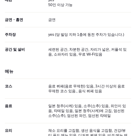
대관
yes
50인 이상 가능
금연・흡연
금연
주차장
yes (
당 빌딩 지하 1층에 동전 주차가 있습니다.
)
공간 및 설비
세련된 공간, 차분한 공간, 자리가 넓은, 커플석 있
음, 소파자리 있음, 무료 Wi-Fi있음
메뉴
코스
음료 뷔페(음료 무제한) 있음, 3시간 이상의 음료
무제한 코스 있음., 음식 뷔페 있음
음료
일본 청주(사케) 있음, 소주(쇼추) 있음, 외인이 있
음, 칵테일 있음, 일본 청주(사케)에 고집, 엄선된
소주(쇼추), 엄선된 와인, 엄선된 칵테일
요리
채소 요리를 고집함, 생선 음식을 고집함, 건강/뷰
티 푸드 메뉴 있음, 디저트 뷔페 있음, 비건 메뉴 제