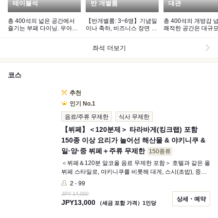
테이블석
반 개별룸
대관
총 400석의 넓은 공간에서
【반개별룸: 3~6명】기념일
총 400석의 개방감 
즐기는 부페 다이닝. 우아한
이나 축하, 비즈니스 장면 등
쾌적한 공간은 대규모
공간에서 마음이 편안해지는
특별한 상황에 최적입니다.
나 결혼식 2차 모임에
시간을 보내세요.
입니다.
좌석 더보기
코스
추천
인기 No.1
음료/주류 무제한
식사 무제한
【뷔페】＜120분제＞ 타라바게(킹크랩) 포함
150종 이상 요리가 늘어선 해산물 & 야키니쿠 &
일·양·중 뷔페＋주류 무제한
150종류
＜뷔페＆120분 알코올 음료 무제한 포함＞ 호텔과 같은 올
뷔페 스타일로, 야키니쿠를 비롯해 대게, 스시(초밥), 중화
요리, 일식, 디저트 등 장르를 가리지 않는 150종 이상의 요
2 - 99
리를 마음껏 즐기실 수 있습니다. 긴자 핫포의 추천 메뉴는
JPY 14,000
셰프가 눈앞에서 만들어 드리는 스시와 갓 조리된 따끈따
상세・예약
JPY
13,000
（세금 포함 가격）1인당
끈한 요리들입니다. 현장감 넘치는 라이브 키친에서 셰프
가 정성을 다해 제공하는 뷔페는 오감으로도 즐기실 수 있