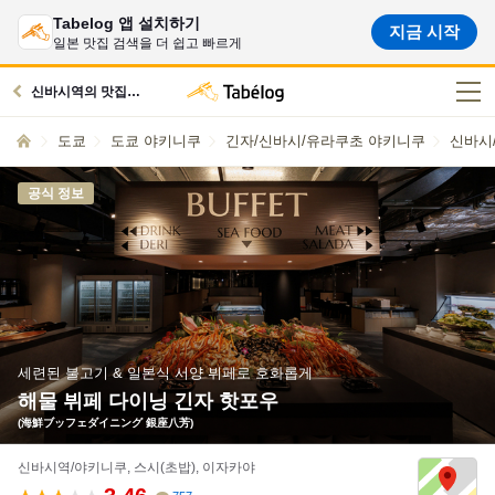
Tabelog 앱 설치하기
지금 시작
일본 맛집 검색을 더 쉽고 빠르게
신바시역의 맛집으로
도쿄
도쿄 야키니쿠
긴자/신바시/유라쿠초 야키니쿠
신바시
공식 정보
세련된 불고기 & 일본식 서양 뷔페로 호화롭게
해물 뷔페 다이닝 긴자 핫포우
(海鮮ブッフェダイニング 銀座八芳)
신바시역/야키니쿠, 스시(초밥), 이자카야