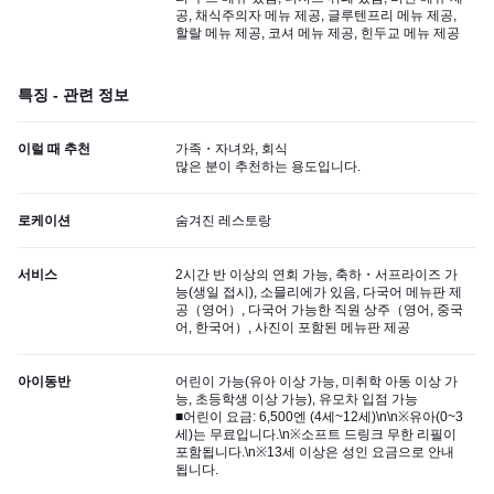
공, 채식주의자 메뉴 제공, 글루텐프리 메뉴 제공,
할랄 메뉴 제공, 코셔 메뉴 제공, 힌두교 메뉴 제공
특징 - 관련 정보
이럴 때 추천
가족・자녀와, 회식
많은 분이 추천하는 용도입니다.
로케이션
숨겨진 레스토랑
서비스
2시간 반 이상의 연회 가능, 축하・서프라이즈 가
능(생일 접시), 소믈리에가 있음, 다국어 메뉴판 제
공（영어）, 다국어 가능한 직원 상주（영어, 중국
어, 한국어）, 사진이 포함된 메뉴판 제공
아이동반
어린이 가능(유아 이상 가능, 미취학 아동 이상 가
능, 초등학생 이상 가능), 유모차 입점 가능
■어린이 요금: 6,500엔 (4세~12세)\n\n※유아(0~3
세)는 무료입니다.\n※소프트 드링크 무한 리필이
포함됩니다.\n※13세 이상은 성인 요금으로 안내
됩니다.