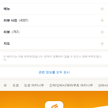
메뉴
리뷰 사진
（4337）
리뷰
（757）
지도
이 페이지는 자동 번역되었습니다. 번역이 정확하지 않을 수 있으니 양해 부탁드립니
다.
관련 정보를 모두 표시
도쿄
도쿄 야키니쿠
긴자/신바시/유라쿠초 야키니쿠
신바시