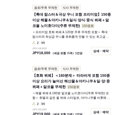
음이 틀림없습니다. 일식과 양식을 조화시킨 고급스러운
음료/주류 무제한
식사 무제한
공간이 소중한 시간을 더욱 특별하게 연출합니다.
【특대 랍스터＆극상 우니 포함 프리미엄】150종
이상 해물＆야키니쿠＆일식·양식·중식 뷔페＋알
코올 노미호다이(주류 무제한)
150종류
＜프리미엄 호화 뷔페 & 120분 주류 무제한 포함＞ 특대
랍스터와 최상급 우니를 호화롭게 맛볼 수 있는 최고급 프
리미엄 코스입니다. 더불어 숙련된 장인이 빚는 에도마에
2 - 99
스시(초밥), 홋카이도 직송 타라바게, 갓 튀긴 덴푸라(튀
JPY 19,500
김), 고소한 하마야키(해산물 구이), 엄선한 야키니쿠, 정통
상세・예약
JPY
18,000
（세금 포함 가격）1인당
중화요리, 화려한 디저트까지 150종을 넘는 미식을 마음껏
즐기실 수 있습니다. 세련된 공간에서 훌륭한 술과 함께하
는 행복한 시간을 여유롭게 만끽해 보시기 바랍니다.
음료/주류 무제한
식사 무제한
【호화 뷔페】＜180분제＞ 타라바게 포함 150종
이상 요리가 늘어선 해산물＆야키니쿠＆일·양·중
뷔페＋알코올 무제한
150종류
＜해물 뷔페 & 180분 알코올 노미호다이(주류 무제한) 포
함＞ 호텔과 같은 올 뷔페 스타일로, 야키니쿠를 비롯해 게,
스시(초밥), 중식, 일식, 디저트 등 장르에 얽매이지 않는
2 - 99
150종 이상 요리를 마음껏 즐기실 수 있습니다. 銀座八芳
JPY 20,000
의 추천은 셰프가 눈앞에서 직접 만들어 드리는 스시(초밥)
상세・예약
JPY
19,000
（세금 포함 가격）1인당