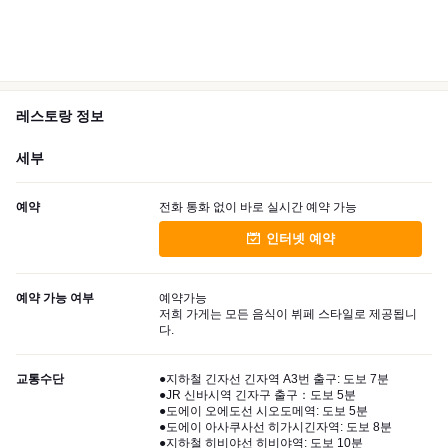
레스토랑 정보
세부
예약
전화 통화 없이 바로 실시간 예약 가능
인터넷 예약
예약 가능 여부
예약가능
저희 가게는 모든 음식이 뷔페 스타일로 제공됩니
다.
교통수단
●지하철 긴자선 긴자역 A3번 출구: 도보 7분
●JR 신바시역 긴자구 출구：도보 5분
●도에이 오에도선 시오도메역: 도보 5분
●도에이 아사쿠사선 히가시긴자역: 도보 8분
●지하철 히비야선 히비야역: 도보 10분