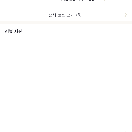
와 갓 조리된 따끈따끈한 요리들입니다。 현장감 넘치는
라이브 키친에서 셰프가 정성을 다해 제공하는 뷔페는 오
감으로도 즐기실 수 있습니다. 일식과 양식이 조화를 이룬
전체 코스 보기（3）
고급스러운 공간이 고객님의 소중한 시간을 연출합니다。
※11:30～16:00 한정 플랜입니다。
리뷰 사진