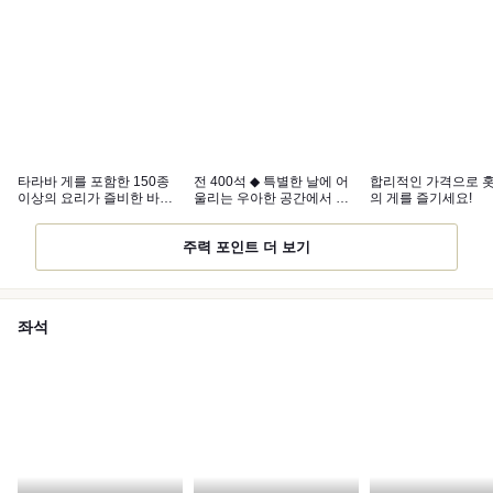
타라바 게를 포함한 150종
전 400석 ◆ 특별한 날에 어
합리적인 가격으로 
이상의 요리가 즐비한 바베
울리는 우아한 공간에서 마
의 게를 즐기세요!
큐 & 일식 양식 중식 뷔페
음이 편안해지는 시간
주력 포인트 더 보기
좌석