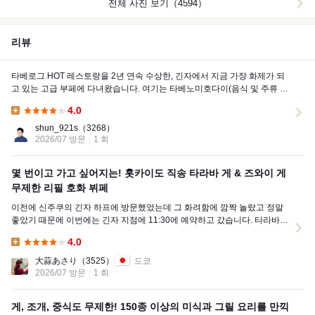
전체 사진 보기（4594）
리뷰
타베로그 HOT 레스토랑을 2년 연속 수상한, 긴자에서 지금 가장 화제가 되
고 있는 고급 부페에 다녀왔습니다. 여기는 타베노미호다이(음식 및 주류 무
제한)가 1인...
4.0
Lunch:
shun_921s
（3268）
2026/07 방문
1 회
몇 번이고 가고 싶어지는! 홋카이도 직송 타라바 게 & 즈와이 게
무제한 리필 호화 뷔페
이전에 신주쿠의 긴자 하프에 방문했었는데 그 화려함에 깜짝 놀랐고 정말
좋았기 때문에 이번에는 긴자 지점에 11:30에 예약하고 갔습니다. 타라바
게와 즈와이 게...
4.0
Lunch:
大蒜あさり
（3525）
도쿄
2026/07 방문
1 회
게, 조개, 중식도 무제한! 150종 이상의 미식과 그릴 요리를 만끽