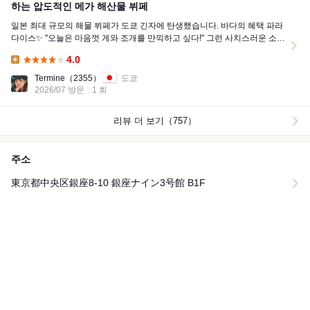
하는 압도적인 메가 해산물 뷔페
일본 최대 규모의 해물 뷔페가 도쿄 긴자에 탄생했습니다. 바다의 혜택 파라
다이스✨ "오늘은 마음껏 게와 조개를 만끽하고 싶다!" 그런 사치스러운 소원
을 이뤄주는 ...
4.0
Lunch:
Termine
（2355）
도쿄
2026/07 방문
1 회
리뷰 더 보기（757）
주소
東京都中央区銀座8-10 銀座ナイン3号館 B1F