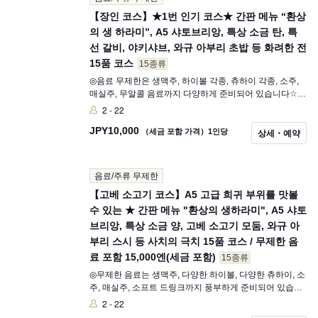
【장인 코스】★1번 인기 코스★ 간판 메뉴 “환상
의 생 하라미”, A5 샤토브리앙, 특상 소금 탄, 특
선 갈비, 야키샤브, 와규 아부리 초밥 등 화려한 전
15품 코스
15종류
◎음료 무제한은 생맥주, 하이볼 각종, 츄하이 각종, 소주,
매실주, 무알콜 음료까지 다양하게 준비되어 있습니다☆
하이볼에 사용하는 위스키는 카쿠 하이볼입니다!! ➕2,000
2 - 22
엔(세금 포함)으로 닷사이(단품 1,900엔)를 포함한 프리미
JPY
10,000
엄 일본주 무제한 추가 가능합니다
（세금 포함 가격）1인당
상세・예약
음료/주류 무제한
【고베 소고기 코스】A5 고급 희귀 부위를 맛볼
수 있는 ★ 간판 메뉴 "환상의 생하라미", A5 샤토
브리앙, 특상 소금 양, 고베 소고기 모둠, 와규 아
부리 스시 등 사치의 극치 15품 코스 / 무제한 음
료 포함 15,000엔(세금 포함)
15종류
◎무제한 음료는 생맥주, 다양한 하이볼, 다양한 츄하이, 소
주, 매실주, 소프트 드링크까지 풍부하게 준비되어 있습니
다☆ 하이볼의 위스키는 카쿠 하이볼입니다!!
2 - 22