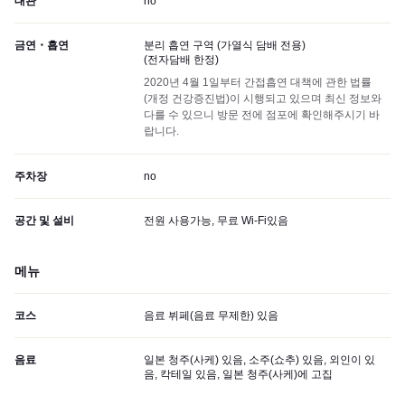
대관
no
금연・흡연
분리 흡연 구역 (가열식 담배 전용)
(
전자담배 한정
)
2020년 4월 1일부터 간접흡연 대책에 관한 법률
(개정 건강증진법)이 시행되고 있으며 최신 정보와
다를 수 있으니 방문 전에 점포에 확인해주시기 바
랍니다.
주차장
no
공간 및 설비
전원 사용가능, 무료 Wi-Fi있음
메뉴
코스
음료 뷔페(음료 무제한) 있음
음료
일본 청주(사케) 있음, 소주(쇼추) 있음, 외인이 있
음, 칵테일 있음, 일본 청주(사케)에 고집