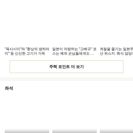
"육사시미"와 "환상의 생하라
일본이 자랑하는 "고베규" 코
계절을 즐기는 일본주
미" 등 신선한 고기가 가득
스는 해외 손님들에게도 인
산 위스키. 회식 담당
기 만점◎
확인 음료 무제한 제공
주력 포인트 더 보기
좌석