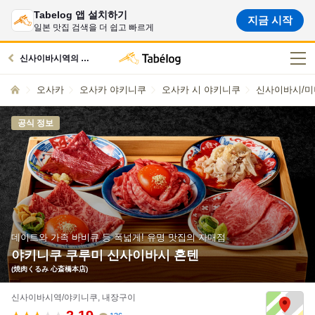
Tabelog 앱 설치하기
지금 시작
일본 맛집 검색을 더 쉽고 빠르게
신사이바시역의 맛집으로
오사카
오사카 야키니쿠
오사카 시 야키니쿠
신사이바시/미
공식 정보
데이트와 가족 바비큐 등 폭넓게! 유명 맛집의 자매점
야키니쿠 쿠루미 신사이바시 혼텐
(焼肉くるみ 心斎橋本店)
신사이바시역/야키니쿠, 내장구이