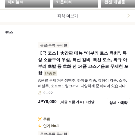
테이블석
카운터석
완전 개별룸
좌석 더보기
코스
음료/주류 무제한
【극 코스】★간판 메뉴 “아부리 로스 육회”, 특
상 소금구이 우설, 특선 갈비, 특선 로스, 와규 아
부리 초밥 등 호화 전 14품 코스／음료 무제한 포
함
14종류
◎음료 무제한은 생맥주, 하이볼 각종, 츄하이 각종, 소주,
매실주, 소프트드링크까지 다양하게 준비되어 있습니다☆
하이볼에 사용하는 위스키는 카쿠 하이볼입니다!! ➕2000
2 - 22
엔(세금 포함)으로 닷사이(단품 1,900엔)를 포함한 프리미
JPY
8,000
엄 일본술 무제한을 이용하실 수 있습니다.
（세금 포함 가격）1인당
상세・예약
추천
인기 No.1
음료/주류 무제한