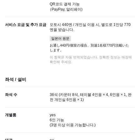
QR코드 결제 가능
（PayPay, 알리페이)
서비스 요금 및 추가 요금
오토시 440엔 / 개인실 이용 시, 별도로 1인당 770
엔을 받습니다.
일본어 원문
お通し440円/個室の場合、別途1名様770円頂戴いた
します。
이 항목은 자동 번역되었습니다. 정확한 정보는 매장에
확인해 주세요.
좌석 / 설비
좌석 수
36석 (카운터 8석, 테이블 4인용 × 4, 6인용 × 1, 완
전 개인실 6인용 × 1)
개별룸
yes
6인 가능
(
3명 이상 이용 가능합니다.
)