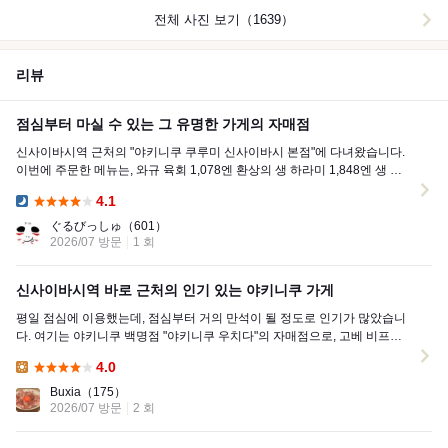
전체 사진 보기（1639）
리뷰
점심부터 마실 수 있는 그 유명한 가게의 자매점
신사이바시역 근처의 "야키니쿠 쿠루미 신사이바시 본점"에 다녀왔습니다.
이번에 주문한 메뉴는, 와규 육회 1,078엔 환상의 생 하라미 1,848엔 생 센
마이 9...
4.1
Dinner:
ぐるびっしゅ
（601）
2026/07 방문
1 회
신사이바시역 바로 근처의 인기 있는 야키니쿠 가게
평일 점심에 이용했는데, 점심부터 거의 만석이 될 정도로 인기가 많았습니
다. 여기는 야키니쿠 백명점 "야키니쿠 우치다"의 자매점으로, 고베 비프도
취급하는 야키니...
4.0
Lunch:
Buxia
（175）
2026/07 방문
2 회