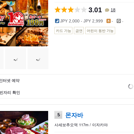
3.01
18
-
JPY 2,000 - JPY 2,999
-
카드 가능
금연
어린이 동반 가능
인터넷 예약
빈자리 확인
몬자바
5
사세보추오역 117m / 이자카야