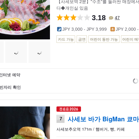
【사세보역 2분】"수조"를 둘러싼 매장에서
다◆개인실 있음
3.18
47
JPY 3,000 - JPY 3,999
JPY 2,000 -
카드 가능
금연
어린이 동반 가능
어린이 메
인터넷 예약
빈자리 확인
사세보 바가 BigMan 쿄
7
사세보추오역 171m / 햄버거, 빵, 카페