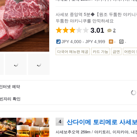
사세보 중앙역 5분◆【원조 두툼한 야키니
두툼한 야키니쿠를 만끽하세요
3.01
2
-
JPY 4,000 - JPY 4,999
-
다국어 메뉴판 제공
카드 가능
금연
어린이 
인터넷 예약
빈자리 확인
산다이메 토리메로 사세
4
사세보추오역 259m / 야키토리, 이자카야, 