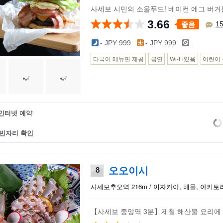
사세보 시민의 소울푸드! 베이컨 에그 버거
3.66
좋음
1
-
- JPY 999
- JPY 999
다국어 메뉴판 제공
금연
Wi-Fi있음
어린이 
인터넷 예약
빈자리 확인
오오이시
8
사세보추오역 216m / 이자카야, 해물, 야키토
【사세보 중앙역 3분】제철 해산물 요리에