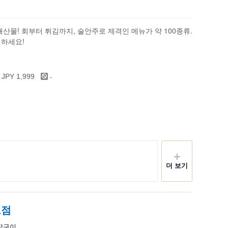
산물! 회부터 튀김까지, 술안주로 제격인 메뉴가 약 100종류.
하세요!
-
 JPY 1,999
더 보기
보점
내장구이