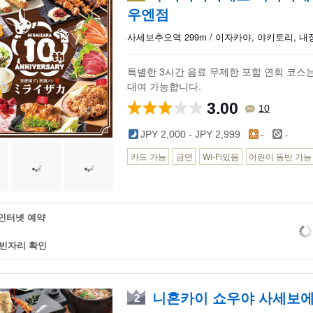
우엔점
키역
나카자토역
사세보추오역
가이제역
사세보추오역 299m / 이자카야, 야키토리, 
특별한 3시간 음료 무제한 포함 연회 코스는
대여 가능합니다.
3.00
10
-
JPY 2,000 - JPY 2,999
-
카드 가능
금연
Wi-Fi있음
어린이 동반 가능
인터넷 예약
빈자리 확인
니혼카이 쇼우야 사세보
2