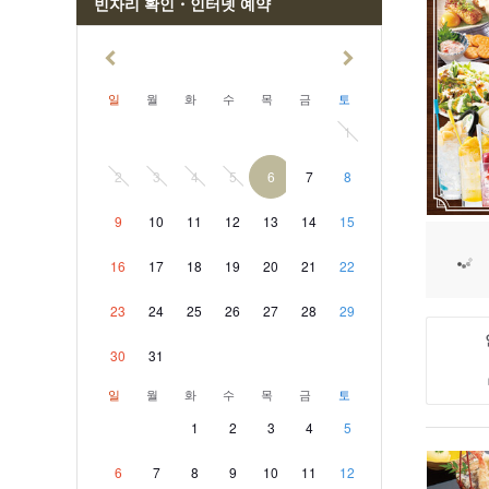
빈자리 확인・인터넷 예약
하에노사
요시이역
일
월
화
수
목
금
토
1
2
3
4
5
6
7
8
9
10
11
12
13
14
15
16
17
18
19
20
21
22
23
24
25
26
27
28
29
30
31
일
월
화
수
목
금
토
1
2
3
4
5
6
7
8
9
10
11
12