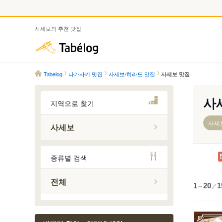
사세보의 추천 맛집
Tabelog
Tabelog
나가사키 맛집
사세보/히라도 맛집
사세보 맛집
사
지역으로 찾기
사세
사세보
미카와치
종류별 검색
하이키역
다이토역
전체
1
～
20
／
1
히우역
사세보역
하우스텐