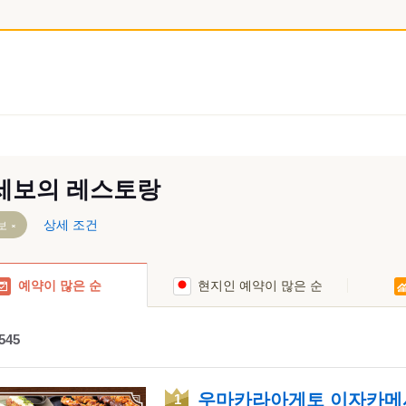
세보의 레스토랑
상세 조건
보
역
마사루역
노나카역
예약이 많은 순
현지인 예약이 많은 순
다나가타역
히다리이시역
아이노우라역
센푸쿠지역
545
다이가쿠역
야마노타역
가미아이노우라역
기타사세보역
우마카라아게토 이자카메
보스역
모토야마역
나카사세보역
1