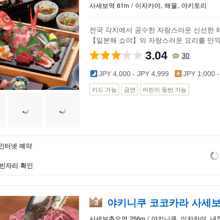
사세보역 61m / 이자카야, 해물, 야키토리
전국 각지에서 공수한 자랑스러운 신선한 해
【일본해 쇼야】의 자랑스러운 요리를 만끽
3.04
30
JPY 4,000 - JPY 4,999
JPY 1,000 -
카드 가능
금연
어린이 동반 가능
인터넷 예약
빈자리 확인
야키니쿠 코코카라 사세
3
사세보추오역 256m / 야키니쿠, 이자카야, 