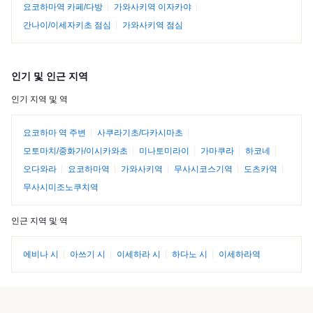
요코하마역 카페/다방
가와사키역 이자카야
간나이/이세자키초 점심
가와사키역 점심
인기 및 인근 지역
인기 지역 및 역
요코하마 역 주변
사쿠라기초/다카시마초
모토마치/중화가/이시카와초
미나토미라이
가마쿠라
하코네
오다와라
요코하마역
가와사키역
무사시코스기역
도츠카역
무사시미조노쿠치역
인근 지역 및 역
에비나 시
아쓰기 시
이세하라 시
하다노 시
이세하라역