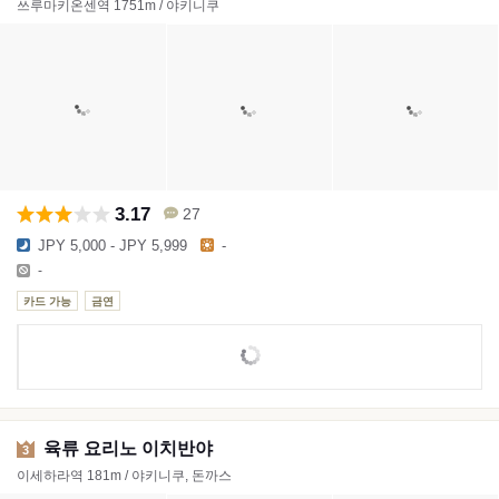
쓰루마키온센역 1751m / 야키니쿠
3.17
27
JPY 5,000 - JPY 5,999
-
-
카드 가능
금연
육류 요리노 이치반야
3
이세하라역 181m / 야키니쿠, 돈까스