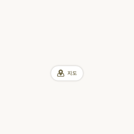
지도
가나가와
가나가와 점심
에비나/아쓰기 주변 점심
이세하라
인터넷 예약
일
월
화
수
목
금
토