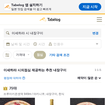
Tabelog 앱 설치하기
지금 시작
일본 맛집 검색을 더 쉽고 빠르게
변경
이세하라 시 내장구이
날짜 및 시간
시간
인원수
가격대
점심
기타 검색 조건
이세하라 시
의
점심
제공하는 추천
내장구이
1-1 /1
예약이 많은 순
평점에 대하여
가야
1
쓰루마키온센역 949m / 야키니쿠, 내장구이, 한식