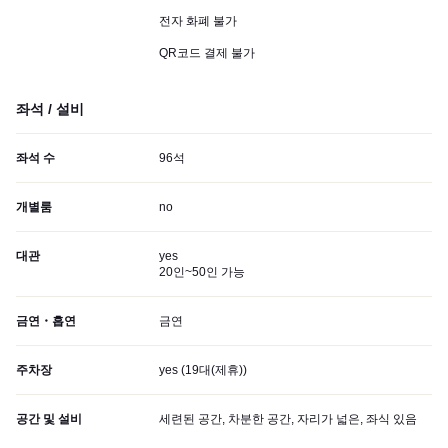
전자 화폐 불가
QR코드 결제 불가
좌석 / 설비
좌석 수
96석
개별룸
no
대관
yes
20인~50인 가능
금연・흡연
금연
주차장
yes (
19대(제휴)
)
공간 및 설비
세련된 공간, 차분한 공간, 자리가 넓은, 좌식 있음