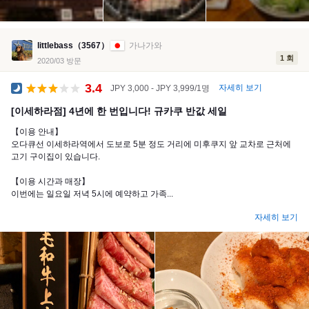
littlebass（3567）
가나가와
1 회
2020/03 방문
3.4
자세히 보기
JPY 3,000 - JPY 3,999/1명
공식 만찬
[이세하라점] 4년에 한 번입니다! 규카쿠 반값 세일
【이용 안내】
오다큐선 이세하라역에서 도보로 5분 정도 거리에 미후쿠지 앞 교차로 근처에
고기 구이집이 있습니다.
【이용 시간과 매장】
이번에는 일요일 저녁 5시에 예약하고 가족...
자세히 보기