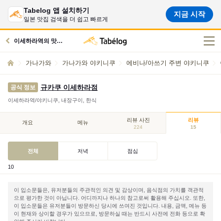
Tabelog 앱 설치하기
지금 시작
일본 맛집 검색을 더 쉽고 빠르게
이세하라역의 맛집으로
가나가와
가나가와 야키니쿠
에비나/아쓰기 주변 야키니쿠
규카쿠 이세하라점
공식 정보
이세하라역/야키니쿠, 내장구이, 한식
리뷰 사진
리뷰
개요
메뉴
224
15
전체
저녁
점심
10
이 입소문들은, 유저분들의 주관적인 의견 및 감상이며, 음식점의 가치를 객관적
으로 평가한 것이 아닙니다. 어디까지나 하나의 참고로써 활용해 주십시오. 또한,
이 입소문들은 유저분들이 방문하신 당시에 쓰여진 것입니다. 내용, 금액, 메뉴 등
이 현재와 상이할 경우가 있으므로, 방문하실 때는 반드시 사전에 전화 등으로 확