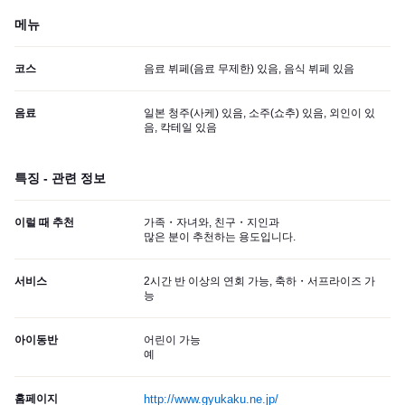
메뉴
코스
음료 뷔페(음료 무제한) 있음, 음식 뷔페 있음
음료
일본 청주(사케) 있음, 소주(쇼추) 있음, 외인이 있
음, 칵테일 있음
특징 - 관련 정보
이럴 때 추천
가족・자녀와, 친구・지인과
많은 분이 추천하는 용도입니다.
서비스
2시간 반 이상의 연회 가능, 축하・서프라이즈 가
능
아이동반
어린이 가능
예
홈페이지
http://www.gyukaku.ne.jp/