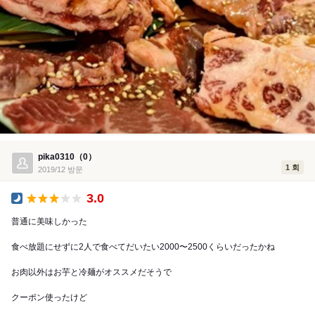
pika0310（0）
1 회
2019/12 방문
3.0
공식 만찬
普通に美味しかった
食べ放題にせずに2人で食べてだいたい2000〜2500くらいだったかね
お肉以外はお芋と冷麺がオススメだそうで
クーポン使ったけど