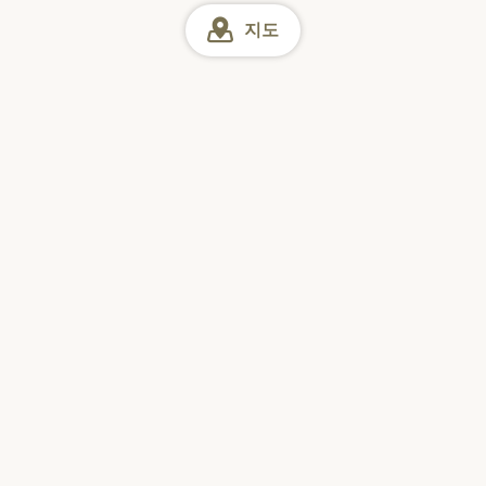
지도
가나가와 맛집
에비나/아쓰기 주변 맛집
이세하라 시 맛집
인터넷 예약
일
월
화
수
목
금
토
일본을 방문하는
해외 여행객이 가장 많이
다운로드한 맛집 앱 1위*
현지 레스토랑 90만 곳 이상 소개
간편하게, 온라인으로 바로 예약