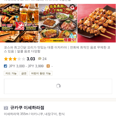
코스파 최고◎닭 요리가 맛있는 대중 이자카야｜연회에 최적인 음료 무제한 코
스 있음｜알콜 음료 다양함
3.03
24
JPY 3,000 - JPY 3,999
-
카드 가능
금연
어린이 동반 가능
규카쿠 이세하라점
2
이세하라역 355m / 야키니쿠, 내장구이, 한식