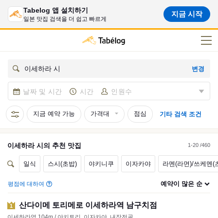
Tabelog 앱 설치하기
지금 시작
일본 맛집 검색을 더 쉽고 빠르게
변경
이세하라 시
날짜 및 시간
시간
인원수
지금 예약 가능
가격대
점심
기타 검색 조건
이세하라 시
의 추천
맛집
1-20 /460
일식
스시(초밥)
야키니쿠
이자카야
라멘(라면)/쓰케멘(
예약이 많은 순
평점에 대하여
산다이메 토리메로 이세하라역 남구치점
1
이세하라역 104m / 야키토리, 이자카야, 내장전골