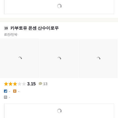
카부토유 온센 산수이로우
19
료칸/민박
3.15
13
-
-
-