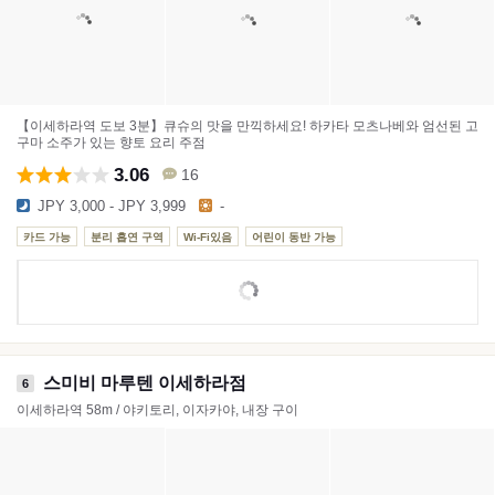
【이세하라역 도보 3분】큐슈의 맛을 만끽하세요! 하카타 모츠나베와 엄선된 고
구마 소주가 있는 향토 요리 주점
3.06
16
JPY 3,000 - JPY 3,999
-
카드 가능
분리 흡연 구역
Wi-Fi있음
어린이 동반 가능
스미비 마루텐 이세하라점
6
이세하라역 58m / 야키토리, 이자카야, 내장 구이