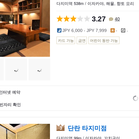
다지미역 538m / 이자카야, 해물, 향토 요리
3.27
40
-
JPY 6,000 - JPY 7,999
-
카드 가능
금연
어린이 동반 가능
인터넷 예약
빈자리 확인
단란 타지미점
3
다지미역 99m / 이자카야, 꼬치구이