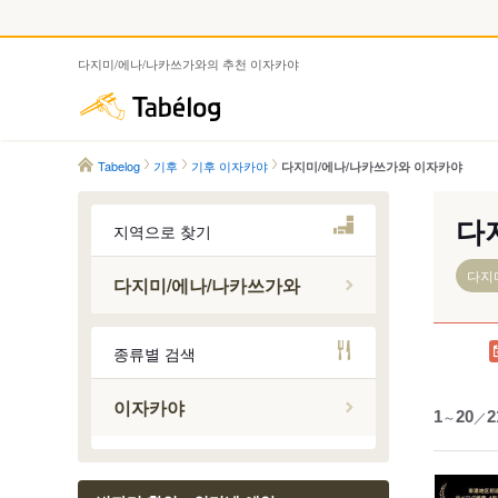
다지미/에나/나카쓰가와의 추천 이자카야
Tabelog
Tabelog
기후
기후 이자카야
다지미/에나/나카쓰가와 이자카야
다
지역으로 찾기
다지
다지미/에나/나카쓰가와
다지미/
종류별 검색
에나 시
나카쓰가
이자카야
1
～
20
／
2