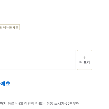
된 메뉴판 제공
더 보기
마에쵸
지 음료 반값! 장인이 만드는 정통 스시가 65엔부터!