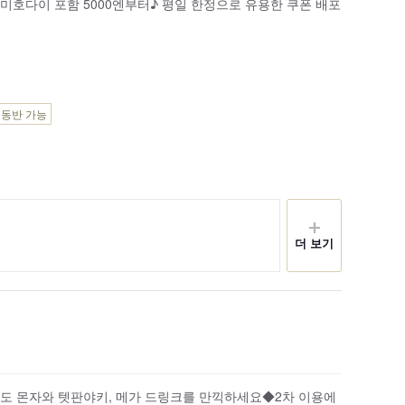
노미호다이 포함 5000엔부터♪ 평일 한정으로 유용한 쿠폰 배포
 동반 가능
더 보기
에도 몬자와 텟판야키, 메가 드링크를 만끽하세요◆2차 이용에