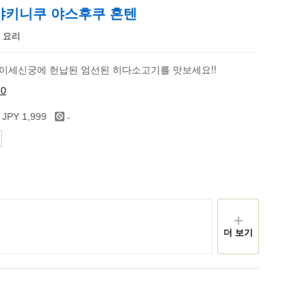
야키니쿠 야스후쿠 혼텐
기 요리
 이세신궁에 헌납된 엄선된 히다소고기를 맛보세요!!
50
-
 JPY 1,999
더 보기