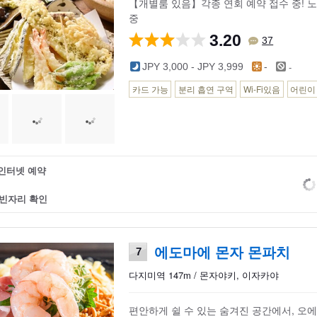
【개별룸 있음】각종 연회 예약 접수 중! 
중
3.20
37
-
JPY 3,000 - JPY 3,999
-
카드 가능
분리 흡연 구역
Wi-Fi있음
어린이
인터넷 예약
빈자리 확인
에도마에 몬자 몬파치
7
다지미역 147m / 몬자야키, 이자카야
편안하게 쉴 수 있는 숨겨진 공간에서, 오