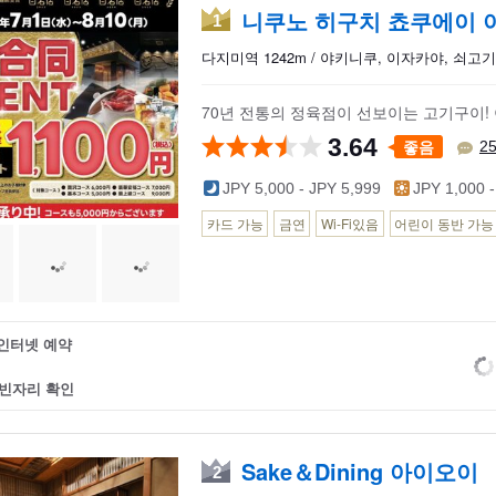
니쿠노 히구치 쵸쿠에이 
1
다지미역 1242m / 야키니쿠, 이자카야, 쇠고
70년 전통의 정육점이 선보이는 고기구이!
3.64
좋음
2
JPY 5,000 - JPY 5,999
JPY 1,000 -
카드 가능
금연
Wi-Fi있음
어린이 동반 가능
인터넷 예약
빈자리 확인
Sake＆Dining 아이오이
2