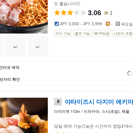
도 좋습니다◎
3.06
7
목요일
JPY 3,000 - JPY 3,999
-
카드 가능
흡연 가능
Wi-Fi있음
사진이 포함
인터넷 예약
빈자리 확인
야타이즈시 다지미 에키
8
다지미역 112m / 이자카야, 스시(초밥), 해물
당일 예약 가능◎늦은 시간까지 영업♪19시까