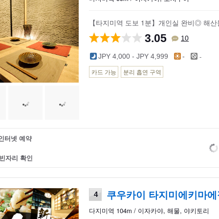
【타지미역 도보 1분】개인실 완비◎ 해산물
3.05
10
-
JPY 4,000 - JPY 4,999
-
카드 가능
분리 흡연 구역
인터넷 예약
빈자리 확인
쿠우카이 타지미에키마에
4
다지미역 104m / 이자카야, 해물, 야키토리