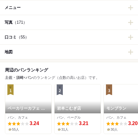
メニュー
写真
（171）
口コミ
（55）
地図
周辺のパンランキング
土佐・須崎
×
パン
のランキング（点数の高いお店）です。
1
2
3
ベーカリーカフェ イ
岩本こむぎ店
モンブラン
ワゴー
パン、カフェ
パン、ベーグル
パン、カフェ
3.24
3.21
3.20
55人
31人
30人