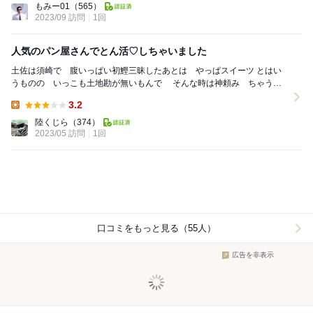
もみー01
（565）
2023/09 訪問
1回
人気のパン屋さんでとん活♡しちゃいました
土佐は須崎で 腹いっぱい初鰹三昧したあとは やっぱスイーツ とはい
うものの いっこも土地勘が無いもんで そんな時は神頼み ちゃうね
んちゃうねん 地元の情報通の方ですね...
3.2
Lunch:
陸くじら
（374）
2023/05 訪問
1回
口コミをもっと見る（55人）
広告を非表示