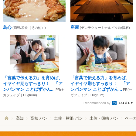
鳥心
座屋
(薊野/和食（その他）)
(デンテツターミナルビル前/懐石)
「言葉で伝える力」を育めば、
「言葉で伝える力」を育めば、
イヤイヤ期もすっきり！ 「ア
イヤイヤ期もすっきり！ 「ア
ンパンマン ことばずかん...
ンパンマン ことばずかん...
PR(セ
PR(セ
ガフェイブ｜HugKum)
ガフェイブ｜HugKum)
Recommended by
高知
高知 パン
土佐・横浪 パン
土佐・須崎 パン
ベー