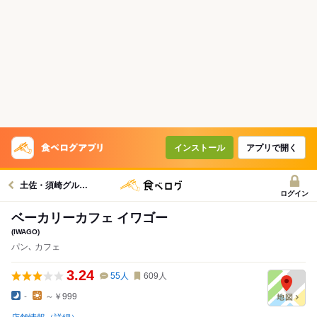
インストール
アプリで開く
土佐・須崎グルメへ
ログイン
ベーカリーカフェ イワゴー
(IWAGO)
パン､ カフェ
3.24
55
人
609
人
-
～￥999