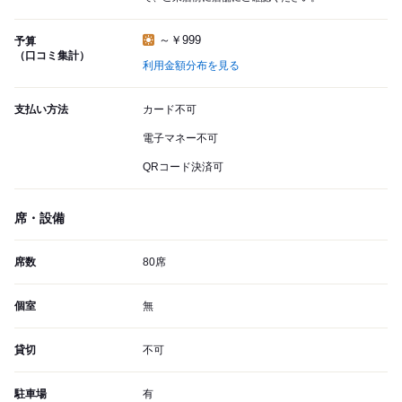
～￥999
予算
（口コミ集計）
利用金額分布を見る
支払い方法
カード不可
電子マネー不可
QRコード決済可
席・設備
席数
80席
個室
無
貸切
不可
駐車場
有