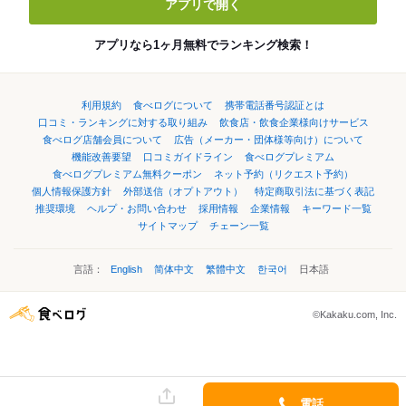
アプリで開く
アプリなら1ヶ月無料でランキング検索！
利用規約
食べログについて
携帯電話番号認証とは
口コミ・ランキングに対する取り組み
飲食店・飲食企業様向けサービス
食べログ店舗会員について
広告（メーカー・団体様等向け）について
機能改善要望
口コミガイドライン
食べログプレミアム
食べログプレミアム無料クーポン
ネット予約（リクエスト予約）
個人情報保護方針
外部送信（オプトアウト）
特定商取引法に基づく表記
推奨環境
ヘルプ・お問い合わせ
採用情報
企業情報
キーワード一覧
サイトマップ
チェーン一覧
言語：
English
简体中文
繁體中文
한국어
日本語
©Kakaku.com, Inc.
電話