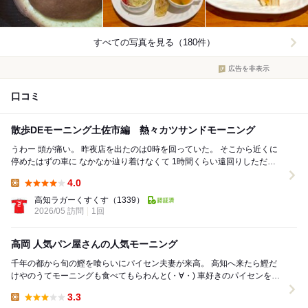
すべての写真を見る（180件）
広告を非表示
口コミ
散歩DEモーニング土佐市編 熱々カツサンドモーニング
うわー 頭が痛い。 昨夜店を出たのは0時を回っていた。 そこから近くに
停めたはずの車に なかなか辿り着けなくて 1時間くらい遠回りしただろ
うか。 横になった途端に落ちて...
4.0
Lunch:
高知ラガーくすくす
（1339）
2026/05 訪問
1回
高岡 人気パン屋さんの人気モーニング
千年の都から旬の鰹を喰らいにパイセン夫妻が来高。 高知へ来たら鰹だ
けやのうてモーニングも食べてもらわんと(・∀・) 車好きのパイセンを早
朝横浪ドライブに誘い、帰路にこちらへ...
3.3
Lunch: