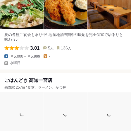
夏の各種ご宴会も承り中!!地産地消!!季節の味覚を完全個室でゆるりと
味わう♪
3.01
5
136
人
人
￥5,000～￥5,999
-
水曜日
ごはんどき 高知一宮店
薊野駅 257m / 食堂、ラーメン、かつ丼