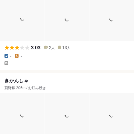
3.03
2
13
人
人
-
-
-
きかんしゃ
薊野駅 205m / お好み焼き