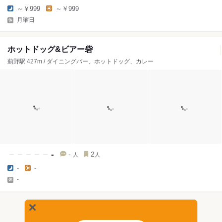
～￥999
～￥999
月曜日
ホットドッグ&ビアー砦
薊野駅 427m / ダイニングバー、ホットドッグ、カレー
-
-
2
人
人
-
-
-