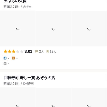
天ぷらの久保
薊野駅 715m / 揚げ物
3.01
2
12
人
人
-
-
-
回転寿司 寿し一貫 あぞうの店
薊野駅 718m / 回転寿司