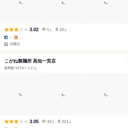
3.02
1
15
人
人
-
-
日曜日
こがね製麺所 高知一宮店
薊野駅 547m / うどん
3.05
32
221
人
人