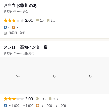
お弁当 お惣菜 のあ
薊野駅 422m / 弁当
3.01
1
2
人
人
-
-
日曜日、祝日
スシロー 高知インター店
薊野駅 702m / 回転寿司
3.03
19
80
人
人
￥1,000～￥1,999
￥1,000～￥1,999