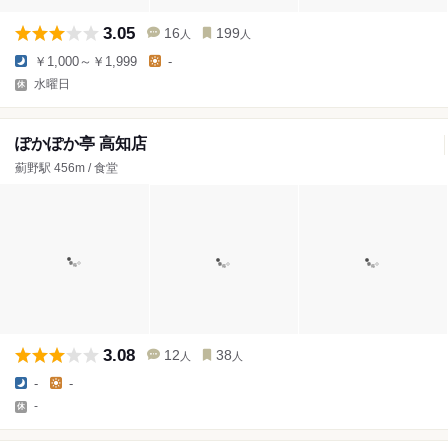
3.05
16
199
人
人
￥1,000～￥1,999
-
水曜日
ぽかぽか亭 高知店
薊野駅 456m / 食堂
3.08
12
38
人
人
-
-
-