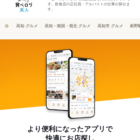
す。飲食店の正社員・アルバイトの仕事が探せま
す。
高知 グルメ
高知・南国・嶺北 グルメ
高知市 グルメ
薊野
より便利になったアプリで
快適にお店探し