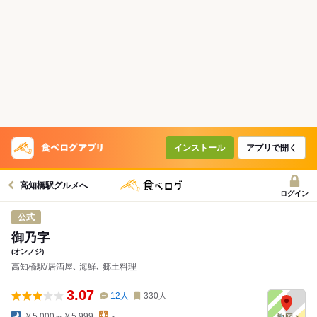
インストール
アプリで開く
高知橋駅グルメへ
ログイン
公式
御乃字
(オンノジ)
高知橋駅/居酒屋､ 海鮮､ 郷土料理
3.07
12
人
330
人
￥5,000～￥5,999
-