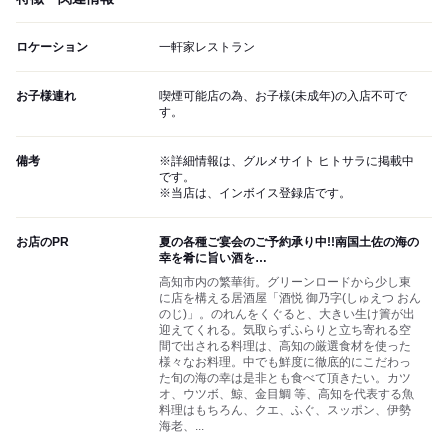
ロケーション
一軒家レストラン
お子様連れ
喫煙可能店の為、お子様(未成年)の入店不可で
す。
備考
※詳細情報は、グルメサイト ヒトサラに掲載中
です。
※当店は、インボイス登録店です。
お店のPR
夏の各種ご宴会のご予約承り中!!南国土佐の海の
幸を肴に旨い酒を…
高知市内の繁華街。グリーンロードから少し東
に店を構える居酒屋「酒悦 御乃字(しゅえつ おん
のじ)」。のれんをくぐると、大きい生け簀が出
迎えてくれる。気取らずふらりと立ち寄れる空
間で出される料理は、高知の厳選食材を使った
様々なお料理。中でも鮮度に徹底的にこだわっ
た旬の海の幸は是非とも食べて頂きたい。カツ
オ、ウツボ、鯨、金目鯛 等、高知を代表する魚
料理はもちろん、クエ、ふぐ、スッポン、伊勢
海老、...