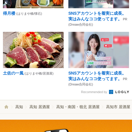
得月楼
SNSアカウントを着実に成長。
(はりまや橋/懐石)
実はみんなココ使ってます。
PR
(Dreaw合同会社)
土佐の一風
SNSアカウントを着実に成長。
(はりまや橋/居酒屋)
実はみんなココ使ってます。
PR
(Dreaw合同会社)
Recommended by
高知
高知 居酒屋
高知・南国・嶺北 居酒屋
高知市 居酒屋