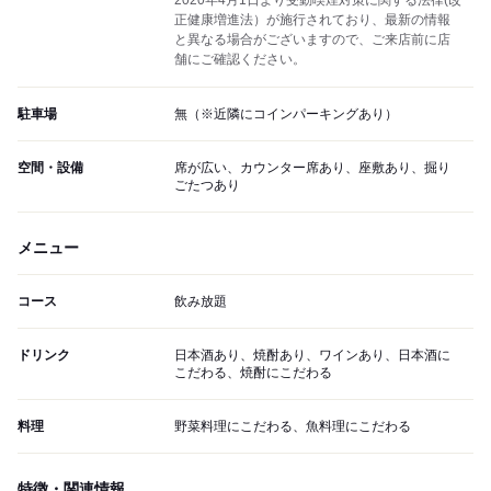
2020年4月1日より受動喫煙対策に関する法律(改
正健康増進法）が施行されており、最新の情報
と異なる場合がございますので、ご来店前に店
舗にご確認ください。
駐車場
無（※近隣にコインパーキングあり）
空間・設備
席が広い、カウンター席あり、座敷あり、掘り
ごたつあり
メニュー
コース
飲み放題
ドリンク
日本酒あり、焼酎あり、ワインあり、日本酒に
こだわる、焼酎にこだわる
料理
野菜料理にこだわる、魚料理にこだわる
特徴・関連情報