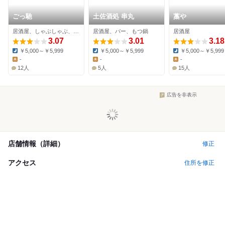
ごっ馳
土佐酒処 串丸
藁や
居酒屋、しゃぶしゃぶ、海鮮
居酒屋、バー、もつ鍋
居酒屋
3.07
3.01
3.18
￥5,000～￥5,999
￥5,000～￥5,999
￥5,000～￥5,999
Dinner:
Dinner:
Dinner:
-
-
-
Lunch:
Lunch:
Lunch:
12人
5人
15人
広告を非表示
店舗情報（詳細）
修正
アクセス
住所を修正