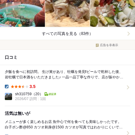
すべての写真を見る（83件）
広告を非表示
口コミ
夕飯を食べに初訪問。 生け簀があり、牡蠣を発見❗️ビールで乾杯した後、
岩牡蠣で日本酒をいただきました♪ 一品一品丁寧な作りで、店が賑やかな
意味が頷けるお店です。らっきょや肉味噌...
3.5
Dinner:
sh310759
（20）
2026/07 訪問
1回
活気は無いが
メニューが多く楽しめるお店 魚中心で何を食べても美味しかったです。
白子ポン酢@850 カツオ刺身@1500 カツオが写真ではわかりにくいです
がかなり大きいです。 臭みが...