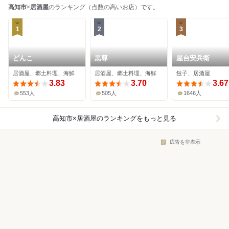
高知市
×
居酒屋
のランキング（点数の高いお店）です。
1
2
3
どんこ
黒尊
屋台安兵衛
居酒屋、郷土料理、海鮮
居酒屋、郷土料理、海鮮
餃子、居酒屋
3.83
3.70
3.67
553人
505人
1646人
高知市×居酒屋
のランキングをもっと見る
広告を非表示