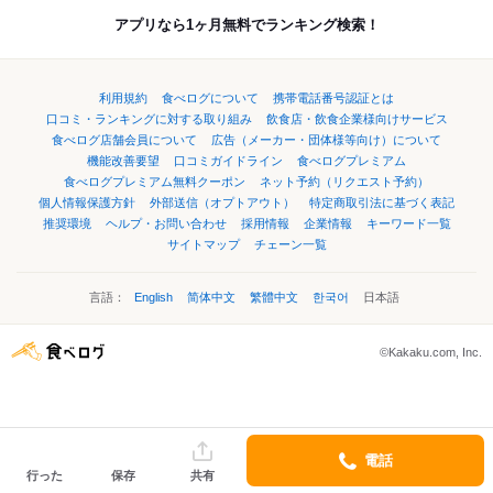
アプリなら1ヶ月無料でランキング検索！
利用規約
食べログについて
携帯電話番号認証とは
口コミ・ランキングに対する取り組み
飲食店・飲食企業様向けサービス
食べログ店舗会員について
広告（メーカー・団体様等向け）について
機能改善要望
口コミガイドライン
食べログプレミアム
食べログプレミアム無料クーポン
ネット予約（リクエスト予約）
個人情報保護方針
外部送信（オプトアウト）
特定商取引法に基づく表記
推奨環境
ヘルプ・お問い合わせ
採用情報
企業情報
キーワード一覧
サイトマップ
チェーン一覧
言語：
English
简体中文
繁體中文
한국어
日本語
©Kakaku.com, Inc.
電話
行った
保存
共有