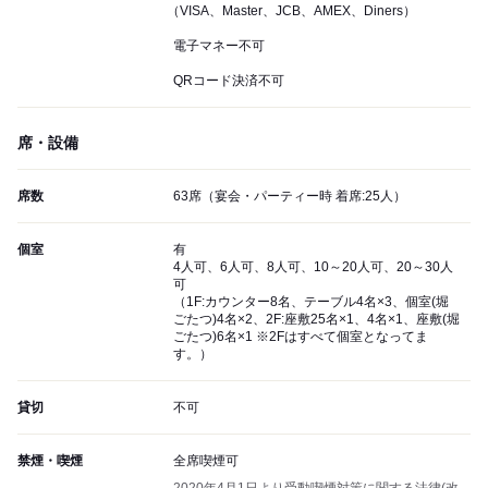
（VISA、Master、JCB、AMEX、Diners）
電子マネー不可
QRコード決済不可
席・設備
席数
63席（宴会・パーティー時 着席:25人）
個室
有
4人可、6人可、8人可、10～20人可、20～30人
可
（1F:カウンター8名、テーブル4名×3、個室(堀
ごたつ)4名×2、2F:座敷25名×1、4名×1、座敷(堀
ごたつ)6名×1 ※2Fはすべて個室となってま
す。）
貸切
不可
禁煙・喫煙
全席喫煙可