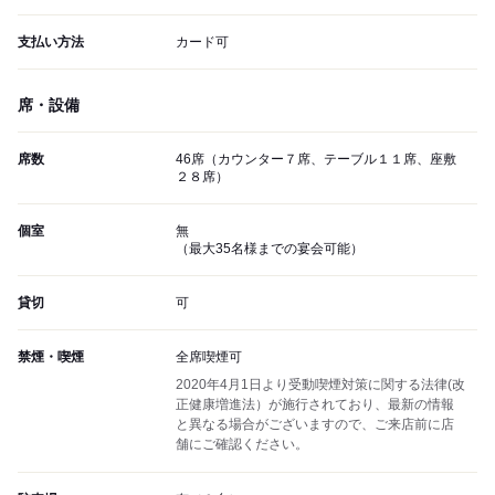
支払い方法
カード可
席・設備
席数
46席（カウンター７席、テーブル１１席、座敷
２８席）
個室
無
（最大35名様までの宴会可能）
貸切
可
禁煙・喫煙
全席喫煙可
2020年4月1日より受動喫煙対策に関する法律(改
正健康増進法）が施行されており、最新の情報
と異なる場合がございますので、ご来店前に店
舗にご確認ください。