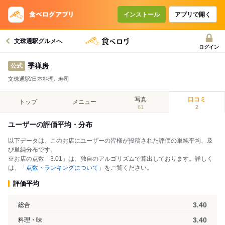
インストール
アプリで開く
文珠通駅グルメへ
ログイン
季禅房
公式
文珠通駅/日本料理､ 寿司
写真
口コミ
トップ
メニュー
61
2
ユーザーの評価平均・分布
以下データは、このお店にユーザーの皆様が投稿された評価の単純平均、及
び単純分布です。
※お店の点数「3.01」は、独自のアルゴリズムで算出しております。詳しく
は、「
点数・ランキングについて
」をご覧ください。
評価平均
3.40
総合
3.40
料理・味