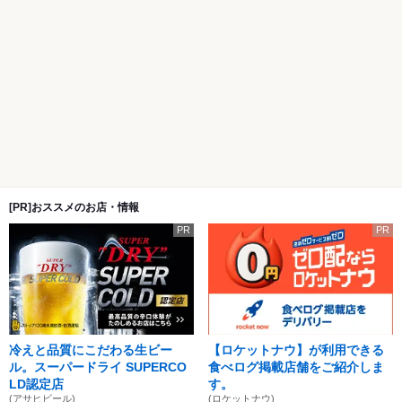
[PR]おススメのお店・情報
PR
PR
冷えと品質にこだわる生ビー
【ロケットナウ】が利用できる
ル。スーパードライ SUPERCO
食べログ掲載店舗をご紹介しま
LD認定店
す。
(アサヒビール)
(ロケットナウ)