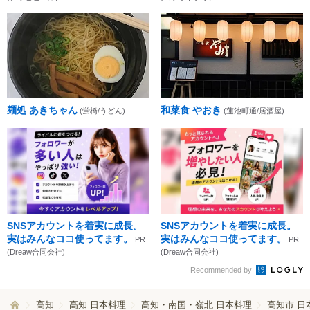
麺処 あきちゃん
和菜食 やおき
(蛍橋/うどん)
(蓮池町通/居酒屋)
SNSアカウントを着実に成長。
SNSアカウントを着実に成長。
実はみんなココ使ってます。
実はみんなココ使ってます。
PR
PR
(Dreaw合同会社)
(Dreaw合同会社)
Recommended by
高知
高知 日本料理
高知・南国・嶺北 日本料理
高知市 日