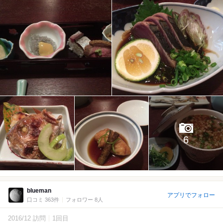
6
blueman
アプリでフォロー
口コミ 363件
フォロワー 8人
2016/12 訪問
1回目