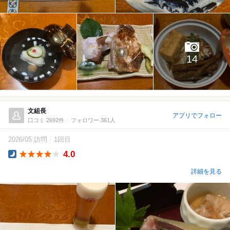
14
文組長
アプリでフォロー
口コミ 2692件
フォロワー 361人
2026/05 訪問
1回目
4.0
Dinner
詳細を見る