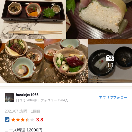
18
hustlejet1965
アプリでフォロー
口コミ 2869件
フォロワー 1964人
2021/07 訪問
1回目
3.8
Dinner
コース料理 12000円