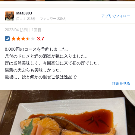
Maa0803
アプリでフォロー
口コミ 216件
フォロワー 239人
2023/04 訪問
1回目
3.7
Dinner
8,000円のコースを予約しました。
尺付のドロメと鰹の酒盗が気に入りました。
鰹は当然美味しく、今回高知に来て初の鰹でした。
湯葉の天ぷらも美味しかった。
最後に、鰻と何かの混ぜご飯は逸品で...
詳細を見る