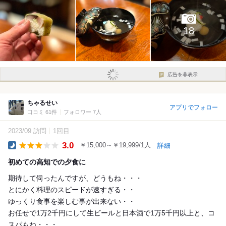
18
広告を非表示
ちゃるせい
アプリでフォロー
口コミ 61件
フォロワー 7人
2023/09 訪問
1回目
3.0
￥15,000～￥19,999/1人
詳細
Dinner
初めての高知での夕食に
期待して伺ったんですが、どうもね・・・
とにかく料理のスピードが速すぎる・・
ゆっくり食事を楽しむ事が出来ない・・
お任せで1万2千円にして生ビールと日本酒で1万5千円以上と、コ
スパもね・・・