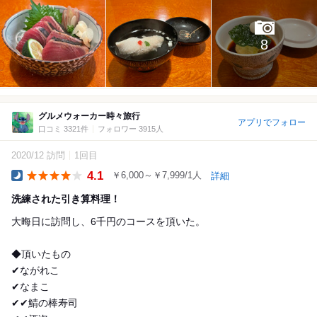
8
グルメウォーカー時々旅行
アプリでフォロー
口コミ 3321件
フォロワー 3915人
2020/12 訪問
1回目
4.1
￥6,000～￥7,999/1人
詳細
Dinner
洗練された引き算料理！
大晦日に訪問し、6千円のコースを頂いた。
◆頂いたもの
✔︎ながれこ
✔︎なまこ
✔︎✔︎鯖の棒寿司