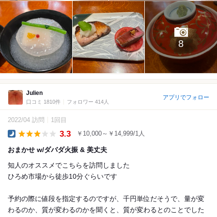
8
Julien
アプリでフォロー
口コミ 1810件
フォロワー 414人
2022/04 訪問
1回目
3.3
￥10,000～￥14,999/1人
Dinner
おまかせ w/ダバダ火振 & 美丈夫
知人のオススメでこちらを訪問しました
ひろめ市場から徒歩10分ぐらいです
予約の際に値段を指定するのですが、千円単位だそうで、量が変
わるのか、質が変わるのかを聞くと、質が変わるとのことでした