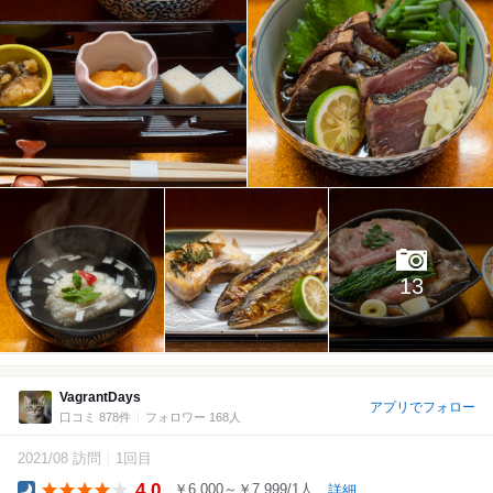
13
VagrantDays
アプリでフォロー
口コミ 878件
フォロワー 168人
2021/08 訪問
1回目
4.0
￥6,000～￥7,999/1人
詳細