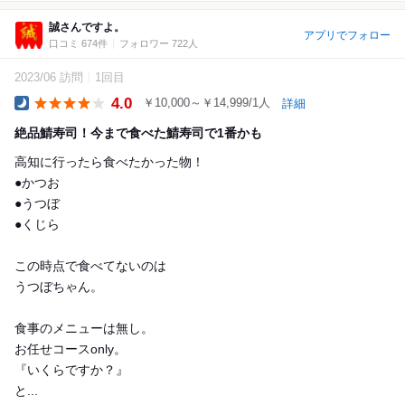
誠さんですよ。
アプリでフォロー
口コミ 674件
フォロワー 722人
2023/06 訪問
1回目
4.0
￥10,000～￥14,999/1人
詳細
Dinner
絶品鯖寿司！今まで食べた鯖寿司で1番かも
高知に行ったら食べたかった物！
●かつお
●うつぼ
●くじら
この時点で食べてないのは
うつぼちゃん。
食事のメニューは無し。
お任せコースonly。
『いくらですか？』
と...