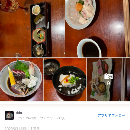
9
ddo
アプリでフォロー
口コミ 2473件
フォロワー 742人
2023/03 訪問
1回目