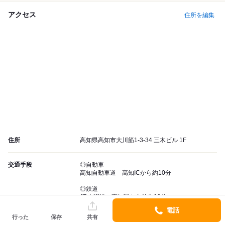
アクセス
住所を編集
住所
高知県高知市大川筋1-3-34 三木ビル 1F
交通手段
◎自動車
高知自動車道 高知ICから約10分
◎鉄道
JR土讃線 高知駅から徒歩10分
土佐電気鉄道桟橋線 高知橋駅から徒歩5分
電話
高知橋駅から350m
行った
保存
共有