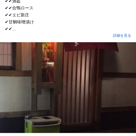
✔︎✔︎酒盗
✔︎✔︎合鴨ロース
✔︎✔︎エビ新庄
✔︎甘鯛味噌漬け
✔︎✔...
詳細を見る