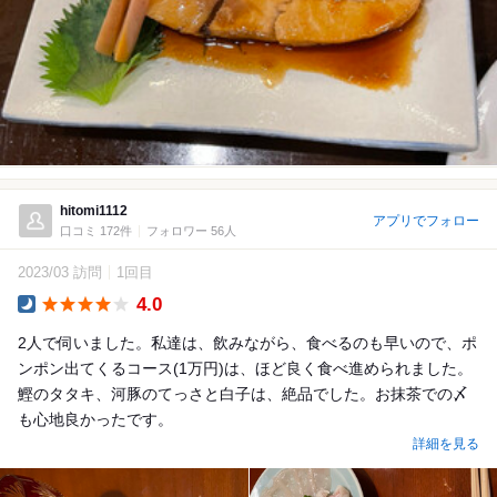
hitomi1112
アプリでフォロー
口コミ 172件
フォロワー 56人
2023/03 訪問
1回目
4.0
Dinner
2人で伺いました。私達は、飲みながら、食べるのも早いので、ポ
ンポン出てくるコース(1万円)は、ほど良く食べ進められました。
鰹のタタキ、河豚のてっさと白子は、絶品でした。お抹茶での〆
も心地良かったです。
詳細を見る