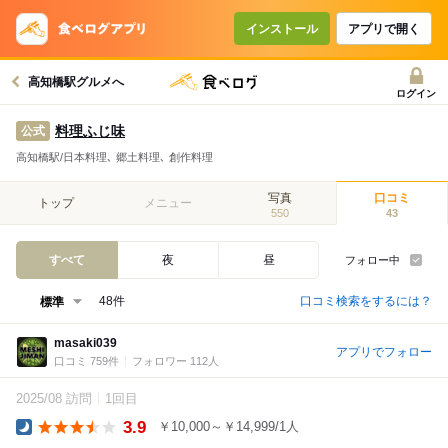
インストール
アプリで開く
高知橋駅グルメへ
ログイン
料理ふじ味
公式
高知橋駅/日本料理､ 郷土料理､ 創作料理
写真
口コミ
トップ
メニュー
550
43
すべて
夜
昼
フォロー中
口コミ検索をするには？
48件
masaki039
アプリでフォロー
口コミ 759件
フォロワー 112人
2025/08 訪問
1回目
3.9
￥10,000～￥14,999/1人
Dinner