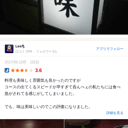
Leeᙏ̤̫
アプリでフォロー
口コミ 37件
フォロワー 0人
2017/09 訪問
1回目
3.6
Dinner
料理も美味しく雰囲気も良かったのですが
コースの出てくるスピードが早すぎて呑んべぇの私たちには食べ
急がされてる感じがしてしまいました。
でも、味は美味しいのでこの評価になりました。
詳細を見る