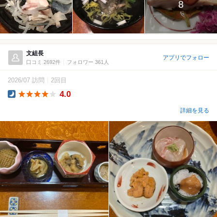
8
文組長
アプリでフォロー
口コミ 2692件
フォロワー 361人
2026/07 訪問
2回目
4.0
Dinner
詳細を見る