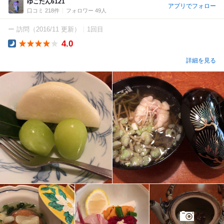
ゆこたん6121
アプリでフォロー
口コミ 218件
フォロワー 49人
ー 訪問
（2016/11 更新）
1回目
4.0
Dinner
詳細を見る