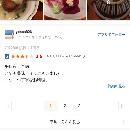
8
yones826
アプリでフォロー
口コミ 265件
フォロワー 27人
2022/08 訪問
1回目
3.5
￥10,000～￥14,999/1人
Dinner
平日夜：予約
とても美味しゅうございました。
一つ一つ丁寧なお料理。
詳細を見る
1
2
3
平均・分布を見る