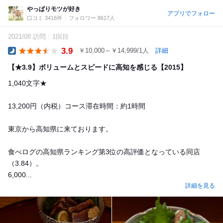
やっぱりモツが好き
アプリでフォロー
口コミ 3416件
フォロワー 8617人
2021/08 訪問
1回目
3.9
￥10,000～￥14,999/1人
詳細
Dinner
【★3.9】ボリュームとスピードに高知を感じる【2015】
1,040文字★
13,200円（内税）コース滞在時間：約1時間
東京から高知県に来ております。
食べログの高知県ランキング第3位の高評価となっている同店
（3.84）。
6,000...
詳細を見る