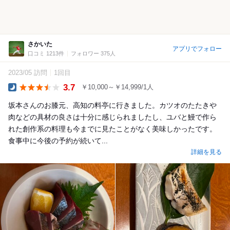
さかいた
アプリでフォロー
口コミ 1213件
フォロワー 375人
2023/05 訪問
1回目
3.7
￥10,000～￥14,999/1人
Dinner
坂本さんのお膝元、高知の料亭に行きました。カツオのたたきや
肉などの具材の良さは十分に感じられましたし、ユバと鰻で作ら
れた創作系の料理も今までに見たことがなく美味しかったです。
食事中に今後の予約が続いて...
詳細を見る