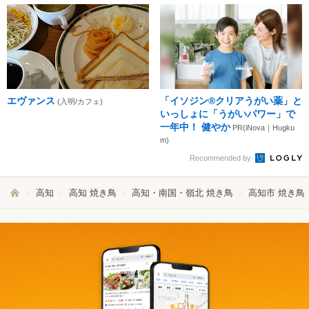
エヴァンス
「イソジン®クリアうがい薬」と
(入明/カフェ)
いっしょに「うがいパワー」で
一年中！ 健やか
PR(iNova｜Hugku
m)
Recommended by
高知
高知 焼き鳥
高知・南国・嶺北 焼き鳥
高知市 焼き鳥