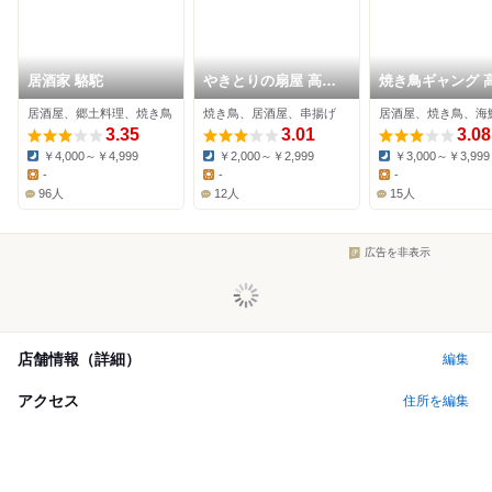
居酒家 駱駝
やきとりの扇屋 高知
焼き鳥ギャング 
大学前店
店
居酒屋、郷土料理、焼き鳥
焼き鳥、居酒屋、串揚げ
居酒屋、焼き鳥、海
3.35
3.01
3.08
￥4,000～￥4,999
￥2,000～￥2,999
￥3,000～￥3,999
Dinner:
Dinner:
Dinner:
-
-
-
Lunch:
Lunch:
Lunch:
96人
12人
15人
広告を非表示
店舗情報（詳細）
編集
アクセス
住所を編集