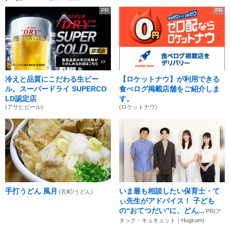
PR
PR
冷えと品質にこだわる生ビー
【ロケットナウ】が利用できる
ル。スーパードライ SUPERCO
食べログ掲載店舗をご紹介しま
LD認定店
す。
(アサヒビール)
(ロケットナウ)
手打うどん 風月
いま最も相談したい保育士・て
(瓦町/うどん)
ぃ先生がアドバイス！ 子ども
の“おてつだい”に、どん...
PR(ア
タック・キュキュット｜Hugkum)