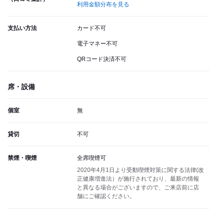
利用金額分布を見る
支払い方法
カード不可
電子マネー不可
QRコード決済不可
席・設備
個室
無
貸切
不可
禁煙・喫煙
全席喫煙可
2020年4月1日より受動喫煙対策に関する法律(改
正健康増進法）が施行されており、最新の情報
と異なる場合がございますので、ご来店前に店
舗にご確認ください。