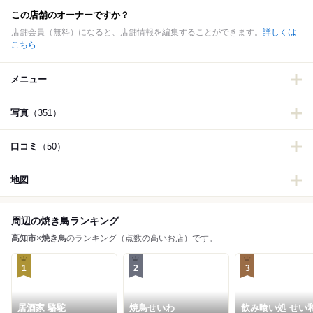
この店舗のオーナーですか？
店舗会員（無料）になると、店舗情報を編集することができます。
詳しくは
こちら
メニュー
写真
（351）
口コミ
（50）
地図
周辺の焼き鳥ランキング
高知市
×
焼き鳥
のランキング（点数の高いお店）です。
1
2
3
居酒家 駱駝
焼鳥せいわ
飲み喰い処 せい