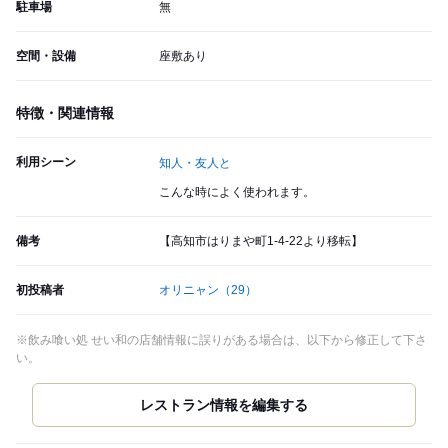
駐車場
無
空間・設備
座敷あり
特徴・関連情報
利用シーン
知人・友人と
こんな時によく使われます。
備考
【高知市はりまや町1-4-22より移転】
初投稿者
オリニャン
（29）
※飲み喰い処 せい和の店舗情報に誤りがある場合は、以下から修正して下さ
い。