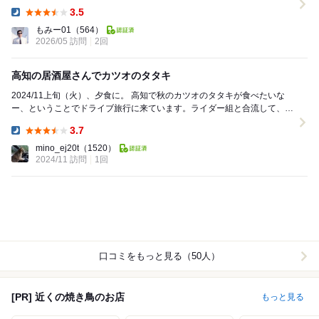
末の夜、大賑わいの店内...
3.5
Dinner:
もみー01
（564）
2026/05 訪問
2回
高知の居酒屋さんでカツオのタタキ
2024/11上旬（火）、夕食に。 高知で秋のカツオのタタキが食べたいな
ー、ということでドライブ旅行に来ています。ライダー組と合流して、夜
はこちらで飲ませて頂きました。はりま...
3.7
Dinner:
mino_ej20t
（1520）
2024/11 訪問
1回
口コミをもっと見る（50人）
[PR] 近くの焼き鳥のお店
もっと見る