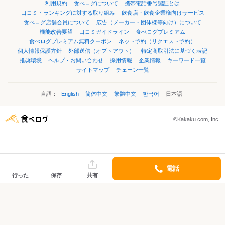
利用規約
食べログについて
携帯電話番号認証とは
口コミ・ランキングに対する取り組み
飲食店・飲食企業様向けサービス
食べログ店舗会員について
広告（メーカー・団体様等向け）について
機能改善要望
口コミガイドライン
食べログプレミアム
食べログプレミアム無料クーポン
ネット予約（リクエスト予約）
個人情報保護方針
外部送信（オプトアウト）
特定商取引法に基づく表記
推奨環境
ヘルプ・お問い合わせ
採用情報
企業情報
キーワード一覧
サイトマップ
チェーン一覧
言語：
English
简体中文
繁體中文
한국어
日本語
©Kakaku.com, Inc.
電話
行った
保存
共有