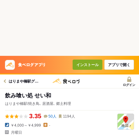
インストール
アプリで開く
はりまや橋駅グルメへ
ログイン
飲み喰い処 せい和
はりまや橋駅/焼き鳥､ 居酒屋､ 郷土料理
3.35
50
人
1194
人
￥4,000～￥4,999
-
月曜日