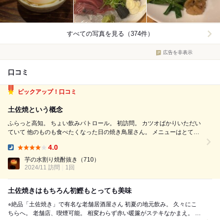
すべての写真を見る（374件）
広告を非表示
口コミ
ピックアップ！口コミ
土佐焼という概念
ふらっと高知。 ちょい飲みパトロール。 初訪問。 カツオばかりいただい
ていて 他のものも食べたくなった日の焼き鳥屋さん。 メニューはとても
豊富。 魅力的なものが多く選ぶのに迷います。 まず注文したのは「名物!!
4.0
土佐焼」。 おそらく看板メニュー。 食べたことありそうでなか...
Dinner:
芋の水割り焼酎抜き
（710）
2024/11 訪問
1回
土佐焼きはもちろん初鰹もとっても美味
⭐︎絶品「土佐焼き」で有名な老舗居酒屋さん 初夏の地元飲み。 久々にこ
ちらへ。 老舗店、喫煙可能。 相変わらず赤い暖簾がステキなかまえ。 週