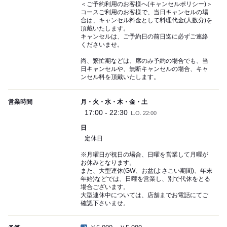
＜ご予約利用のお客様へ(キャンセルポリシー)＞
コースご利用のお客様で、当日キャンセルの場
合は、キャンセル料金として料理代金(人数分)を
頂戴いたします。
キャンセルは、ご予約日の前日迄に必ずご連絡
くださいませ。
尚、繁忙期などは、席のみ予約の場合でも、当
日キャンセルや、無断キャンセルの場合、キャ
ンセル料を頂戴いたします。
営業時間
月・火・水・木・金・土
17:00 - 22:30
L.O. 22:00
日
定休日
※月曜日が祝日の場合、日曜を営業して月曜が
お休みとなります。
また、大型連休(GW、お盆(よさこい期間)、年末
年始)などでは、日曜を営業し、別で代休をとる
場合ございます。
大型連休中については、店舗までお電話にてご
確認下さいませ。