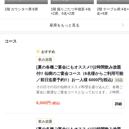
1階 カウンター席:8席
1階 掘りごたつ半個室 4名
2階 テーブル席:4名×
×2席、6名×2席
名×4席
座席をもっと見る
コース
おすすめ
飲み放題
[夏の各種ご宴会にもオススメ!!]2時間飲み放題
付!! 仙樹のご宴会コース（6名様からご利用可能
／前日迄要予約!!）お一人様 6000円(税込)
10品
その日その日の仙樹オススメ料理を盛り込んだ、各種ご
宴会に最適なご宴会コースとなっております。２時間飲
み放題付きで6名様からご利用可能です。
6,000
円
(税込)
詳細
飲み放題
[夏の各種ご宴会にもオススメ!!]2時間飲み放題