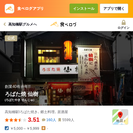
インストール
アプリで開く
高知橋駅グルメへ
ログイン
公式
創業40有余年!!
ろばた焼 仙樹
(ろばたやき せんじゅ)
高知橋駅/ろばた焼き､ 郷土料理､ 居酒屋
3.51
160
人
5599
人
￥5,000～￥5,999
-