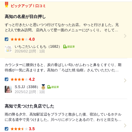
ピックアップ！口コミ
高知の名産が目白押し
ずっと行きたいと思いつつ行けてなかったお店。 やっと行けました。兄
と2人で飲み訪問。 店内入って壁一面のメニューにびっくり。 そして有
名人のサインもたくさんあります。 外観からの予想と少し違う雰囲気で
4.0
した。 カウンターに魚介類が置かれて寿司やっぽくあり。 でも大衆っぽ
Dinner:
い雰囲気もある味...
いちごだいふくもち
（1682）
2026/02 訪問
1回
カウンターに腰掛けると、炭の香ばしい匂いがふわっと鼻をくすぐり、期
待感が一気に高まります。高知の「ろばた焼 仙樹」さんでいただいた料
理は、まさに漁港町の空気をそのまま運んできたかの...
4.2
Dinner:
S.S.JJ
（3388）
2025/12 訪問
1回
高知で見つけた良店でした
雨の降る夕方、高知駅近辺をブラブラと散歩した後、宿泊しているホテル
に戻る道中で見つけました。川べりにポツンとあるので、わりと目立ちま
す。お店は営業を始めたばかりですが、みなさんお店...
3.5