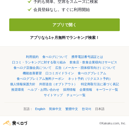
予約も簡単。空席をスムーズに検索
会員登録なし。すぐに利用開始
アプリで開く
アプリなら1ヶ月無料でランキング検索！
利用規約
食べログについて
携帯電話番号認証とは
口コミ・ランキングに対する取り組み
飲食店・飲食企業様向けサービス
食べログ店舗会員について
広告（メーカー・団体様等向け）について
機能改善要望
口コミガイドライン
食べログプレミアム
食べログプレミアム無料クーポン
ネット予約（リクエスト予約）
個人情報保護方針
外部送信（オプトアウト）
特定商取引法に基づく表記
推奨環境
ヘルプ・お問い合わせ
採用情報
企業情報
キーワード一覧
サイトマップ
チェーン一覧
言語：
English
简体中文
繁體中文
한국어
日本語
©Kakaku.com, Inc.