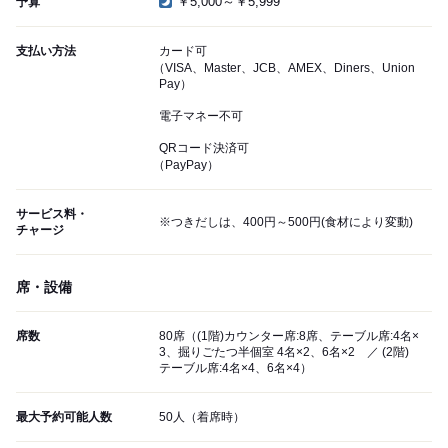
￥5,000～￥5,999
予算
支払い方法
カード可
（VISA、Master、JCB、AMEX、Diners、Union
Pay）
電子マネー不可
QRコード決済可
（PayPay）
サービス料・
※つきだしは、400円～500円(食材により変動)
チャージ
席・設備
席数
80席（(1階)カウンター席:8席、テーブル席:4名×
3、掘りごたつ半個室 4名×2、6名×2 ／ (2階)
テーブル席:4名×4、6名×4）
最大予約可能人数
50人（着席時）