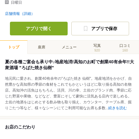
日曜日
店舗情報（詳細）
アプリで開く
アプリで保存
写真
口コミ
トップ
座席
メニュー
920
160
夏の各種ご宴会も承り中♪地産地消!高知のお町で創業40有余年!!大
衆酒場 "ろばた焼き仙樹"
地元民に愛され、創業40有余年の"ろばた焼き 仙樹"。地産地消をかかげ、自
然豊かな高知県の季節の食材をこれでもかというほどに取り揃る高知の名物
店。高知沖の活魚はもちろん、活貝、川の幸、土佐のブランド肉、季節に応
じた野菜や果物、などなど、豊富にそして豪快に活気ある店内で楽しめる。
土佐の地酒をはじめとする飲み物も取り揃え、カウンター、テーブル席、掘
りごたつ等など、様々なシーンにてご利用可能なお席も多数
...
続きを読む
お店のこだわり