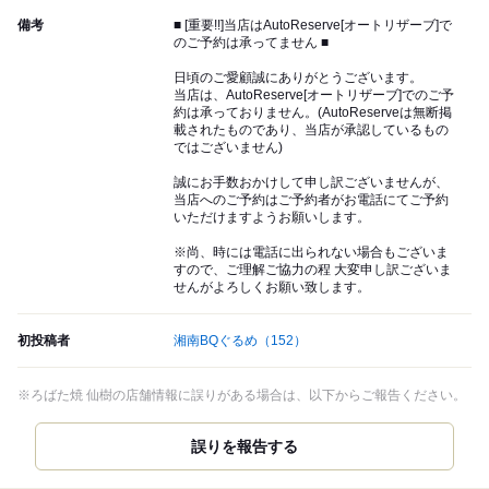
備考
■ [重要!!]当店はAutoReserve[オートリザーブ]で
のご予約は承ってません ■
日頃のご愛顧誠にありがとうございます。
当店は、AutoReserve[オートリザーブ]でのご予
約は承っておりません。(AutoReserveは無断掲
載されたものであり、当店が承認しているもの
ではございません)
誠にお手数おかけして申し訳ございませんが、
当店へのご予約はご予約者がお電話にてご予約
いただけますようお願いします。
※尚、時には電話に出られない場合もございま
すので、ご理解ご協力の程 大変申し訳ございま
せんがよろしくお願い致します。
初投稿者
湘南BQぐるめ
（152）
※ろばた焼 仙樹の店舗情報に誤りがある場合は、以下からご報告ください。
誤りを報告する