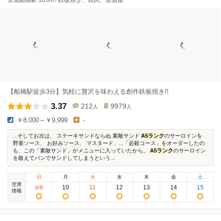
京成船橋駅 165m / 鉄板焼き、焼肉、居酒屋
【船橋駅徒歩3分】気軽に贅沢を味わえる創作鉄板焼き!!
3.37
212
9979
人
人
￥8,000～￥9,999
-
...そしてお次は、 ステーキサンドならぬ 素敵サンド
A5ランク
のサーロインを
野菜ソース、 お好みソース、 マスタード、...「必殺コース」をオーダーしたの
も、この「素敵サンド」がメニューに入っていたから。
A5ランク
のサーロイン
を敢えてパンでサンドしてしまうという...
日
月
火
水
木
金
土
空席
9
10
11
12
13
14
15
8
/
情報