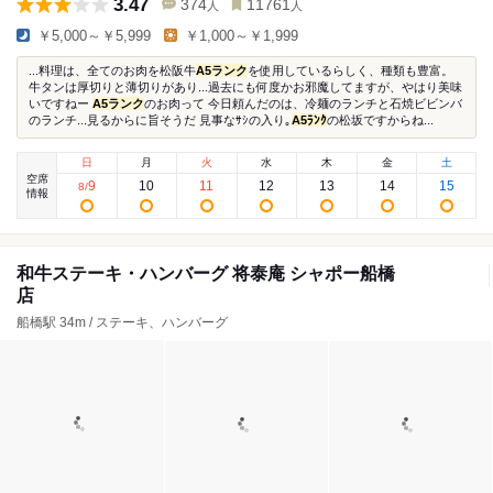
3.47
374
11761
人
人
￥5,000～￥5,999
￥1,000～￥1,999
...料理は、全てのお肉を松阪牛
A5ランク
を使用しているらしく、種類も豊富。
牛タンは厚切りと薄切りがあり...過去にも何度かお邪魔してますが、やはり美味
いですねー
A5ランク
のお肉って 今日頼んだのは、冷麺のランチと石焼ビビンバ
のランチ...見るからに旨そうだ 見事なｻｼの入り｡
A5ﾗﾝｸ
の松坂ですからね...
日
月
火
水
木
金
土
空席
9
10
11
12
13
14
15
8
/
情報
和牛ステーキ・ハンバーグ 将泰庵 シャポー船橋
店
船橋駅 34m / ステーキ、ハンバーグ