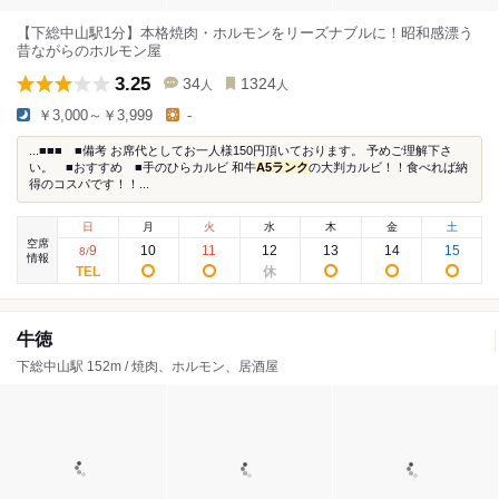
【下総中山駅1分】本格焼肉・ホルモンをリーズナブルに！昭和感漂う
昔ながらのホルモン屋
3.25
34
1324
人
人
￥3,000～￥3,999
-
...■■■ ■備考 お席代としてお一人様150円頂いております。 予めご理解下さ
い。 ■おすすめ ■手のひらカルビ 和牛
A5ランク
の大判カルビ！！食べれば納
得のコスパです！！...
日
月
火
水
木
金
土
空席
9
10
11
12
13
14
15
8
/
情報
牛徳
下総中山駅 152m / 焼肉、ホルモン、居酒屋