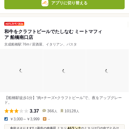
アプリに切り替える
和牛をクラフトビールでたしなむ ミートマフィ
ア 船橋南口店
京成船橋駅 76m / 居酒屋、イタリアン、パスタ
【船橋駅徒歩1分】“肉×チーズ×クラフトビール”で、夜をアップグレー
ド。
3.37
366
10128
人
人
￥3,000～￥3,999
-
...食欲そそります‼️ ◽︎和牛の肉寿司 ミスジ
A5ランク
のミスジは口の中でとろけ