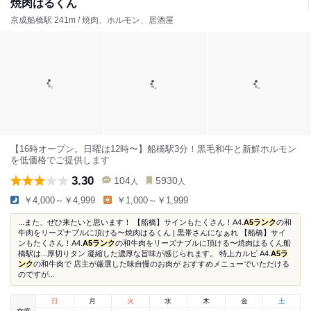
焼肉はるくん
京成船橋駅 241m / 焼肉、ホルモン、居酒屋
【16時オープン。日曜は12時〜】船橋駅3分！黒毛和牛と新鮮ホルモン
を低価格でご提供します
3.30
104
5930
人
人
￥4,000～￥4,999
￥1,000～￥1,999
...また、ぜひ来たいと思います！ 【船橋】サインもたくさん！A4.
A5ランク
の和
牛肉をリーズナブルに頂ける〜焼肉はるくん | 黒帯さんになぁれ 【船橋】サイ
ンもたくさん！A4.
A5ランク
の和牛肉をリーズナブルに頂ける〜焼肉はるくん船
橋駅は...厚切りタン 凝縮した濃厚な旨味が感じられます。 特上カルビ A4.
A5ラ
ンク
の和牛肉で 店主が厳選した味自慢のお肉が おすすめメニューでいただける
のですが...
日
月
火
水
木
金
土