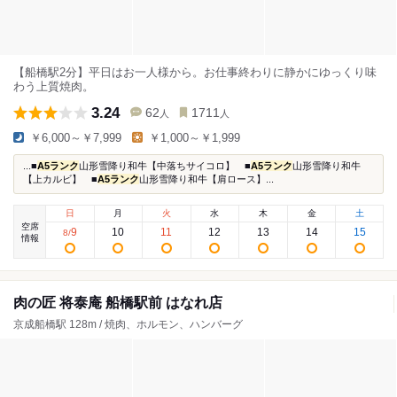
【船橋駅2分】平日はお一人様から。お仕事終わりに静かにゆっくり味
わう上質焼肉。
3.24
62
1711
人
人
￥6,000～￥7,999
￥1,000～￥1,999
...■
A5ランク
山形雪降り和牛【中落ちサイコロ】 ■
A5ランク
山形雪降り和牛
【上カルビ】 ■
A5ランク
山形雪降り和牛【肩ロース】...
日
月
火
水
木
金
土
空席
9
10
11
12
13
14
15
8
/
情報
肉の匠 将泰庵 船橋駅前 はなれ店
京成船橋駅 128m / 焼肉、ホルモン、ハンバーグ