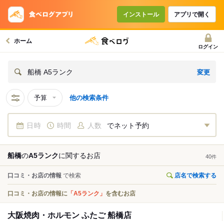
インストール
アプリで開く
ホーム
ログイン
変更
船橋 A5ランク
予算
他の検索条件
日時
時間
人数
でネット予約
船橋
の
A5ランク
に関する
お店
40
件
口コミ・お店の情報
で検索
店名で検索する
口コミ・お店の情報に
「A5ランク」
を含むお店
大阪焼肉・ホルモン ふたご 船橋店