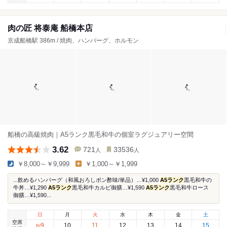
肉の匠 将泰庵 船橋本店
京成船橋駅 386m / 焼肉、ハンバーグ、ホルモン
船橋の高級焼肉｜A5ランク黒毛和牛の個室ラグジュアリー空間
3.62
721
33536
人
人
￥8,000～￥9,999
￥1,000～￥1,999
...飲めるハンバーグ（和風おろしポン酢味/単品）…¥1,000
A5ランク
黒毛和牛の
牛丼…¥1,290
A5ランク
黒毛和牛カルビ御膳…¥1,590
A5ランク
黒毛和牛ロース
御膳…¥1,590...
日
月
火
水
木
金
土
空席
9
10
11
12
13
14
15
8
/