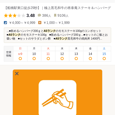
【船橋駅東口徒歩29秒】｜極上黒毛和牛の将泰庵ステーキ＆ハンバーグ
3.48
386
9106
人
人
￥4,000～￥4,999
￥1,000～￥1,999
...■飲めるハンバーグ200ｇと
A5ランク
のモモステーキ100gのコンボセット
■
A5ランク
のモモステーキ100g ■飲めるハンバーグ200ｇ...■セットのご飯とお
吸い物 ■セットのサラダとポン酢 ■
A5ランク
黒毛和牛の焼肉丼 1400円...
日
月
火
水
木
金
土
空席
9
10
11
12
13
14
15
8
/
情報