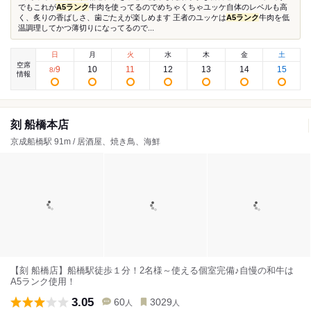
でもこれが
A5ランク
牛肉を使ってるのでめちゃくちゃユッケ自体のレベルも高
く、炙りの香ばしさ、歯ごたえが楽しめます 王者のユッケは
A5ランク
牛肉を低
温調理してかつ薄切りになってるので...
日
月
火
水
木
金
土
空席
9
10
11
12
13
14
15
8
/
情報
刻 船橋本店
京成船橋駅 91m / 居酒屋、焼き鳥、海鮮
【刻 船橋店】船橋駅徒歩１分！2名様～使える個室完備♪自慢の和牛は
A5ランク使用！
3.05
60
3029
人
人