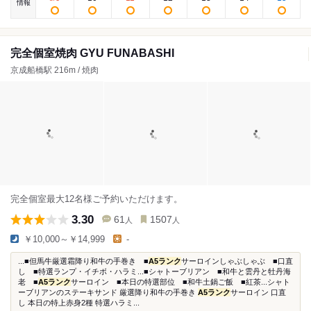
情報
完全個室焼肉 GYU FUNABASHI
京成船橋駅 216m / 焼肉
完全個室最大12名様ご予約いただけます。
3.30
61
1507
人
人
￥10,000～￥14,999
-
...■但馬牛厳選霜降り和牛の手巻き ■
A5ランク
サーロインしゃぶしゃぶ ■口直
し ■特選ランプ・イチボ・ハラミ...■シャトーブリアン ■和牛と雲丹と牡丹海
老 ■
A5ランク
サーロイン ■本日の特選部位 ■和牛土鍋ご飯 ■紅茶...シャト
ーブリアンのステーキサンド 厳選降り和牛の手巻き
A5ランク
サーロイン 口直
し 本日の特上赤身2種 特選ハラミ...