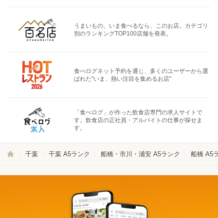
うまいもの、いま食べるなら、このお店。カテゴリ
別のランキングTOP100店舗を発表。
食べログネット予約を通じ、多くのユーザーから選
ばれた"いま、熱い注目を集めるお店"
「食べログ」が作った飲食店専門の求人サイトで
す。飲食店の正社員・アルバイトの仕事が探せま
す。
千葉
千葉 A5ランク
船橋・市川・浦安 A5ランク
船橋 A5