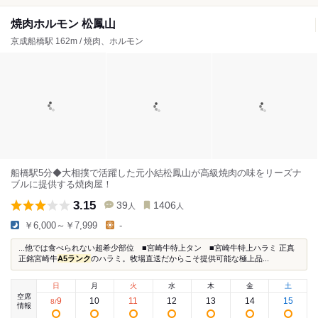
焼肉ホルモン 松鳳山
京成船橋駅 162m / 焼肉、ホルモン
船橋駅5分◆大相撲で活躍した元小結松鳳山が高級焼肉の味をリーズナ
ブルに提供する焼肉屋！
3.15
39
1406
人
人
￥6,000～￥7,999
-
...他では食べられない超希少部位 ■宮崎牛特上タン ■宮崎牛特上ハラミ 正真
正銘宮崎牛
A5ランク
のハラミ。牧場直送だからこそ提供可能な極上品...
日
月
火
水
木
金
土
空席
9
10
11
12
13
14
15
8
/
情報