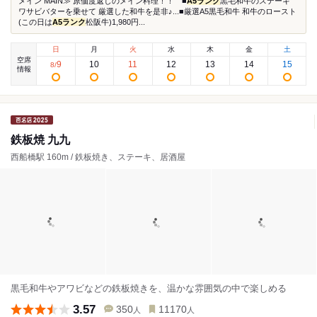
メイン MAIN≫ 原価度返しのメイン料理！！ ■
A5ランク
黒毛和牛のステーキ
ワサビバターを乗せて 厳選した和牛を是非♪...■厳選A5黒毛和牛 和牛のロースト
(この日は
A5ランク
松阪牛)1,980円...
日
月
火
水
木
金
土
空席
9
10
11
12
13
14
15
8
/
情報
鉄板焼 九九
西船橋駅 160m / 鉄板焼き、ステーキ、居酒屋
黒毛和牛やアワビなどの鉄板焼きを、温かな雰囲気の中で楽しめる
3.57
350
11170
人
人