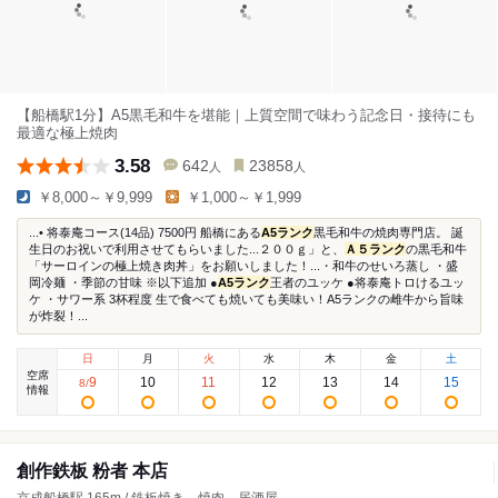
【船橋駅1分】A5黒毛和牛を堪能｜上質空間で味わう記念日・接待にも
最適な極上焼肉
3.58
642
23858
人
人
￥8,000～￥9,999
￥1,000～￥1,999
...• 将泰庵コース(14品) 7500円 船橋にある
A5ランク
黒毛和牛の焼肉専門店。 誕
生日のお祝いで利用させてもらいました...２００ｇ」と、
Ａ５ランク
の黒毛和牛
「サーロインの極上焼き肉丼」をお願いしました！...・和牛のせいろ蒸し ・盛
岡冷麺 ・季節の甘味 ※以下追加 ●
A5ランク
王者のユッケ ●将泰庵トロけるユッ
ケ ・サワー系 3杯程度 生で食べても焼いても美味い！A5ランクの雌牛から旨味
が炸裂！...
日
月
火
水
木
金
土
空席
9
10
11
12
13
14
15
8
/
情報
創作鉄板 粉者 本店