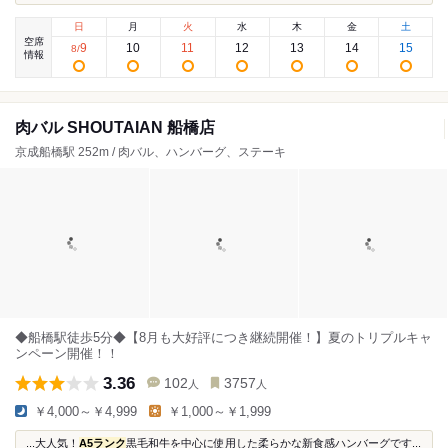
日
月
火
水
木
金
土
空席
9
10
11
12
13
14
15
8
/
情報
肉バル SHOUTAIAN 船橋店
京成船橋駅 252m / 肉バル、ハンバーグ、ステーキ
◆船橋駅徒歩5分◆【8月も大好評につき継続開催！】夏のトリプルキャ
ンペーン開催！！
3.36
102
3757
人
人
￥4,000～￥4,999
￥1,000～￥1,999
...大人気！
A5ランク
黒毛和牛を中心に使用した柔らかな新食感ハンバーグです...