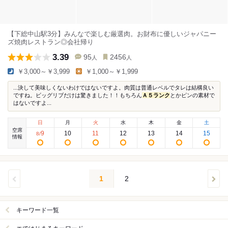
【下総中山駅3分】みんなで楽しむ厳選肉。お財布に優しいジャパニー
ズ焼肉レストラン◎会社帰り
3.39
95
2456
人
人
￥3,000～￥3,999
￥1,000～￥1,999
...決して美味しくないわけではないですよ。肉質は普通レベルでタレは結構良い
ですね。ビッグリブだけは驚きました！！もちろん
Ａ５ランク
とかピンの素材で
はないですよ...
日
月
火
水
木
金
土
空席
9
10
11
12
13
14
15
8
/
情報
1
2
キーワード一覧