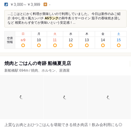
￥3,000～￥3,999
-
...ここはとにかく料理が美味しいので利用していました。 今日は新作のみご紹
介 冷やし坦々風カンパチ
A5ランク
の和牛炙りサーロイン 茄子の香味焼き浸し
など 相変わらず全てが美味いという安定感！...
日
月
火
水
木
金
土
空席
9
10
11
12
13
14
15
8
/
情報
焼肉とごはんの奇跡 船橋夏見店
新船橋駅 694m / 焼肉、ホルモン、居酒屋
上質なお肉とおひつごはんを堪能できる焼き肉店！飲み会利用にも◎