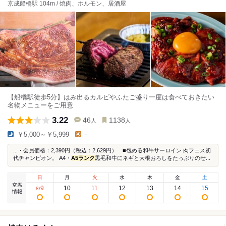
京成船橋駅 104m / 焼肉、ホルモン、居酒屋
【船橋駅徒歩5分】はみ出るカルビやふたご盛り一度は食べておきたい
名物メニューをご用意
3.22
46
1138
人
人
￥5,000～￥5,999
-
...・会員価格：2,390円（税込：2,629円） ■包める和牛サーロイン 肉フェス初
代チャンピオン。 A4・
A5ランク
黒毛和牛にネギと大根おろしをたっぷりのせ...
日
月
火
水
木
金
土
空席
9
10
11
12
13
14
15
8
/
情報