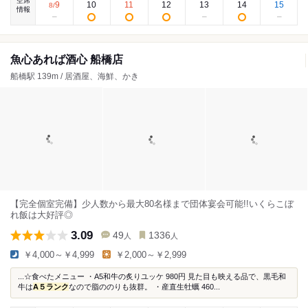
空席
9
10
11
12
13
14
15
8
/
情報
魚心あれば酒心 船橋店
船橋駅 139m / 居酒屋、海鮮、かき
【完全個室完備】少人数から最大80名様まで団体宴会可能!!いくらこぼ
れ飯は大好評◎
3.09
49
1336
人
人
￥4,000～￥4,999
￥2,000～￥2,999
...☆食べたメニュー ・A5和牛の炙りユッケ 980円 見た目も映える品で、黒毛和
牛は
A５ランク
なので脂ののりも抜群。 ・産直生牡蠣 460...