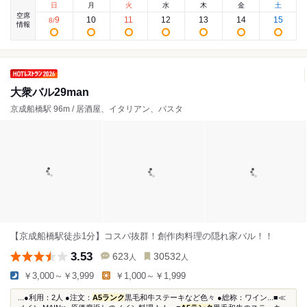
日
月
火
水
木
金
土
空席
9
10
11
12
13
14
15
8
/
情報
大衆バル29man
京成船橋駅 96m / 居酒屋、イタリアン、パスタ
【京成船橋駅徒歩1分】コスパ抜群！創作肉料理の隠れ家バル！！
3.53
623
30532
人
人
￥3,000～￥3,999
￥1,000～￥1,999
...●利用：2人 ●注文：
A5ランク
黒毛和牛ステーキなど色々 ●総称：ワイン...■≪