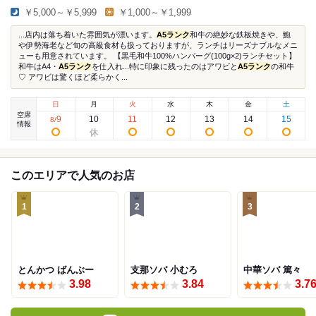
￥5,000～￥5,999
￥1,000～￥1,999
...店内は落ち着いた雰囲気が漂います。
A5ランク
和牛の絶妙な鉄板焼きや、鮑
や伊勢海老など旬の高級食材も扱っておりますが、ランチはリーズナブルなメニ
ューも用意されています。 【黒毛和牛100%ハンバーグ(100g×2)ランチセット】
和牛はA4・
A5ランク
を仕入れ...特に印象に残ったのはアワビと
A5ランク
の和牛
♡ アワビは驚くほど柔らかく...
日
月
火
水
木
金
土
空席
9
10
11
12
13
14
15
8
/
情報
このエリアで人気のお店
1
2
3
とんかつ ばんぶー
支那ソバ 小むろ
中華ソバ 篤々
3.98
3.84
3.7