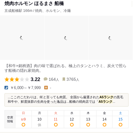
焼肉ホルモン ほるまさ 船橋
京成船橋駅 166m / 焼肉、ホルモン、冷麺
【和牛×銘柄酒】肉の味で選ばれる。極上のタンとハラミ、炭火で照ら
す船橋の隠れ家焼肉。
3.22
164
3765
人
人
￥6,000～￥7,999
-
...ここのこだわりは、何と言っても肉質。 全国から厳選された
A5ランク
の黒毛
和牛や、鮮度抜群の生肉を使った逸品は...船橋の焼肉店では「
A5ランク
...
日
月
火
水
木
金
土
空席
9
10
11
12
13
14
15
8
/
情報