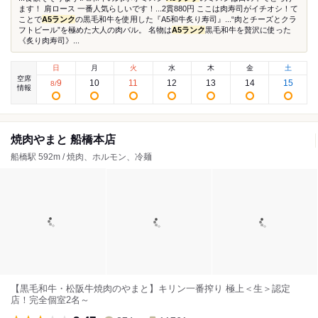
ます！ 肩ロース 一番人気らしいです！...2貫880円 ここは肉寿司がイチオシ！て
ことで
A5ランク
の黒毛和牛を使用した『A5和牛炙り寿司』...“肉とチーズとクラ
フトビール”を極めた大人の肉バル。 名物は
A5ランク
黒毛和牛を贅沢に使った
《炙り肉寿司》...
日
月
火
水
木
金
土
空席
9
10
11
12
13
14
15
8
/
情報
焼肉やまと 船橋本店
船橋駅 592m / 焼肉、ホルモン、冷麺
【黒毛和牛・松阪牛焼肉のやまと】キリン一番搾り 極上＜生＞認定
店！完全個室2名～