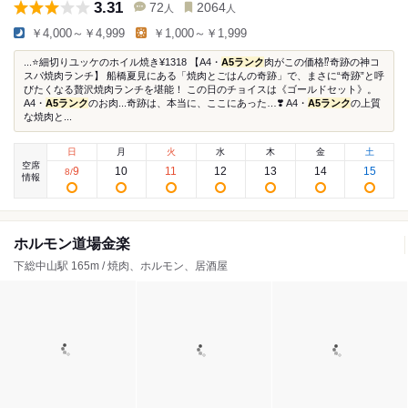
3.31
72
2064
人
人
￥4,000～￥4,999
￥1,000～￥1,999
...⭐️細切りユッケのホイル焼き¥1318 【A4・
A5ランク
肉がこの価格⁉️奇跡の神コ
スパ焼肉ランチ】 船橋夏見にある「焼肉とごはんの奇跡」で、まさに“奇跡”と呼
びたくなる贅沢焼肉ランチを堪能！ この日のチョイスは《ゴールドセット》。
A4・
A5ランク
のお肉...奇跡は、本当に、ここにあった…❣️ A4・
A5ランク
の上質
な焼肉と...
日
月
火
水
木
金
土
空席
9
10
11
12
13
14
15
8
/
情報
ホルモン道場金楽
下総中山駅 165m / 焼肉、ホルモン、居酒屋