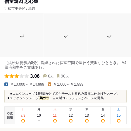
個室焼肉 忠心蔵
浜松市中央区 / 焼肉
【浜松駅徒歩約8分】洗練された個室空間で味わう贅沢なひととき。 A4
黒毛和牛をご賞味あれ。
3.06
6
96
人
人
￥10,000～￥14,999
￥1,000～￥1,999
...■コムタンスープ 18時間かけて和牛テールを煮込み濃厚に仕上げたスープ。
■ユッケジャンスープ
鶏ガラ
、自家製コチュジャンがベースの野菜...
日
月
火
水
木
金
土
空席
9
10
11
12
13
14
15
8
/
情報