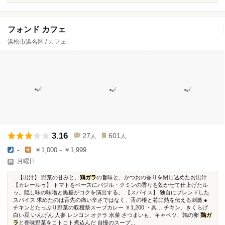
フォンド カフェ
浜松市浜名区 / カフェ
3.16
27
601
人
人
-
￥1,000～￥1,999
月曜日
...【出汁】 野菜の甘みと、
鶏ガラ
の旨味と、かつおの香りを閉じ込めたお出汁
【カレールゥ】 トマトをベースにバジル・クミンの香りを効かせて仕上げたル
ゥ。隠し味の味噌と黒糖がコクを演出する。 【スパイス】 独自にブレンドした
スパイス 求めたのは舌先の痛い辛さではなく、舌の根と芯に熱を伝える刺激 ●
チキンとたっぷり野菜の収穫祭スープカレー ￥1,200 ・具… チキン、きくらげ
白い豆 いんげん 人参 レンコン オクラ 水菜 さつまいも、キャベツ、鶉の卵
鶏ガ
ラ
と香味野菜をコトコト煮込んだ 自慢のスープ...