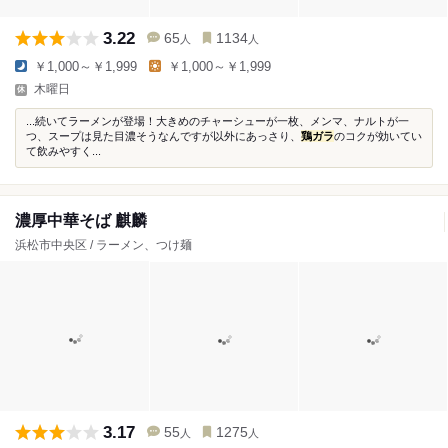
3.22
65
1134
人
人
￥1,000～￥1,999
￥1,000～￥1,999
木曜日
...続いてラーメンが登場！大きめのチャーシューが一枚、メンマ、ナルトが一
つ、スープは見た目濃そうなんですが以外にあっさり、
鶏ガラ
のコクが効いてい
て飲みやすく...
濃厚中華そば 麒麟
浜松市中央区 / ラーメン、つけ麺
3.17
55
1275
人
人