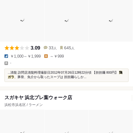
3.09
33
645
人
人
￥1,000～￥1,999
～￥999
-
...清龍 訪問店清龍料理撮影日2012年07月26日12時22分頃 【担担麺 800円】
鶏
ガラ
、豚骨、魚介から取ったスープは 担担麺らしか...
スガキヤ 浜北プレ葉ウォーク店
浜松市浜名区 / ラーメン