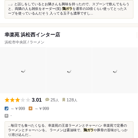
...』と話しをしているとお隣さんも興味を持ったので、スプーンで飲んでもらう
と、両隣の人も雑炊をオーダー(笑)
鶏ガラ
を通常の10倍くらい使ってとったス
ープを使っているんだそう 入ってる玉子も濃厚ですし...
幸楽苑 浜松西インター店
浜松市中央区 / ラーメン
3.01
25
128
人
人
～￥999
～￥999
-
...毎日でも食べたくなる、幸楽苑の王道ラーメンとチャーハン 幸楽苑で定番の
ラーメンとチャーハンを。 ラーメンは醤油味で、
鶏ガラ
や豚骨の旨味がしっか
り溶け込んだ...