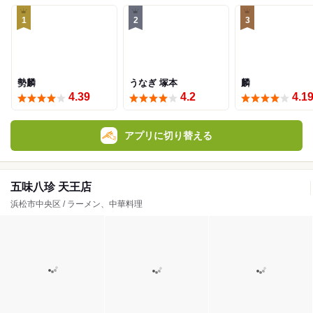
1
2
3
勢麟
うなぎ 塚本
麟
4.39
4.2
4.1
アプリに切り替える
五味八珍 天王店
浜松市中央区 / ラーメン、中華料理