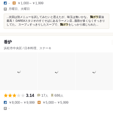
-
￥1,000～￥1,999
月曜日、火曜日
...次回は別メニューを試してみたいと思えたが、味玉は無いかな。
鶏ガラ
醤油
最高！ DAREAスタジオのすぐそばにあるラーメン店...脂肪が多くなくすっきり
してた。 スープ→すっきりしたスープで、
鶏ガラ
をしっかり感じられた...
香炉
浜松市中央区 / 日本料理、ステーキ
3.14
17
686
人
人
￥8,000～￥9,999
￥5,000～￥5,999
-