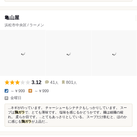
亀山屋
浜松市中央区 / ラーメン
3.12
41
801
人
人
～￥999
～￥999
金曜日
...ネギがのっています。 チャーシューもシナチクもしっかりしています。 スー
プは
鶏ガラ
で、とても薄味です。 塩味を感じるかどうかです。麺は細麺の縮
れ。 柔らか目です。...とてもあっさりとしている。 スープだけ飲むと、ほのか
に感じる
鶏ガラ
が上品だ...