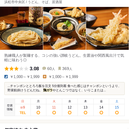
浜松市中央区 / うどん、そば、居酒屋
熟練職人が製麺する、コシの強い讃岐うどん。生醤油や関西風出汁で気
軽に味わう◎
3.08
60
369
人
人
￥1,000～￥1,999
￥1,000～￥1,999
...チャンポンととろろ飯を注文 5分後到着 食べた感じはチャンポンというより、
野菜餡掛けうどんだね。
鶏ガラ
やとんこつではなく、いりこまたは...
日
月
火
水
木
金
土
空席
9
10
11
12
13
14
15
8
/
情報