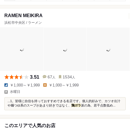
RAMEN MEIKIRA
浜松市中央区 / ラーメン
3.51
67
1534
人
人
￥1,000～￥1,999
￥1,000～￥1,999
水曜日
...1。皆様に自信を持っておすすめできる名店です。個人的好みで、カツオ出汁
や麺つゆ系のスープがあまり好きではなく、
鶏ガラ
派の為、若干点数低め...
このエリアで人気のお店