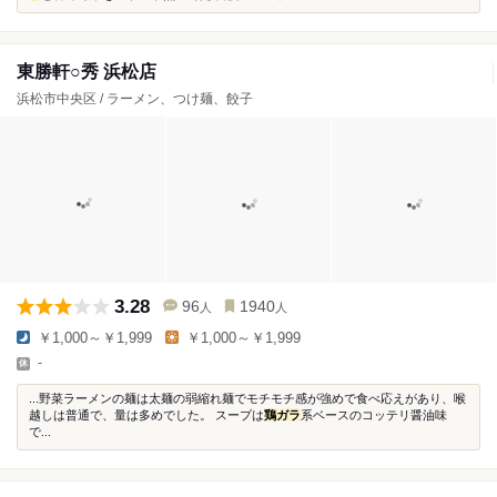
東勝軒○秀 浜松店
浜松市中央区 / ラーメン、つけ麺、餃子
3.28
96
1940
人
人
￥1,000～￥1,999
￥1,000～￥1,999
-
...野菜ラーメンの麺は太麺の弱縮れ麺でモチモチ感が強めで食べ応えがあり、喉
越しは普通で、量は多めでした。 スープは
鶏ガラ
系ベースのコッテリ醤油味
で...