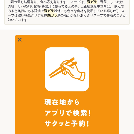
...麺の量も結構有り、食べ応え有ります。 スープは、
鶏ガラ
、野菜、しいたけ
の粉、サバの削り節等 を出汁に使ってるとの事。...正統派な中華そば。 飲んで
みると奥行のある醤油で
鶏ガラ
以外にも色々な食材を使用している感じ(^^)...ス
ープは濃い褐色クリアな豚
鶏ガラ
系の油が少ないあっさりスープで醤油のコクが
効いています...