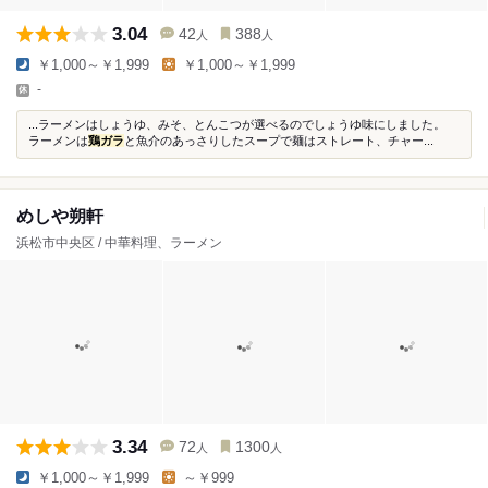
3.04
42
388
人
人
￥1,000～￥1,999
￥1,000～￥1,999
-
...ラーメンはしょうゆ、みそ、とんこつが選べるのでしょうゆ味にしました。
ラーメンは
鶏ガラ
と魚介のあっさりしたスープで麺はストレート、チャー...
めしや朔軒
浜松市中央区 / 中華料理、ラーメン
3.34
72
1300
人
人
￥1,000～￥1,999
～￥999