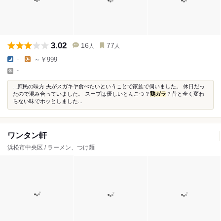
3.02
16
77
人
人
-
～￥999
-
...庶民の味方 夫がスガキヤ食べたいということで家族で伺いました。 休日だっ
たので混み合っていました。 スープは優しいとんこつ？
鶏ガラ
？昔と全く変わ
らない味でホッとしました...
ワンタン軒
浜松市中央区 / ラーメン、つけ麺