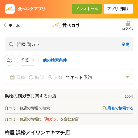
インストール
アプリで開く
ホーム
ログイン
変更
浜松 鶏ガラ
予算
他の検索条件
日時
時間
人数
でネット予約
浜松
の
鶏ガラ
に関する
お店
108
件
口コミ・お店の情報
で検索
店名で検索する
口コミ・お店の情報に
「鶏ガラ」
を含むお店
杵屋 浜松メイワンエキマチ店