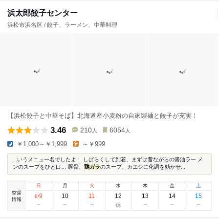
浜太郎餃子センター
浜松市浜名区 / 餃子、ラーメン、中華料理
【浜松餃子と中華そば】北海道産小麦粉の自家製麺と餃子が充実！
3.46
210
6054
人
人
￥1,000～￥1,999
～￥999
...いうメニュー名でしたよ！ しばらくして到着、まずは昔ながらの醤油ラー メ
ンのスープをひと口… 豚骨、
鶏ガラ
のスープ、カエシに化調を効かせ...
日
月
火
水
木
金
土
空席
9
10
11
12
13
14
15
8
/
情報