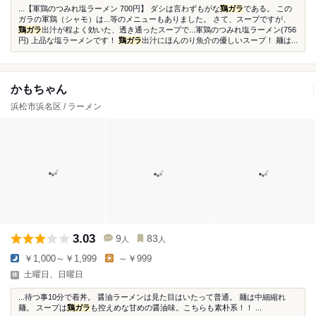
...【軍鶏のつみれ塩ラーメン 700円】 ダシは言わずもがな
鶏ガラ
である。 この
ガラの軍鶏（シャモ）は...等のメニューもありました。 さて、スープですが、
鶏ガラ
出汁が程よく効いた、透き通ったスープで...軍鶏のつみれ塩ラーメン(756
円) 上品な塩ラーメンです！
鶏ガラ
出汁にほんのり魚介の優しいスープ！ 麺は...
かもちゃん
浜松市浜名区 / ラーメン
3.03
9
83
人
人
￥1,000～￥1,999
～￥999
土曜日、日曜日
...待つ事10分で着丼。 醤油ラーメンは見た目はいたって普通。 麺は中細縮れ
麺。 スープは
鶏ガラ
も控えめな甘めの醤油味。こちらも素朴系！！ ...