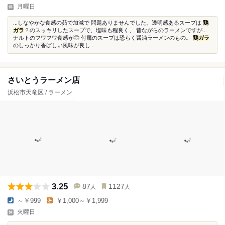
月曜日
...しなやかな食感の茹で加減で 問題ありませんでした。透明感あるスープは
鶏
ガラ
？のスッキリしたスープで、塩味も程良く、 昔ながらのラーメンですが...
ナルトのフワフワ食感が◎ 付属のスープは恐らく醤油ラーメンのもの。
鶏ガラ
のしっかり香ばしい風味が良し...
さいとうラーメン店
浜松市天竜区 / ラーメン
3.25
87
1127
人
人
～￥999
￥1,000～￥1,999
火曜日