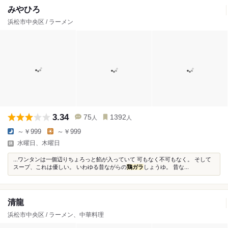
みやひろ
浜松市中央区 / ラーメン
3.34
75
1392
人
人
～￥999
～￥999
水曜日、木曜日
...ワンタンは一個辺りちょろっと餡が入っていて 可もなく不可もなく。 そして
スープ、これは優しい。 いわゆる昔ながらの
鶏ガラ
しょうゆ。 昔な...
清龍
浜松市中央区 / ラーメン、中華料理