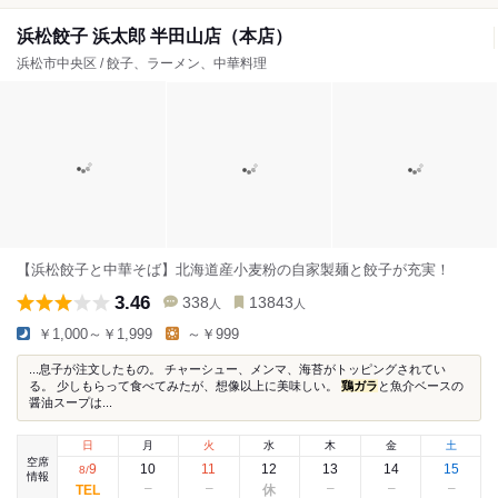
浜松餃子 浜太郎 半田山店（本店）
浜松市中央区 / 餃子、ラーメン、中華料理
【浜松餃子と中華そば】北海道産小麦粉の自家製麺と餃子が充実！
3.46
338
13843
人
人
￥1,000～￥1,999
～￥999
...息子が注文したもの。 チャーシュー、メンマ、海苔がトッピングされてい
る。 少しもらって食べてみたが、想像以上に美味しい。
鶏ガラ
と魚介ベースの
醤油スープは...
日
月
火
水
木
金
土
空席
9
10
11
12
13
14
15
8
/
情報