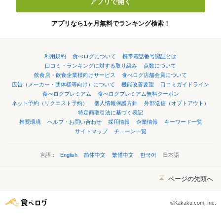
アプリで開く
アプリなら1ヶ月無料でランキング検索！
利用規約
食べログについて
携帯電話番号認証とは
口コミ・ランキングに対する取り組み
点数について
飲食店・飲食企業様向けサービス
食べログ店舗会員について
広告（メーカー・団体様等向け）について
機能改善要望
口コミガイドライン
食べログプレミアム
食べログプレミアム無料クーポン
ネット予約（リクエスト予約）
個人情報保護方針
外部送信（オプトアウト）
特定商取引法に基づく表記
推奨環境
ヘルプ・お問い合わせ
採用情報
企業情報
キーワード一覧
サイトマップ
チェーン一覧
言語：
English
简体中文
繁體中文
한국어
日本語
ページの先頭へ
©Kakaku.com, Inc.