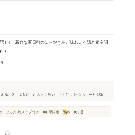
駅1分・新鮮な百日雛の炭火焼き鳥が味わえる隠れ家空間
人
01
99
と焼き鳥。久しぶりに「むろまち鳥や」さんに...
はっしー！(423)
by
■鶏そぼろ丼 鶏スープ付き ■冬季限定・
鴨
鍋 ■お通...