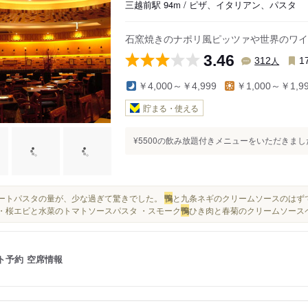
三越前駅 94m / ピザ、イタリアン、パスタ
石窯焼きのナポリ風ピッツァや世界のワイ
3.46
人
312
1
￥4,000～￥4,999
￥1,000～￥1,9
貯まる・使える
¥5500の飲み放題付きメニューをいただきました
ショートパスタの量が、少な過ぎて驚きでした。
鴨
と九条ネギのクリームソースのはず
..・桜エビと水菜のトマトソースパスタ ・スモーク
鴨
ひき肉と春菊のクリームソースペン
ト予約
空席情報