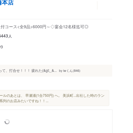
橋本店
コース<全9品>6000円～◇宴会12名様迄可◎
人
4443
99
、打合せ！！！ 疲れた(&gt;_&...
iwくん(846)
by
ールのあとは、 早瀬浦(1合750円) へ。 美浜町...出社した時のラン
列のお店みたいですね！！...