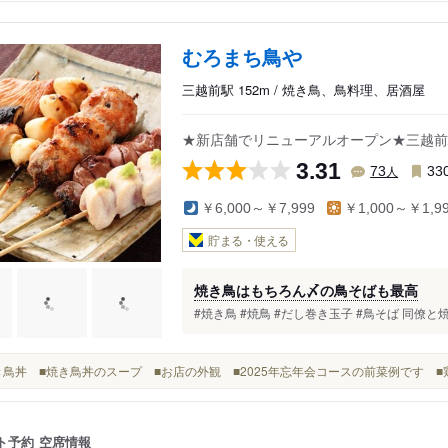
むろまち鳥や
三越前駅 152m / 焼き鳥、鳥料理、居酒屋
★新店舗でリニューアルオープン★三越前
3.31
人
73
33
￥6,000～￥7,999
￥1,000～￥1,9
貯まる・使える
焼き鳥はもちろん〆の鳥そばも最高
#焼き鳥 #焼鳥 #だし巻き玉子 #鳥そば 同僚
■焼き鳥丼 ■焼き鳥丼のスープ ■お店の外観 ■2025年忘年会コースの前菜例です 
ト予約
空席情報