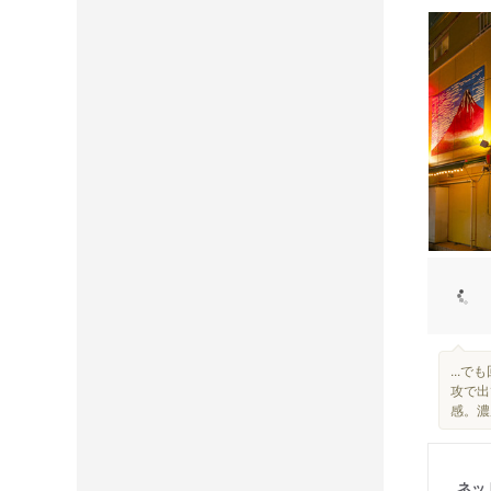
...
攻で出
感。濃
ネッ