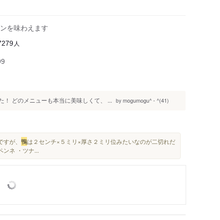
ンを味わえます
人
7279
99
！ どのメニューも本当に美味しくて、 ...
mogumogu^ - ^(41)
by
ですが、
鴨
は２センチ×５ミリ×厚さ２ミリ位みたいなのが二切れだ
ネ ・ツナ...