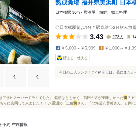
熟成魚場 福井県美浜町 日本
日本橋駅 30m / 居酒屋、海鮮、郷土料理
◇日本橋駅徒歩1分＊駅直結◇2Ｈ飲み放題付
3.43
人
273
1
￥5,000～￥5,999
￥1,000～￥1,9
貯まる・使える
今日の三人ランチ！(^-^)v 今日は、昼にまたがって
今回はアサヒスーパードライでした。 銘柄はともかく、前回の方が美味しかった
鴨
？ ビ
ちらに訪問して来ました！！ 八重洲の「土佐
鴨
さん」「北海道八雲町さん」と同じ系
ト予約
空席情報