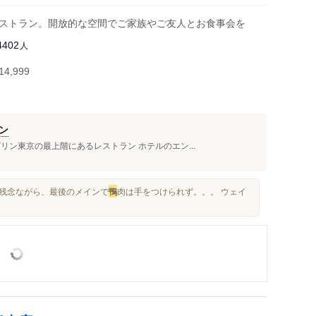
のレストラン。開放的な空間でご家族やご友人とお食事会を
人
4402
4,999
ン
リン東京の最上階にあるレストラン ホテルのエン...
 残念ながら、最後のメインで
鴨
肉は手をつけられず。。。 ウェイ