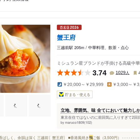
蟹王府
三越前駅 205m / 中華料理、飲茶・点心
ミシュラン星ブランドが手掛ける高級中華
3.74
人
1029
￥20,000～￥29,999
￥3,000～￥3,
貯まる・使える
立地、雰囲気、味 全てにおいて魅力し
東京在住ではないのに前回気に入りすぎて2回目
maruco1809(102)
by
皮は香ばしく、余韻は深く 三越前〖蟹王府〗 ■香港風焼き
鴨
ご飯（3,500円） - - - -