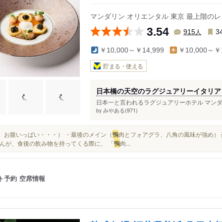
マンダリン オリエンタル 東京 最上階
3.54
人
915
3
￥10,000～￥14,999
￥10,000～￥1
貯まる・使える
日本橋の天空のラグジュアリーイタリア
日本一と言われるラグジュアリーホテル マンダ
みやある(971)
by
でも、お腹いっぱい・・・） ・最後のメイン（
鴨
肉とフォアグラ、八角の風味が強め）
んが、食後の飲み物を持ってくる際に、 「
鴨
肉...
ト予約
空席情報