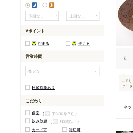
～
Vポイント
貯まる
使える
営業時間
...
ターさ
日曜営業あり
こだわり
ネッ
個室
半個室を含む
飲み放題
3時間以上
カード可
貸切可