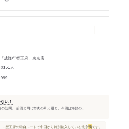
「成隆行蟹王府」東京店
人
49151
999
かない！
の訪問。 前回と同じ蟹肉の和え麺と、今回は海鮮の...
 - - - - - -...蟹王府の独自ルートで中国から特別輸入している北京
鴨
です。