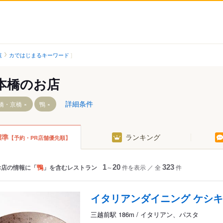
覧
カではじまるキーワード
本橋のお店
詳細条件
橋・京橋
鴨
標準
ランキング
【予約・PR店舗優先順】
駅
鴨
お店の情報に「
」を含むレストラン
1
～
20
件を表示
／
全
323
件
イタリアンダイニング ケシキ
三越前駅 186m / イタリアン、パスタ