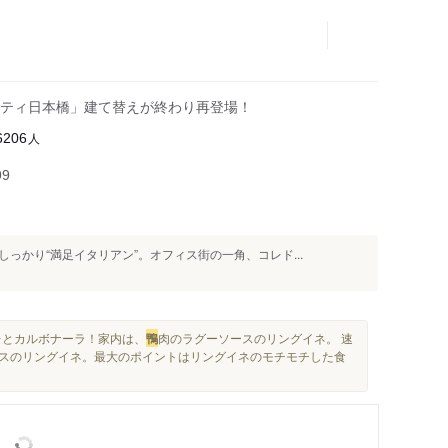
ティ日本橋」建て替えが終わり再登場！
人
6206
99
っかり“満足イタリアン”。オフィス街の一角、コレド...
レとカルボナーラ！家内は、
鴨
肉のラグーソースのリングイネ。 速
ースのリングイネ。最大のポイントはリングイネのモチモチした食