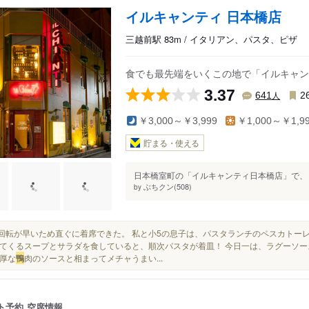
イルキャンティ 日本橋店
三越前駅 83m / イタリアン、パスタ、ピザ
食でも最先端をいくこの地で「イルキャン
3.37
人
641
2
￥3,000～￥3,999
￥1,000～￥1,9
貯まる・使える
日本橋室町の「イルキャンティ日本橋店」で、し
ぶちクン(508)
by
でも回転が早いため直ぐに着席できた。 私と小5の息子は、パスタランチのペスカトー
てくるスープとサラダを食していると、順次パスタが着皿！ 今日一は、ラグーソ
厚な
鴨
肉のソースと相まってメチャうまい...
ト予約
空席情報