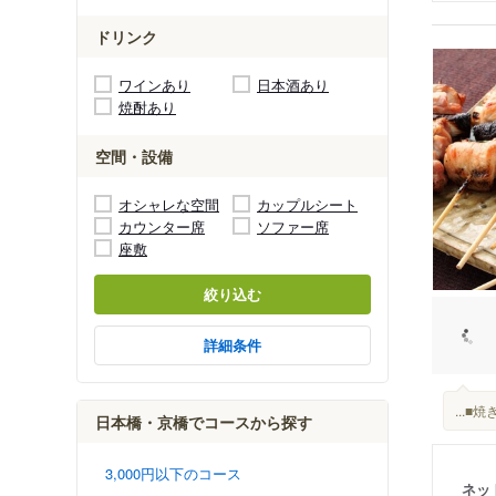
ドリンク
ワインあり
日本酒あり
焼酎あり
空間・設備
オシャレな空間
カップルシート
カウンター席
ソファー席
座敷
絞り込む
詳細条件
...
日本橋・京橋でコースから探す
3,000円以下のコース
ネッ