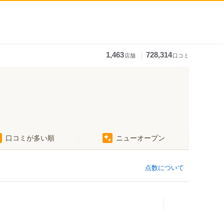
｜
1,463
728,314
店舗
口コミ
口コミが多い順
ニューオープン
点数について