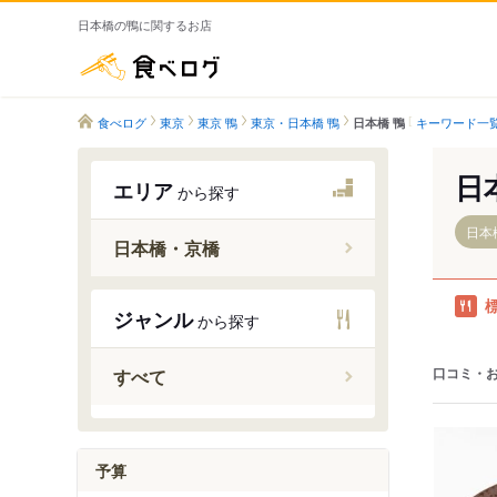
日本橋の鴨に関するお店
食べログ
食べログ
東京
東京 鴨
東京・日本橋 鴨
キーワード一
日本橋 鴨
日
エリア
から探す
日本
日本橋・京橋
新日本橋
ジャンル
から探す
三越前駅
日本橋駅
口コミ・
すべて
京橋駅
宝町駅
予算