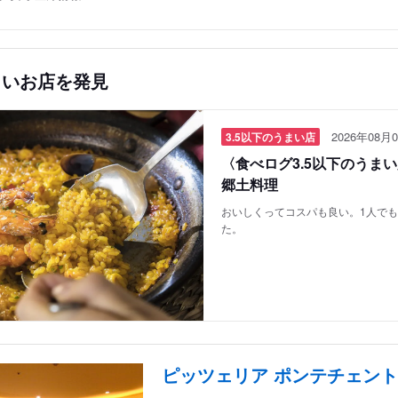
しいお店を発見
2026年08月0
3.5以下のうまい店
〈食べログ3.5以下のうま
郷土料理
おいしくってコスパも良い。1人で
た。
ピッツェリア ポンテチェント