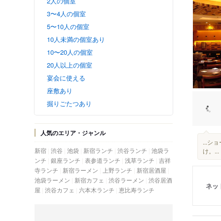
2人の個室
3〜4人の個室
5〜10人の個室
10人未満の個室あり
10〜20人の個室
20人以上の個室
宴会に使える
座敷あり
掘りごたつあり
人気のエリア・ジャンル
...
新宿
渋谷
池袋
新宿ランチ
渋谷ランチ
池袋ラ
け。.
ンチ
銀座ランチ
表参道ランチ
浅草ランチ
吉祥
寺ランチ
新宿ラーメン
上野ランチ
新宿居酒屋
池袋ラーメン
新宿カフェ
渋谷ラーメン
渋谷居酒
ネッ
屋
渋谷カフェ
六本木ランチ
恵比寿ランチ