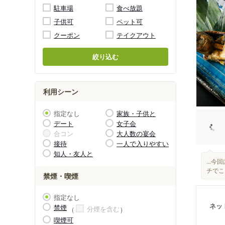
駐車場
食べ放題
子供可
ペット可
クーポン
テイクアウト
絞り込む
利用シーン
指定なし
家族・子供と
デート
女子会
合コン
大人数の宴会
接待
一人で入りやすい
知人・友人と
...
チでこ
禁煙・喫煙
指定なし
ネッ
禁煙
分煙を含む
喫煙可