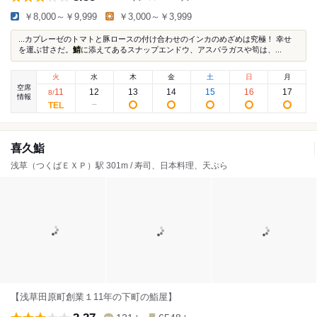
￥8,000～￥9,999
￥3,000～￥3,999
...カプレーゼのトマトと豚ロースの付け合わせのインカのめざめは究極！ 幸せ
を運ぶ甘さだ。
鯖
に添えてあるスナップエンドウ、アスパラガスや筍は、...
火
水
木
金
土
日
月
空席
11
12
13
14
15
16
17
8
/
情報
喜久鮨
浅草（つくばＥＸＰ）駅 301m / 寿司、日本料理、天ぷら
【浅草田原町創業１11年の下町の鮨屋】