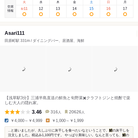
火
水
木
金
土
日
月
空席
11
12
13
14
15
16
17
8
/
情報
Asari111
田原町駅 331m / ダイニングバー、居酒屋、海鮮
【浅草駅3分】三浦半島直送の鮮魚と旬野菜✖️クラフトジンと焼酎で楽
しむ大人の隠れ家。
3.46
316
20626
人
人
￥4,000～￥4,999
￥1,000～￥1,999
...と迷いましたが、久しぶりに灰干しを食べたいなということで、
鯖
の灰干しを
注文しました。税込み1,100円です。 やっぱり美味しい。なんと言っても、
鯖
の