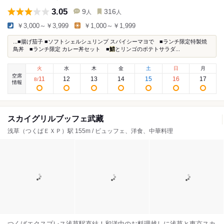
3.05
9
316
人
人
￥3,000～￥3,999
￥1,000～￥1,999
...■揚げ茄子 ■ソフトシェルシュリンプ スパイシーマヨで ■ランチ限定特製焼
鳥丼 ■ランチ限定 カレー丼セット ■
鯖
とリンゴのポテトサラダ...
火
水
木
金
土
日
月
空席
11
12
13
14
15
16
17
8
/
情報
スカイグリルブッフェ武藏
浅草（つくばＥＸＰ）駅 155m / ビュッフェ、洋食、中華料理
つくばエクスプレス浅草駅直結！和洋中のお料理越しに浅草と東京スカ