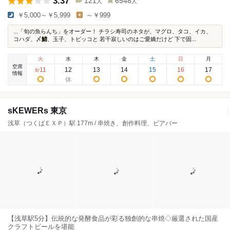
3.37
121
6548
人
人
￥5,000～￥5,999
～￥999
...「旬の魚らんち」をオーダー！ チラシ寿司のネタが、マグロ、タコ、イカ、
コハダ、〆
鯖
、玉子、トビッコと 若干寂しいのはご愛嬌だけど 下で固...
火
水
木
金
土
日
月
空席
11
12
13
14
15
16
17
8
/
情報
sKEWERs 東京
浅草（つくばＥＸＰ）駅 177m / 串焼き、創作料理、ビアバー
【浅草駅5分】伝統的な発酵食品が彩る独創的な串焼◇厳選された国産
クラフトビールを堪能