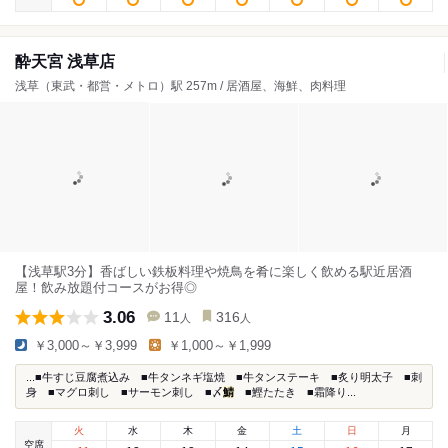
酔天宮 浅草店
浅草（東武・都営・メトロ）駅 257m / 居酒屋、海鮮、肉料理
【浅草駅3分】香ばしい鉄板料理や焼鳥を肴に楽しく飲める駅近居酒
屋！飲み放題付コースがお得◎
3.06
11
316
人
人
￥3,000～￥3,999
￥1,000～￥1,999
...■牛すじ豆腐煮込み ■牛タンネギ塩焼 ■牛タンステーキ ■炙り明太子 ■刺
身 ■マグロ刺し ■サーモン刺し ■〆
鯖
■鰹たたき ■霜降り...
火
水
木
金
土
日
月
空席