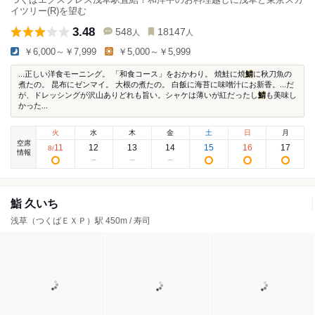
イツリー(R)を望む
3.48
548
18147
人
人
￥6,000～￥7,999
￥5,000～￥5,999
...正しい洋食モーニング。 「和食コース」をおかわり。 焼鮭に焼
鯖
に秋刀魚の
煮たの。 昆布にゼンマイ。 大根の煮たの。 白飯に海苔に味噌汁にお新香。...だ
が、ドレッシングが沢山ありどれも旨い。シャケは薄いが紅だったし
鯖
も美味し
かった...
火
水
木
金
土
日
月
空席
11
12
13
14
15
16
17
8
/
情報
鮨 久いち
浅草（つくばＥＸＰ）駅 450m / 寿司