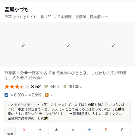
盃屋かづち
浅草（つくばＥＸＰ）駅 129m / 日本料理、居酒屋、日本酒バー
浅草駅１分◆一軒家の古民家で至福のひととき。こだわりの江戸料理
と、約40種の純米酒♪
3.52
342
28105
人
人
￥6,000～￥7,999
-
...メモメモメモ～～と（笑） おじゃまして、まずはしめ
鯖
を頼んで いつものよ
うに日本酒はお任せで～と。 えええ～ここで会えるとは思っていなかった
鯖
専
用の？！お酒”サバ・デ・シュ”が！！！...▼刺身5点盛り 大トロ、漬けマグロ、
金目鯛の昆布締め、しめ
鯖
...
火
水
木
金
土
日
月
空席