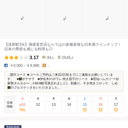
【浅草駅3分】酒屋直営店ならではの多種多様な日本酒ラインナップ！
日本の季節を感じる料理も◎
3.17
44
2545
人
人
￥8,000～￥9,999
-
...贅沢コース ★コースご予約はご来店2日前までにご連絡をお願いしていま
す。 ■
鯖
ポテサラ ■伊佐木のポワレ 焼き茄子のソース ■雲仙ハムカツ 〜自
家製タルタル〜...小鉢3種(写真忘れました)、刺盛り、すき焼きコロッケ、しめ
鯖
のブルスケッタをいただきました...
火
水
木
金
土
日
月
空席
11
12
13
14
15
16
17
8
/
情報