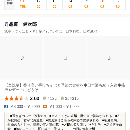
11
12
13
14
15
16
17
8
/
情報
丹想庵 健次郎
浅草（つくばＥＸＰ）駅 493m / そば、日本料理、日本酒バー
【奥浅草】香り高い手打ちそばと季節の食材を◆日本酒も続々入荷◆接
待やデートにどうぞ
3.60
412
35431
人
人
￥8,000～￥9,999
￥1,000～￥1,999
...■玉ねぎのスープが特に○ ■オススメとの〆
鯖
、厚切りで旨味が溢れる ■左
が秋田産、右が北海道産 ■蕎麦湯はこちらの陶器で提供される ■胡麻豆腐、
牡蠣のもんじゃ、蕎麦の実と菜の花 ■〆
鯖
の炙り刺し ■だし巻 ■活〆穴子白
焼 ■鴨のロースト...暫し待って天ぷら～。この日の鮮魚は
鯖
...