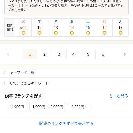
ハマりました♪ ★お通し・肉じゃが 宇和島鯛の刺身・しめ
鯖
・マグロ・酒盗チ
ーズ・ ししとう焼き・いわい鶏炙り焼き・モツ煮 お通しはコースでも単品でも
プチお寿司♪...
火
水
木
金
土
日
月
空席
11
12
13
14
15
16
17
8
/
情報
1
2
3
4
5
6
キーワード一覧
サではじまるキーワード
浅草でランチを探す
もっと見る
～1,000円
1,000円 ～ 2,000円
2,000円～
関連のリンクをすべて表示する