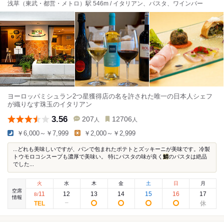
浅草（東武・都営・メトロ）駅 546m / イタリアン、パスタ、ワインバー
ヨーロッパミシュラン2つ星獲得店の名を許された唯一の日本人シェフ
が織りなす珠玉のイタリアン
3.56
207
12706
人
人
￥6,000～￥7,999
￥2,000～￥2,999
...どれも美味しいですが、パンで包まれたポテトとズッキーニが美味です。冷製
トウモロコシスープも濃厚で美味い。 特にパスタの味が良く
鯖
のパスタは絶品
でした...
火
水
木
金
土
日
月
空席
11
12
13
14
15
16
17
8
/
情報