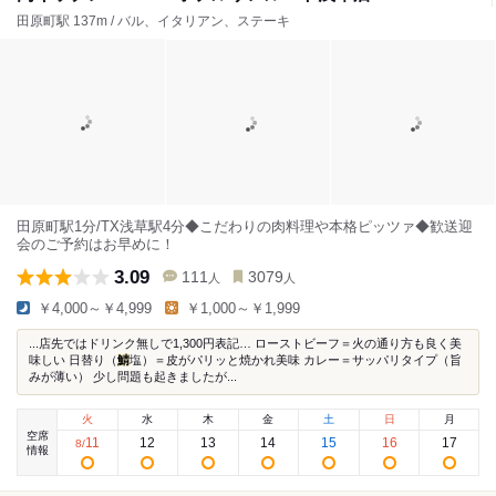
田原町駅 137m / バル、イタリアン、ステーキ
田原町駅1分/TX浅草駅4分◆こだわりの肉料理や本格ピッツァ◆歓送迎
会のご予約はお早めに！
3.09
111
3079
人
人
￥4,000～￥4,999
￥1,000～￥1,999
...店先ではドリンク無しで1,300円表記… ローストビーフ＝火の通り方も良く美
味しい 日替り（
鯖
塩）＝皮がパリッと焼かれ美味 カレー＝サッパリタイプ（旨
みが薄い） 少し問題も起きましたが...
火
水
木
金
土
日
月
空席
11
12
13
14
15
16
17
8
/
情報