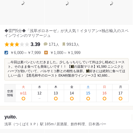
◆雷門5分◆「浅草ボロネーゼ」が大人気！イタリアン×独占輸入のスペ
インワインのマリアージュ
3.39
171
9913
人
人
￥6,000～￥7,999
￥1,000～￥1,999
...今回は麦パンといただきました。少しもっちりしていて外は少し軽めにトース
ト。そのまま食べても美味しいです！！ 【
鯖
の温製マリネ】¥1,580 ニンニクと
ハーブが効いていて、バルサミコ酢との相性も抜群。
鯖
好きには絶対に食べてほ
しい一品！ 【黒毛和牛のロースト EKA特製赤ワインソース】¥2,680...
火
水
木
金
土
日
月
空席
11
12
13
14
15
16
17
8
/
情報
yuito.
浅草（つくばＥＸＰ）駅 185m / 居酒屋、創作料理、日本酒バー