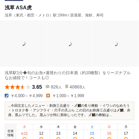
浅草 ASA虎
浅草（東武・都営・メトロ）駅 299m / 居酒屋、海鮮、寿司
浅草駅1分◆旬のお魚×週替わりの日本酒（約10種類）をリーズナブル
なお値段で！コースも◎
3.65
826
40869
人
人
￥4,000～￥4,999
￥1,000～￥1,999
...今回注文したメニュー ・刺身三点盛り ・〆
鯖
の炙り棒鮨 ・イワシのなめろう
・トロタク巻 ・アジフライ ・穴子の天ぷら この日のお刺身三点盛りは〆
鯖
、赤
身、黒ムツでした。 黒ムツが特に美味しったです。 〆
鯖
の棒鮨は...
火
水
木
金
土
日
月
空席
11
12
13
14
15
16
17
8
/
情報