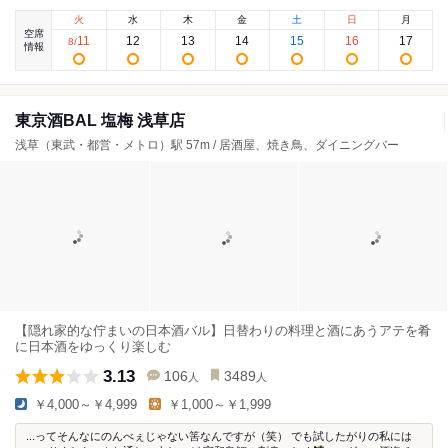
火
水
木
金
土
日
月
空席
11
12
13
14
15
16
17
8
/
情報
東京酒BAL 塩梅 浅草店
浅草（東武・都営・メトロ）駅 57m / 居酒屋、焼き鳥、ダイニングバー
【隠れ家的な佇まいの日本酒バル】日替わりの料理と酒にあうアテを肴
に日本酒をゆっくり楽しむ
3.13
106
3489
人
人
￥4,000～￥4,999
￥1,000～￥1,999
...ってそんなにのんべぇじゃない筈なんですが（笑） でも試したがりの私には