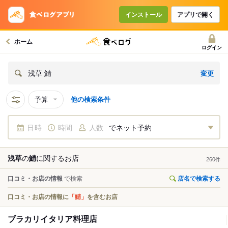
インストール
アプリで開く
ホーム
ログイン
変更
浅草 鯖
予算
他の検索条件
日時
時間
人数
でネット予約
浅草
の
鯖
に関する
お店
260
件
口コミ・お店の情報
で検索
店名で検索する
口コミ・お店の情報に
「鯖」
を含むお店
ブラカリイタリア料理店