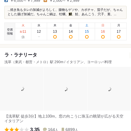
￥6,000～￥7,999
￥2,000～￥2,999
...焼き魚もタレの加減がよろしく、揚物もゲソや、カボチャ、茄子だが、ちゃん
とした揚げ加減だ。ちゃんこ鍋は、牡蠣、
鯖
、鮭、あんこう、穴子、葱、...
火
水
木
金
土
日
月
空席
11
12
13
14
15
16
17
8
/
情報
ラ・ラナリータ
浅草（東武・都営・メトロ）駅 290m / イタリアン、ヨーロッパ料理
【浅草駅 徒歩3分】地上100m。窓の向こうに珠玉の眺望が広がる天空
イタリアン
3.35
164
6899
人
人