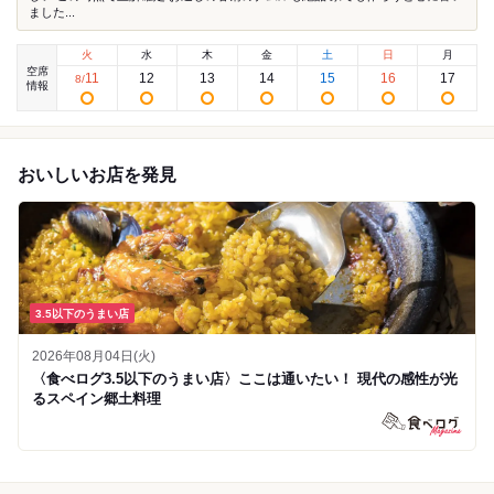
ました...
火
水
木
金
土
日
月
空席
11
12
13
14
15
16
17
8
/
情報
おいしいお店を発見
3.5以下のうまい店
2026年08月04日(火)
〈食べログ3.5以下のうまい店〉ここは通いたい！ 現代の感性が光
るスペイン郷土料理