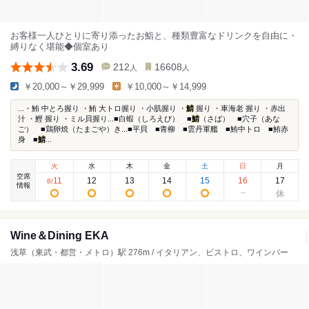
お客様一人ひとりに寄り添ったお鮨と、種類豊富なドリンクを自由に・
縛りなく堪能◆個室あり
3.69
212
16608
人
人
￥20,000～￥29,999
￥10,000～￥14,999
...・鮪 中とろ握り ・鮪 大トロ握り ・小肌握り ・
鯖
握り ・車海老 握り ・赤出
汁 ・鰹 握り ・ミル貝握り...■白蝦（しろえび） ■
鯖
（さば） ■穴子（あな
ご） ■鶏卵焼（たまごや）き...■平貝 ■青柳 ■雲丹軍艦 ■鮪中トロ ■鮪赤
身 ■
鯖
...
火
水
木
金
土
日
月
空席
11
12
13
14
15
16
17
8
/
情報
Wine＆Dining EKA
浅草（東武・都営・メトロ）駅 276m / イタリアン、ビストロ、ワインバー