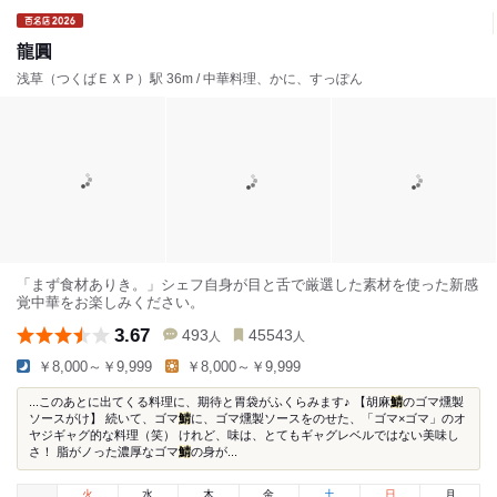
龍圓
浅草（つくばＥＸＰ）駅 36m / 中華料理、かに、すっぽん
「まず食材ありき。」シェフ自身が目と舌で厳選した素材を使った新感
覚中華をお楽しみください。
3.67
493
45543
人
人
￥8,000～￥9,999
￥8,000～￥9,999
...このあとに出てくる料理に、期待と胃袋がふくらみます♪ 【胡麻
鯖
のゴマ燻製
ソースがけ】 続いて、ゴマ
鯖
に、ゴマ燻製ソースをのせた、「ゴマ×ゴマ」のオ
ヤジギャグ的な料理（笑） けれど、味は、とてもギャグレベルではない美味し
さ！ 脂がノった濃厚なゴマ
鯖
の身が...
火
水
木
金
土
日
月