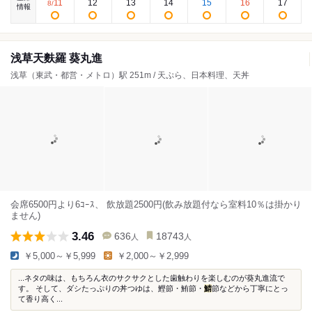
11
12
13
14
15
16
17
8
/
情報
浅草天麩羅 葵丸進
浅草（東武・都営・メトロ）駅 251m / 天ぷら、日本料理、天丼
会席6500円より6ｺｰｽ、 飲放題2500円(飲み放題付なら室料10％は掛かり
ません)
3.46
636
18743
人
人
￥5,000～￥5,999
￥2,000～￥2,999
...ネタの味は、もちろん衣のサクサクとした歯触わりを楽しむのが葵丸進流で
す。 そして、ダシたっぷりの丼つゆは、鰹節・鮪節・
鯖
節などから丁寧にとっ
て香り高く...