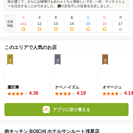
味が濃くて、さらにお味噌汁もめちゃくちゃ美味しいです...一応、ランチメニュ
ーを注文することができました。
鯖
の文化干しの定食を注文しました...
火
水
木
金
土
日
月
空席
11
12
13
14
15
16
17
8
/
情報
このエリアで人気のお店
1
2
3
鷹匠壽
ナベノ-イズム
オマージュ
4.36
4.19
4.1
アプリに切り替える
肉キッチン BOICHI ホテルサンルート浅草店