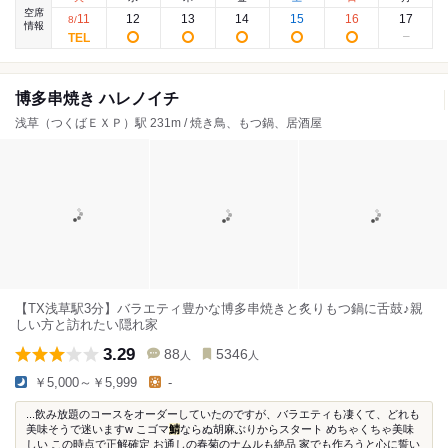
空席
11
12
13
14
15
16
17
8
/
情報
博多串焼き ハレノイチ
浅草（つくばＥＸＰ）駅 231m / 焼き鳥、もつ鍋、居酒屋
【TX浅草駅3分】バラエティ豊かな博多串焼きと炙りもつ鍋に舌鼓♪親
しい方と訪れたい隠れ家
3.29
88
5346
人
人
￥5,000～￥5,999
-
...飲み放題のコースをオーダーしていたのですが、バラエティも凄くて、どれも
美味そうで迷いますw こゴマ
鯖
ならぬ胡麻ぶりからスタート めちゃくちゃ美味
しい この時点で正解確定 お通しの春菊のナムルも絶品 家でも作ろうと心に誓い