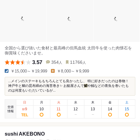
全国から選び抜いた食材と最高峰の但馬血統 太田牛を使った肉懐石を
御賞味くださいませ。
3.57
354
11766
人
人
￥15,000～￥19,999
￥8,000～￥9,999
...メインのステーキももちろんとても良かったし、 特に好きだったのは巻物！
神戸牛と鯛の昆布締めの海苔巻き✨ お鮨屋さんで
鯖
や鰯などの青魚を巻いたも
のは何度もいただいているが...
日
月
火
水
木
金
土
空席
9
10
11
12
13
14
15
8
/
情報
sushi AKEBONO