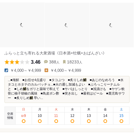
ふらっと立ち寄れる大衆酒場《日本酒×牡蠣×おばんざい》
3.46
388
18233
人
人
￥4,000～￥4,999
￥4,000～￥4,999
...■海鮮 ■お任せ4点盛り ■タコぶつ ■炙りしめ
鯖
■あじのなめろう ■水
タコとホタテのカルパッチョ...■火の通し加減もよい ■ぶろっこりーナムル
と ■しめ
鯖
をガリと薬味で和えて ■サバはしっとり ■浅漬けも ■ヤゲン軟
骨に柚子胡椒の風味 ■鳥皮ポン酢 ■突き出し ■最初はビール ■鹿児島サワ
ー ■炙りしめ
鯖
早い...
日
月
火
水
木
金
土
空席
9
10
11
12
13
14
15
8
/
情報