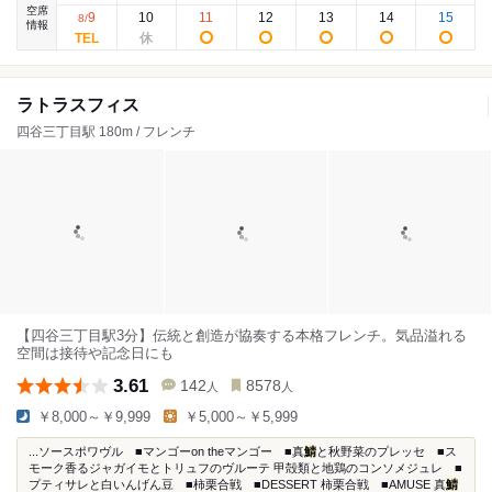
空席
9
10
11
12
13
14
15
8
/
情報
ラトラスフィス
四谷三丁目駅 180m / フレンチ
【四谷三丁目駅3分】伝統と創造が協奏する本格フレンチ。気品溢れる
空間は接待や記念日にも
3.61
142
8578
人
人
￥8,000～￥9,999
￥5,000～￥5,999
...ソースポワヴル ■マンゴーon theマンゴー ■真
鯖
と秋野菜のプレッセ ■ス
モーク香るジャガイモとトリュフのヴルーテ 甲殻類と地鶏のコンソメジュレ ■
プティサレと白いんげん豆 ■柿栗合戦 ■DESSERT 柿栗合戦 ■AMUSE 真
鯖