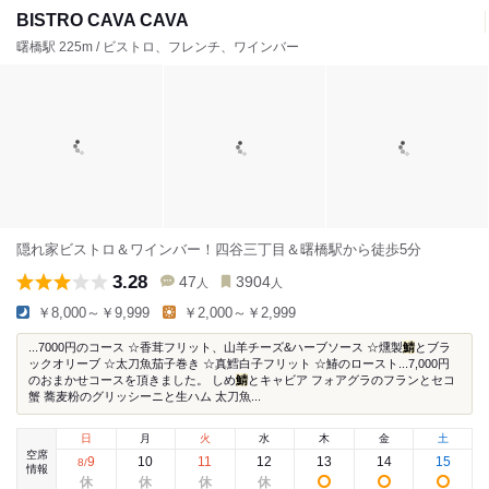
BISTRO CAVA CAVA
曙橋駅 225m / ビストロ、フレンチ、ワインバー
隠れ家ビストロ＆ワインバー！四谷三丁目＆曙橋駅から徒歩5分
3.28
47
3904
人
人
￥8,000～￥9,999
￥2,000～￥2,999
...7000円のコース ☆香茸フリット、山羊チーズ&ハーブソース ☆燻製
鯖
とブラ
ックオリーブ ☆太刀魚茄子巻き ☆真鱈白子フリット ☆鰆のロースト...7,000円
のおまかせコースを頂きました。 しめ
鯖
とキャビア フォアグラのフランとセコ
蟹 蕎麦粉のグリッシーニと生ハム 太刀魚...
日
月
火
水
木
金
土
空席
9
10
11
12
13
14
15
8
/
情報