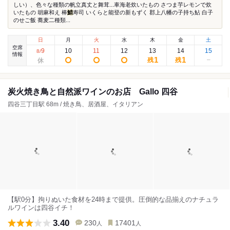
しい）、色々な種類の帆立真丈と舞茸...車海老炊いたもの さつま芋レモンで炊
いたもの 胡麻和え 棒
鯖
寿司 いくらと能登の新もずく 郡上八幡の子持ち鮎 白子
のせご飯 蕎麦二種類...
日
月
火
水
木
金
土
空席
9
10
11
12
13
14
15
8
/
情報
1
1
残
残
炭火焼き鳥と自然派ワインのお店 Gallo 四谷
四谷三丁目駅 68m / 焼き鳥、居酒屋、イタリアン
【駅0分】拘りぬいた食材を24時まで提供。圧倒的な品揃えのナチュラ
ルワインは四谷イチ！
3.40
230
17401
人
人