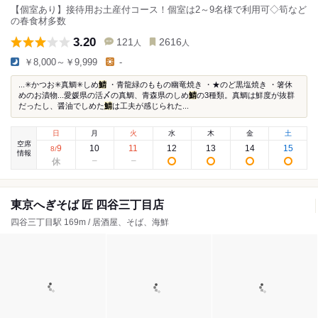
【個室あり】接待用お土産付コース！個室は2～9名様で利用可◇筍など
の春食材多数
3.20
121
2616
人
人
￥8,000～￥9,999
-
...✳︎かつお✳︎真鯛✳︎しめ
鯖
・青龍緑のももの幽竜焼き ・★のど黒塩焼き ・箸休
めのお漬物...愛媛県の活〆の真鯛、青森県のしめ
鯖
の3種類。真鯛は鮮度が抜群
だったし、醤油でしめた
鯖
は工夫が感じられた...
日
月
火
水
木
金
土
空席
9
10
11
12
13
14
15
8
/
情報
東京へぎそば 匠 四谷三丁目店
四谷三丁目駅 169m / 居酒屋、そば、海鮮