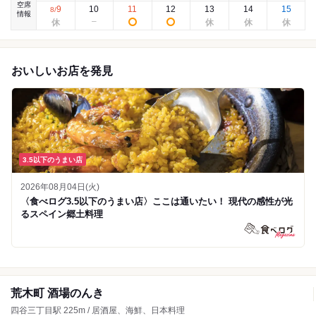
空席
9
10
11
12
13
14
15
8
/
情報
おいしいお店を発見
3.5以下のうまい店
2026年08月04日(火)
〈食べログ3.5以下のうまい店〉ここは通いたい！ 現代の感性が光
るスペイン郷土料理
荒木町 酒場のんき
四谷三丁目駅 225m / 居酒屋、海鮮、日本料理