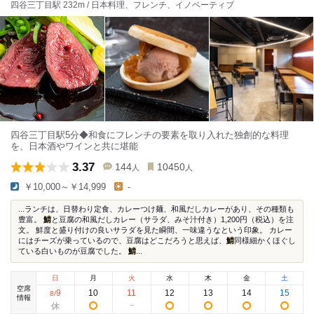
四谷三丁目駅 232m / 日本料理、フレンチ、イノベーティブ
四谷三丁目駅5分◆和食にフレンチの要素を取り入れた独創的な料理
を、日本酒やワインと共に堪能
3.37
144
10450
人
人
￥10,000～￥14,999
-
...ランチは、日替わり定食、カレーつけ麺、和風だしカレーがあり、その種類も
豊富。
鯖
と豆腐の和風だしカレー（サラダ、みそ汁付き）1,200円（税込）を注
文。 鮮度と盛り付けの良いサラダを見た瞬間、一味違うなという印象。 カレー
にはチーズが乗っているので、豆腐はどこだろうと思えば、
鯖
同様細かくほぐし
ている白いものが豆腐でした。
鯖
...
日
月
火
水
木
金
土
空席
9
10
11
12
13
14
15
8
/
情報