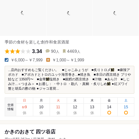
季節の食材を楽しむ創作和食居酒屋
3.34
90
4469
人
人
￥6,000～￥7,999
￥1,000～￥1,999
...店内おすすめもご覧ください。 ■じゃこみょうが ■炙りトロ〆
鯖
■麻辣ア
ボカド ■アボカドとトロのユッケ海苔巻き...■焼き魚 ■本日の西京焼き ブリや
鮭など 1350円〜 ■金華
鯖
塩焼き ■銀鱈の西京焼き ■汁物 ■あら汁 ■しじ
み汁...＜つまみ＞ ⚫︎お通し： ・中トロ ・勘八 ・真鯛 ・炙りしめ
鯖
⚫︎紅ズワイ
蟹と胡瓜の酢の物 ⚫︎ジャコ茗荷...
日
月
火
水
木
金
土
空席
9
10
11
12
13
14
15
8
/
情報
かきのおきて 四ツ谷店