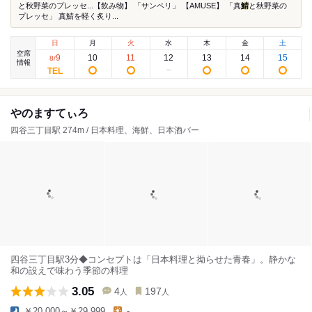
と秋野菜のプレッセ...【飲み物】 「サンペリ」 【AMUSE】 「真
鯖
と秋野菜の
プレッセ」 真鯖を軽く炙り...
日
月
火
水
木
金
土
空席
9
10
11
12
13
14
15
8
/
情報
やのますてぃろ
四谷三丁目駅 274m / 日本料理、海鮮、日本酒バー
四谷三丁目駅3分◆コンセプトは「日本料理と拗らせた青春」。静かな
和の設えで味わう季節の料理
3.05
4
197
人
人
￥20,000～￥29,999
-