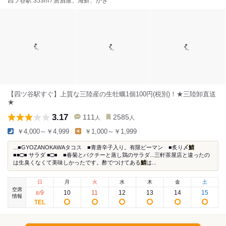
四ツ谷駅 353m / 居酒屋、海鮮、かき
【四ツ谷駅すぐ】上質な三陸産の生牡蠣1個100円(税別)！★三陸卸直送
★
3.17
111
2585
人
人
￥4,000～￥4,999
￥1,000～￥1,999
...■GYOZANOKAWAタコス ■青唐辛子入り。有限ピーマン ■炙り〆
鯖
■■□■ サラダ ■□■ ■春菊とパクチーと蒸し鶏のサラダ...三軒茶屋店と違ったの
は生臭くなくて美味しかったです。酢でつけてある
鯖
は...
日
月
火
水
木
金
土
空席
9
10
11
12
13
14
15
8
/
情報