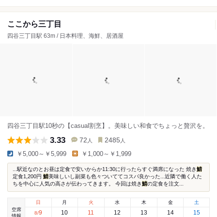
ここから三丁目
四谷三丁目駅 63m / 日本料理、海鮮、居酒屋
四谷三丁目駅10秒の【casual割烹】。美味しい和食でちょっと贅沢を。
3.33
72
2485
人
人
￥5,000～￥5,999
￥1,000～￥1,999
...駅近なのとお昼は定食で安いからか11:30に行ったらすぐ満席になった 焼き
鯖
定食1,200円
鯖
美味しいし副菜も色々ついててコスパ良かった...近隣で働く人た
ちを中心に人気の高さが伝わってきます。 今回は焼き
鯖
の定食を注文...
日
月
火
水
木
金
土
空席
9
10
11
12
13
14
15
8
/
情報