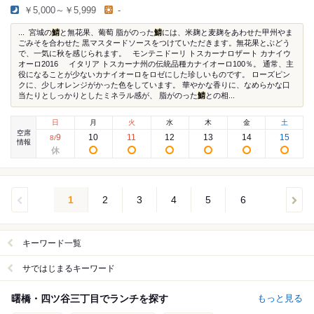
￥5,000～￥5,999
-
... 宮城の
鯖
と無花果、葡萄 脂がのった
鯖
には、米麹と麦麹をあわせた甲州やま
ごみそを合わせた 黒マスタードソースをつけていただきます。無花果とぶどう
で、一気に秋を感じられます。 モンテニドーリ トスカーナロザート カナイウ
オーロ2016 イタリア トスカーナ州の伝統品種カナイオーロ100％。 通常、主
役になることが少ないカナイオーロをロゼにした珍しいものです。 ローズピン
クに、少しオレンジがかった色をしています。 華やかな香りに、なめらかな口
当たりとしっかりとしたミネラル感が、 脂がのった
鯖
との相...
日
月
火
水
木
金
土
空席
9
10
11
12
13
14
15
8
/
情報
1
2
3
4
5
6
キーワード一覧
サではじまるキーワード
曙橋・四ツ谷三丁目でランチを探す
もっと見る