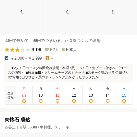
80円で飲めて、99円でつまめる。正直塩つくねの酒場
3.06
52
500
人
人
￥2,000～￥2,999
-
...★2,700円コース(2時間飲み放題・料理7品) ＋300円で生ビール付きへ 〈コー
スの内容〉 ⬛︎枝豆 ⬛︎
鯖
とクリームチーズのカナッペ ⬛︎スモーク鴨のサラダ 薄切り
の鴨肉に山ワサビ？系のドレッシングがかかったサラダだが...
日
月
火
水
木
金
土
空席
9
10
11
12
13
14
15
8
/
情報
肉懐石 凜然
四谷三丁目駅 363m / 牛料理、ステーキ