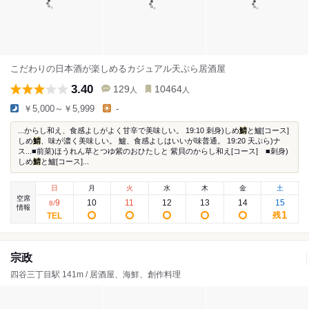
こだわりの日本酒が楽しめるカジュアル天ぷら居酒屋
3.40
129
10464
人
人
￥5,000～￥5,999
-
...からし和え、食感よしがよく甘辛で美味しい。 19:10 刺身)しめ
鯖
と鱸[コース]
しめ
鯖
、味が濃く美味しい。 鱸、食感よしはいいが味普通。 19:20 天ぷら)ナ
ス...■前菜)ほうれん草とつゆ紫のおひたしと 紫貝のからし和え[コース] ■刺身)
しめ
鯖
と鱸[コース]...
日
月
火
水
木
金
土
空席
9
10
11
12
13
14
15
8
/
情報
1
残
宗政
四谷三丁目駅 141m / 居酒屋、海鮮、創作料理