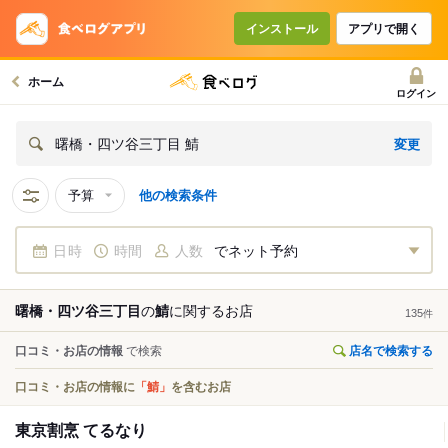
インストール
アプリで開く
ホーム
ログイン
変更
曙橋・四ツ谷三丁目 鯖
予算
他の検索条件
日時
時間
人数
でネット予約
曙橋・四ツ谷三丁目
の
鯖
に関する
お店
135
件
口コミ・お店の情報
で検索
店名で検索する
口コミ・お店の情報に
「鯖」
を含むお店
東京割烹 てるなり