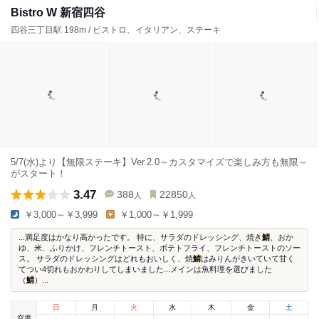
Bistro W 新宿四谷
四谷三丁目駅 198m / ビストロ、イタリアン、ステーキ
5/7(水)より【無限ステーキ】Ver.2.0～カスタマイズで楽しみ方も無限～
がスタート！
3.47
388
22850
人
人
￥3,000～￥3,999
￥1,000～￥1,999
...満足度はかなり高かったです。 特に、サラダのドレッシング、焼き
鯖
、おか
ゆ、米、ふりかけ、フレンチトースト、ポテトフライ、フレンチトーストのソー
ス。 サラダのドレッシングはどれもおいしく、焼
鯖
はみりんがきいていて甘く
てつい4切れもおかわりしてしまいました...メインは魚料理を選びました
（
鯖
）...
日
月
火
水
木
金
土
空席