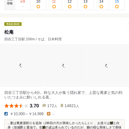
9
10
11
12
13
14
15
8
/
情報
松庵
四谷三丁目駅 206m / そば、日本料理
四谷三丁目駅から4分。粋な大人が集う隠れ家で、上質な蕎麦と気の利
いたつまみに酔いしれる夜。
3.70
172
14821
人
人
￥10,000～￥14,999
-
...妻は蕎麦湯割りを追加（2杯目の方が美味しかったらしい）、お造りは
鯖
と白
身（加減酢と醤油で。生
鯖
の皮は炙られているのだが、鰤の様な美味しさで美味