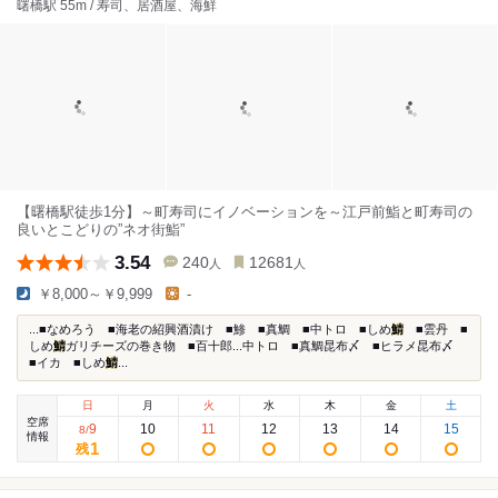
曙橋駅 55m / 寿司、居酒屋、海鮮
【曙橋駅徒歩1分】～町寿司にイノベーションを～江戸前鮨と町寿司の
良いとこどりの”ネオ街鮨”
3.54
240
12681
人
人
￥8,000～￥9,999
-
...■なめろう ■海老の紹興酒漬け ■鯵 ■真鯛 ■中トロ ■しめ
鯖
■雲丹 ■
しめ
鯖
ガリチーズの巻き物 ■百十郎...中トロ ■真鯛昆布〆 ■ヒラメ昆布〆
■イカ ■しめ
鯖
...
日
月
火
水
木
金
土
空席
9
10
11
12
13
14
15
8
/
情報
1
残