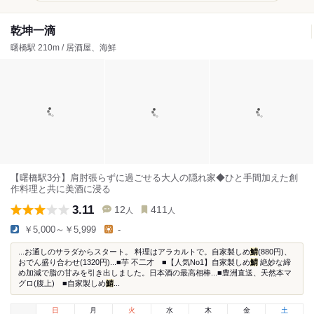
乾坤一滴
曙橋駅 210m / 居酒屋、海鮮
【曙橋駅3分】肩肘張らずに過ごせる大人の隠れ家◆ひと手間加えた創
作料理と共に美酒に浸る
3.11
12
411
人
人
￥5,000～￥5,999
-
...お通しのサラダからスタート。 料理はアラカルトで。自家製しめ
鯖
(880円)、
おでん盛り合わせ(1320円)...■芋 不二才 ■【人気No1】自家製しめ
鯖
絶妙な締
め加減で脂の甘みを引き出しました。日本酒の最高相棒...■豊洲直送、天然本マ
グロ(腹上) ■自家製しめ
鯖
...
日
月
火
水
木
金
土