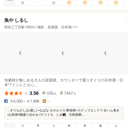
魚や しるし
四谷三丁目駅 385m / 海鮮、居酒屋、日本酒バー
旬素材が愉しめる大人の居酒屋。カウンターで選りすぐりの日本酒・日
本ワインとともに。
3.56
155
7447
人
人
￥6,000～￥7,999
-
...すりながし(お通し) •なばな ホタルイカ 酢味噌 •スナップエンドウ 生ハム巻き
•お刺身4種盛り合わせ (ヤリイカ、しめ
鯖
、天然真鯛...
日
月
火
水
木
金
土