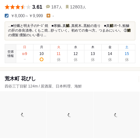
3.61
187
12803
人
人
￥8,000～￥9,999
-
...■牡蠣と明太子のﾁｰｽﾞ焼 ■寒鰤､真
鯖
､真梶木､黒鯥の造り ■真
鯖
ｽﾓｰｸ､鮟鱇
の肝の奈良漬巻､くもこ焼...炒っていく。初めての食べ方。つまみにいい。 ③
鯖
の燻製 燻製のいい香り...
日
月
火
水
木
金
土
空席
9
10
11
12
13
14
15
8
/
情報
荒木町 花びし
四谷三丁目駅 124m / 居酒屋、日本料理、海鮮