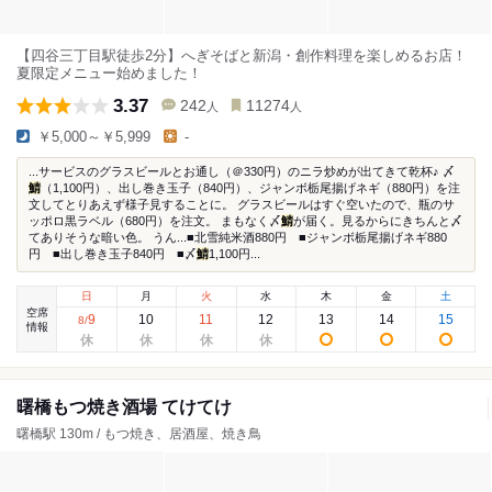
【四谷三丁目駅徒歩2分】へぎそばと新潟・創作料理を楽しめるお店！
夏限定メニュー始めました！
3.37
242
11274
人
人
￥5,000～￥5,999
-
...サービスのグラスビールとお通し（＠330円）のニラ炒めが出てきて乾杯♪ 〆
鯖
（1,100円）、出し巻き玉子（840円）、ジャンボ栃尾揚げネギ（880円）を注
文してとりあえず様子見することに。 グラスビールはすぐ空いたので、瓶のサ
ッポロ黒ラベル（680円）を注文。 まもなく〆
鯖
が届く。見るからにきちんと〆
てありそうな暗い色。 うん...■北雪純米酒880円 ■ジャンボ栃尾揚げネギ880
円 ■出し巻き玉子840円 ■〆
鯖
1,100円...
日
月
火
水
木
金
土
空席
9
10
11
12
13
14
15
8
/
情報
曙橋もつ焼き酒場 てけてけ
曙橋駅 130m / もつ焼き、居酒屋、焼き鳥