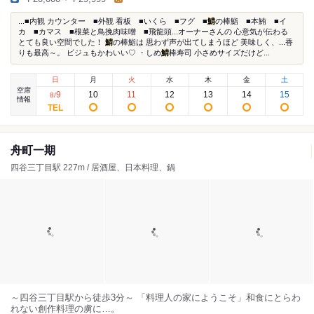
...■内観 カウンター ■外観 看板 ■いくら ■フグ ■
鯖
の棒鮨 ■本鮪 ■イ
カ ■カマス ■根菜と鳥挽肉味噌 ■飛龍頭...オーナーさんの 心意気が伝わる
とても良い空間でした！
鯖
の棒鮨は 思わず声が出てしまうほど 美味しく、...香
りも最高～。 ビジュもかわいい♡ ・しめ
鯖
棒寿司 小さめサイズだけど...
日
月
火
水
木
金
土
空席
9
10
11
12
13
14
15
8
/
情報
舟町一期
四谷三丁目駅 227m / 居酒屋、日本料理、鍋
～四谷三丁目駅から徒歩3分～ 「料理人の家にようこそ」和食にとらわ
れない創作料理の虜に…。