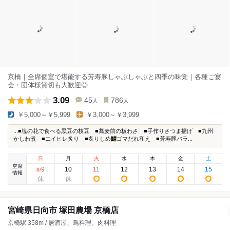
京橋｜全席個室で堪能する芳寿豚しゃぶしゃぶと四季の味覚｜各種ご宴
会・団体様貸切も大歓迎◎
3.09
45
786
人
人
￥5,000～￥5,999
￥3,000～￥3,999
...■塩の花で食べる黒豆の枝豆 ■蕎麦前の板わさ ■手作りさつま揚げ ■九州
かしわ煮 ■エイヒレ炙り ■炙りしめ
鯖
ゴマだれ和え ■芳寿豚バラ...
日
月
火
水
木
金
土
空席
9
10
11
12
13
14
15
8
/
情報
宮崎県日向市 塚田農場 京橋店
京橋駅 358m / 居酒屋、鳥料理、肉料理