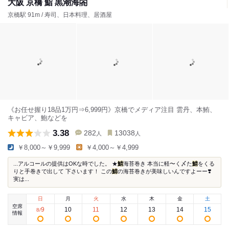
大阪 京橋 鮨 黒潮海閤
京橋駅 91m / 寿司、日本料理、居酒屋
《お任せ握り18品1万円⇒6,999円》京橋でメディア注目 雲丹、本鮪、
キャビア、鮑などを
3.38
282
13038
人
人
￥8,000～￥9,999
￥4,000～￥4,999
...アルコールの提供はOKな時でした。 ★
鯖
海苔巻き 本当に軽〜く〆た
鯖
をくる
りと手巻きで出して 下さいます！ この
鯖
の海苔巻きが美味しいんですよーー❣️
実は...
日
月
火
水
木
金
土
空席
9
10
11
12
13
14
15
8
/
情報