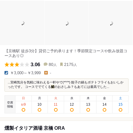
【京橋駅 徒歩3分】貸切ご予約承ります！季節限定コースや飲み放題コ
ースあり◎
3.06
80
2175
人
人
￥3,000～￥3,999
-
...宮崎気分を気軽に味わえる一軒やで(*^^*) 餃子の鍋もポテトフライもおいしか
ったです。 コースででてくる
鯖
のおさしみ？もあてには最高でした...
日
月
火
水
木
金
土
空席
9
10
11
12
13
14
15
8
/
情報
燻製イタリア酒場 京橋 ORA