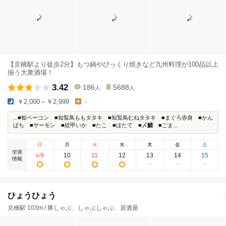
【京橋駅より徒歩2分】もつ鍋やびっくり焼きなど九州料理が100品以上
揃う大衆酒場！
3.42
186
5688
人
人
￥2,000～￥2,999
-
...■鯨ベーコン ■知覧鳥ももタタキ ■知覧鳥むねタタキ ■まぐろ赤身 ■かん
ぱち ■サーモン ■紋甲いか ■たこ ■ほたて ■〆
鯖
■ごま...
日
月
火
水
木
金
土
空席
9
10
11
12
13
14
15
8
/
情報
ひょうひょう
京橋駅 103m / 豚しゃぶ、しゃぶしゃぶ、居酒屋