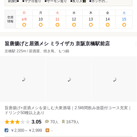
刺身□■ ■マグロ造り ■サーモン造り ■炙り〆
鯖
■ホッケの...
日
月
火
水
木
金
土
空席
9
10
11
12
13
14
15
8
/
情報
旨唐揚げと居酒メシ ミライザカ 京阪京橋駅前店
京橋駅 225m / 居酒屋、焼き鳥、もつ鍋
旨唐揚げ×居酒メシを楽しむ大衆酒場｜2.5時間飲み放題付コース充実｜
ドリンク50種以上あり
3.05
70
1679
人
人
￥2,000～￥2,999
-