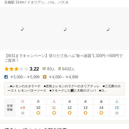
京橋駅 314m / イタリアン、バル、パスタ
【8/31までキャンペーン】切りたて生ハム”食べ放題”1,320円⇒500円で
ご提供！
3.22
83
6432
人
人
￥5,000～￥5,999
￥4,000～￥4,999
...■レモンのカタラーナ ■若鳥とレモンのラグーのタリアテッレ ■三元豚のロ
ースト レモンバターソース ■スモークした
鯖
と大根のズッパ ■ロ...
日
月
火
水
木
金
土
空席
9
10
11
12
13
14
15
8
/
情報