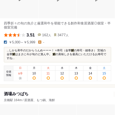
四季折々の旬の魚介と厳選和牛を堪能できる創作和食居酒屋◎個室・半
個室完備
3.51
162
3477
人
人
￥5,000～￥5,999
-
...しかも和牛のだからうんめーーー！ ⭐️寿司（金華
鯖
の寿司・細巻き） 宮城の
金華
鯖
はまさに今が旬のど真ん中。
鯖
の美味しさを最高にいただけるお寿司で
すね...
日
月
火
水
木
金
土
空席
9
10
11
12
13
14
15
8
/
情報
酒場みつばち
京橋駅 164m / 居酒屋、もつ鍋、海鮮