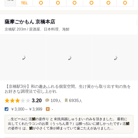
薩摩ごかもん 京橋本店
京橋駅 203m / 居酒屋、日本料理、海鮮
【京橋駅3分】和の趣あふれる個室空間。生け簀から取り出す旬の魚を
お好きな調理法で召し上がれ
3.20
109
6935
人
人
￥3,000～￥3,999
-
...生ビールに 活
鯖
の姿作り と 剣先烏賊しゅうまい のみを頂きました。 最初に
出してくれたウコンのお茶（うっちん茶？）は酔っ払いに嬉しかったです♪ 活
鯖
の姿作り は、
鯖
が小さくて身が締まっていて歯ごたえがありました...