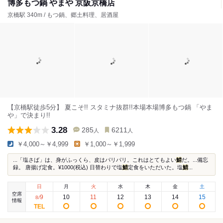
博多もつ鍋 やまや 京阪京橋店
京橋駅 340m / もつ鍋、郷土料理、居酒屋
【京橋駅徒歩5分】 夏こそ!! スタミナ抜群!!本場本場博多もつ鍋 「やま
や」で決まり!!
3.28
285
6211
人
人
￥4,000～￥4,999
￥1,000～￥1,999
...「塩さば」は、身がふっくら、皮はパリパリ。これはとてもよい
鯖
だ。...備忘
録。 唐揚げ定食。¥1000(税込) 日替わりで塩
鯖
定食をいただいた。塩
鯖
...
日
月
火
水
木
金
土
空席
9
10
11
12
13
14
15
8
/
情報