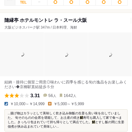
隨縁亭 ホテルモントレ ラ・スール大阪
大阪ビジネスパーク駅 347m / 日本料理、海鮮
結納・接待に個室ご用意◎味わいに四季を感じる旬の逸品をお楽しみく
ださい◆京橋駅直結徒歩５分
3.31
56
1642
人
人
￥10,000～￥14,999
￥5,000～￥5,999
...揚げ物はカラッとして美味しく炊き込み御飯の生姜も良い味を出していまし
た。 旬そのものの会席を堪能して、お土産の焼き
鯖
寿司も購入して家で食べま
した。きっちり包まれていて持ち帰りとして満点でした。
鯖
とすし飯の間に生姜
佃煮が挟み込まれていて美味しい...