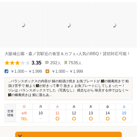
大阪城公園・森ノ宮駅近の食堂＆カフェ♪人気のBBQ！貸切対応可能！
3.35
202
7535
人
人
￥1,000～￥1,999
￥1,000～￥1,999
...バランスボックスの内容が 鰆の粕漬け焼き お魚プレートが
鯖
の幽庵焼きで 粕
漬け苦手で 鰆より
鯖
が好きって事で 急きょ お魚プレートにしてしまったー！
ツレは バランスボックスでした（写真なし） 残念ながら 味見する仲ではなく〜
鯖
の幽庵焼きは 鯖に脂もあ...
日
月
火
水
木
金
土
空席
9
10
11
12
13
14
15
8
/
情報