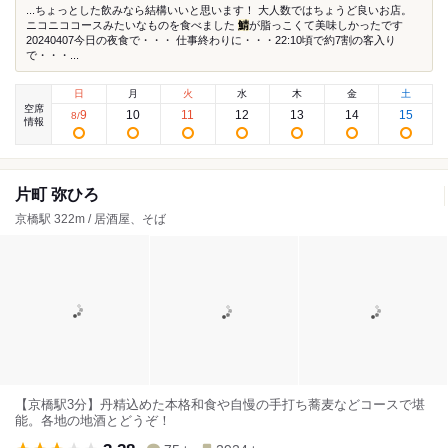
...ちょっとした飲みなら結構いいと思います！ 大人数ではちょうど良いお店。
ニコニココースみたいなものを食べました
鯖
が脂っこくて美味しかったです
20240407今日の夜食で・・・ 仕事終わりに・・・22:10頃で約7割の客入り
で・・・...
日
月
火
水
木
金
土
空席
9
10
11
12
13
14
15
8
/
情報
片町 弥ひろ
京橋駅 322m / 居酒屋、そば
【京橋駅3分】丹精込めた本格和食や自慢の手打ち蕎麦などコースで堪
能。各地の地酒とどうぞ！