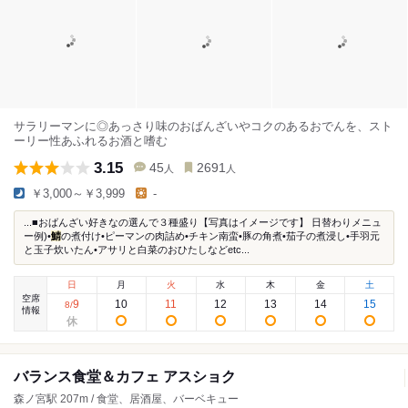
サラリーマンに◎あっさり味のおばんざいやコクのあるおでんを、スト
ーリー性あふれるお酒と嗜む
3.15
45
2691
人
人
￥3,000～￥3,999
-
...■おばんざい好きなの選んで３種盛り【写真はイメージです】 日替わりメニュ
ー例)•
鯖
の煮付け•ピーマンの肉詰め•チキン南蛮•豚の角煮•茄子の煮浸し•手羽元
と玉子炊いたん•アサリと白菜のおひたしなどetc...
日
月
火
水
木
金
土
空席
9
10
11
12
13
14
15
8
/
情報
バランス食堂＆カフェ アスショク
森ノ宮駅 207m / 食堂、居酒屋、バーベキュー