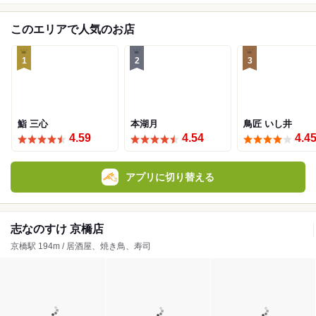
このエリアで人気のお店
1
2
3
鮨 三心
本湖月
鳥匠 いし井
4.59
4.54
4.4
アプリに切り替える
志なのすけ 京橋店
京橋駅 194m / 居酒屋、焼き鳥、寿司