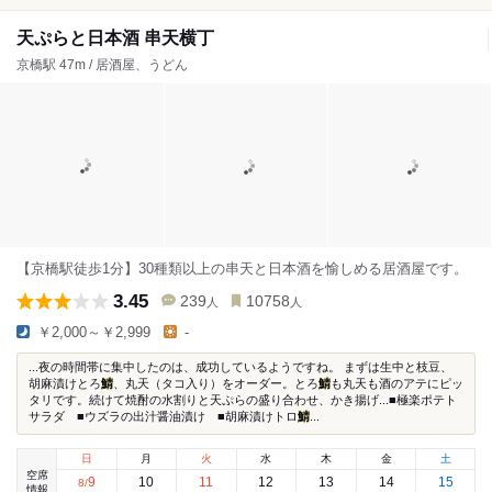
天ぷらと日本酒 串天横丁
京橋駅 47m / 居酒屋、うどん
【京橋駅徒歩1分】30種類以上の串天と日本酒を愉しめる居酒屋です。
3.45
239
10758
人
人
￥2,000～￥2,999
-
...夜の時間帯に集中したのは、成功しているようですね。 まずは生中と枝豆、
胡麻漬けとろ
鯖
、丸天（タコ入り）をオーダー。とろ
鯖
も丸天も酒のアテにピッ
タリです。続けて焼酎の水割りと天ぷらの盛り合わせ、かき揚げ...■極楽ポテト
サラダ ■ウズラの出汁醤油漬け ■胡麻漬けトロ
鯖
...
日
月
火
水
木
金
土
空席
9
10
11
12
13
14
15
8
/
情報