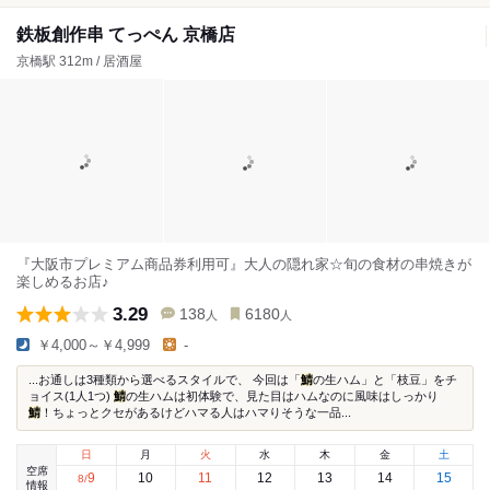
鉄板創作串 てっぺん 京橋店
京橋駅 312m / 居酒屋
『大阪市プレミアム商品券利用可』大人の隠れ家☆旬の食材の串焼きが
楽しめるお店♪
3.29
138
6180
人
人
￥4,000～￥4,999
-
...お通しは3種類から選べるスタイルで、 今回は「
鯖
の生ハム」と「枝豆」をチ
ョイス(1人1つ)
鯖
の生ハムは初体験で、見た目はハムなのに風味はしっかり
鯖
！ちょっとクセがあるけどハマる人はハマりそうな一品...
日
月
火
水
木
金
土
空席
9
10
11
12
13
14
15
8
/
情報