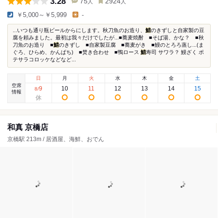
3.28
75
2924
人
人
￥5,000～￥5,999
-
...いつも通り瓶ビールからにします。秋刀魚のお造り、
鯖
のきずしと自家製の豆
腐を頼みました。最初は我々だけでしたが...■蕎麦焼酎 ■そば湯、かな？ ■秋
刀魚のお造り ■
鯖
のきずし ■自家製豆腐 ■蕎麦がき ■鰻のとろろ蒸し...(ま
ぐろ、ひらめ、かんぱち) ■焚き合わせ ■鴨ロース
鯖
寿司 サワラ？ 鰻ざく ポ
テサラコロッケなどなど...
日
月
火
水
木
金
土
空席
9
10
11
12
13
14
15
8
/
情報
和真 京橋店
京橋駅 213m / 居酒屋、海鮮、おでん