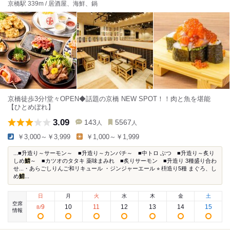
京橋駅 339m / 居酒屋、海鮮、鍋
京橋徒歩3分!堂々OPEN◆話題の京橋 NEW SPOT！！肉と魚を堪能
【ひとめぼれ】
3.09
143
5567
人
人
￥3,000～￥3,999
￥1,000～￥1,999
...■升造り～サーモン～ ■升造り～カンパチ～ ■中トロ ぶつ ■升造り～炙り
しめ
鯖
～ ■カツオのタタキ 薬味まみれ ■炙りサーモン ■升造り 3種盛り合わ
せ...・あらごしりんご和リキュール ・ジンジャーエール ⭐︎ 枡造り5種 まぐろ、し
め
鯖
...
日
月
火
水
木
金
土
空席
9
10
11
12
13
14
15
8
/
情報