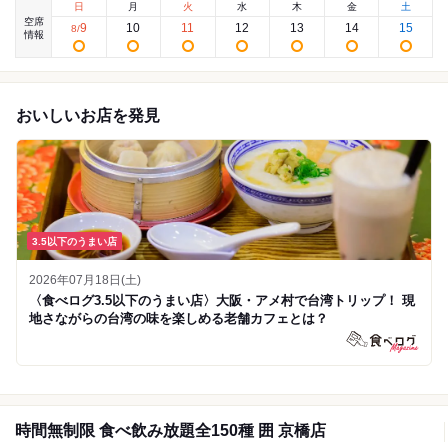
日
月
火
水
木
金
土
空席
9
10
11
12
13
14
15
8
/
情報
おいしいお店を発見
3.5以下のうまい店
2026年07月18日(土)
〈食べログ3.5以下のうまい店〉大阪・アメ村で台湾トリップ！ 現
地さながらの台湾の味を楽しめる老舗カフェとは？
時間無制限 食べ飲み放題全150種 囲 京橋店