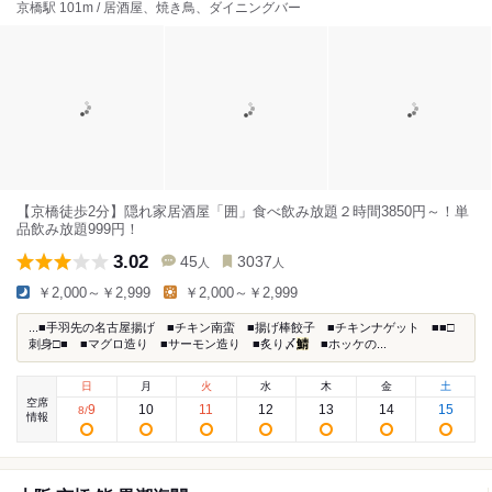
京橋駅 101m / 居酒屋、焼き鳥、ダイニングバー
【京橋徒歩2分】隠れ家居酒屋「囲」食べ飲み放題２時間3850円～！単
品飲み放題999円！
3.02
45
3037
人
人
￥2,000～￥2,999
￥2,000～￥2,999
...■手羽先の名古屋揚げ ■チキン南蛮 ■揚げ棒餃子 ■チキンナゲット ■■□
刺身□■ ■マグロ造り ■サーモン造り ■炙り〆
鯖
■ホッケの...
日
月
火
水
木
金
土
空席
9
10
11
12
13
14
15
8
/
情報