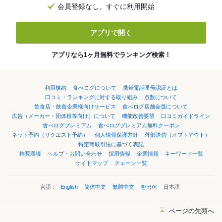
会員登録なし。すぐに利用開始
アプリで開く
アプリなら1ヶ月無料でランキング検索！
利用規約
食べログについて
携帯電話番号認証とは
口コミ・ランキングに対する取り組み
点数について
飲食店・飲食企業様向けサービス
食べログ店舗会員について
広告（メーカー・団体様等向け）について
機能改善要望
口コミガイドライン
食べログプレミアム
食べログプレミアム無料クーポン
ネット予約（リクエスト予約）
個人情報保護方針
外部送信（オプトアウト）
特定商取引法に基づく表記
推奨環境
ヘルプ・お問い合わせ
採用情報
企業情報
キーワード一覧
サイトマップ
チェーン一覧
言語：
English
简体中文
繁體中文
한국어
日本語
ページの先頭へ