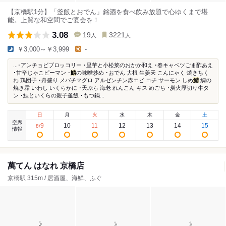
【京橋駅1分】「釜飯とおでん」銘酒を食べ飲み放題で心ゆくまで堪
能。上質な和空間でご宴会を！
3.08
19
3221
人
人
￥3,000～￥3,999
-
...･アンチョビブロッコリー ･里芋と小松菜のおかか和え ･春キャベツごま酢あえ
･甘辛じゃこピーマン ･
鯖
の味噌炒め ･おでん 大根 生姜天 こんにゃく 焼きちく
わ 鶏団子 ･舟盛り メバチマグロ アルゼンチン赤エビ コチ サーモン しめ
鯖
鯛の
焼き霜 いわし いくらかに ･天ぷら 海老 れんこん キス めごち ･炭火厚切り牛タ
ン ･鮭といくらの親子釜飯 ･もつ鍋...
日
月
火
水
木
金
土
空席
9
10
11
12
13
14
15
8
/
情報
萬てん はなれ 京橋店
京橋駅 315m / 居酒屋、海鮮、ふぐ