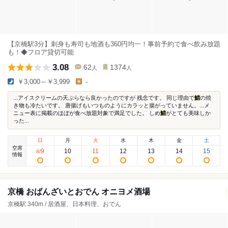
【京橋駅3分】刺身も寿司も地酒も360円均一！事前予約で食べ飲み放題
も！◆フロア貸切可能
3.08
62
1374
人
人
￥3,000～￥3,999
-
...アイスクリームの天ぷらなら良かったのですが 残念です。 同じ理由で
鯖
の焼
き物も冷たいです。 唐揚げもいつものようにカラッと揚がっていません。...メ
ニュー表に掲載のほぼが食べ放題対象で満足でした。 しめ
鯖
がとても美味しか
った...
日
月
火
水
木
金
土
空席
9
10
11
12
13
14
15
8
/
情報
京橋 おばんざいとおでん オニヨメ酒場
京橋駅 340m / 居酒屋、日本料理、おでん