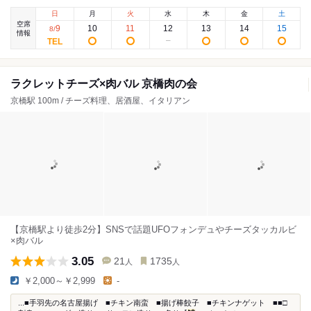
日
月
火
水
木
金
土
空席
9
10
11
12
13
14
15
8
/
情報
ラクレットチーズ×肉バル 京橋肉の会
京橋駅 100m / チーズ料理、居酒屋、イタリアン
【京橋駅より徒歩2分】SNSで話題UFOフォンデュやチーズタッカルビ
×肉バル
3.05
21
1735
人
人
￥2,000～￥2,999
-
...■手羽先の名古屋揚げ ■チキン南蛮 ■揚げ棒餃子 ■チキンナゲット ■■□