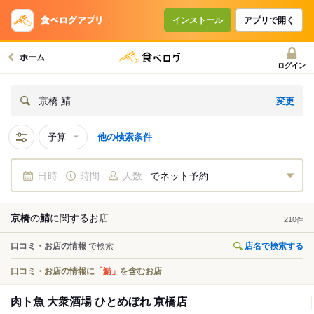
インストール
アプリで開く
ホーム
ログイン
変更
京橋 鯖
予算
他の検索条件
日時
時間
人数
でネット予約
京橋
の
鯖
に関する
お店
210
件
口コミ・お店の情報
で検索
店名で検索する
口コミ・お店の情報に
「鯖」
を含むお店
肉ト魚 大衆酒場 ひとめぼれ 京橋店