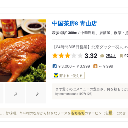
中国茶房8 青山店
表参道駅 368m / 中華料理、居酒屋、飲茶・
【24時間365日営業】北京ダック一羽丸々
3.32
人
254
9
￥3,000～￥3,999
～￥999
貯まる・使える
まず驚くのはメニューの豊富さ。何を頼もうか迷
momonosuke1997(123)
by
からし、甘味噌、辛味噌のなかから好きなソースを
もち
もち
のヤーピン（包
餅
）にのせ..