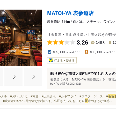
MATOI-YA 表参道店
表参道駅 344m / 肉バル、ステーキ、ワイン
【表参道・青山通り沿い】炭火焼きが自慢
3.26
人
148
1
￥4,000～￥4,999
￥1,000～￥1,9
貯まる・使える
彩り豊かな前菜と肉料理で楽しむ大人の
表参道にある「MATOI-YA 表参道店」を、交
グルメ職人8989(402)
by
■タルタル ■おいしいね ■南蛮 ■広島さん ■カキフライ ■ウスターソース ■
もち
 ■絵がかわいい...艶やかなお米には、小豆も入ってもっちり
餅
米のような食感...