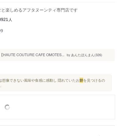
ごと楽しめるアフタヌーンティ専門店です
人
0921
99
 COUTURE CAFE OMOTES...
あんたぽんまん(326)
by
は想像できない風味や食感に感動し 隠れていたお
餅
を見つけるの
.