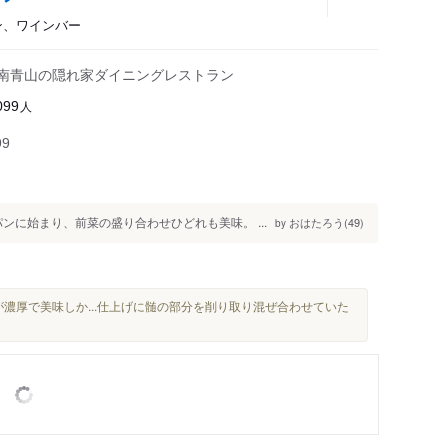
アン、ワインバー
、南青山の隠れ家ダイニングレストラン
人
099
99
ンに始まり、前菜の盛り合わせひどれも美味。 ...
おはたろう(49)
by
濃厚で美味しか...仕上げに髄の部分を削り取り混ぜ合わせていた