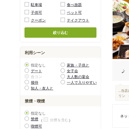
駐車場
食べ放題
子供可
ペット可
クーポン
テイクアウト
絞り込む
利用シーン
指定なし
家族・子供と
デート
女子会
合コン
大人数の宴会
接待
一人で入りやすい
知人・友人と
...
リン 
禁煙・喫煙
指定なし
ネッ
禁煙
分煙を含む
喫煙可