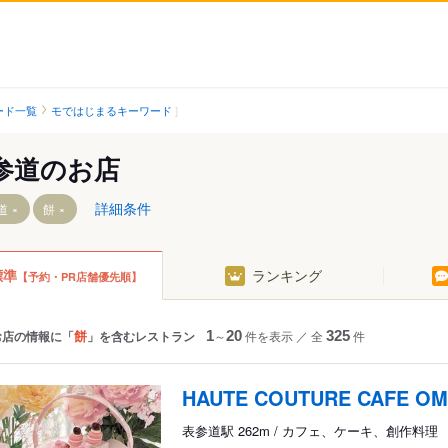
ード一覧
モではじまるキーワード
参道のお店
詳細条件
道
餅
標準
ランキング
【予約・PR店舗優先順】
餅
お店の情報に「
」を含むレストラン
1
～
20
件を表示
／
全
325
件
HAUTE COUTURE CAFE O
表参道駅 262m / カフェ、ケーキ、創作料理