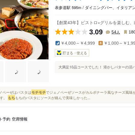
表参道駅 595m / ダイニングバー、イタリ
【創業43年】ビストロ×グリルを楽しむ
3.09
人
54
18
￥4,000～￥4,999
￥1,000～￥1,9
貯まる・使える
大満足10品コースでした！ 溶かしバターの沼パ
ジェノペーぜはパスタは
モチ
モチ
でジェノペーぜソースがカルボナーラ風なチーズ風味が
ます。
もち
もちのパスタにソースが絡んで美味しかった...
ト予約
空席情報