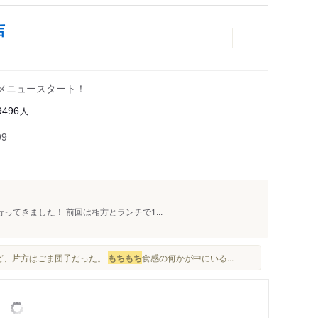
店
限定メニュースタート！
人
9496
99
行ってきました！ 前回は相方とランチで1...
ど、片方はごま団子だった。
もち
もち
食感の何かが中にいる...