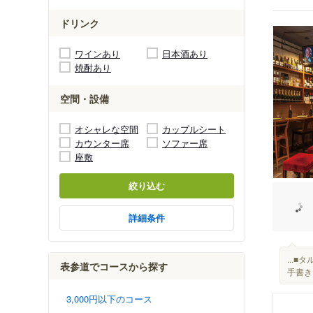
ドリンク
ワインあり
日本酒あり
焼酎あり
空間・設備
オシャレな空間
カップルシート
カウンター席
ソファー席
座敷
絞り込む
詳細条件
...
表参道でコースから探す
手書き
3,000円以下のコース