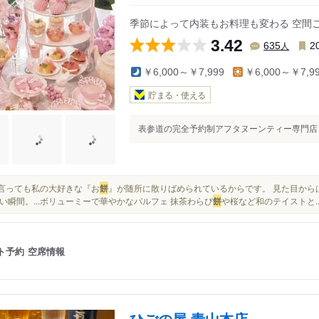
季節によって内装もお料理も変わる 空間
3.42
人
635
2
￥6,000～￥7,999
￥6,000～￥7,9
貯まる・使える
表参道の完全予約制アフタヌーンティー専門店【HAUTE
何と言っても私の大好きな『お
餅
』が随所に散りばめられているからです。 見た目から
い瞬間。...ボリューミーで華やかなパルフェ 抹茶わらび
餅
や桜など和のテイストと..
ト予約
空席情報
ひごの屋 青山本店