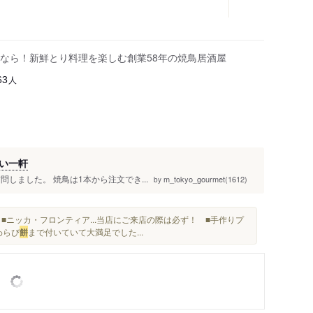
なら！新鮮とり料理を楽しむ創業58年の焼鳥居酒屋
人
63
い一軒
しました。 焼鳥は1本から注文でき...
m_tokyo_gourmet(1612)
by
■ニッカ・フロンティア...当店にご来店の際は必ず！ ■手作りプ
わらび
餅
まで付いていて大満足でした...