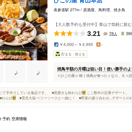
表参道駅 277m / 居酒屋、鳥料理、焼き鳥
【大人数予約も受付中】青山で気軽に飲む
3.21
人
78
38
￥4,000～￥4,999
-
貯まる・使える
焼鳥半額の月曜は狙い目！使い勝手のよ
☆ひごの屋☆ 軽く焼鳥が食べたくなり、久々訪問
当店にて手作りしている逸品です。 ■黒蜜きな粉わらび
餅
ここ数年の定番デザート。 
■わらび
餅
■雪見大福 ベリーソースと一緒に！ ■野菜の盛り合わせ...デザートの
ト予約
空席情報