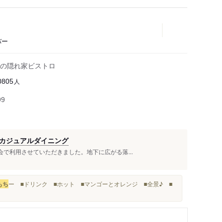
バー
の隠れ家ビストロ
人
0805
99
カジュアルダイニング
流会で利用させていただきました。地下に広がる落...
もち
ー ■ドリンク ■ホット ■マンゴーとオレンジ ■全景♪ ■