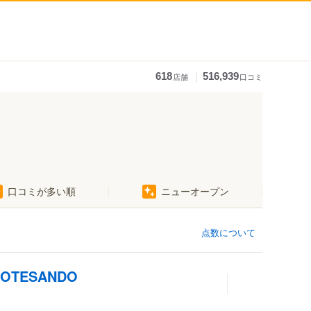
｜
618
516,939
店舗
口コミ
口コミが多い順
ニューオープン
点数について
MOTESANDO