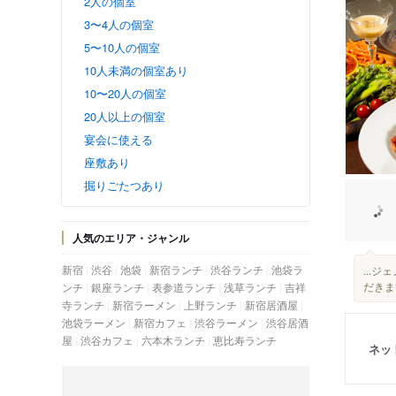
2人の個室
3〜4人の個室
5〜10人の個室
10人未満の個室あり
10〜20人の個室
20人以上の個室
宴会に使える
座敷あり
掘りごたつあり
人気のエリア・ジャンル
新宿
渋谷
池袋
新宿ランチ
渋谷ランチ
池袋ラ
...
だき
ンチ
銀座ランチ
表参道ランチ
浅草ランチ
吉祥
寺ランチ
新宿ラーメン
上野ランチ
新宿居酒屋
池袋ラーメン
新宿カフェ
渋谷ラーメン
渋谷居酒
屋
渋谷カフェ
六本木ランチ
恵比寿ランチ
ネッ