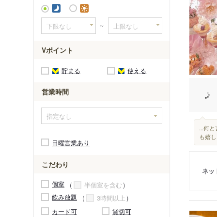
～
Vポイント
貯まる
使える
営業時間
...
も嬉し
日曜営業あり
こだわり
ネッ
個室
半個室を含む
飲み放題
3時間以上
カード可
貸切可