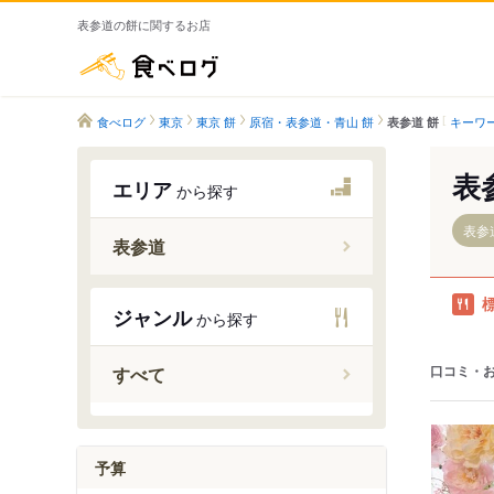
表参道の餅に関するお店
食べログ
食べログ
東京
東京 餅
原宿・表参道・青山 餅
キーワ
表参道 餅
表
エリア
から探す
表参
表参道
表参道駅
ジャンル
から探す
口コミ・
すべて
予算