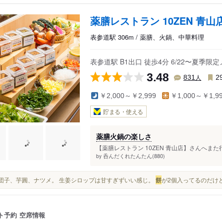
薬膳レストラン 10ZEN 青山
表参道駅 306m / 薬膳、火鍋、中華料理
表参道駅 B1出口 徒歩4分 6/22〜夏季
3.48
人
831
2
￥2,000～￥2,999
￥1,000～￥1,9
貯まる・使える
薬膳火鍋の楽しさ
【薬膳レストラン 10ZEN 青山店】さんへまた
呑んだくれたんたん(880)
by
ごま団子、芋圓、ナツメ。 生姜シロップは甘すぎずいい感じ。
餅
が2個入ってるのだけ
ト予約
空席情報