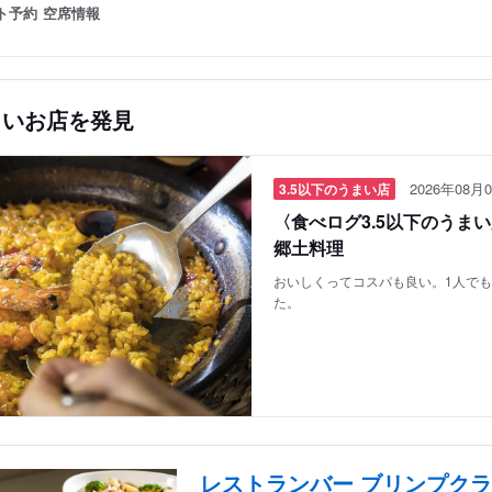
ト予約
空席情報
しいお店を発見
2026年08月0
3.5以下のうまい店
〈食べログ3.5以下のうま
郷土料理
おいしくってコスパも良い。1人で
た。
レストランバー ブリンプク