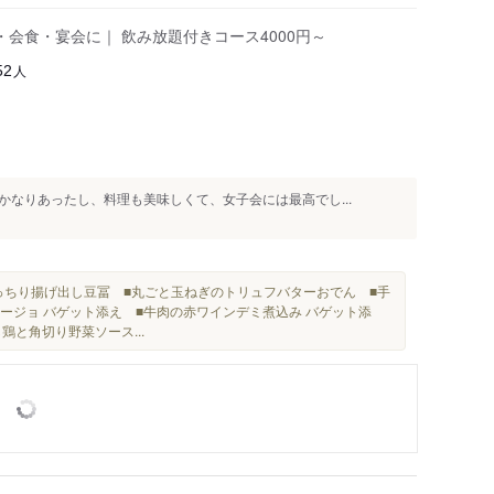
会食・宴会に｜ 飲み放題付きコース4000円～
人
52
なりあったし、料理も美味しくて、女子会には最高でし...
っちり揚げ出し豆冨 ■丸ごと玉ねぎのトリュフバターおでん ■手
ージョ バゲット添え ■牛肉の赤ワインデミ煮込み バゲット添
鶏と角切り野菜ソース...