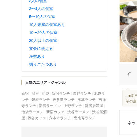
2人の個室
3〜4人の個室
5〜10人の個室
10人未満の個室あり
10〜20人の個室
20人以上の個室
宴会に使える
座敷あり
掘りごたつあり
人気のエリア・ジャンル
新宿
渋谷
池袋
新宿ランチ
渋谷ランチ
池袋ラ
...
ンチ
銀座ランチ
表参道ランチ
浅草ランチ
吉祥
芋の唐
寺ランチ
新宿ラーメン
上野ランチ
新宿居酒屋
池袋ラーメン
新宿カフェ
渋谷ラーメン
渋谷居酒
屋
渋谷カフェ
六本木ランチ
恵比寿ランチ
ネッ