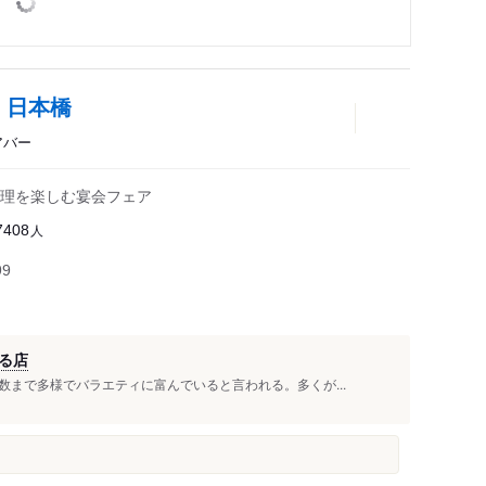
 日本橋
アバー
理を楽しむ宴会フェア
人
7408
99
る店
まで多様でバラエティに富んでいると言われる。多くが...