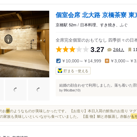
個室会席 北大路 京橋茶寮 東
京橋駅 52m / 日本料理、すき焼き、ふぐ
全席完全個室のおもてなし 四季折々の日本料
3.27
人
244
1
￥10,000～￥14,999
￥3,000～￥3,
貯まる・使える
結婚の顔合わせで利用しました。落ち着いた雰囲
99cdbe(10)
by
色のお
餅
のようなものが美味しかったです。 【お造り】本日入荷の鮮魚のお造り マ
の家族も美味しいといいながら食べていました。 【蓋 物】鯛と赤飯蒸し 赤飯が
も