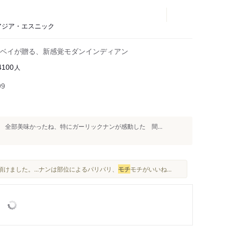
、アジア・エスニック
ベイが贈る、新感覚モダンインディアン
人
4100
99
全部美味かったね、特にガーリックナンが感動した 間...
けました。...ナンは部位によるパリパリ、
モチ
モチがいいね...