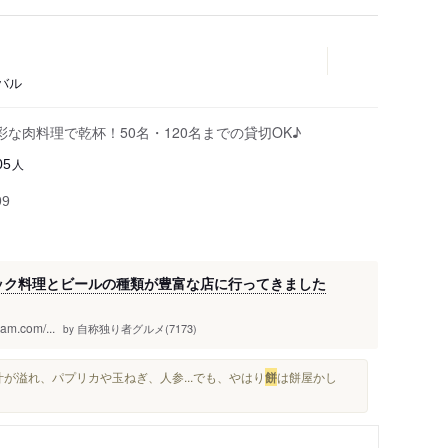
バル
な肉料理で乾杯！50名・120名までの貸切OK♪
人
05
99
ニック料理とビールの種類が豊富な店に行ってきました
m.com/...
自称独り者グルメ(7173)
by
が溢れ、パプリカや玉ねぎ、人参...でも、やはり
餅
は餅屋かし