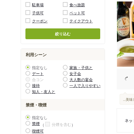
駐車場
食べ放題
子供可
ペット可
クーポン
テイクアウト
絞り込む
利用シーン
指定なし
家族・子供と
デート
女子会
合コン
大人数の宴会
接待
一人で入りやすい
知人・友人と
...
禁煙・喫煙
指定なし
ネッ
禁煙
分煙を含む
喫煙可