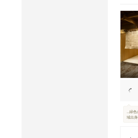
...緑
域出身