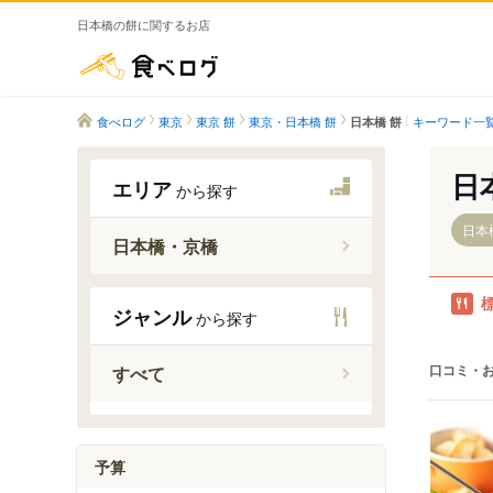
日本橋の餅に関するお店
食べログ
食べログ
東京
東京 餅
東京・日本橋 餅
キーワード一
日本橋 餅
日
エリア
から探す
日本
日本橋・京橋
新日本橋
ジャンル
から探す
三越前駅
日本橋駅
口コミ・
すべて
京橋駅
宝町駅
予算