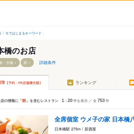
覧
モではじまるキーワード
本橋のお店
詳細条件
橋・京橋
餅
標準
ランキング
【予約・PR店舗優先順】
駅
餅
お店の情報に「
」を含むレストラン
1
～
20
件を表示
／
全
753
件
全席個室 ウメ子の家 日本橋
日本橋駅 275m / 居酒屋