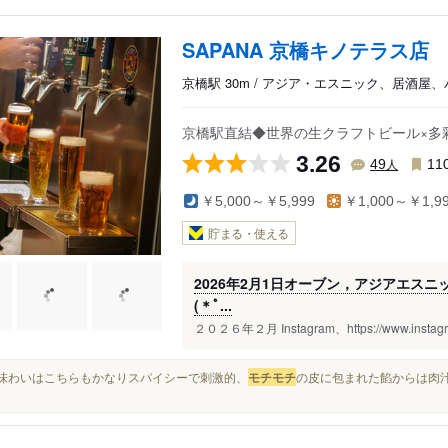
SAPANA 京橋キノテラス店
京橋駅 30m / アジア・エスニック、居酒屋、
京橋駅直結◆世界の生クラフトビール×多彩
3.26
人
49
11
￥5,000～￥5,999
￥1,000～￥1,9
貯まる・使える
2026年2月1日オーブン，アジアエス
(＊ﾟ...
２０２６年２月 Instagram、https://www.instagra
その味わいはこちらもかなりスパイシーで刺激的、
モチ
モチ
の皮に包まれた餡からは肉汁