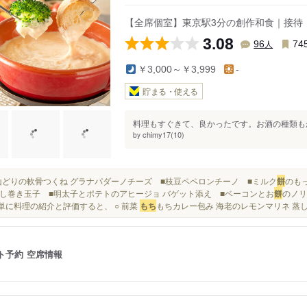
【全席個室】東京駅3分の創作和食｜接待・
3.08
人
96
74
￥3,000～￥3,999
-
貯まる・使える
料理もすぐきて、良かったです。お酒の種類もか
chimy17(10)
by
■大山どりの軟骨つくね グラナパダーノチーズ ■枝豆ペペロンチーノ ■ミルク
餅
のも
し巻き玉子 ■明太子とポテトのアヒージョ バゲット添え ■ベーコンとお
餅
のノリ
.簡単に料理の紹介と評価すると、 ○ 前菜
もち
もちカレー包み 海老のレモンマリネ 蒸し
ト予約
空席情報