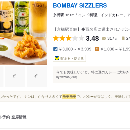
BOMBAY SIZZLERS
京橋駅 161m / インド料理、インドカレー
【京橋駅直結】◆百名店に選出されたボン
3.48
人
317
2
￥3,000～￥3,999
￥1,000～￥1,9
貯まる・使える
何でも美味しいけど、特に豆のカレーは大好き 
twofoo(248)
by
美味しかったです。 ナンは、かなり大きくて
モチ
モチ
で、バターが香ばしく、美味しく頂
ト予約
空席情報