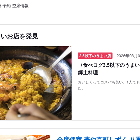
ト予約
空席情報
しいお店を発見
2026年08月0
3.5以下のうまい店
〈食べログ3.5以下のうま
郷土料理
おいしくってコスパも良い。1人で
た。
全席個室 夢や京町しずく 八