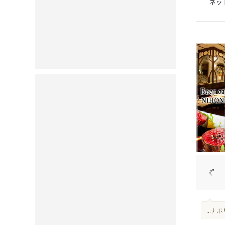
ネッ
...