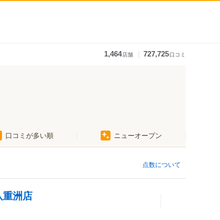
｜
1,464
727,725
店舗
口コミ
口コミが多い順
ニューオープン
点数について
八重洲店