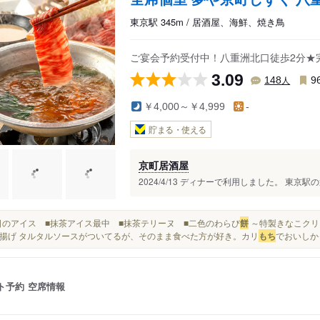
東京駅 345m / 居酒屋、海鮮、焼き鳥
ご宴会予約受付中！八重洲北口徒歩2分★完
3.09
人
148
9
￥4,000～￥4,999
-
貯まる・使える
京町居酒屋
2024/4/13 ディナーで利用しました。 東京
■本日のアイス ■抹茶アイス最中 ■抹茶テリーヌ ■二色のわらび
餅
～特製きなこクリー
揚げ タルタルソースがついてるが、そのまま食べた方が好き。カリ
もち
でおいしかっ
ト予約
空席情報