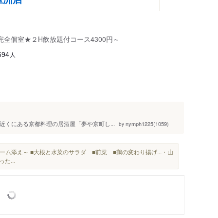
全個室★２H飲放題付コース4300円～
人
694
駅の近くにある京都料理の居酒屋「夢や京町し...
nymph1225(1059)
by
ム添え～ ■大根と水菜のサラダ ■前菜 ■鶏の変わり揚げ...・山
た...