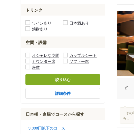
ドリンク
ワインあり
日本酒あり
焼酎あり
空間・設備
オシャレな空間
カップルシート
カウンター席
ソファー席
座敷
絞り込む
詳細条件
...
日本橋・京橋でコースから探す
ら...
3,000円以下のコース