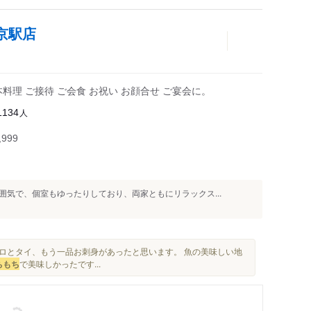
京駅店
理 ご接待 ご会食 お祝い お顔合せ ご宴会に。
人
1134
999
気で、個室もゆったりしており、両家ともにリラックス...
グロとタイ、もう一品お刺身があったと思います。 魚の美味しい地
ち
もち
で美味しかったです...