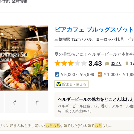
ト予約
空席情報
ビアカフェ ブルッグスゾット
三越前駅 132m / バル、ヨーロッパ料理、ビ
夏の暑気払いに！ベルギービールと本格料
3.43
人
332
1
￥5,000～￥5,999
￥1,000～￥1,9
貯まる・使える
ベルギービールの魅力をとことん味わえ
ベルギービールは色、味、香り、アルコール度数
一級うん築士(3699)
by
ナポリタン好きの私も少し驚いた
もち
もち
な麺でした(^^)太麺で
もち
もち...