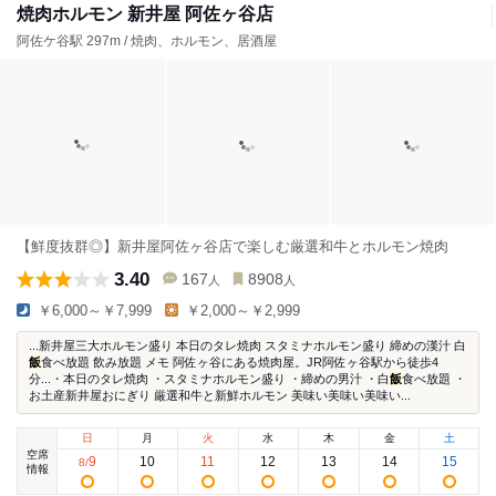
焼肉ホルモン 新井屋 阿佐ヶ谷店
阿佐ケ谷駅 297m / 焼肉、ホルモン、居酒屋
【鮮度抜群◎】新井屋阿佐ヶ谷店で楽しむ厳選和牛とホルモン焼肉
3.40
167
8908
人
人
￥6,000～￥7,999
￥2,000～￥2,999
...新井屋三大ホルモン盛り 本日のタレ焼肉 スタミナホルモン盛り 締めの漢汁 白
飯
食べ放題 飲み放題 メモ 阿佐ヶ谷にある焼肉屋。JR阿佐ヶ谷駅から徒歩4
分...・本日のタレ焼肉 ・スタミナホルモン盛り ・締めの男汁 ・白
飯
食べ放題 ・
お土産新井屋おにぎり 厳選和牛と新鮮ホルモン 美味い美味い美味い...
日
月
火
水
木
金
土
空席
9
10
11
12
13
14
15
8
/
情報