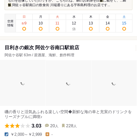
ものを想像していたのですが、 こちらのは、鯛のお刺身を白
飯
に載せて、...鯛
飯
阿佐ヶ谷駅南口の飲食街 川端通りにある宇和島料理のお店です...
日
月
火
水
木
金
土
空席
9
10
11
12
13
14
15
8
/
情報
目利きの銀次 阿佐ケ谷南口駅前店
阿佐ケ谷駅 63m / 居酒屋、海鮮、創作料理
磯の香りと活気あふれる楽しい空間◆新鮮な海の幸と充実のドリンクを
リーズナブルに満喫♪
3.03
20
228
人
人
￥2,000～￥2,999
-