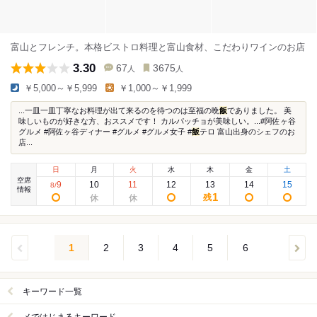
富山とフレンチ。本格ビストロ料理と富山食材、こだわりワインのお店
3.30
67
3675
人
人
￥5,000～￥5,999
￥1,000～￥1,999
...一皿一皿丁寧なお料理が出て来るのを待つのは至福の晩
飯
でありました。 美
味しいものが好きな方、おススメです！ カルパッチョが美味しい。...#阿佐ヶ谷
グルメ #阿佐ヶ谷ディナー #グルメ #グルメ女子 #
飯
テロ 富山出身のシェフのお
店...
日
月
火
水
木
金
土
空席
9
10
11
12
13
14
15
8
/
情報
1
残
1
2
3
4
5
6
キーワード一覧