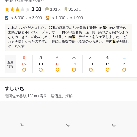
手掛ける新中華を堪能
3.33
101
3153
人
人
￥3,000～￥3,999
￥1,000～￥1,999
...上品にいただきました。 ⭕️私の感想♡めちゃ美味！砂鍋牛肉
飯
牛肉と茄子の
土鍋ご飯と本日のスープ＆デザート付を中國名菜・孫・阿...鶏のからあげのよう
なもの、きのこの炒めもの、大根餅、牛肉
飯
、デザートをシェアしました。 ど
れも美味しかったのですが、特に山椒塩で食べる鶏のからあげ、牛肉
飯
が美味し
かったです...
日
月
火
水
木
金
土
空席
9
10
11
12
13
14
15
8
/
情報
すしいち
南阿佐ケ谷駅 131m / 寿司、居酒屋、海鮮