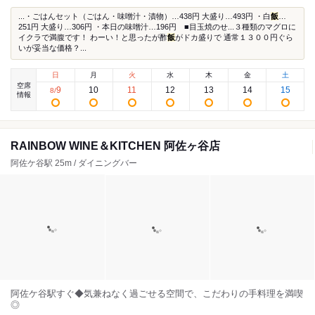
...・ごはんセット（ごはん・味噌汁・漬物）…438円 大盛り…493円 ・白
飯
…
251円 大盛り…306円 ・本日の味噌汁…196円 ■目玉焼のせ...３種類のマグロに
イクラで満腹です！ わーい！と思ったが酢
飯
がドカ盛りで 通常１３００円ぐら
いが妥当な価格？...
日
月
火
水
木
金
土
空席
9
10
11
12
13
14
15
8
/
情報
RAINBOW WINE＆KITCHEN 阿佐ヶ谷店
阿佐ケ谷駅 25m / ダイニングバー
阿佐ケ谷駅すぐ◆気兼ねなく過ごせる空間で、こだわりの手料理を満喫
◎