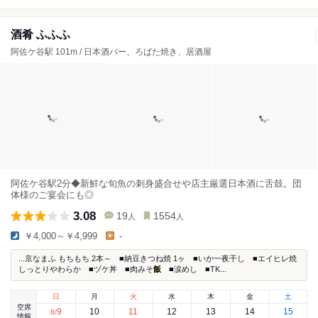
酒肴 ふふふ
阿佐ケ谷駅 101m / 日本酒バー、ろばた焼き、居酒屋
阿佐ケ谷駅2分◆新鮮な旬魚の刺身盛合せや店主厳選日本酒に舌鼓。団
体様のご宴会にも◎
3.08
19
1554
人
人
￥4,000～￥4,999
-
...京なまふ もちもち 2本～ ■納豆きつね焼 1ヶ ■いか一夜干し ■エイヒレ焼
しっとりやわらか ■ヅケ丼 ■肉みそ
飯
■涙めし ■TK...
日
月
火
水
木
金
土
空席
9
10
11
12
13
14
15
8
/
情報