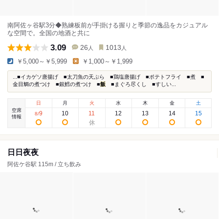
南阿佐ヶ谷駅3分◆熟練板前が手掛ける握りと季節の逸品をカジュアル
な空間で。全国の地酒と共に
3.09
26
1013
人
人
￥5,000～￥5,999
￥1,000～￥1,999
...■イカゲソ唐揚げ ■太刀魚の天ぷら ■鶏塩唐揚げ ■ポテトフライ ■煮 ■
金目鯛の煮つけ ■銀鱈の煮つけ ■
飯
■まぐろ尽くし ■すしい...
日
月
火
水
木
金
土
空席
9
10
11
12
13
14
15
8
/
情報
日日夜夜
阿佐ケ谷駅 115m / 立ち飲み