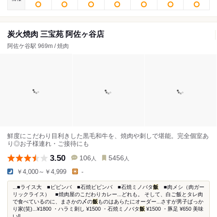
炭火焼肉 三宝苑 阿佐ヶ谷店
阿佐ケ谷駅 969m / 焼肉
鮮度にこだわり目利きした黒毛和牛を、焼肉や刺しで堪能。完全個室あ
り◎お子様連れ・ご接待にも
3.50
106
5456
人
人
￥4,000～￥4,999
-
...■ライス大 ■ビビンバ ■石焼ビビンバ ■石焼ミノバタ
飯
■肉メシ（肉ガー
リックライス） ■焼肉屋のこだわりカレー...どれも。 そして、白ご飯とタレ肉
で食べているのに、まさかの〆の
飯
ものはあらたにオーダー...さすが男子ばっか
り家(笑)...¥1800 ・ハラミ刺し ¥1500 ・石焼ミノバタ
飯
¥1500 ・豚足 ¥650 美味
い‼️...