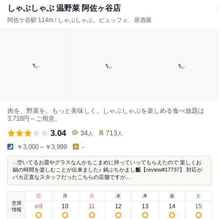
しゃぶしゃぶ 温野菜 阿佐ヶ谷店
阿佐ケ谷駅 114m / しゃぶしゃぶ、ビュッフェ、居酒屋
肉を、野菜を、もっと美味しく。しゃぶしゃぶを楽しめる食べ放題は
3,718円～ご用意。
3.04
34
713
人
人
￥3,000～￥3,999
-
...空いてるお皿やグラスなんかもこまめに持っていってもらえたので 楽しくお
鍋の時間を楽しむことが出来ました♪ 鍋ぶちかまし
飯
【review#17737】 対応が
バカ正直なスタッフだったこちらの店舗ですが...
日
月
火
水
木
金
土
空席
9
10
11
12
13
14
15
8
/
情報