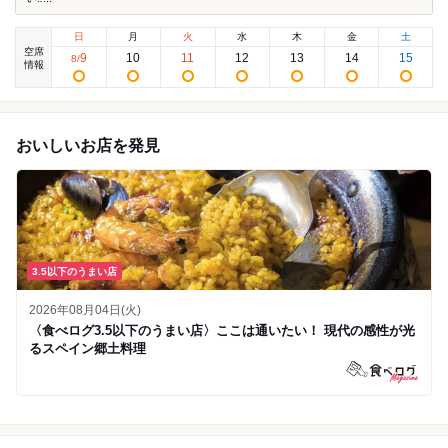
日
月
火
水
木
金
土
空席
9
10
11
12
13
14
15
8
/
情報
おいしいお店を発見
3.5以下のうまい店
2026年08月04日(火)
〈食べログ3.5以下のうまい店〉ここは通いたい！ 現代の感性が光
るスペイン郷土料理