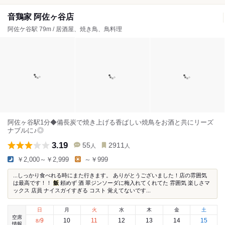
音鶏家 阿佐ヶ谷店
阿佐ケ谷駅 79m / 居酒屋、焼き鳥、鳥料理
阿佐ヶ谷駅1分◆備長炭で焼き上げる香ばしい焼鳥をお酒と共にリーズ
ナブルに♪◎
3.19
55
2911
人
人
￥2,000～￥2,999
～￥999
...しっかり食べれる時にまた行きます。 ありがとうございました！店の雰囲気
は最高です！！
飯
頼めず 酒 翠ジンソーダに梅入れてくれてた 雰囲気 楽しさマ
ックス 店員 ナイスガイすぎる コスト 覚えてないです...
日
月
火
水
木
金
土
空席
9
10
11
12
13
14
15
8
/
情報