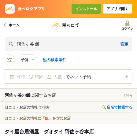
インストール
アプリで開く
ホーム
ログイン
変更
阿佐ヶ谷 飯
予算
他の検索条件
日時
時間
人数
でネット予約
阿佐ヶ谷
の
飯
に関する
お店
194
件
口コミ・お店の情報
で検索
店名で検索する
口コミ・お店の情報に
「飯」
を含むお店
タイ屋台居酒屋 ダオタイ 阿佐ヶ谷本店