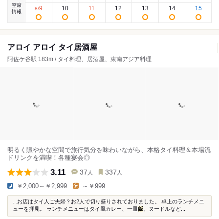
空席
9
10
11
12
13
14
15
8
/
情報
アロイ アロイ タイ居酒屋
阿佐ケ谷駅 183m / タイ料理、居酒屋、東南アジア料理
明るく賑やかな空間で旅行気分を味わいながら、本格タイ料理＆本場流
ドリンクを満喫！各種宴会◎
3.11
37
337
人
人
￥2,000～￥2,999
～￥999
...お店はタイ人ご夫婦？お2人で切り盛りされておりました。 卓上のランチメニ
ューを拝見。 ランチメニューはタイ風カレー、一皿
飯
、ヌードルなど...