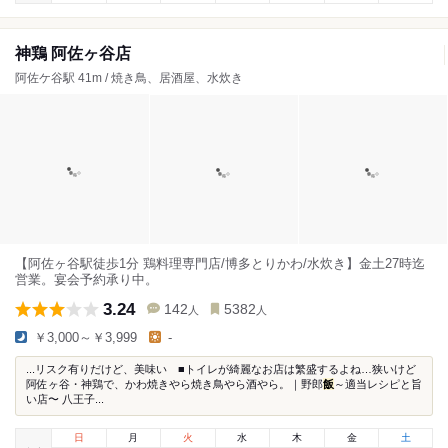
神鶏 阿佐ヶ谷店
阿佐ケ谷駅 41m / 焼き鳥、居酒屋、水炊き
【阿佐ヶ谷駅徒歩1分 鶏料理専門店/博多とりかわ/水炊き】金土27時迄
営業。宴会予約承り中。
3.24
142
5382
人
人
￥3,000～￥3,999
-
...リスク有りだけど、美味い ■トイレが綺麗なお店は繁盛するよね…狭いけど
阿佐ヶ谷・神鶏で、かわ焼きやら焼き鳥やら酒やら。｜野郎
飯
～適当レシピと旨
い店〜 八王子...
日
月
火
水
木
金
土