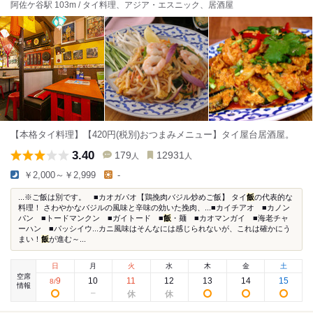
阿佐ケ谷駅 103m / タイ料理、アジア・エスニック、居酒屋
【本格タイ料理】【420円(税別)おつまみメニュー】タイ屋台居酒屋。
3.40
179
12931
人
人
￥2,000～￥2,999
-
...※ご飯は別です。 ■カオガパオ【鶏挽肉バジル炒めご飯】 タイ
飯
の代表的な
料理！ さわやかなバジルの風味と辛味の効いた挽肉、...■カイチアオ ■カノン
パン ■トードマンクン ■ガイトード ■
飯
・麺 ■カオマンガイ ■海老チャ
ーハン ■パッシイウ...カニ風味はそんなには感じられないが、これは確かにう
まい！
飯
が進む～...
日
月
火
水
木
金
土
空席
9
10
11
12
13
14
15
8
/
情報