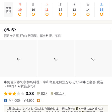
日
月
火
水
木
金
土
空席
9
10
11
12
13
14
15
8
/
情報
がいや
阿佐ケ谷駅 87m / 居酒屋、郷土料理、海鮮
◆阿佐ヶ谷で宇和島料理・宇和島直送鮮魚なら がいや◆ご宴会 税込
5500円！★駅徒歩2分
3.33
82
4011
人
人
￥4,000～￥4,999
-
...最後には、シメとして注文した鯛めしは、 鯛の身を白
飯
と一緒に炊き込んだ