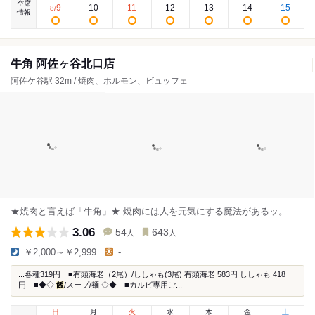
空席
9
10
11
12
13
14
15
8
/
情報
牛角 阿佐ヶ谷北口店
阿佐ケ谷駅 32m / 焼肉、ホルモン、ビュッフェ
★焼肉と言えば「牛角」★ 焼肉には人を元気にする魔法があるッ。
3.06
54
643
人
人
￥2,000～￥2,999
-
...各種319円 ■有頭海老（2尾）/ししゃも(3尾) 有頭海老 583円 ししゃも 418
円 ■◆◇
飯
/スープ/麺 ◇◆ ■カルビ専用ご...
日
月
火
水
木
金
土