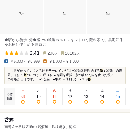
◆駅から徒歩1分◆極上の厳選ホルモンをレトロな隠れ家で。黒毛和牛
をお得に楽しめる焼肉店
3.43
290
18102
人
人
￥5,000～￥5,999
￥1,000～￥1,999
...→脂が乗っていてとろけるサーロインが◎ ⚪︎冷麺又特製そぼろ
飯
：冷麺、肉寿
司、そぼろ
飯
の３つから選べる →冷麺を選択、脂の多いお肉を食べた後に...こ
の看板が目印です。 ■3点盛 ■牛タン(薄切り) ■ネギ
飯
...
日
月
火
水
木
金
土
空席
9
10
11
12
13
14
15
8
/
情報
呑輝
南阿佐ケ谷駅 218m / 居酒屋、鉄板焼き、海鮮