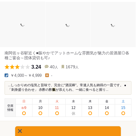
南阿佐ヶ谷駅近く■賑やかでアットホームな雰囲気が魅力の居酒屋◎各
種ご宴会～団体貸切も可♪
3.24
40
1679
人
人
￥4,000～￥4,999
-
...しっかりめの塩気と旨味で、完全に“酒泥棒”。常連人気も納得の一皿です。 ●
「刺身盛り合わせ」 赤酢の酢
飯
が添えられ、一緒に食べると握り...
日
月
火
水
木
金
土
空席
9
10
11
12
13
14
15
8
/
情報