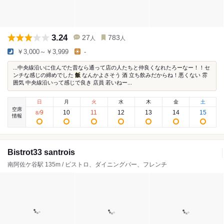
3.24
27
783
人
人
￥3,000～￥3,999
-
...中央線沿いに住んでた昔なら通って店の人たちと仲良くなれたろーなー！！セ
ンチな感じの締めでした
飯
なんかよさそう 酒 立ち飲みだからね！悪くない 雰
囲気 中央線沿いって感じで良き 店員 若いねー...
日
月
火
水
木
金
土
空席
9
10
11
12
13
14
15
8
/
情報
Bistrot33 santrois
南阿佐ケ谷駅 135m / ビストロ、ダイニングバー、フレンチ