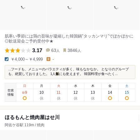
肌寒い季節には鶏の旨味が凝縮した韓国鍋"タッカンマリ”でぽかぽかに
◎歓送迎会ご予約受付中★
3.17
63
3846
人
人
￥4,000～￥4,999
-
...フードも、メニューのバラエティが多く、味もなかなか。 となりのグループ
も、絶賛しておりました。 1人
飯
にも使えます。 韓国料理が食べたく...
日
月
火
水
木
金
土
空席
9
10
11
12
13
14
15
8
/
情報
ほるもんと焼肉屋はせ川
阿佐ケ谷駅 119m / 焼肉