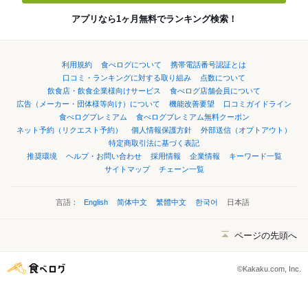
アプリなら1ヶ月無料でランキング検索！
利用規約
食べログについて
携帯電話番号認証とは
口コミ・ランキングに対する取り組み
点数について
飲食店・飲食企業様向けサービス
食べログ店舗会員について
広告（メーカー・団体様等向け）について
機能改善要望
口コミガイドライン
食べログプレミアム
食べログプレミアム無料クーポン
ネット予約（リクエスト予約）
個人情報保護方針
外部送信（オプトアウト）
特定商取引法に基づく表記
推奨環境
ヘルプ・お問い合わせ
採用情報
企業情報
キーワード一覧
サイトマップ
チェーン一覧
言語：
English
简体中文
繁體中文
한국어
日本語
ページの先頭へ
©Kakaku.com, Inc.