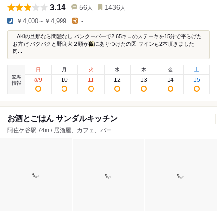
3.14
56
1436
人
人
￥4,000～￥4,999
-
...AKiの旦那なら問題なし バンクーバーで2.65キロのステーキを15分で平らげた
お方だ バクバクと野良犬２頭が
飯
にありつけたの図 ワインも2本頂きました
肉...
日
月
火
水
木
金
土
空席
9
10
11
12
13
14
15
8
/
情報
お酒とごはん サンダルキッチン
阿佐ケ谷駅 74m / 居酒屋、カフェ、バー