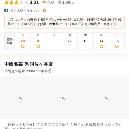
3.21
40
1890
人
人
￥2,000～￥2,999
-
...◯ しいたけの唐揚げ 480円 ◯ コーヒー焼酎 豆乳割り 650円 ◯ 合計 2940円 晩
菜セット（1000円）はお得。晩
飯
菜セット（1500円）も夕飯利用に良さそう...
日
月
火
水
木
金
土
空席
9
10
11
12
13
14
15
8
/
情報
中國名菜 孫 阿佐ヶ谷店
南阿佐ケ谷駅 299m / 中華料理
【阿佐ケ谷駅4分】プロ中のプロの証とも称される資格を持つシェフが