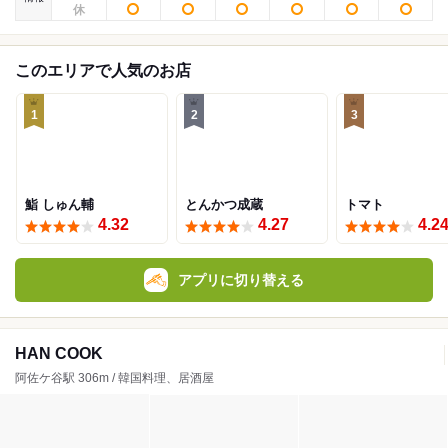
このエリアで人気のお店
1
2
3
鮨 しゅん輔
とんかつ成蔵
トマト
4.32
4.27
4.2
アプリに切り替える
HAN COOK
阿佐ケ谷駅 306m / 韓国料理、居酒屋