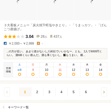
３大看板メニュー「炭火焼THE塩やきとり」・「うまっカツ」・「げん
こつ唐揚げ」
3.04
28
437
人
人
￥2,000～￥2,999
-
...の方が近い。 あまり差がないし八剣伝でいいかなー、とも。 2人で6000円く
らい。 酒6杯くらい飲んだ。酒も薄くないし、
飯
もうまい。 横...
土
日
月
火
水
木
金
空席
8
9
10
11
12
13
14
8
/
情報
1
2
3
4
5
6
キーワード一覧