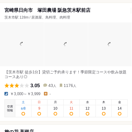
宮崎県日向市 塚田農場 阪急茨木駅前店
茨木市駅 128m / 居酒屋、鳥料理、肉料理
【茨木市駅 徒歩1分】貸切ご予約承ります！季節限定コースや飲み放題
コースあり◎
3.05
43
1176
人
人
￥3,000～￥3,999
-
土
日
月
火
水
木
金
空席
8
9
10
11
12
13
14
8
/
情報
梅の花 高槻店