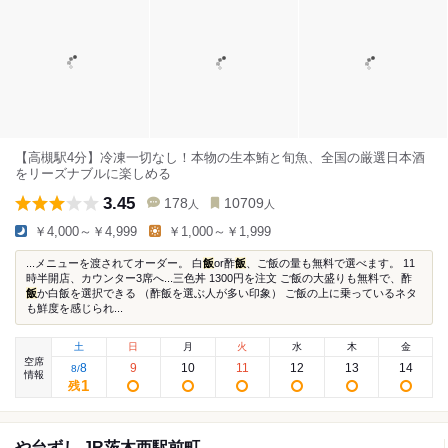
【高槻駅4分】冷凍一切なし！本物の生本鮪と旬魚、全国の厳選日本酒
をリーズナブルに楽しめる
3.45
178
10709
人
人
￥4,000～￥4,999
￥1,000～￥1,999
...メニューを渡されてオーダー。 白
飯
or酢
飯
、ご飯の量も無料で選べます。 11
時半開店、カウンター3席へ...三色丼 1300円を注文 ご飯の大盛りも無料で、酢
飯
か白飯を選択できる （酢飯を選ぶ人が多い印象） ご飯の上に乗っているネタ
も鮮度を感じられ...
土
日
月
火
水
木
金
空席
8
9
10
11
12
13
14
8
/
情報
1
残
や台ずし JR茨木西駅前町