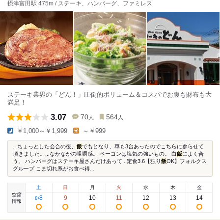
摂津富田駅 475m / ステーキ、ハンバーグ、ファミレス
ステーキ業界の「どん！」圧倒的ボリューム＆コスパでお腹も財布も大
満足！
3.07
70
564
人
人
￥1,000～￥1,999
～￥999
...ちょっとした会合の後、
飯
でもとなり、車も3台あったのでこちらに参らせて
頂きました。...なかなかの咀嚼感。 ベーコンは塩気の強いもの。 白
飯
によく合
う。 ハンバーグはステーキ屋さんだけあって...定食3.6【独り
飯
OK】フォルクス
グループ こま切れ系がお食べ得...
土
日
月
火
水
木
金
空席
8
9
10
11
12
13
14
8
/
情報