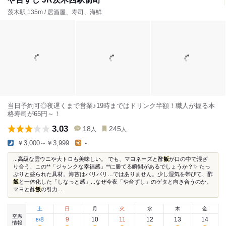
茨木駅 135m / 居酒屋、寿司、海鮮
当日予約可◎夜遅くまで営業♪19時まではドリンク半額！職人が握る本
格寿司が65円～！
3.03
18
245
人
人
￥3,000～￥3,999
-
...高級な雲ウニや大トロも美味しい。 でも、マヨネーズと酢
飯
が口の中で混ざ
り合う、この**「ジャンクな幸福感」**に勝てる瞬間があるでしょうか？✨ たっ
ぷりと盛られた具材。海苔はパリパリ…ではありません。少し湿気を帯びて、酢
飯
と一体化した「しなっと感」...なぜ今夜「や台ずし」のゲタと向き合うのか。
マヨと酢
飯
の引力...
土
日
月
火
水
木
金
空席
8
9
10
11
12
13
14
8
/
情報