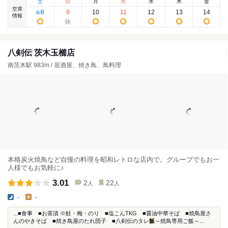
土
日
月
火
水
木
金
空席
8
9
10
11
12
13
14
8
/
情報
八剣伝 茨木玉櫛店
南茨木駅 983m / 居酒屋、焼き鳥、鳥料理
本格炭火焼鳥など自慢の料理を昭和レトロな店内で。グループでもお一
人様でもお気軽に♪
3.01
2
22
人
人
-
-
...■食事 ■お茶漬 ※鮭・梅・のり ■塩こんTKG ■醤油中華そば ■焼鳥屋さ
んのやきそば ■焼き鳥屋のたれ団子 ■八剣伝のタレ
飯
～焼鳥専用ご飯～...