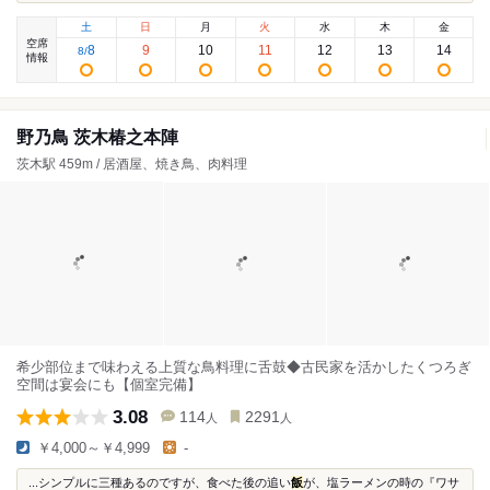
土
日
月
火
水
木
金
空席
8
9
10
11
12
13
14
8
/
情報
野乃鳥 茨木椿之本陣
茨木駅 459m / 居酒屋、焼き鳥、肉料理
希少部位まで味わえる上質な鳥料理に舌鼓◆古民家を活かしたくつろぎ
空間は宴会にも【個室完備】
3.08
114
2291
人
人
￥4,000～￥4,999
-
...シンプルに三種あるのですが、食べた後の追い
飯
が、塩ラーメンの時の『ワサ