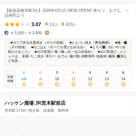
【阪急高槻市駅3分】2026年4月1日 NEW OPEN!! 串カツ、おでん、一
品90円より
3.07
11
433
人
人
￥3,000～￥3,999
-
...■ガリで作る生姜焼き（ガリの逆製） ■とんぺい焼き（豚包囲網） ■麺・
飯
（〆の領域） ■白ごはん（すべてを受け止める白） ■とろろ
飯
（白いやつ全
部かけました） ■出汁茶漬け 梅（梅→紅一点の目覚め） ■出汁茶漬け...メニ
ューは、 刺身･たこ焼き･串カツ･おでん･揚げ物･赤酢寿司･鉄板焼･麺系･
飯
系な
ど充実...
土
日
月
火
水
木
金
空席
8
9
10
11
12
13
14
8
/
情報
ハッケン酒場 JR茨木駅前店
茨木駅 173m / 焼き鳥、居酒屋、鳥料理