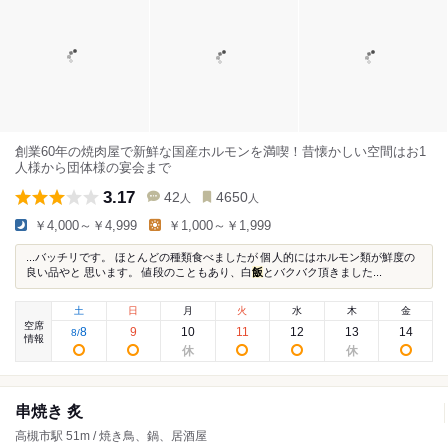
創業60年の焼肉屋で新鮮な国産ホルモンを満喫！昔懐かしい空間はお1
人様から団体様の宴会まで
3.17
42
4650
人
人
￥4,000～￥4,999
￥1,000～￥1,999
...バッチリです。 ほとんどの種類食べましたが 個人的にはホルモン類が鮮度の
良い品やと 思います。 値段のこともあり、白
飯
とバクバク頂きました...
土
日
月
火
水
木
金
空席
8
9
10
11
12
13
14
8
/
情報
串焼き 炙
高槻市駅 51m / 焼き鳥、鍋、居酒屋