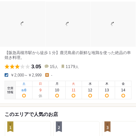
【阪急高槻市駅から徒歩１分】鹿児島産の新鮮な地鶏を使った絶品の串
焼き料理。
3.05
15
1179
人
人
￥2,000～￥2,999
-
土
日
月
火
水
木
金
空席
8
9
10
11
12
13
14
8
/
情報
このエリアで人気のお店
1
2
3