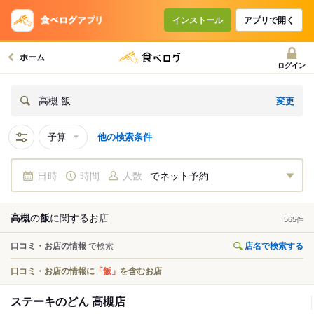
インストール
アプリで開く
ホーム
ログイン
変更
高槻 飯
予算
他の検索条件
日時
時間
人数
でネット予約
高槻
の
飯
に関する
お店
565
件
口コミ・お店の情報
で検索
店名で検索する
口コミ・お店の情報に
「飯」
を含むお店
ステーキのどん 高槻店