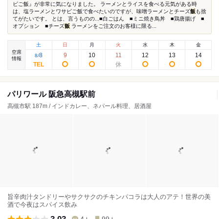
ビご飯』が非常に気になりました。 ラーメンとライスを食べる元気がある時
は、塩ラーメンとワサビご飯で食べたいのですが、味噌ラーメンとチーズ
飯
も捨
てがたいです。 とは、言うものの...■白ごはん ■ミニ焼き鳥丼 ■鶏唐揚げ ■
オプション ■チーズ
飯
ラーメンをご注文のお客様に限る...
土
日
月
火
水
木
金
空席
8
9
10
11
12
13
14
8
/
情報
パリワール 阪急高槻駅前
高槻市駅 187m / インドカレー、ネパール料理、居酒屋
旨辛肉汁タンドリーやサクサクのチキンパコラは大人のアテ！世界の美
酒で今夜はスパイス飲み