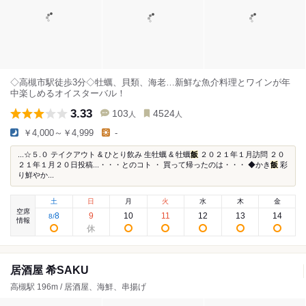
◇高槻市駅徒歩3分◇牡蠣、貝類、海老…新鮮な魚介料理とワインが年
中楽しめるオイスターバル！
3.33
103
4524
人
人
￥4,000～￥4,999
-
...☆５.０ テイクアウト & ひとり飲み 生牡蠣 & 牡蠣
飯
２０２１年１月訪問 ２０
２１年１月２０日投稿...・・・とのコト ・ 買って帰ったのは・・・ ◆かき
飯
彩
り鮮やか...
土
日
月
火
水
木
金
空席
8
9
10
11
12
13
14
8
/
情報
居酒屋 希SAKU
高槻駅 196m / 居酒屋、海鮮、串揚げ