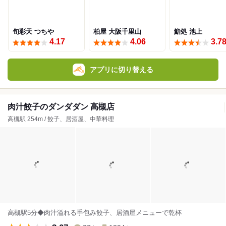
旬彩天 つちや
柏屋 大阪千里山
鮨処 池上
4.17
4.06
3.7
アプリに切り替える
肉汁餃子のダンダダン 高槻店
高槻駅 254m / 餃子、居酒屋、中華料理
高槻駅5分◆肉汁溢れる手包み餃子、居酒屋メニューで乾杯