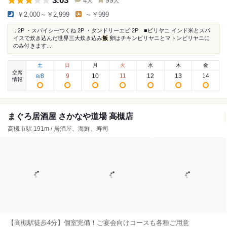
3.03
4
99
人
人
￥2,000～￥2,999
～￥999
...2P ・スパイシーつくね 2P ・タンドリーエビ 2P ■ビリヤニ インド米とスパ
イスで炊き込んだ世界三大炊き込み
飯
卵はチキンビリヤニとマトンビリヤニに
のみ付きます...
土
日
月
火
水
木
金
空席
8
9
10
11
12
13
14
8
/
情報
まぐろ居酒屋 さかなや道場 高槻店
高槻市駅 191m / 居酒屋、海鮮、寿司
【高槻駅徒歩4分】個室完備！ご宴会向けコースも各種ご用意