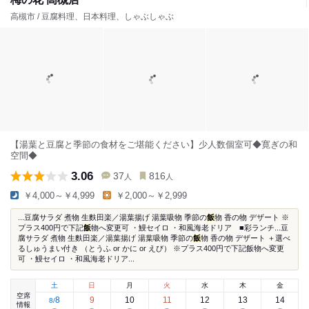
高槻市 / 豆腐料理、日本料理、しゃぶしゃぶ
【湯葉と豆腐と季節の食材をご堪能ください】少人数個室可◆寛ぎの和
空間◆
3.06
37
816
人
人
￥4,000～￥4,999
￥2,000～￥2,999
...豆腐サラダ 煮物 生麩田楽／湯葉揚げ 湯葉吸物 季節の
飯
物 香の物 デザート ※
プラス400円で下記
飯
物へ変更可 ・鰻セイロ ・和風海老ドリア ■彩ランチ...豆
腐サラダ 煮物 生麩田楽／湯葉揚げ 湯葉吸物 季節の
飯
物 香の物 デザート ＋選べ
るしゅうまい付き （とうふ or かに or えび） ※プラス400円で下記飯物へ変更
可 ・鰻セイロ ・和風海老ドリア...
土
日
月
火
水
木
金
空席
8
9
10
11
12
13
14
8
/
情報