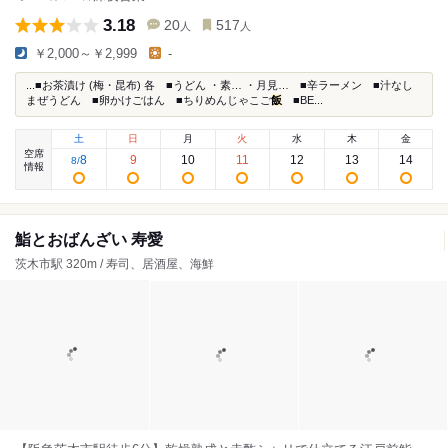
3.18
20
517
人
人
￥2,000～￥2,999
-
...■お茶漬け (梅・昆布) 各 ■うどん ・素… ・月見… ■辛ラーメン ■汁なし
まぜうどん ■卵かけごはん ■ちりめんじゃこご
飯
■BE...
土
日
月
火
水
木
金
空席
8
9
10
11
12
13
14
8
/
情報
鮨とおばんざい 寿愛
茨木市駅 320m / 寿司、居酒屋、海鮮