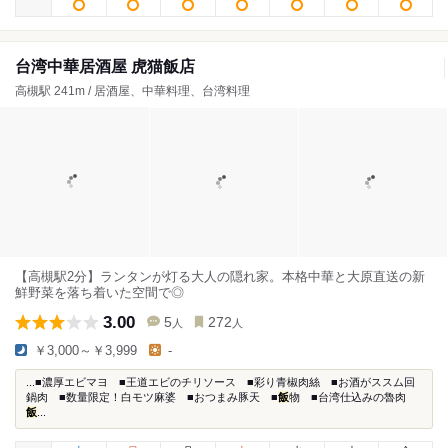
台湾中華居酒屋 虎猫飯店
高槻駅 241m / 居酒屋、中華料理、台湾料理
【高槻駅2分】ランタンが灯る大人の隠れ家。本格中華と大原直送の新
鮮野菜を落ち着いた空間で◎
3.00
5
272
人
人
￥3,000～￥3,999
-
...■濃厚エビマヨ ■王道エビのチリソース ■彩り青椒肉絲 ■お酒がススム回
鍋肉 ■数量限定！白モツ麻婆 ■おつまみ豚天 ■
飯
物 ■台湾仕込みの魯肉
飯
...