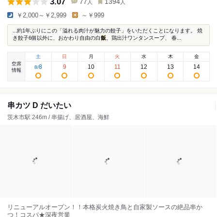
3.07
77
1394
人
人
￥2,000～￥2,999
～￥999
...約1年ぶりにこの「溢れる肉汁が魅力の餃子」をいただくことになります。 焼
き餃子6個以外に、おかわり自由の白
飯
、鶏出汁ワンタンスープ、 春...
土
日
月
火
水
木
金
空席
8
9
10
11
12
13
14
8
/
情報
串カツ D だいたい
茨木市駅 246m / 串揚げ、居酒屋、海鮮
リニューアルオープン！！本格炭火焼き鳥と自家製ソースの絶品串か
つ！コスパ★深夜営業