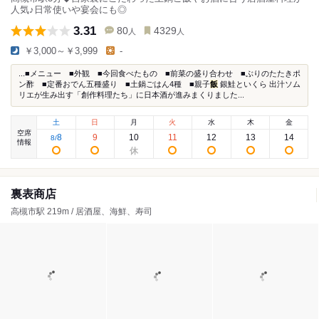
人気♪日常使いや宴会にも◎
3.31
80
4329
人
人
￥3,000～￥3,999
-
...■メニュー ■外観 ■今回食べたもの ■前菜の盛り合わせ ■ぶりのたたきポ
ン酢 ■定番おでん五種盛り ■土鍋ごはん4種 ■親子
飯
銀鮭といくら 出汁ソム
リエが生み出す「創作料理たち」に日本酒が進みまくりました...
土
日
月
火
水
木
金
空席
8
9
10
11
12
13
14
8
/
情報
裏表商店
高槻市駅 219m / 居酒屋、海鮮、寿司