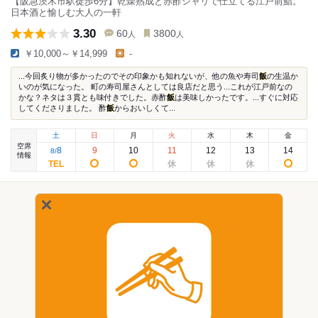
【阪急茨木市駅徒歩6分】乾燥熟成と赤酢シャリで仕立てる江戸前鮨。
日本酒と愉しむ大人の一軒
3.30
60
3800
人
人
￥10,000～￥14,999
-
...今回炙り物が多かったのでその印象かも知れないが、他の魚や寿司
飯
の生温か
いのが気になった。 町の寿司屋さんとしては良店だと思う...これが江戸前なの
かな？ネタは３貫とも味付きでした。赤酢
飯
は美味しかったです。...すぐに対応
してくださりました。 酢
飯
からおいしくて...
土
日
月
火
水
木
金
空席
8
9
10
11
12
13
14
8
/
情報