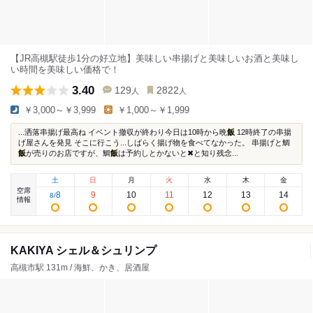
【JR高槻駅徒歩1分の好立地】美味しい串揚げと美味しいお酒と美味し
い時間を美味しい価格で！
3.40
129
2822
人
人
￥3,000～￥3,999
￥1,000～￥1,999
...洒落串揚げ最高ね イベント撤収が終わり今日は10時から晩
飯
12時終了の串揚
げ屋さんを発見 そこに行こう...しばらく揚げ物を食べてなかった。 串揚げと鯛
飯
が売りのお店ですが、鯛
飯
は予約しとかないと✖と知り残念...
土
日
月
火
水
木
金
空席
8
9
10
11
12
13
14
8
/
情報
KAKIYA シェル＆シュリンプ
高槻市駅 131m / 海鮮、かき、居酒屋