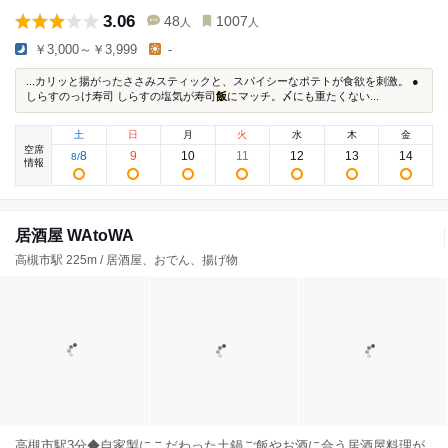
3.06
48
1007
人
人
￥3,000～￥3,999
-
...カリッと揚がったささみスティックと、スパイシーなポテトが食欲を刺激。 ●
しらすのっけ寿司 しらすの塩気が寿司
飯
にマッチ。〆にも重たくない...
土
日
月
火
水
木
金
空席
8
9
10
11
12
13
14
8
/
情報
居酒屋 WAtoWA
高槻市駅 225m / 居酒屋、おでん、揚げ物
高槻市駅3分◆自家製にこだわった土鍋ご飯やお酒に合う居酒屋料理が