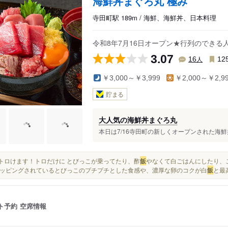
海鮮丼まぐろ丸 極み
寺田町駅 189m / 海鮮、海鮮丼、日本料理
令和8年7月16日オープン★行列のできる
3.07
人
16
12
￥3,000～￥3,999
￥2,000～￥2,9
貯まる
大人気の海鮮丼まぐろ丸
本日は7/16寺田町の新しくオープンされた海鮮
鮪がトロけます！トロだけに とびっこが乗ってたり、酢
飯
やなくて白ごはんにしたり、こ
ッピングされているとびっこのプチプチとした食感や、濃厚な卵のコクが白
飯
と最
ト予約
空席情報