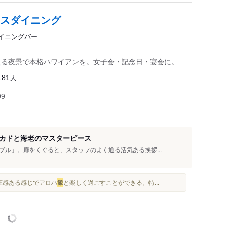
カスダイニング
ダイニングバー
える夜景で本格ハワイアンを。女子会・記念日・宴会に。
人
181
99
カドと海老のマスターピース
ル」。扉をくぐると、スタッフのよく通る活気ある挨拶...
威圧感ある感じでアロハ
飯
と楽しく過ごすことができる。特...