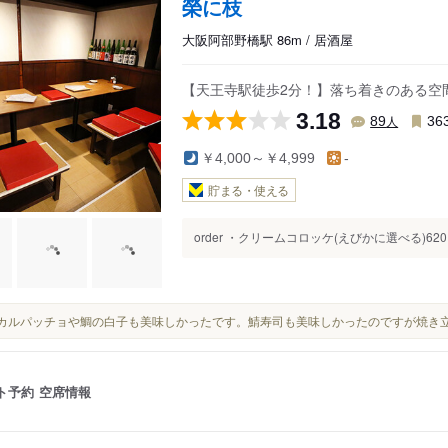
榮に枝
大阪阿部野橋駅 86m / 居酒屋
【天王寺駅徒歩2分！】落ち着きのある空
3.18
人
89
36
￥4,000～￥4,999
-
貯まる・使える
order ・クリームコロッケ(えびかに選べる)620
鯛のカルパッチョや鯛の白子も美味しかったです。鯖寿司も美味しかったのですが焼き
ト予約
空席情報