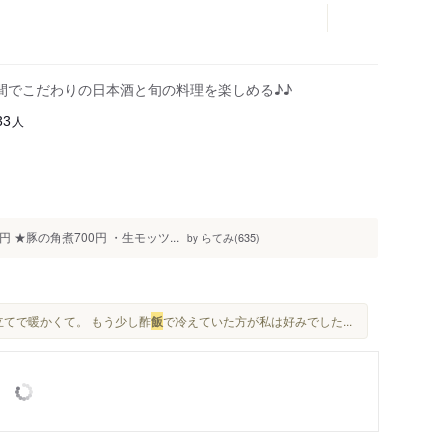
間でこだわりの日本酒と旬の料理を楽しめる♪♪
人
33
円 ★豚の角煮700円 ・生モッツ...
らてみ(635)
by
立てで暖かくて。 もう少し酢
飯
で冷えていた方が私は好みでした...