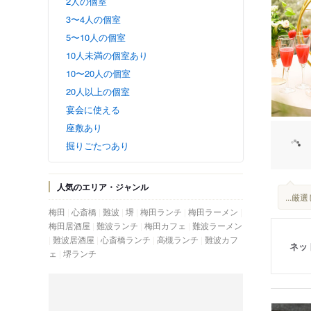
2人の個室
3〜4人の個室
5〜10人の個室
10人未満の個室あり
10〜20人の個室
20人以上の個室
宴会に使える
座敷あり
掘りごたつあり
人気のエリア・ジャンル
...
梅田
心斎橋
難波
堺
梅田ランチ
梅田ラーメン
梅田居酒屋
難波ランチ
梅田カフェ
難波ラーメン
難波居酒屋
心斎橋ランチ
高槻ランチ
難波カフ
ネッ
ェ
堺ランチ