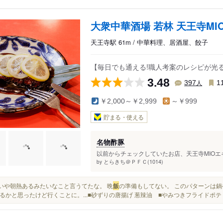
大衆中華酒場 若林 天王寺MI
天王寺駅 61m / 中華料理、居酒屋、餃子
【毎日でも通える!職人考案のレシピが光
3.48
人
397
1
￥2,000～￥2,999
～￥999
貯まる・使える
名物酢豚
以前からチェックしていたお店、天王寺MIOエキ
とらきち＠ＰＦＣ(1014)
by
そういや朝熱あるみたいなこと言うてたな。 晩
飯
の準備もしてない。 このパターンは鍋
るかと思ったけど行くことに。...■砂ずりの唐揚げ 葱辣油 ■やみつきフライドポテ