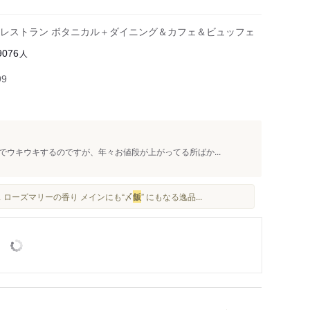
レストラン ボタニカル＋ダイニング＆カフェ＆ビュッフェ
人
9076
99
ウキウキするのですが、年々お値段が上がってる所ばか...
 ローズマリーの香り メインにも“〆
飯
” にもなる逸品...