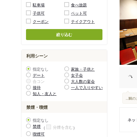
駐車場
食べ放題
子供可
ペット可
クーポン
テイクアウト
絞り込む
利用シーン
指定なし
家族・子供と
デート
女子会
合コン
大人数の宴会
接待
一人で入りやすい
知人・友人と
...
禁煙・喫煙
ネッ
指定なし
禁煙
分煙を含む
喫煙可