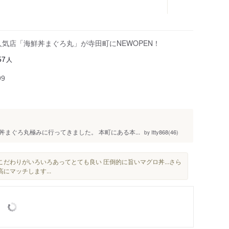
人気店「海鮮丼まぐろ丸」が寺田町にNEWOPEN！
人
57
99
丼まぐろ丸極みに行ってきました。 本町にある本...
Itty868(46)
by
だわりがいろいろあってとても良い 圧倒的に旨いマグロ丼...さら
高にマッチします...