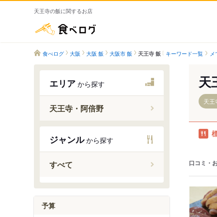
天王寺の飯に関するお店
食べログ
食べログ
大阪
大阪 飯
大阪市 飯
キーワード一覧
メ
天王寺 飯
天
エリア
から探す
天王
天王寺・阿倍野
天王寺駅
ジャンル
から探す
桃谷駅
寺田町駅
口コミ・
すべて
美章園駅
昭和町駅
西田辺駅
予算
四天王寺