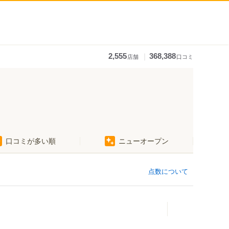
｜
2,555
368,388
店舗
口コミ
口コミが多い順
ニューオープン
点数について