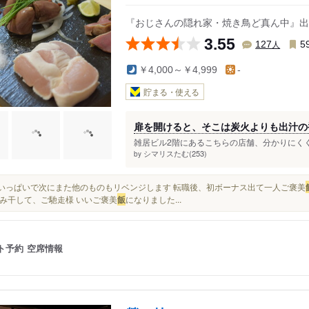
姫松駅
『おじさんの隠れ家・焼き鳥ど真ん中』出
3.55
人
127
5
￥4,000～￥4,999
-
貯まる・使える
扉を開けると、そこは炭火よりも出汁の
雑居ビル2階にあるこちらの店舗、分かりにくく
シマリスたむ(253)
by
お腹いっぱいで次にまた他のものもリベンジします 転職後、初ボーナス出て一人ご褒美
み干して、ご馳走様 いいご褒美
飯
になりました...
ト予約
空席情報