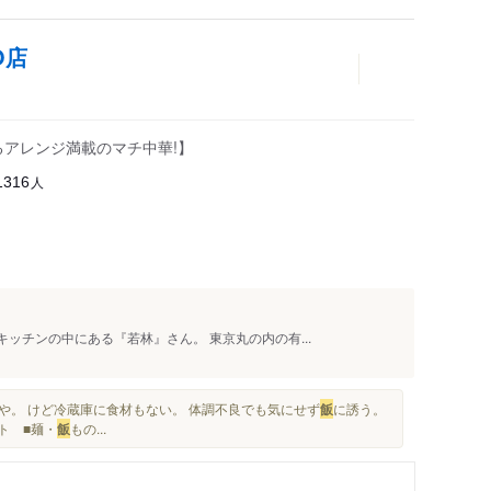
O店
るアレンジ満載のマチ中華!】
人
1316
ッチンの中にある『若林』さん。 東京丸の内の有...
や。 けど冷蔵庫に食材もない。 体調不良でも気にせず
飯
に誘う。
ト ■麺・
飯
もの...