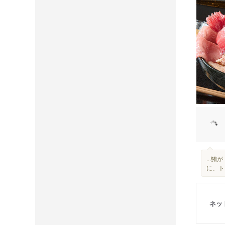
...
に、ト
ネッ