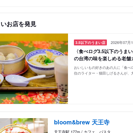
しいお店を発見
2026年07月1
3.5以下のうまい店
〈食べログ3.5以下のうま
の台湾の味を楽しめる老舗
おいしいもの好きのあの人に「食べロ
住のライター・猫田しげるさんが、
bloom&brew 天王寺
天王寺駅 177m / カフェ、パスタ