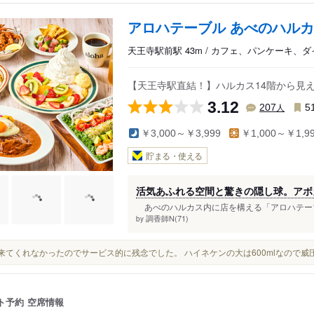
アロハテーブル あべのハル
天王寺駅前駅 43m / カフェ、パンケーキ、
【天王寺駅直結！】ハルカス14階から見
3.12
人
207
5
￥3,000～￥3,999
￥1,000～￥1,9
貯まる・使える
活気あふれる空間と驚きの隠し球。アボ
あべのハルカス内に店を構える「アロハテーブ
調香師N(71)
by
中々来てくれなかったのでサービス的に残念でした。 ハイネケンの大は600mlなので
ト予約
空席情報