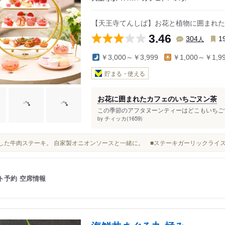
【天王寺てんしば】お花と植物に囲まれた
3.46
人
304
1
￥3,000～￥3,999
￥1,000～￥1,9
貯まる・使える
お花に囲まれたカフェのいちごヌン茶
この季節のアフタヌーンティーはどこもいちごで
チィッカ(1659)
by
厳選した牛肉ステーキ。 自家製オニオンソースと一緒に。 ■ステーキガーリックライス
ト予約
空席情報