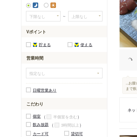
阿倍野駅
～
Vポイント
貯まる
使える
営業時間
...
まで飲
日曜営業あり
こだわり
ネッ
個室
半個室を含む
飲み放題
3時間以上
カード可
貸切可