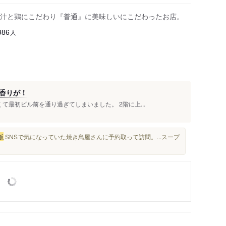
汁と鶏にこだわり『普通』に美味しいにこだわったお店。
人
986
香りが！
て最初ビル前を通り過ぎてしまいました。 2階に上...
飯
SNSで気になっていた焼き鳥屋さんに予約取って訪問。...スープ