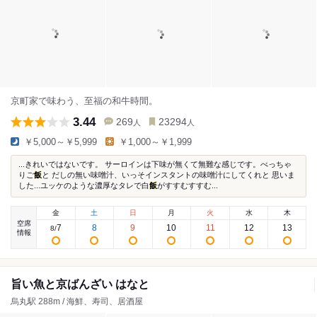
京町家で味わう、至福の和牛時間。
3.44
269
23294
人
人
￥5,000～￥5,999
￥1,000～￥1,999
...きれいではないです。 サーロインは下味が無くて無難な感じです。べっちゃ
りご
飯
と だしの無い味噌汁、いっそインスタントの味噌汁にしてくれと 思いま
した...ユッケのような濃厚なタレで白
飯
がすすむすすむ...
金
土
日
月
火
水
木
空席
7
8
9
10
11
12
13
8
/
情報
旨い魚と京ばんざい はなと
烏丸駅 288m / 海鮮、寿司、居酒屋