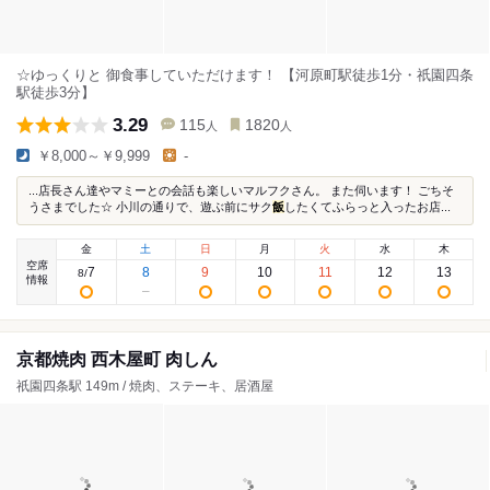
☆ゆっくりと 御食事していただけます！ 【河原町駅徒歩1分・祇園四条
駅徒歩3分】
3.29
115
1820
人
人
￥8,000～￥9,999
-
...店長さん達やマミーとの会話も楽しいマルフクさん。 また伺います！ ごちそ
うさまでした☆ 小川の通りで、遊ぶ前にサク
飯
したくてふらっと入ったお店...
金
土
日
月
火
水
木
空席
7
8
9
10
11
12
13
8
/
情報
京都焼肉 西木屋町 肉しん
祇園四条駅 149m / 焼肉、ステーキ、居酒屋