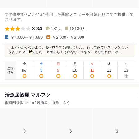
旬の食材をふんだんに使用した季節メニューを日替わりにてご提供して
おります。
3.34
181
18130
人
人
￥4,000～￥4,999
￥2,000～￥2,999
...よくわからないまま、食べログで予約しました。 行ってみてレストランとい
うよりカフェ
飯
でした。 京都らしくそれなりにですが、売り切ればっか...
金
土
日
月
火
水
木
空席
7
8
9
10
11
12
13
8
/
情報
活魚居酒屋 マルフク
祇園四条駅 129m / 居酒屋、海鮮、ふぐ