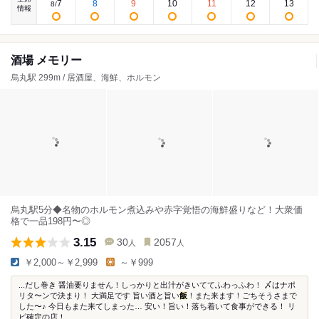
7
8
9
10
11
12
13
8
/
情報
酒場 メモリー
烏丸駅 299m / 居酒屋、海鮮、ホルモン
烏丸駅5分◆名物のホルモン煮込みや赤字覚悟の海鮮盛りなど！大衆価
格で一品198円〜◎
3.15
30
2057
人
人
￥2,000～￥2,999
～￥999
...だし巻き 醤油要りません！しっかりと出汁がきいててふわっふわ！ 〆はナポ
リタ〜ンで決まり！ 大満足です 旨い酒と旨い
飯
！また来ます！ごちそうさまで
した〜♪ 今日もまた来てしまった… 安い！旨い！落ち着いて食事ができる！ リ
ピ確定の店！...