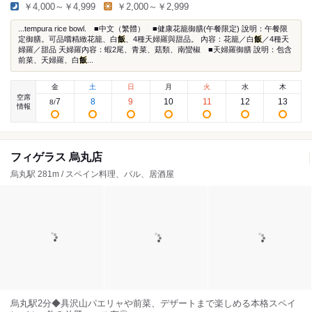
￥4,000～￥4,999
￥2,000～￥2,999
...tempura rice bowl. ■中文（繁體） ■健康花籠御膳(午餐限定) 說明：午餐限
定御膳。可品嚐精緻花籠、白
飯
、4種天婦羅與甜品。 內容：花籠／白
飯
／4種天
婦羅／甜品 天婦羅內容：蝦2尾、青菜、菇類、南蠻椒 ■天婦羅御膳 說明：包含
前菜、天婦羅、白
飯
...
金
土
日
月
火
水
木
空席
7
8
9
10
11
12
13
8
/
情報
フィゲラス 烏丸店
烏丸駅 281m / スペイン料理、バル、居酒屋
烏丸駅2分◆具沢山パエリャや前菜、デザートまで楽しめる本格スペイ