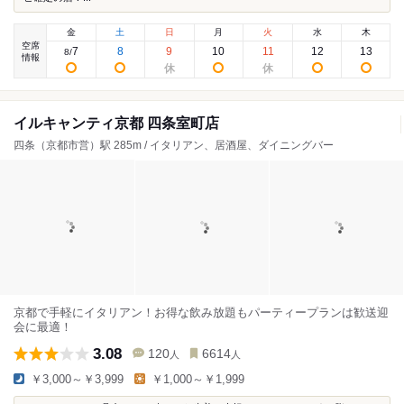
金
土
日
月
火
水
木
空席
7
8
9
10
11
12
13
8
/
情報
イルキャンティ京都 四条室町店
四条（京都市営）駅 285m / イタリアン、居酒屋、ダイニングバー
京都で手軽にイタリアン！お得な飲み放題もパーティープランは歓送迎
会に最適！
3.08
120
6614
人
人
￥3,000～￥3,999
￥1,000～￥1,999