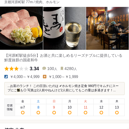
京都河原町駅 77m / 焼肉、ホルモン
【河原町駅徒歩5分】お酒と共に楽しめるリーズナブルに提供している
鮮度抜群の国産和牛
3.34
100
4280
人
人
￥4,000～￥4,999
￥1,000～￥1,999
...お富のランチ！ この日頂いたのは ✔︎ホルモン焼き定食 980円でキムチにスー
プにご
飯
も◎ 写真は2人前やねんけど2人前にしてもこの量は多過ぎます！...
金
土
日
月
火
水
木
空席
7
8
9
10
11
12
13
8
/
情報