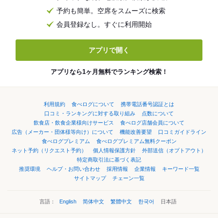
予約も簡単。空席をスムーズに検索
会員登録なし。すぐに利用開始
アプリで開く
アプリなら1ヶ月無料でランキング検索！
利用規約
食べログについて
携帯電話番号認証とは
口コミ・ランキングに対する取り組み
点数について
飲食店・飲食企業様向けサービス
食べログ店舗会員について
広告（メーカー・団体様等向け）について
機能改善要望
口コミガイドライン
食べログプレミアム
食べログプレミアム無料クーポン
ネット予約（リクエスト予約）
個人情報保護方針
外部送信（オプトアウト）
特定商取引法に基づく表記
推奨環境
ヘルプ・お問い合わせ
採用情報
企業情報
キーワード一覧
サイトマップ
チェーン一覧
言語：
English
简体中文
繁體中文
한국어
日本語