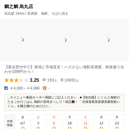
鯛之鯛 烏丸店
烏丸駅 284m / 居酒屋、海鮮、ろばた焼き
【宴会受付中◎】産地と市場直送！ハズさない海鮮居酒屋、刺身盛り合
わせ1099円から！
3.25
193
10691
人
人
￥4,000～￥4,999
-
...※メニュー裏面オーダー用紙にご記入ください ■【味自慢】いくらと海鮮の
たまごかけごはん 海鮮の旨味ぎっしり！絶品
飯
！ 「北海道根室産最高級秋鮭い
くら」を鯛之鯛のためだけに...
金
土
日
月
火
水
木
空席
7
8
9
10
11
12
13
8
/
情報