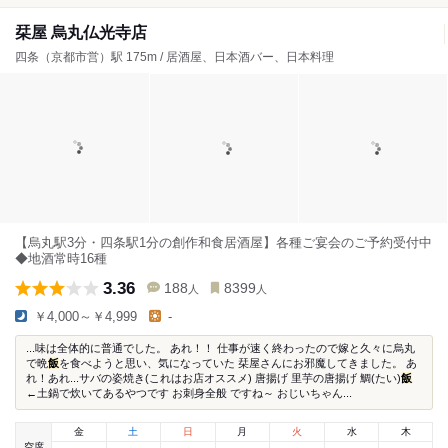
栞屋 烏丸仏光寺店
四条（京都市営）駅 175m / 居酒屋、日本酒バー、日本料理
【烏丸駅3分・四条駅1分の創作和食居酒屋】各種ご宴会のご予約受付中
◆地酒常時16種
3.36
188
8399
人
人
￥4,000～￥4,999
-
...味は全体的に普通でした。 あれ！！ 仕事が速く終わったので嫁と久々に烏丸
で晩
飯
を食べようと思い、気になっていた 栞屋さんにお邪魔してきました。 あ
れ！あれ...サバの姿焼き(これはお店オススメ) 唐揚げ 里芋の唐揚げ 鯛(たい)
飯
←土鍋で炊いてあるやつです お刺身全般 ですね～ おじいちゃん...
金
土
日
月
火
水
木
空席