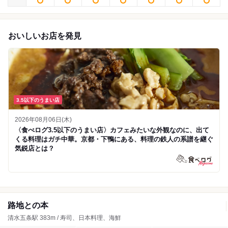
おいしいお店を発見
3.5以下のうまい店
2026年08月06日(木)
〈食べログ3.5以下のうまい店〉カフェみたいな外観なのに、出て
くる料理はガチ中華。京都・下鴨にある、料理の鉄人の系譜を継ぐ
気鋭店とは？
路地との本
清水五条駅 383m / 寿司、日本料理、海鮮