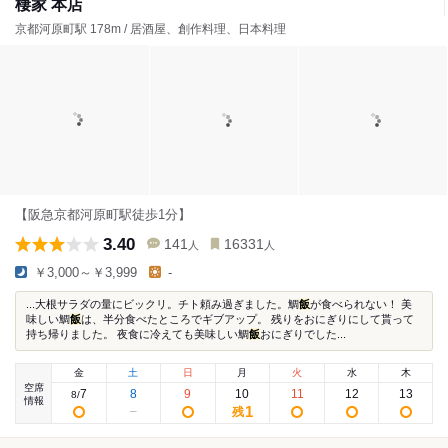
棲家 本店
京都河原町駅 178m / 居酒屋、創作料理、日本料理
【阪急京都河原町駅徒歩1分】
3.40
141
16331
人
人
￥3,000～￥3,999
-
...大根サラダの量にビックリ。チト頼み過ぎました。鯛
飯
が食べられない！ 美
味しい鯛
飯
は、半分食べたところでギブアップ。 残りをおにぎりにして貰って
持ち帰りました。 夜食に冷えても美味しい鯛
飯
おにぎりでした...
金
土
日
月
火
水
木
空席
7
8
9
10
11
12
13
8
/
情報
1
残