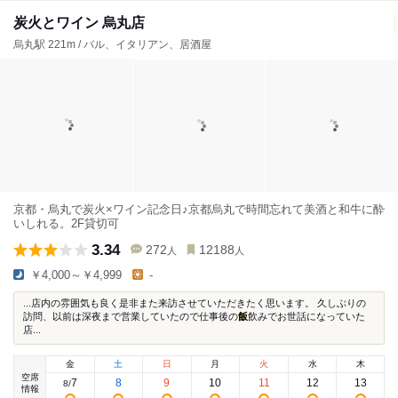
炭火とワイン 烏丸店
烏丸駅 221m / バル、イタリアン、居酒屋
京都・烏丸で炭火×ワイン記念日♪京都烏丸で時間忘れて美酒と和牛に酔
いしれる。2F貸切可
3.34
272
12188
人
人
￥4,000～￥4,999
-
...店内の雰囲気も良く是非また来訪させていただきたく思います。 久しぶりの
訪問、以前は深夜まで営業していたので仕事後の
飯
飲みでお世話になっていた
店...
金
土
日
月
火
水
木
空席
7
8
9
10
11
12
13
8
/
情報