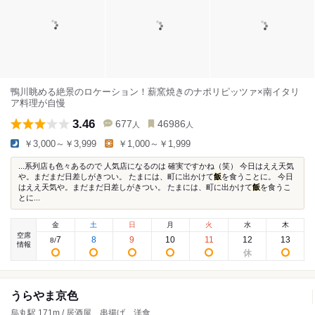
鴨川眺める絶景のロケーション！薪窯焼きのナポリピッツァ×南イタリ
ア料理が自慢
3.46
677
46986
人
人
￥3,000～￥3,999
￥1,000～￥1,999
...系列店も色々あるので 人気店になるのは 確実ですかね（笑） 今日はええ天気
や。まだまだ日差しがきつい。 たまには、町に出かけて
飯
を食うことに。 今日
はええ天気や。まだまだ日差しがきつい。 たまには、町に出かけて
飯
を食うこ
とに...
金
土
日
月
火
水
木
空席
7
8
9
10
11
12
13
8
/
情報
うらやま京色
烏丸駅 171m / 居酒屋、串揚げ、洋食