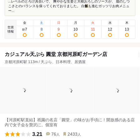
...レベルのとろけ具合いで、 爽やかな生姜と大根おろしのソースが、 脂のしつ
こさとのバランスを保ってくれておりました。 白
飯
も進むガッツリお肉メニュ
ー...
金
土
日
月
火
水
木
空席
7
8
9
10
11
12
13
8
/
情報
カジュアル天ぷら 圓堂 京都河原町ガーデン店
京都河原町駅 113m / 天ぷら、日本料理、居酒屋
【河原町駅直結】祇園の名店「圓堂」の味がお手頃に！開放感のある店
内で女子会を贅沢に。個室有
3.21
76
2433
人
人