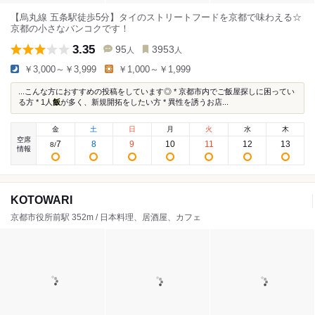
【烏丸線 五条駅徒歩5分】タイのストリートフードを京都で味わえる☆
京都の小さなバンコクです！
3.35
95
3953
人
人
￥3,000～￥3,999
￥1,000～￥1,999
...こんな方におすすめの投稿をしています◎ * 京都市内でご飯屋探しに困ってい
る方 * 1人
飯
が多く、新規開拓をしたい方 * 異性を誘うお店...
金
土
日
月
火
水
木
空席
7
8
9
10
11
12
13
8
/
情報
KOTOWARI
京都市役所前駅 352m / 日本料理、居酒屋、カフェ