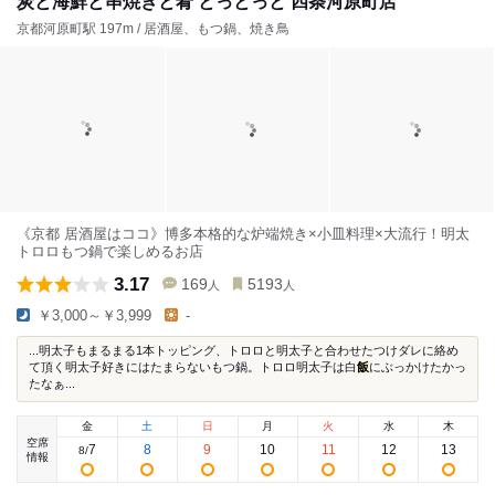
炭と海鮮と串焼きと肴 とっとっと 四条河原町店
京都河原町駅 197m / 居酒屋、もつ鍋、焼き鳥
《京都 居酒屋はココ》博多本格的な炉端焼き×小皿料理×大流行！明太
トロロもつ鍋で楽しめるお店
3.17
169
5193
人
人
￥3,000～￥3,999
-
...明太子もまるまる1本トッピング、トロロと明太子と合わせたつけダレに絡め
て頂く明太子好きにはたまらないもつ鍋。トロロ明太子は白
飯
にぶっかけたかっ
たなぁ...
金
土
日
月
火
水
木
空席
7
8
9
10
11
12
13
8
/
情報