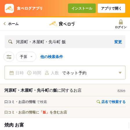
インストール
アプリで開く
ホーム
ログイン
変更
河原町・木屋町・先斗町 飯
予算
他の検索条件
日時
時間
人数
でネット予約
河原町・木屋町・先斗町
の
飯
に関する
お店
826
件
口コミ・お店の情報
で検索
店名で検索する
口コミ・お店の情報に
「飯」
を含むお店
焼肉 お富