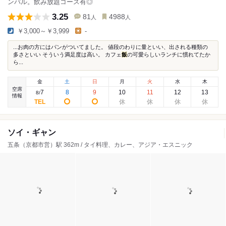
ンバル。飲み放題コース有◎
3.25
81
4988
人
人
￥3,000～￥3,999
-
...お肉の方にはパンがついてました。 値段のわりに量といい、出される種類の
多さといい そういう満足度は高い。 カフェ
飯
の可愛らしいランチに慣れてたか
ら...
金
土
日
月
火
水
木
空席
7
8
9
10
11
12
13
8
/
情報
ソイ・ギャン
五条（京都市営）駅 362m / タイ料理、カレー、アジア・エスニック