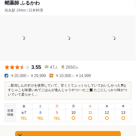
蛸薬師 ふるかわ
烏丸駅 294m / 日本料理
3.55
47
2650
人
人
￥20,000～￥29,999
￥10,000～￥14,999
...新潟しんのすけを使用していて、甘くくてふっくらしていておいしかった❣️な
すじゃこも味濃いめでごはんが進んじゃうやつ✨ ▫️たこ
飯
たこにしっかり味がつ
いていて柔らかく...
金
土
日
月
火
水
木
空席
7
8
9
10
11
12
13
8
/
情報