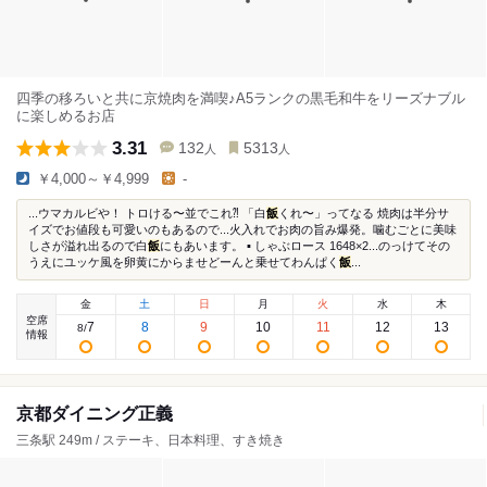
四季の移ろいと共に京焼肉を満喫♪A5ランクの黒毛和牛をリーズナブル
に楽しめるお店
3.31
132
5313
人
人
￥4,000～￥4,999
-
...ウマカルビや！ トロける〜並でこれ⁈ 「白
飯
くれ〜」ってなる 焼肉は半分サ
イズでお値段も可愛いのもあるので...火入れでお肉の旨み爆発。噛むごとに美味
しさが溢れ出るので白
飯
にもあいます。 ▪︎ しゃぶロース 1648×2...のっけてその
うえにユッケ風を卵黄にからませどーんと乗せてわんぱく
飯
...
金
土
日
月
火
水
木
空席
7
8
9
10
11
12
13
8
/
情報
京都ダイニング正義
三条駅 249m / ステーキ、日本料理、すき焼き