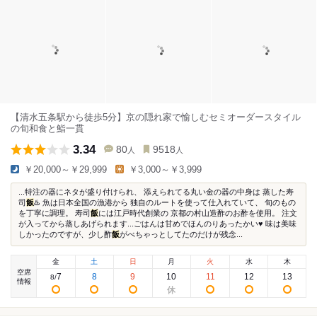
【清水五条駅から徒歩5分】京の隠れ家で愉しむセミオーダースタイル
の旬和食と鮨一貫
3.34
80
9518
人
人
￥20,000～￥29,999
￥3,000～￥3,999
...特注の器にネタが盛り付けられ、 添えられてる丸い金の器の中身は 蒸した寿
司
飯
♨️ 魚は日本全国の漁港から 独自のルートを使って仕入れていて、 旬のもの
を丁寧に調理。 寿司
飯
には江戸時代創業の 京都の村山造酢のお酢を使用。 注文
が入ってから蒸しあげられます...ごはんは甘めでほんのりあったかい♥ 味は美味
しかったのですが、少し酢
飯
がべちゃっとしてたのだけが残念...
金
土
日
月
火
水
木
空席
7
8
9
10
11
12
13
8
/
情報