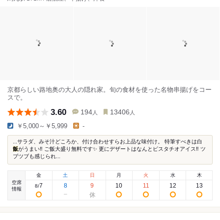
京都らしい路地奥の大人の隠れ家。旬の食材を使った名物串揚げをコー
スで。
3.60
194
13406
人
人
￥5,000～￥5,999
-
...サラダ、みそ汁どころか、付け合わせすらお上品な味付け。 特筆すべきは白
飯
がうまい‼️ ご飯大盛り無料です✨ 更にデザートはなんとピスタチオアイス‼️ ツ
ブツブも感じられ...
金
土
日
月
火
水
木
空席
7
8
9
10
11
12
13
8
/
情報