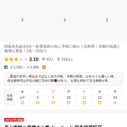
四条烏丸徒歩5分！鮮度抜群の魚に手軽に味わう京料理！京都の地酒と
梅酒も豊富！1名～25名◎
3.10
43
3161
人
人
￥3,000～￥3,999
-
...醤油の甘辛い煮込みではなく出汁の味。 生麩の田楽、なめろうも優しい味。
焼き鯖寿司は半生の鯖に甘めの酢
飯
が合う。 お酒も初めて見る銘柄が多...
金
土
日
月
火
水
木
空席
7
8
9
10
11
12
13
8
/
情報