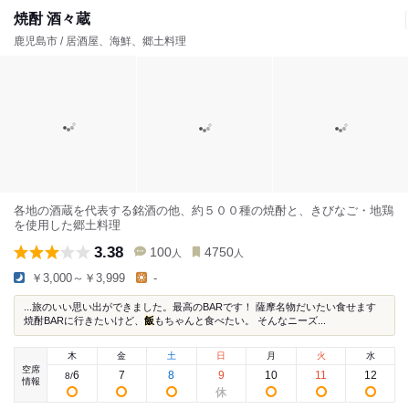
焼酎 酒々蔵
鹿児島市 / 居酒屋、海鮮、郷土料理
各地の酒蔵を代表する銘酒の他、約５００種の焼酎と、きびなご・地鶏
を使用した郷土料理
3.38
100
4750
人
人
￥3,000～￥3,999
-
...旅のいい思い出ができました。最高のBARです！ 薩摩名物だいたい食せます
焼酎BARに行きたいけど、
飯
もちゃんと食べたい。 そんなニーズ...
木
金
土
日
月
火
水
空席
6
7
8
9
10
11
12
8
/
情報