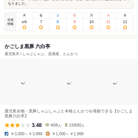
なりました...
木
金
土
日
月
火
水
空席
6
7
8
9
10
11
12
8
/
情報
かごしま黒豚 六白亭
鹿児島市 / しゃぶしゃぶ、居酒屋、とんかつ
鹿児島名物・黒豚しゃぶしゃぶと本格とんかつを堪能できる【かごしま
黒豚六白亭】
3.48
408
15890
人
人
￥3,000～￥3,999
￥1,000～￥1,999