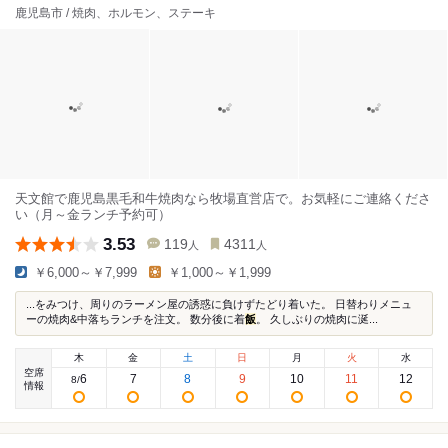
鹿児島市 / 焼肉、ホルモン、ステーキ
天文館で鹿児島黒毛和牛焼肉なら牧場直営店で。お気軽にご連絡くださ
い（月～金ランチ予約可）
3.53
119
4311
人
人
￥6,000～￥7,999
￥1,000～￥1,999
...をみつけ、周りのラーメン屋の誘惑に負けずたどり着いた。 日替わりメニュ
ーの焼肉&中落ちランチを注文。 数分後に着
飯
。 久しぶりの焼肉に涎...
木
金
土
日
月
火
水
空席
6
7
8
9
10
11
12
8
/
情報