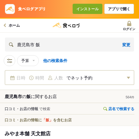
インストール
アプリで開く
ホーム
ログイン
変更
鹿児島市 飯
予算
他の検索条件
日時
時間
人数
でネット予約
鹿児島市
の
飯
に関する
お店
564
件
口コミ・お店の情報
で検索
店名で検索する
口コミ・お店の情報に
「飯」
を含むお店
みやま本舗 天文館店