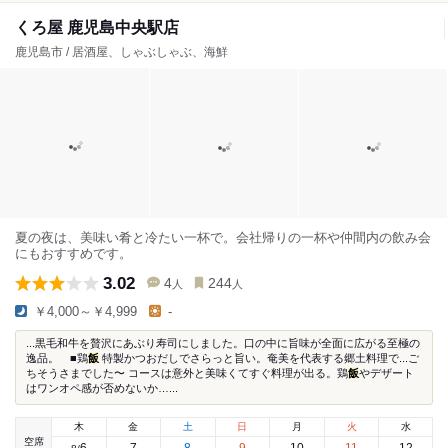
くろ屋 鹿児島中央駅店
鹿児島市 / 居酒屋、しゃぶしゃぶ、海鮮
夏の夜は、美味い肴と冷たい一杯で。会社帰りの一杯や仲間内の飲み会
にもおすすめです。
3.02
4
244
人
人
￥4,000～￥4,999
-
...黒毛和牛を贅沢にあぶり寿司にしました。口の中に旨味が全面に広がる至極の
逸品。 ■鶏
飯
特製かつおだしでさらっと旨い。奄美を代表する郷土料理で...ご
ちそうさまでした〜 コースは意外と美味くてすぐ料理が出る。鶏
飯
やデザート
はワンオペ感が否めないか…...
木
金
土
日
月
火
水
空席