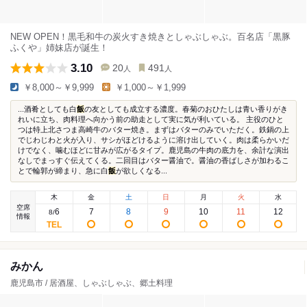
NEW OPEN！黒毛和牛の炭火すき焼きとしゃぶしゃぶ。百名店「黒豚
ふくや」姉妹店が誕生！
3.10
20
491
人
人
￥8,000～￥9,999
￥1,000～￥1,999
...酒肴としても白
飯
の友としても成立する濃度。春菊のおひたしは青い香りがき
れいに立ち、肉料理へ向かう前の助走として実に気が利いている。 主役のひと
つは特上北さつま高崎牛のバター焼き。まずはバターのみでいただく。鉄鍋の上
でじわじわと火が入り、サシがほどけるように溶け出していく。肉は柔らかいだ
けでなく、噛むほどに甘みが広がるタイプ。鹿児島の牛肉の底力を、余計な演出
なしでまっすぐ伝えてくる。二回目はバター醤油で。醤油の香ばしさが加わるこ
とで輪郭が締まり、急に白
飯
が欲しくなる...
木
金
土
日
月
火
水
空席
6
7
8
9
10
11
12
8
/
情報
みかん
鹿児島市 / 居酒屋、しゃぶしゃぶ、郷土料理