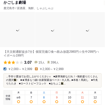
かごしま劇場
鹿児島市 / 居酒屋、海鮮、しゃぶしゃぶ
【天文館通駅徒歩7分】個室完備◎食べ飲み放題2980円☆生中299円ハ
イボール199円
3.07
15
396
人
人
￥2,000～￥2,999
￥2,000～￥2,999
...手作り醤油でお召し上がりください♪ ■豪華海鮮なだれ！~海鮮盛りだくさん
の贅沢
飯
~ ■★博多もつ鍋~自家製醤油ベース~ 大人気...■本格！馬刺し ■牛炙
りたたき ■ローストビーフユッケ ■おちょこ
飯
...
木
金
土
日
月
火
水
空席
6
7
8
9
10
11
12
8
/
情報