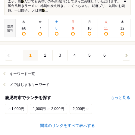
太子。白
飯
だけでも美味いのを茶漬けにしてさらに美味しくいただけます。 ■
屋台風焼きラーメン...地鶏の炭火焼き。 こてっちゃん。 胡麻ブリ、九州のお刺
身。一口餃子。 〆は鶏
飯
...
木
金
土
日
月
火
水
空席
6
7
8
9
10
11
12
8
/
情報
1
2
3
4
5
6
キーワード一覧
メではじまるキーワード
鹿児島市でランチを探す
もっと見る
～1,000円
1,000円 ～ 2,000円
2,000円～
関連のリンクをすべて表示する