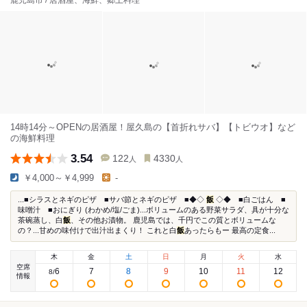
鹿児島市 / 居酒屋、海鮮、郷土料理
14時14分～OPENの居酒屋！屋久島の【首折れサバ】【トビウオ】など
の海鮮料理
3.54
122
4330
人
人
￥4,000～￥4,999
-
...■シラスとネギのピザ ■サバ節とネギのピザ ■◆◇
飯
◇◆ ■白ごはん ■
味噌汁 ■おにぎり (わかめ/塩/ごま)...ボリュームのある野菜サラダ、具が十分な
茶碗蒸し、白
飯
、その他お漬物。 鹿児島では、千円でこの質とボリュームな
の？...甘めの味付けで出汁出まくり！ これと白
飯
あったらもー 最高の定食...
木
金
土
日
月
火
水
空席
6
7
8
9
10
11
12
8
/
情報