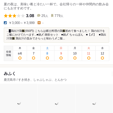
夏の夜は、美味い肴と冷たい一杯で。会社帰りの一杯や仲間内の飲み会
にもおすすめです。
3.08
25
779
人
人
￥3,000～￥3,999
-
...█鶏出汁鶏
飯
(550円) こちらは郷土料理の鶏
飯
初めて食べました！ 鶏の出汁を
ご飯にかけてたべます...■鍋〆 雑炊セット ■鍋〆 ちゃんぽん ■【〆】 ■鶏出
汁鶏
飯
鶏出汁の旨みでさらっと味わう〆ご飯...
木
金
土
日
月
火
水
空席
6
7
8
9
10
11
12
8
/
情報
みふく
鹿児島市 / すき焼き、しゃぶしゃぶ、とんかつ