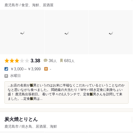
鹿児島市 / 食堂、海鮮、居酒屋
3.38
36
681
人
人
￥3,000～￥3,999
-
水曜日
...お店の名前が
飯
男というのはお米に半端なくこだわっているということなのか
なと思いながら食べました。 悶絶級の大当たり！Wサバ焼き定食に刺身ちょい
盛！ 鹿児島出張初日。 着いて早々の1人ランチで、定食
飯
男さんを訪問して来
ました。...定食
飯
男は...
炭火焼とりとん
鹿児島市 / 焼き鳥、居酒屋、海鮮