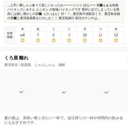
...上手い豚しゃぶ食うて楽しいかったわーーー☆☆☆ ほなーー 鶏
飯
もある朝食
バイキング♪ ホテル ユニオン の朝食バイキングです 県外に出てしまっている県
民には嬉し懐かしの鶏
飯
（けいはん）付＾＾...鹿児島中央駅近くで、鹿児島名物
の鶏
飯
と鹿児島黒豚をたのしむ！！ 鹿児島旅行 初日のランチは...
木
金
土
日
月
火
水
空席
6
7
8
9
10
11
12
8
/
情報
くろ屋 離れ
鹿児島市 / 居酒屋、しゃぶしゃぶ、海鮮
夏の夜は、美味い肴と冷たい一杯で。会社帰りの一杯や仲間内の飲み会
にもおすすめです。