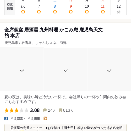
木
金
土
日
月
火
水
空席
6
7
8
9
10
11
12
8
/
情報
全席個室 居酒屋 九州料理 かこみ庵 鹿児島天文
館 本店
鹿児島市 / 居酒屋、しゃぶしゃぶ、海鮮
夏の夜は、美味い肴と冷たい一杯で。会社帰りの一杯や仲間内の飲み会
にもおすすめです。
3.08
24
813
人
人
￥3,000～￥3,999
-
...居酒屋の定番メニュー ■お茶漬け【明太子】 程よい塩気がのった博多名物明