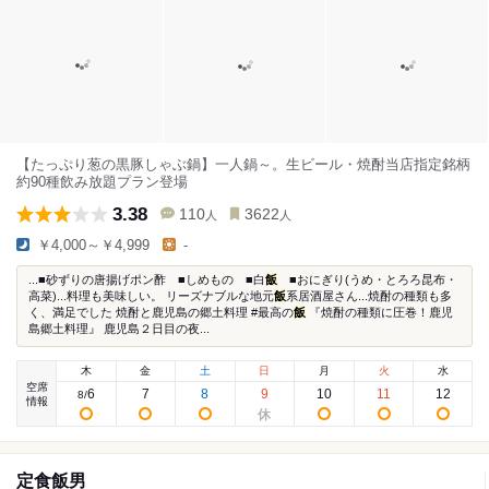
【たっぷり葱の黒豚しゃぶ鍋】一人鍋～。生ビール・焼酎当店指定銘柄
約90種飲み放題プラン登場
3.38
110
3622
人
人
￥4,000～￥4,999
-
...■砂ずりの唐揚げポン酢 ■しめもの ■白
飯
■おにぎり(うめ・とろろ昆布・
高菜)...料理も美味しい。 リーズナブルな地元
飯
系居酒屋さん...焼酎の種類も多
く、満足でした 焼酎と鹿児島の郷土料理 #最高の
飯
『焼酎の種類に圧巻！鹿児
島郷土料理』 鹿児島２日目の夜...
木
金
土
日
月
火
水
空席
6
7
8
9
10
11
12
8
/
情報
定食飯男