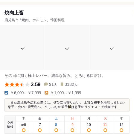
焼肉上畜
鹿児島市 / 焼肉、ホルモン、韓国料理
その日に捌く極上レバー。濃厚な旨み、とろける口溶け。
3.59
91
3132
人
人
￥6,000～￥7,999
￥1,000～￥1,999
...また鹿児島を訪れた際には、ぜひ立ち寄りたい。 上質な和牛を堪能しました♪
息子に会いに鹿児島へ。 久しぶりの親子
飯
は息子のリクエストで焼肉です...
木
金
土
日
月
火
水
空席
6
7
8
9
10
11
12
8
/
情報