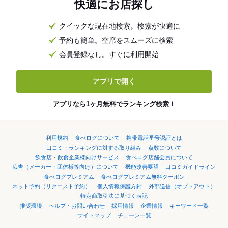
快適にお店探し
クイックな現在地検索。検索が快適に
予約も簡単。空席をスムーズに検索
会員登録なし。すぐに利用開始
アプリで開く
アプリなら1ヶ月無料でランキング検索！
利用規約
食べログについて
携帯電話番号認証とは
口コミ・ランキングに対する取り組み
点数について
飲食店・飲食企業様向けサービス
食べログ店舗会員について
広告（メーカー・団体様等向け）について
機能改善要望
口コミガイドライン
食べログプレミアム
食べログプレミアム無料クーポン
ネット予約（リクエスト予約）
個人情報保護方針
外部送信（オプトアウト）
特定商取引法に基づく表記
推奨環境
ヘルプ・お問い合わせ
採用情報
企業情報
キーワード一覧
サイトマップ
チェーン一覧