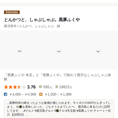
とんかつと、しゃぶしゃぶ。黒豚ふくや
鹿児島市 / とんかつ、しゃぶしゃぶ、鍋
『黒豚ふくや 本店』と『黒豚ふくや』で味わう贅沢なしゃぶしゃぶ体
験
3.76
595
18823
人
人
￥4,000～￥4,999
￥1,000～￥1,999
...黒豚特有の締まったような食感が感じられます。サイボクのSGPがよぎってし
まう。 白
飯
も美味しかった。ごちそうさまでした〜。 鹿児島に来るたびに訪問
してます。...#グルメ #鹿児島グルメ #
飯
テロ #天文館 #黒豚ふくや チャーミー石
川 【訪問日】...