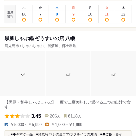
木
金
土
日
月
火
水
空席
6
7
8
9
10
11
12
8
/
情報
黒豚しゃぶ鍋 ぞうすいの店 八幡
鹿児島市 / しゃぶしゃぶ、居酒屋、郷土料理
【黒豚・和牛しゃぶしゃぶ】一度で二度美味しい選べる二つの出汁で食
す
3.45
206
8118
人
人
￥5,000～￥5,999
￥1,000～￥1,999
...■◆今すぐ一品 ■冷奴/イワシの金ゴマ/ホタルイカの沖漬 ■◆ご飯・みそ