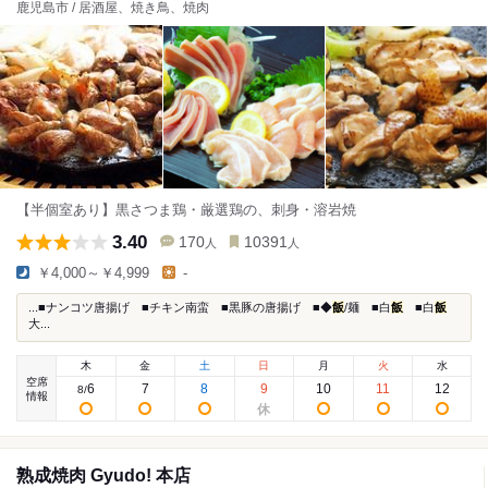
鹿児島市 / 居酒屋、焼き鳥、焼肉
【半個室あり】黒さつま鶏・厳選鶏の、刺身・溶岩焼
3.40
170
10391
人
人
￥4,000～￥4,999
-
...■ナンコツ唐揚げ ■チキン南蛮 ■黒豚の唐揚げ ■◆
飯
/麺 ■白
飯
■白
飯
大...
木
金
土
日
月
火
水
空席
6
7
8
9
10
11
12
8
/
情報
熟成焼肉 Gyudo! 本店