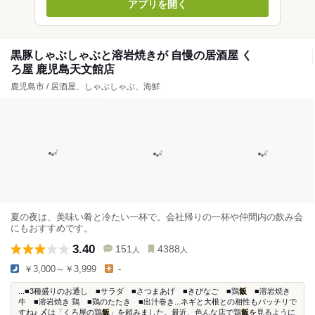
アプリを開く
黒豚しゃぶしゃぶと溶岩焼きが 自慢の居酒屋 く
ろ屋 鹿児島天文館店
鹿児島市 / 居酒屋、しゃぶしゃぶ、海鮮
夏の夜は、美味い肴と冷たい一杯で。会社帰りの一杯や仲間内の飲み会
にもおすすめです。
3.40
151
4388
人
人
￥3,000～￥3,999
-
...■3種盛りのお通し ■サラダ ■さつまあげ ■きびなご ■鶏
飯
■溶岩焼き
牛 ■溶岩焼き 鶏 ■鶏のたたき ■出汁巻き...ネギと大根との相性もバッチリで
すね♪ 〆は「くろ屋の鶏
飯
」を頼みました。最近、色んな店で鶏
飯
を見るように