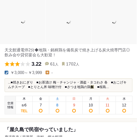
天文館通電停2分◆地鶏・銘柄鶏を備長炭で焼き上げる炭火焼専門店◎
飲み会や貸切宴会も大歓迎！
3.22
61
1702
人
人
￥3,000～￥3,999
-
...■焼きおにぎり ■お茶漬け 梅・チャンジャ・酒盗・タコわさ 各 ■おこげキ
ムチスープ ■とりとん丼 味噌汁付 ■さつま地鶏の鶏
飯
■桜島...
木
金
土
日
月
火
水
空席
6
7
8
9
10
11
12
8
/
情報
「屋久島で民宿やっていました」