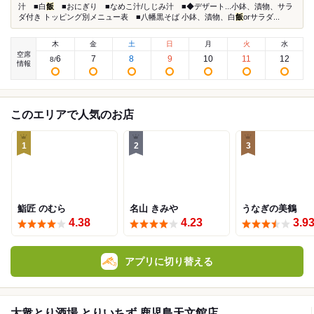
汁 ■白
飯
■おにぎり ■なめこ汁/しじみ汁 ■◆デザート...小鉢、漬物、サラ
ダ付き トッピング別メニュー表 ■八幡黒そば 小鉢、漬物、白
飯
orサラダ...
木
金
土
日
月
火
水
空席
6
7
8
9
10
11
12
8
/
情報
このエリアで人気のお店
1
2
3
鮨匠 のむら
名山 きみや
うなぎの美鶴
4.38
4.23
3.9
アプリに切り替える
大衆とり酒場 とりいちず 鹿児島天文館店