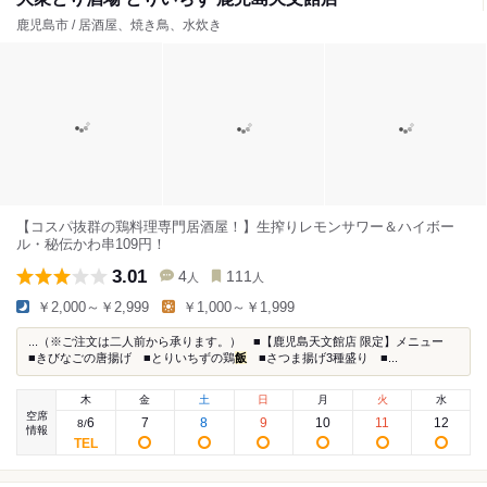
鹿児島市 / 居酒屋、焼き鳥、水炊き
【コスパ抜群の鶏料理専門居酒屋！】生搾りレモンサワー＆ハイボー
ル・秘伝かわ串109円！
3.01
4
111
人
人
￥2,000～￥2,999
￥1,000～￥1,999
...（※ご注文は二人前から承ります。） ■【鹿児島天文館店 限定】メニュー
■きびなごの唐揚げ ■とりいちずの鶏
飯
■さつま揚げ3種盛り ■...
木
金
土
日
月
火
水
空席
6
7
8
9
10
11
12
8
/
情報