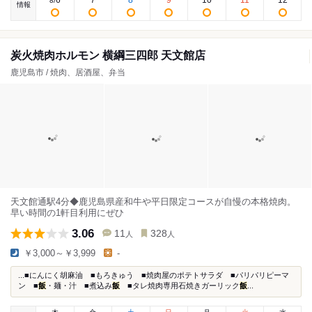
6
7
8
9
10
11
12
8
/
情報
炭火焼肉ホルモン 横綱三四郎 天文館店
鹿児島市 / 焼肉、居酒屋、弁当
天文館通駅4分◆鹿児島県産和牛や平日限定コースが自慢の本格焼肉。
早い時間の1軒目利用にぜひ
3.06
11
328
人
人
￥3,000～￥3,999
-
...■にんにく胡麻油 ■もろきゅう ■焼肉屋のポテトサラダ ■パリパリピーマ
ン ■
飯
・麺・汁 ■煮込み
飯
■タレ焼肉専用石焼きガーリック
飯
...