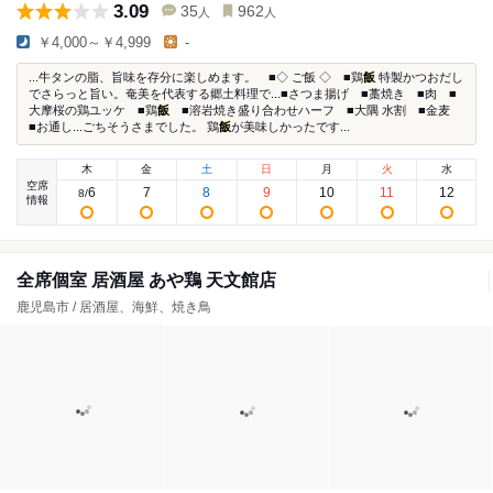
3.09
35
962
人
人
￥4,000～￥4,999
-
...牛タンの脂、旨味を存分に楽しめます。 ■◇ ご飯 ◇ ■鶏
飯
特製かつおだし
でさらっと旨い。奄美を代表する郷土料理で...■さつま揚げ ■藁焼き ■肉 ■
大摩桜の鶏ユッケ ■鶏
飯
■溶岩焼き盛り合わせハーフ ■大隅 水割 ■金麦
■お通し...ごちそうさまでした。 鶏
飯
が美味しかったです...
木
金
土
日
月
火
水
空席
6
7
8
9
10
11
12
8
/
情報
全席個室 居酒屋 あや鶏 天文館店
鹿児島市 / 居酒屋、海鮮、焼き鳥